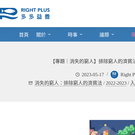
跳
至
主
要
內
首頁
關於
時事
議題
容
【專題｜消失的窮人】排除窮人的濟貧
2023-05-17
Right
消失的窮人：排除窮人的濟貧法
/
2022-2023
/
入