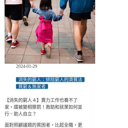
府
債
說
子
我
還、
有
貧
賺
窮
錢，
世
錢
襲，
到
我
底
願
在
意
哪
為
2024-01-29
裡？」
窮
60
困
年
消失的窮人：排除窮人的濟貧法
家
前
人
貧窮＆無家者
的
犧
防
牲
【消失的窮人４】賣力工作也養不了
懶
到
家，還被變相懲罰！救助和就業如何並
人
什
行、助人自立？
條
麼
款，
程
面對照顧議題的貧困者，比起全職，更
如