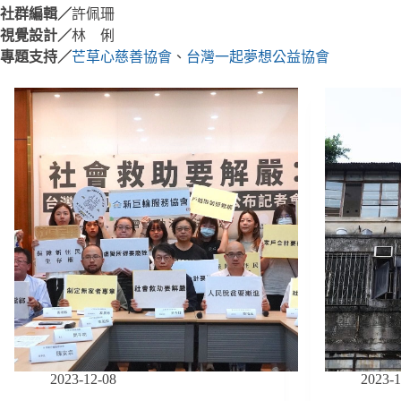
社群編輯／
許佩珊
視覺設計／
林 俐
專題支持／
芒草心慈善協會
、
台灣一起夢想公益協會
2023-12-08
2023-1