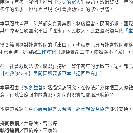
時隔 3 年多，我們再推出【
消失的窮人
】專題，透過整整一年的
多年的訴求，也詳盡呈現《社會救助法》的修法爭議。
本專題共 4 篇，每篇都有真實案例、制度傷害、民間訴求、國際
其中障礙在於國家不當「灌水」人民收入、設立臺灣獨有的
「虛
後 2 篇則探討社會救助的
「出口」
，也就是已具有社會救助資格
4 篇更進一步探究
工作貧窮
（即使賣命工作，依然養不了家），
在「社會救助法修法聯盟」持續一整年密集的爭取下，衛福部已
【社救修法４】民間團體要求草案「退回重寫」
）
本專題由《
多多益善
》透過採訪研究，在修法前為你把巨大龐雜
意、行政官僚眼中的貧窮，如何與現實社會逐漸脫節？
本專題感謝
芒草心慈善協會
與
台灣一起夢想公益協會
部分支持，《
採訪撰稿／
葉靜倫、曾玉婷
執行編輯／
黃愉婷、王俞茹