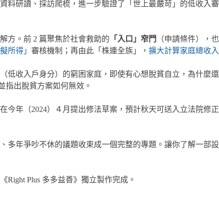
資料研讀、採訪爬梳，進一步驗證了「世上最嚴苛」的低收入審
解方。前 2 篇聚焦於社會救助的
「入口」窄門
（申請條件），也
擬所得」
審核機制；再由此「株連全族」，
擴大計算家庭總收入
（低收入戶身分）的窮困家庭，即使有心想脫貧自立，為什麼還
並指出脫貧方案如何無效。
在今年（2024）４月提出修法草案，預計秋天可送入立法院修
、多年爭吵不休的議題收束成一個完整的專題。讓你了解一部設
Right Plus 多多益善》獨立製作完成。