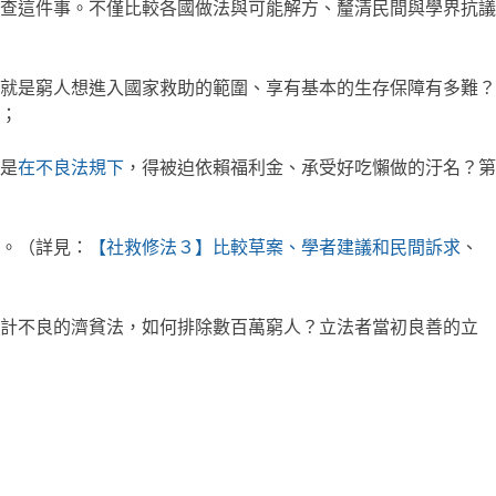
查這件事。不僅比較各國做法與可能解方、釐清民間與學界抗議
就是窮人想進入國家救助的範圍、享有基本的生存保障有多難？
；
是
在不良法規下
，得被迫依賴福利金、承受好吃懶做的汙名？第
正。（詳見：
【社救修法３】比較草案、學者建議和民間訴求
、
計不良的濟貧法，如何排除數百萬窮人？立法者當初良善的立