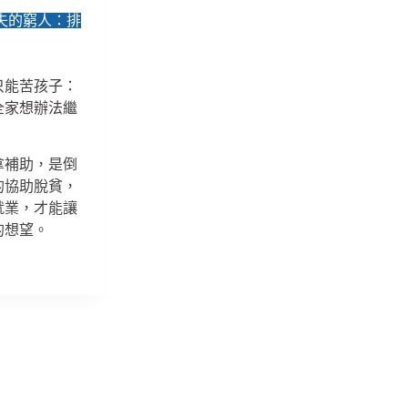
失的窮人：排
只能苦孩子：
全家想辦法繼
拿補助，是倒
的協助脫貧，
就業，才能讓
的想望。