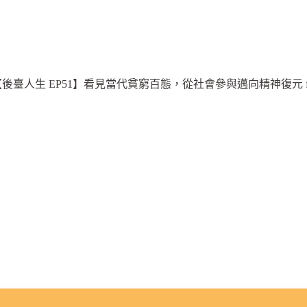
窮
人
後臺人生 EP51】看見當代貧窮百態，從社會參與邁向精神復元 fea