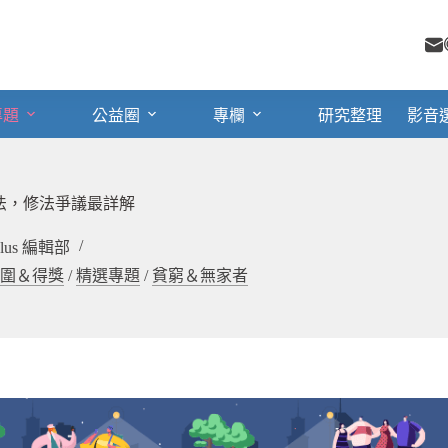
專題
公益圈
專欄
研究整理
影音
法，修法爭議最詳解
 Plus 編輯部
圍＆得獎
/
精選專題
/
貧窮＆無家者