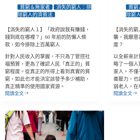
貧窮＆無家者
消失的窮人：排
貧窮
除窮人的濟貧法
除窮
【消失的窮人１】「政府說我有賺錢，
【消失的窮
錢到底在哪裡？」60 年前的防懶人條
襲，我願意
款，如今排除上百萬窮人
度？
針對人民收入的掌握，不只為了管控社
以全薪來計
福預算，更為了確認人民「真正的」貧
略了一個人
窮程度。從真正的所得上看到真實的貧
家人。不僅
窮，如此也才能決定該發予多少補助，
養壓力，也
真正精準的使用國家資源。
弱老人，在
閱讀全文
閱讀全文
【消
【消
失
失
的
的
窮
窮
人
人
１】
２】
「政
父