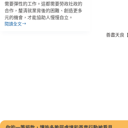
度？
需要彈性的工作。這都需要勞政社政的
今
合作，釐清就業背後的困難、創造更多
排
除
元的機會，才能協助人慢慢自立。
上
閱讀全文
【消
百
失
善盡天良【
萬
的
窮
窮
人
人
４】
賣
力
工
作
也
養
不
了
家，
還
被
你的一筆捐款，讓許多脆弱處境和善意行動被看見