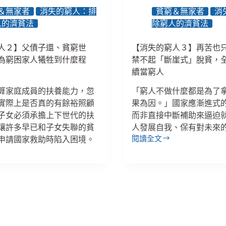
＆無家者
消失的窮人：排
貧窮＆無家者
消
人的濟貧法
除窮人的濟貧法
人２】父債子還、貧窮世
【消失的窮人３】再苦也
為窮困家人犧牲到什麼程
禁不起「斷崖式」脫貧，
續當窮人
算家庭成員的扶養能力，忽
「窮人不做什麼都是為了
實際上是否真的有餘裕照顧
果為因。」國家應漸進式
子女必須承擔上下世代的扶
而非直接中斷補助來逼迫
讓許多早已和子女失聯的貧
人發展自我、保有對未來
閱讀全文
申請國家救助時陷入困境。
【消
失
的
窮
人
３】
再
苦