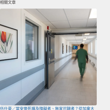
相關文章
伍仕豪／當安樂死擴及障礙者、無家可歸者？從加拿大