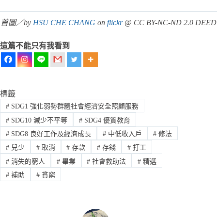
首圖／by
HSU CHE CHANG
on
flickr
@ CC BY-NC-ND 2.0 DEED
這篇不能只有我看到
標籤
#
SDG1 強化弱勢群體社會經濟安全照顧服務
#
SDG10 減少不平等
#
SDG4 優質教育
#
SDG8 良好工作及經濟成長
#
中低收入戶
#
修法
#
兒少
#
取消
#
存款
#
存錢
#
打工
#
消失的窮人
#
畢業
#
社會救助法
#
精選
#
補助
#
貧窮