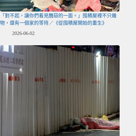
「對不起，讓你們看見醜惡的一面。」囤積屋裡不只雜
物，還有一個家的等待／《從囤積屋開始的重生》
2026-06-02