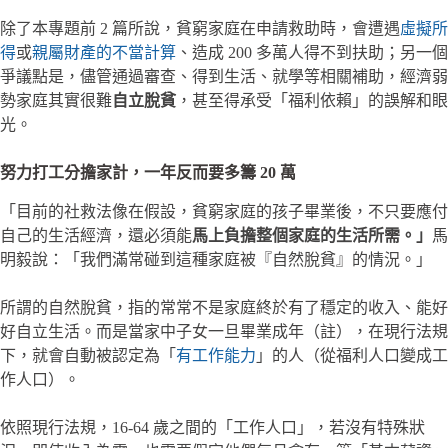
除了本專題前 2 篇所說，貧窮家庭在申請救助時，會遭遇
虛擬所
得
或
親屬財產的不當計算
、造成 200 多萬人得不到扶助；另一個
爭議點是，儘管通過審查、得到生活、就學等相關補助，經濟弱
勢家庭其實很難
自立脫貧
，甚至得承受「福利依賴」的誤解和眼
光。
努力打工分擔家計，一年反而要多籌 20 萬
「目前的社救法像在假設，貧窮家庭的孩子畢業後，不只要應付
自己的生活經濟，還必須能
馬上負擔整個家庭的生活所需。」
馬
明毅說：「我們滿常碰到這種家庭被『自然脫貧』的情況。」
所謂的自然脫貧，指的常常不是家庭終於有了穩定的收入、能好
好自立生活。而是當家中子女一旦畢業成年（註），在現行法規
下，就會自動被認定為「
有工作能力
」的人（從福利人口變成工
作人口）。
依照現行法規，16-64 歲之間的「工作人口」，若沒有特殊狀