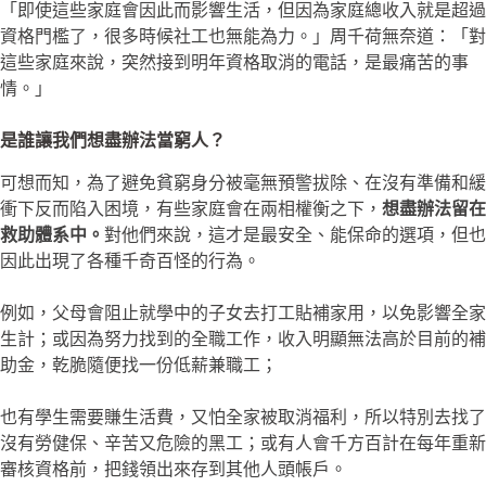
「即使這些家庭會因此而影響生活，但因為家庭總收入就是超過
資格門檻了，很多時候社工也無能為力。」周千荷無奈道：「對
這些家庭來說，突然接到明年資格取消的電話，是最痛苦的事
情。」
是誰讓我們想盡辦法當窮人？
可想而知，為了避免貧窮身分被毫無預警拔除、在沒有準備和緩
衝下反而陷入困境，有些家庭會在兩相權衡之下，
想盡辦法留在
救助體系中。
對他們來說，這才是最安全、能保命的選項，但也
因此出現了各種千奇百怪的行為。
例如，父母會阻止就學中的子女去打工貼補家用，以免影響全家
生計；或因為努力找到的全職工作，收入明顯無法高於目前的補
助金，乾脆隨便找一份低薪兼職工；
也有學生需要賺生活費，又怕全家被取消福利，所以特別去找了
沒有勞健保、辛苦又危險的黑工；或有人會千方百計在每年重新
審核資格前，把錢領出來存到其他人頭帳戶。