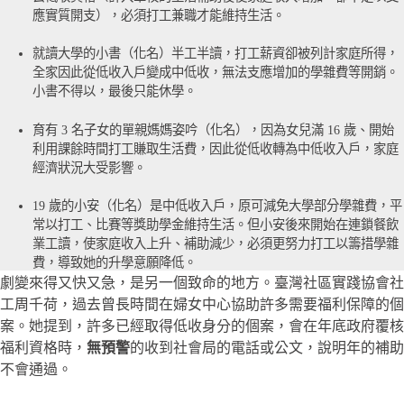
應實質開支），必須打工兼職才能維持生活。
就讀大學的小書（化名）半工半讀，打工薪資卻被列計家庭所得，
全家因此從低收入戶變成中低收，無法支應增加的學雜費等開銷。
小書不得以，最後只能休學。
育有 3 名子女的單親媽媽姿吟（化名），因為女兒滿 16 歲、開始
利用課餘時間打工賺取生活費，因此從低收轉為中低收入戶，家庭
經濟狀況大受影響。
19 歲的小安（化名）是中低收入戶，原可減免大學部分學雜費，平
常以打工、比賽等獎助學金維持生活。但小安後來開始在連鎖餐飲
業工讀，使家庭收入上升、補助減少，必須更努力打工以籌措學雜
費，導致她的升學意願降低。
劇變來得又快又急，是另一個致命的地方。臺灣社區實踐協會社
工周千荷，過去曾長時間在婦女中心協助許多需要福利保障的個
案。她提到，許多已經取得低收身分的個案，會在年底政府覆核
福利資格時，
無預警
的收到社會局的電話或公文，說明年的補助
不會通過。