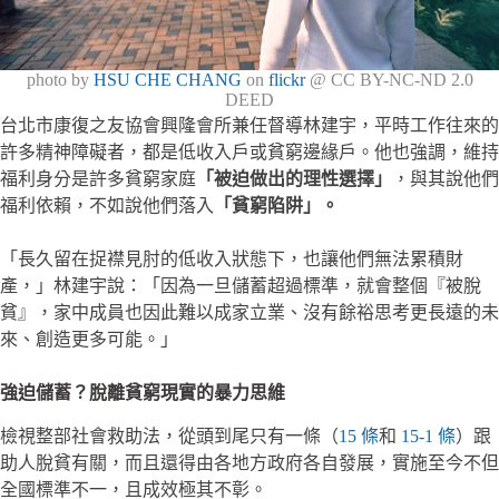
photo by
HSU CHE CHANG
on
flickr
@ CC BY-NC-ND 2.0
DEED
台北市康復之友協會興隆會所兼任督導林建宇，平時工作往來的
許多精神障礙者，都是低收入戶或貧窮邊緣戶。他也強調，維持
福利身分是許多貧窮家庭
「被迫做出的理性選擇」
，與其說他們
福利依賴，不如說他們落入
「貧窮陷阱」。
「長久留在捉襟見肘的低收入狀態下，也讓他們無法累積財
產，」林建宇說：「因為一旦儲蓄超過標準，就會整個『被脫
貧』，家中成員也因此難以成家立業、沒有餘裕思考更長遠的未
來、創造更多可能。」
強迫儲蓄？脫離貧窮現實的暴力思維
檢視整部社會救助法，從頭到尾只有一條（
15 條
和
15-1 條
）跟
助人脫貧有關，而且還得由各地方政府各自發展，實施至今不但
全國標準不一，且成效極其不彰。