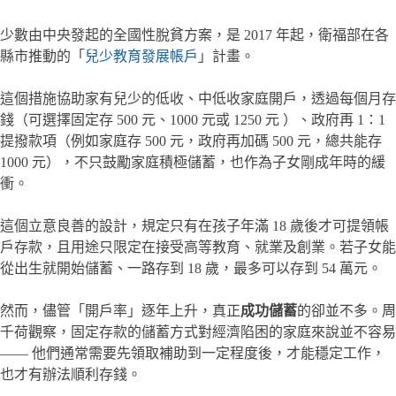
少數由中央發起的全國性脫貧方案，是 2017 年起，衛福部在各
縣市推動的「
兒少教育發展帳戶
」計畫。
這個措施協助家有兒少的低收、中低收家庭開戶，透過每個月存
錢（可選擇固定存 500 元、1000 元或 1250 元 ）、政府再 1：1
提撥款項（例如家庭存 500 元，政府再加碼 500 元，總共能存
1000 元），不只鼓勵家庭積極儲蓄，也作為子女剛成年時的緩
衝。
這個立意良善的設計，規定只有在孩子年滿 18 歲後才可提領帳
戶存款，且用途只限定在接受高等教育、就業及創業。若子女能
從出生就開始儲蓄、一路存到 18 歲，最多可以存到 54 萬元。
然而，儘管「開戶率」逐年上升，真正
成功儲蓄
的卻並不多。周
千荷觀察，固定存款的儲蓄方式對經濟陷困的家庭來說並不容易
—— 他們通常需要先領取補助到一定程度後，才能穩定工作，
也才有辦法順利存錢。