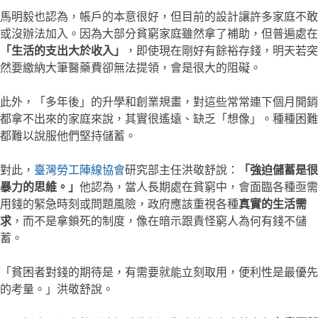
馬明毅也認為，帳戶的本意很好，但目前的設計讓許多家庭不敢
或沒辦法加入。因為大部分貧窮家庭雖然拿了補助，但普遍處在
「生活的支出大於收入」
，即使現在剛好有餘裕存錢，明天若突
然要繳納大筆醫藥費卻無法提領，會是很大的阻礙。
此外，「多年後」的升學和創業規畫，對這些常常連下個月開銷
都拿不出來的家庭來說，其實很遙遠、缺乏「想像」。種種困難
都難以說服他們堅持儲蓄。
對此，
臺灣勞工陣線協會
研究部主任洪敬舒說：
「強迫儲蓄是很
暴力的思維。」
他認為，當人長期處在貧窮中，會面臨各種亟需
用錢的緊急時刻或問題風險，政府應該重視各種
真實的生活需
求
，而不是拿鎖死的制度，像在暗示跟責怪窮人為何有錢不儲
蓄。
「貧困者對錢的期待是，有需要就能立刻取用，便利性是最優先
的考量。」洪敬舒說。