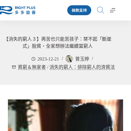
跳
捐款支持
至
主
要
內
容
【消失的窮人３】再苦也只能苦孩子：禁不起「斷崖
式」脫貧，全家想辦法繼續當窮人
2023-12-21
曾玉婷
貧窮＆無家者
/
消失的窮人：排除窮人的濟貧法