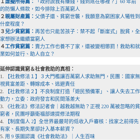
１
虛擬所得篇：
「政府說我有賺錢，錢到底在哪裡？」60 年前
的防懶人條款，如今排除上百萬窮人
２
親屬財產篇：
父債子還、貧窮世襲，我願意為窮困家人犧牲到
什麼程度？
３
兒少貧窮篇：
再苦也只能苦孩子：禁不起「斷崖式」脫貧，全
家想辦法繼續當窮人
４
工作貧窮篇：
賣力工作也養不了家，還被變相懲罰！救助和就
業如何並行、助人自立？
延伸認識貧窮＆社會救助的真相：
1.
【社救修法１】３大門檻讓百萬窮人求助無門，民團：國家無
視貧富差距、轉嫁成本、逃避責任
2.
【社救修法２】不良制度打造「遊民預備軍」、讓人失去工作
動力，立委：政府發言和民間落差大
3.
《社救法》修法記者會｜越救越無助？正視 220 萬被忽略的貧
窮者，民團呼籲衛福部速提修法期程
4.
【制度傷人 2】全世界最嚴苛的低收入戶審核：找家之前得先
有家、長期失業卻計入基本薪資？
5.
用 9 張圖認識《社會救助法》｜人生百味