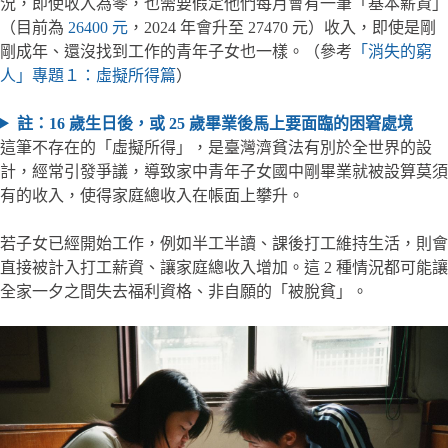
況，即使收入為零，也需要假定他們每月會有一筆「基本薪資」
（目前為
26400 元
，2024 年會升至 27470 元）收入，即使是剛
剛成年、還沒找到工作的青年子女也一樣。（參考
「消失的窮
人」專題１：虛擬所得篇
）
註：
16 歲生日後，或 25 歲畢業後馬上要面臨的困窘處境
這筆不存在的「虛擬所得」，是臺灣濟貧法有別於全世界的設
計，經常引發爭議，導致家中青年子女國中剛畢業就被設算莫須
有的收入，使得家庭總收入在帳面上攀升。
若子女已經開始工作，例如半工半讀、課後打工維持生活，則會
直接被計入打工薪資、讓家庭總收入增加。這 2 種情況都可能讓
全家一夕之間失去福利資格、非自願的「被脫貧」。