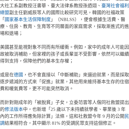
大社工系副教授汪書華、臺大法律系教授孫迺翊、
臺灣社會福利
總盟
副主任劉威辰等人的國際比較研究可見，韓國的社福政策
「
國家基本生活保障制度
」（NBLSS），便會根據生活費、醫
療、住房、教育、生育等不同層面的家庭需求，採取漸進式的進
場和退場；
美國甚至能視對象不同而有所緩衝。例如，家中的成年人可能因
故被取消補助，但家裡的孩子或長輩並不受影響，依然可以繼續
得到支持，保障他們的基本生存權；
或是在
德國
，也不會直接以「中斷補助」來逼迫就業，而是採取
逐步遞減的方式來「促進」就業，其他用來維持基本生存的住宿
費和暖氣費等，更不可能突然取消。
而針對剛成年的「被脫貧」子女，立委范雲等人偕同社救盟提出
的
修法版本
中，也新增「25 歲以下未持續就學者、畢業後 3 年
內的工作所得應免除計算」法條，這和社救盟今年 9 月的公開
民
調
結果相符合，其中顯示 81% 的受調民眾支持這個修正。