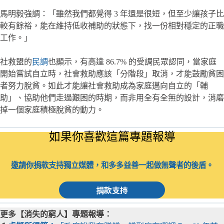
馬明毅強調：「雖然我們都覺得 3 年還是很短，但至少讓孩子比
較有餘裕，能在維持低收補助的狀態下，找一份相對穩定的正職
工作。」
社救盟的
民調
也顯示，有高達 86.7% 的受調民眾認同，當家庭
開始嘗試自立時，社會救助應該「分階段」取消，才能鼓勵貧困
者努力脫貧。如此才能讓社會救助成為家庭邁向自立的「輔
助」、協助他們走過艱困的時期，而非用全有全無的設計，消磨
掉一個家庭積極脫貧的動力。
如果你喜歡這篇專題報導
邀請你捐款支持獨立媒體，和多多益善一起做無聲者的後盾。
捐款支持
更多【消失的窮人】專題報導：