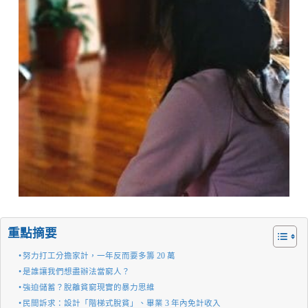
重點摘要
努力打工分擔家計，一年反而要多籌 20 萬
是誰讓我們想盡辦法當窮人？
強迫儲蓄？脫離貧窮現實的暴力思維
民間訴求：設計「階梯式脫貧」、畢業 3 年內免計收入