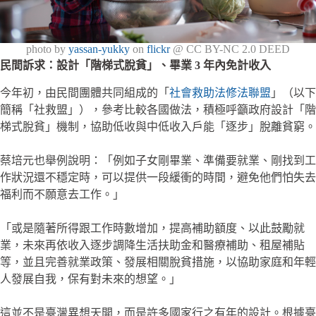
photo by
yassan-yukky
on
flickr
@ CC BY-NC 2.0 DEED
民間訴求：設計「階梯式脫貧」、畢業 3 年內免計收入
今年初，由民間團體共同組成的「
社會救助法修法聯盟
」（以下
簡稱「社救盟」），參考比較各國做法，積極呼籲政府設計「階
梯式脫貧」機制，協助低收與中低收入戶能「逐步」脫離貧窮。
蔡培元也舉例說明：「例如子女剛畢業、準備要就業、剛找到工
作狀況還不穩定時，可以提供一段緩衝的時間，避免他們怕失去
福利而不願意去工作。」
「或是隨著所得跟工作時數增加，提高補助額度、以此鼓勵就
業，未來再依收入逐步調降生活扶助金和醫療補助、租屋補貼
等，並且完善就業政策、發展相關脫貧措施，以協助家庭和年輕
人發展自我，保有對未來的想望。」
這並不是臺灣異想天開，而是許多國家行之有年的設計。根據臺