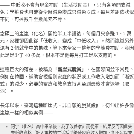
—— 中低收不會有現金補助（生活扶助金），只有各項開支減
免；學雜費也可能從全額減免變成只減免 6 成，每月差距依狀況
不同，可達數千至數萬元不等。
念碩士的嵐嵐（化名）開始半工半讀後，每個月只多賺 1、2 萬
元，家裡卻因此從「低收入」變成「中低收入」。然而嵐嵐另外
還有 2 個就學中的弟妹，算下來全家一整年的學雜費補助，竟因
此足足少了 40 多萬，根本不是他每月打工足以支應的。
這種巨大的落差，被稱為
「斷崖式脫貧」
，在國際間並不常見。
例如在韓國，補助會視個別家庭的狀況或工作收入增加而「漸近
式」的減少，必要的醫療和教育支持甚至到最後才會退場（取
消）。
長年以來，臺灣這種斷崖式、非自願的脫貧設計，衍伸出許多像
嵐嵐一樣的相似案例——
阿宇（化名）高中畢業後，為了改善家計而從軍，結果反而因此失
去低收資格（計入軍校的生活補助後使家庭收入增加，卻不足以支