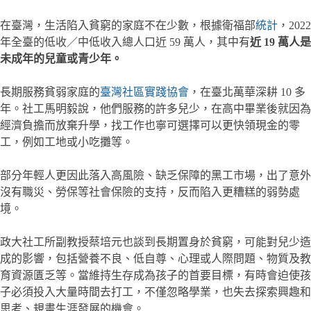
在臺灣，生活陷入貧窮的家庭不在少數，根據衛福部
統計
，2022
年全臺的低收／中低收入總人口近 59 萬人，其中有
近 19 萬人是
未成年的兒童或青少年。
長期服務貧弱家庭的
臺灣社區實踐協會
，在臺北萬華深耕 10 多
年。社工馬明毅說，他們服務的許多兒少，在高中畢業後就因為
經濟負擔而放棄升學，找工作也寧可選擇可以更快領現金的零
工，例如工地或小吃攤等。
部分年輕人更因此落入高風險、缺乏保障的黑工市場，出了意外
沒有職災、勞保等社會保險的支持，反而陷入更糟糕的弱勢處
境。
政大社工所副教授蔡培元也談到長期置身於貧窮，可能對兒少造
成的影響，包括營養不良、低自尊、心理或人際問題、物質及教
育資源匱乏等。當維持生存成為孩子的首要目標，有時會迫使孩
子必須投入大量時間去打工，不僅忽略學業，也失去探索興趣和
思考、規畫生涯發展的機會。