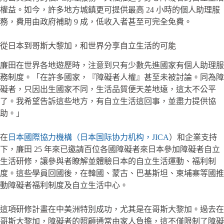
權益。如今，許多地方城鎮更可提供最高 24 小時的個人助理服
務，費用由政府補助 9 成，低收入者甚至可完全免費。
從日本到哥斯大黎加，和世界分享自立生活的可能
廉田在世界各地遊歷時，注意到只有少數先進國家有個人助理服
務制度。「在許多國家，『障礙者人權』甚至未被討論。同為障
礙者，只因出生國家不同，生活品質便天差地遠，這太不公平
了。我希望告訴這些地方，有自立生活這回事，並盡力提供協
助。」
在
日本國際協力機構（日本国际协力机构，JICA
）和企業支持
下，廉田 25 年來已邀請百位各國障礙者來日本參加障礙者自立
生活研修，讓參與者瞭解並體驗日本的自立生活運動、福利制
度。這些學員回國後，在韓國、蒙古、巴基斯坦、柬埔寨等國推
動障礙者福利制度及自立生活中心。
這項研修計畫在中美洲特別成功，尤其是在哥斯大黎加。過去在
哥斯大黎加，障礙者的照顧通常由家人負擔，這不僅限制了障礙