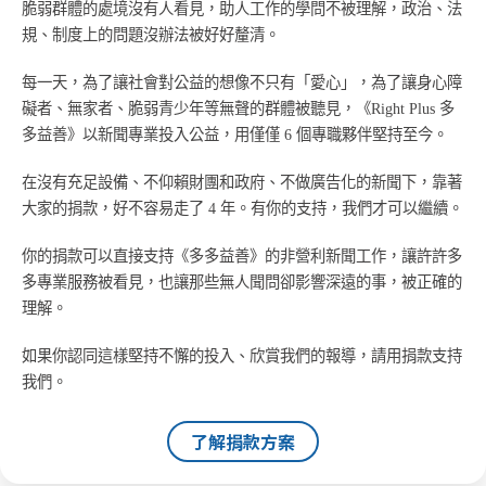
脆弱群體的處境沒有人看見，助人工作的學問不被理解，政治、法
規、制度上的問題沒辦法被好好釐清。
每一天，為了讓社會對公益的想像不只有「愛心」，為了讓身心障
礙者、無家者、脆弱青少年等無聲的群體被聽見，《Right Plus 多
多益善》以新聞專業投入公益，用僅僅 6 個專職夥伴堅持至今。
在沒有充足設備、不仰賴財團和政府、不做廣告化的新聞下，靠著
大家的捐款，好不容易走了 4 年。有你的支持，我們才可以繼續。
你的捐款可以直接支持《多多益善》的非營利新聞工作，讓許許多
多專業服務被看見，也讓那些無人聞問卻影響深遠的事，被正確的
理解。
如果你認同這樣堅持不懈的投入、欣賞我們的報導，請用捐款支持
我們。
了解捐款方案