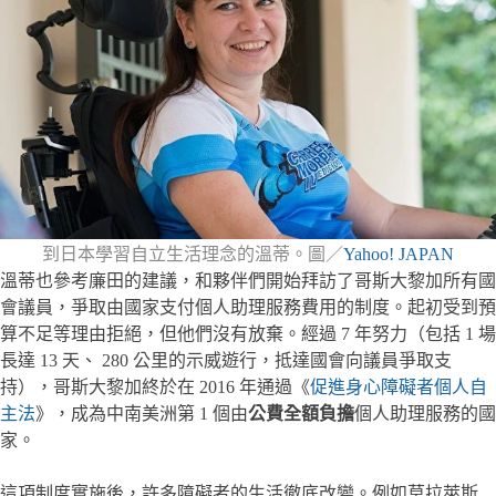
到日本學習自立生活理念的溫蒂。圖／
Yahoo! JAPAN
溫蒂也參考廉田的建議，和夥伴們開始拜訪了哥斯大黎加所有國
會議員，爭取由國家支付個人助理服務費用的制度。起初受到預
算不足等理由拒絕，但他們沒有放棄。經過 7 年努力（包括 1 場
長達 13 天、 280 公里的示威遊行，抵達國會向議員爭取支
持），哥斯大黎加終於在 2016 年通過《
促進身心障礙者個人自
主法
》，成為中南美洲第 1 個由
公費全額負擔
個人助理服務的國
家。
這項制度實施後，許多障礙者的生活徹底改變。例如莫拉萊斯