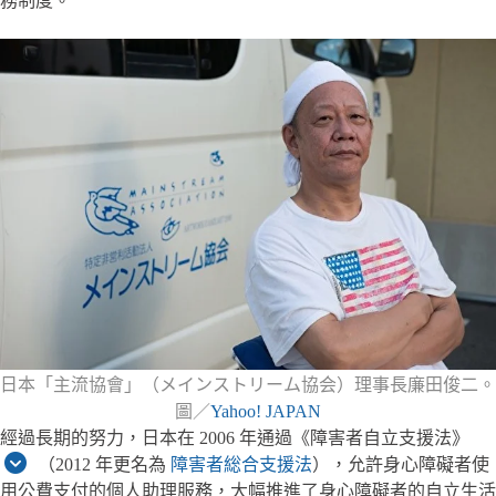
務制度。
日本「主流協會」（メインストリーム協会）理事長廉田俊二。
圖／
Yahoo! JAPAN
經過長期的努力，日本在 2006 年通過《障害者自立支援法》
（2012 年更名為
障害者総合支援法
），允許身心障礙者使
用公費支付的個人助理服務，大幅推進了身心障礙者的自立生活