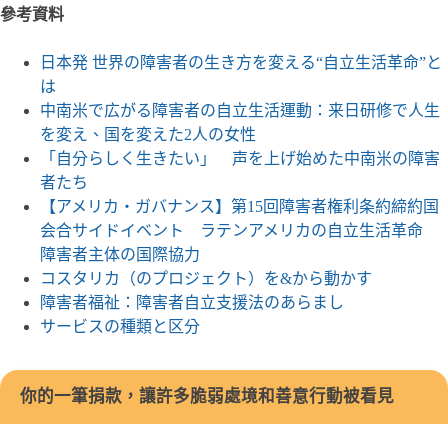
參考資料
日本発 世界の障害者の生き方を変える“自立生活革命”と
は
中南米で広がる障害者の自立生活運動：来日研修で人生
を変え、国を変えた2人の女性
「自分らしく生きたい」 声を上げ始めた中南米の障害
者たち
【アメリカ・ガバナンス】第15回障害者権利条約締約国
会合サイドイベント ラテンアメリカの自立生活革命
障害者主体の国際協力
コスタリカ（のプロジェクト）を&から動かす
障害者福祉：障害者自立支援法のあらまし
サービスの種類と区分
你的一筆捐款，讓許多脆弱處境和善意行動被看見