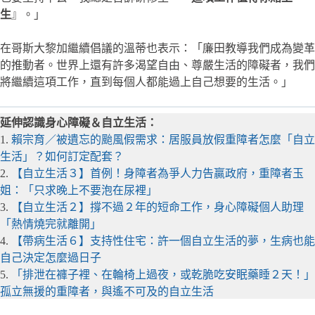
生
』。」
在哥斯大黎加繼續倡議的溫蒂也表示：「廉田教導我們成為變革
的推動者。世界上還有許多渴望自由、尊嚴生活的障礙者，我們
將繼續這項工作，直到每個人都能過上自己想要的生活。」
延伸認識身心障礙＆自立生活：
1.
賴宗育／被遺忘的颱風假需求：居服員放假重障者怎麼「自立
生活」？如何訂定配套？
2.
【自立生活３】首例！身障者為爭人力告贏政府，重障者玉
姐：「只求晚上不要泡在尿裡」
3.
【自立生活２】撐不過２年的短命工作，身心障礙個人助理
「熱情燒完就離開」
4.
【帶病生活６】支持性住宅：許一個自立生活的夢，生病也能
自己決定怎麼過日子
5.
「排泄在褲子裡、在輪椅上過夜，或乾脆吃安眠藥睡２天！」
孤立無援的重障者，與遙不可及的自立生活