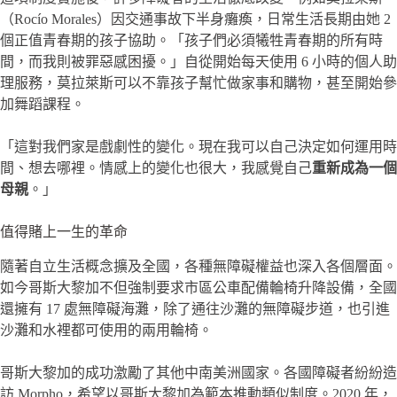
（Rocío Morales）因交通事故下半身癱瘓，日常生活長期由她 2
個正值青春期的孩子協助。「孩子們必須犧牲青春期的所有時
間，而我則被罪惡感困擾。」自從開始每天使用 6 小時的個人助
理服務，莫拉萊斯可以不靠孩子幫忙做家事和購物，甚至開始參
加舞蹈課程。
「這對我們家是戲劇性的變化。現在我可以自己決定如何運用時
間、想去哪裡。情感上的變化也很大，我感覺自己
重新成為一個
母親
。」
值得賭上一生的革命
隨著自立生活概念擴及全國，各種無障礙權益也深入各個層面。
如今哥斯大黎加不但強制要求市區公車配備輪椅升降設備，全國
還擁有 17 處無障礙海灘，除了通往沙灘的無障礙步道，也引進
沙灘和水裡都可使用的兩用輪椅。
哥斯大黎加的成功激勵了其他中南美洲國家。各國障礙者紛紛造
訪 Morpho，希望以哥斯大黎加為範本推動類似制度。2020 年，