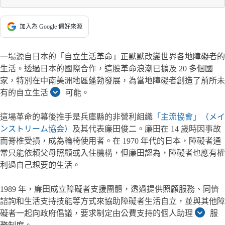
加入為 Google 偏好來源
一場源自日本的「自立生活革命」正默默改變世界各地障礙者的
生活。透過日本的國際合作，這股革命浪潮已擴及 20 多個國
家，特別在中南美洲地區蓬勃發展，為當地障礙者創造了前所未
有的自立生活
可能。
這場革命的幕後推手是兵庫縣的非營利組織
「主流協會」（メイ
ンストリーム協会）
及其代表廉田俊二。廉田在 14 歲時因事故
而脊椎受損，成為輪椅使用者。在 1970 年代的日本，障礙者通
常只能依賴父母照顧或入住機構，但廉田認為，障礙者也應有權
利過自己想要的生活。
1989 年，廉田成立障礙者支援團體，透過提供照顧服務、同儕
諮詢和生活支持技能等方式來協助障礙者生活自立，並與其他障
礙者一起向政府倡議，要求制定由公費支持的個人助理
服