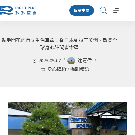
跳
捐款支持
至
主
要
內
容
遍地開花的自立生活革命：從日本到拉丁美洲、改變全
球身心障礙者命運
2025-05-07
沈嘉偉
身心障礙
/
編輯精選