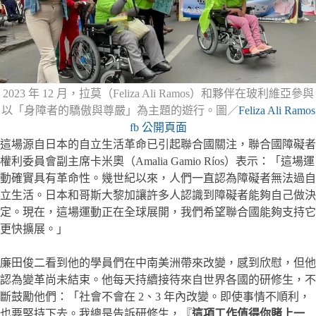
2023 年 12 月，拉莫（Feliza Ali Ramos）和夥伴在玻利維亞參與
以「身障者的驕傲與尊嚴」為主題的遊行。圖／
Feliza Ali Ramos
fb 公開頁面
這場源自日本的自立生活革命已引起聯合國關注，聯合國障礙者
權利委員會副主席卡米奧（Amalia Gamio Ríos）表示：「這場運
動確實具有革命性。幾世紀以來，人們一直認為障礙者無法過自
立生活。日本和哥斯大黎加讓許多人認識到障礙者能夠自己做決
定。現在，這場運動正在全球展開，我們希望聯合國能夠支持它
更快擴展。」
廉田俊二看到他的學員們在中南美洲帶來改變，感到欣慰，但他
認為變革尚未結束。他每天持續接待來自世界各國的研修生，不
斷鼓勵他們：「社會不會在 2、3 年內改變。即使事情不順利，
也要堅持下去。我總是告訴研修生，『
這項工作值得你賭上一