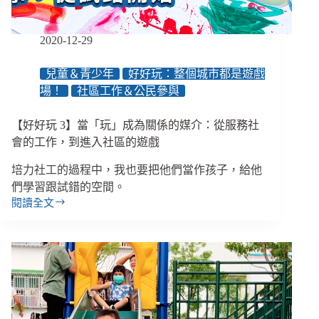
錯
／
創
2020-12-29
學
程
兒童＆青少年
好好玩：整個城市都是遊戲
１：
場！
社區工作＆公民參與
舊
瓶
就
【好好玩 3】當「玩」成為關係的媒介：從服務社
是
會的工作，到進入社區的遊戲
能
裝
培力社工的過程中，我也要把他們當作孩子，給他
新
們學習跟試錯的空間。
酒
閱讀全文
【好
好
玩
3】
當
「玩」
成
為