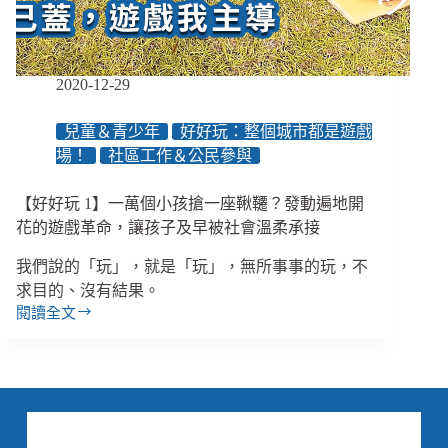
父
母，
不
如
2020-12-29
投
資
兒童＆青少年
好好玩：整個城市都是遊戲
孩
場！
社區工作＆公民參與
子
的
玩
【好好玩 1】一萬個小孩搶一座鞦韆？發動遍地開
伴
花的遊戲革命，讓孩子及早被社會溫柔承接
我們說的「玩」，就是「玩」，無所事事的玩，不
求目的、沒有結果。
閱讀全文
【好
好
玩
1】
一
萬