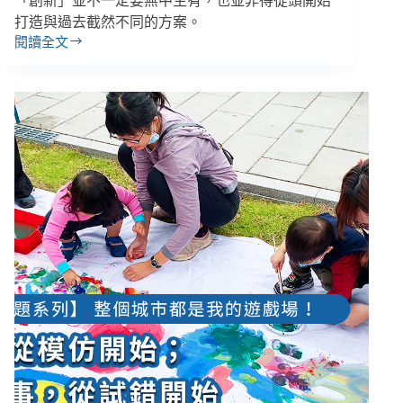
「創新」並不一定要無中生有，也並非得從頭開始
打造與過去截然不同的方案。
閱讀全文
成
功
的
創
新
從
面
對
問
題
開
始，
解
決
需
求
不
斷
試