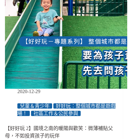
關
係
的
媒
介：
從
服
務
社
會
的
工
作，
到
2020-12-29
進
入
兒童＆青少年
好好玩：整個城市都是遊戲
社
場！
社區工作＆公民參與
區
的
遊
【好好玩 2】國境之南的暖陽與歡笑：微薄補貼父
戲
母，不如投資孩子的玩伴