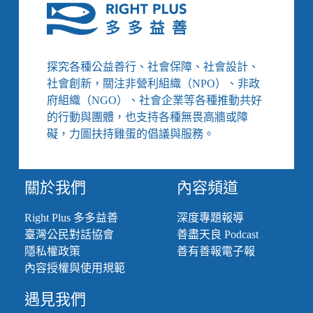
個
小
孩
搶
一
探究各種公益善行、社會保障、社會設計、
座
社會創新，關注非營利組織（NPO）、非政
鞦
府組織（NGO）、社會企業等各種推動共好
韆？
的行動與團體，也支持各種無畏高牆或障
發
動
礙，力圖扶持雞蛋的倡議與服務。
遍
地
開
關於我們
內容頻道
花
的
Right Plus 多多益善
深度專題報導
遊
臺灣公民對話協會
善盡天良 Podcast
戲
革
隱私權政策
善有善報電子報
命，
內容授權與使用規範
讓
孩
遇見我們
子