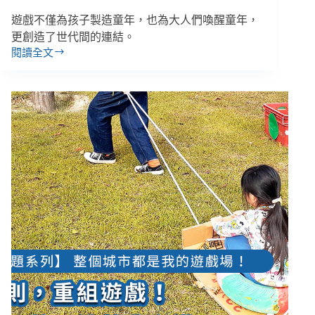
遊戲不僅為孩子製造童年，也為大人們喚醒童年，
更創造了世代間的連結。
閱讀全文
【好
好
玩
2】
國
境
之
南
的
暖
陽
與
歡
笑：
微
薄
補
貼