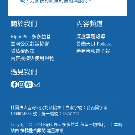
礙，力圖扶持雞蛋的倡議與服務。
翻
整
指
尖
關於我們
內容頻道
上
的
Right Plus 多多益善
深度專題報導
生
臺灣公民對話協會
善盡天良 Podcast
活
隱私權政策
善有善報電子報
／
《抵
內容授權與使用規範
達
遇見我們
安
康》
社團法人臺灣公民對話協會｜立案字號：台內團字第
1090014653 號｜統一編號：78741711
Copyright © 2023 Right Plus 多多益善 保留一切權利。｜本網
站由
快找整合顧問
建置維護。