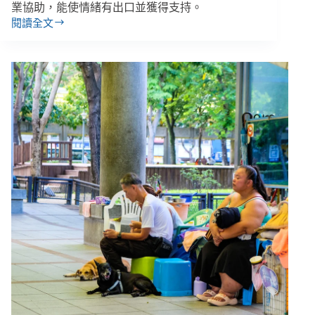
妹
業協助，能使情緒有出口並獲得支持。
仔
閱讀全文
６
的
個
日
提
常》
問
認
識
「微
笑
憂
鬱
症」：
和
憂
鬱
症
有
什
麼
不
同？