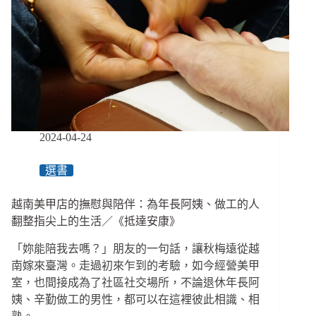
炒
下》
菜
做
食
堂
志
工，
無
聲
2024-04-24
應
援
選書
彼
此
越南美甲店的撫慰與陪伴：為年長阿姨、做工的人
的
生
翻整指尖上的生活／《抵達安康》
活
「妳能陪我去嗎？」朋友的一句話，讓秋梅遠從越
／
《老
南嫁來臺灣。走過初來乍到的考驗，如今經營美甲
窮
室，也間接成為了社區社交場所，不論退休年長阿
奇
姨、辛勤做工的男性，都可以在這裡彼此相識、相
幻