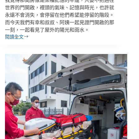
我覺得那間房像是某種記憶的牢籠，只要不把通往
世界的門開啟，裡頭的氣味、記憶與時光，也許就
永遠不會消失，會停留在他們希望能停留的階段。
而今天我們有幸和叔叔、阿姨一起見證門開啟的那
一刻，一起看見了屋外的陽光和雨水。
閱讀全文
「對
不
起，
讓
你
們
看
見
醜
惡
的
一
面。」
囤
積
屋