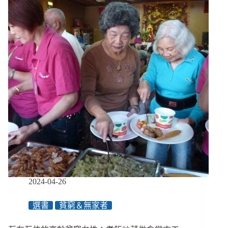
症？
何
我
戴
們
上，
由
如
下
何
而
卸
上
下》
理
解
世
界、
擁
有
特
殊
興
趣、
2024-04-26
誤
解
選書
貧窮＆無家者
與
嘲