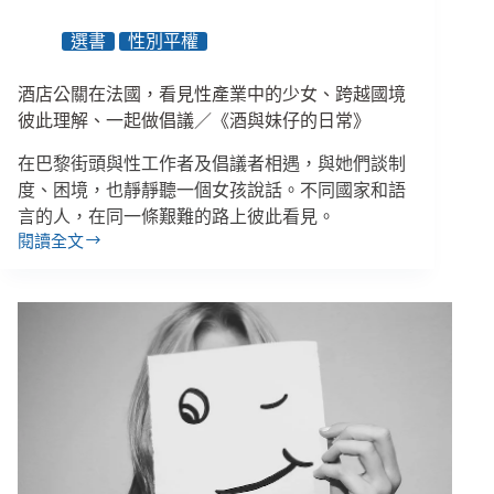
決
定
選書
性別平權
一
個
酒店公關在法國，看見性產業中的少女、跨越國境
人
怎
彼此理解、一起做倡議／《酒與妹仔的日常》
麼
在巴黎街頭與性工作者及倡議者相遇，與她們談制
走？
／
度、困境，也靜靜聽一個女孩說話。不同國家和語
《每
言的人，在同一條艱難的路上彼此看見。
一
閱讀全文
酒
次
店
出
公
勤，
關
都
在
是
法
生
國，
死
看
瞬
見
間》
性
產