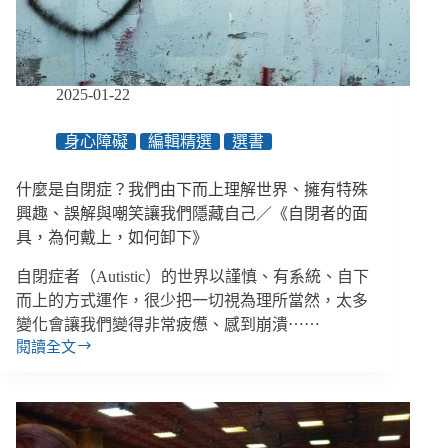
障
礙
的
方
法，
2025-01-22
我
們
身心障礙
編輯精選
選書
變
得
什麼是自閉症？我們由下而上理解世界、擁有特殊
更
加
興趣、誤解與嘲笑讓我們隱藏自己／《自閉者的面
親
具，為何戴上，如何卸下》
近
了
自閉症者（Autistic）的世界以謹慎、有系統、自下
／
而上的方式運作，很少把一切視為理所當然，太多
《自
變化會讓我們變得非常疲憊、感到崩潰⋯⋯
閉
閱讀全文
什
者
麼
的
是
面
自
具，
閉
為