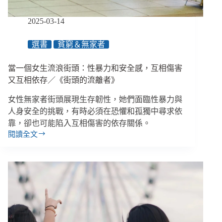
看
起
2025-03-14
來
很
選書
貧窮＆無家者
快
樂，
當一個女生流浪街頭：性暴力和安全感，互相傷害
但
內
又互相依存／《街頭的流離者》
心
女性無家者街頭展現生存韌性，她們面臨性暴力與
很
憂
人身安全的挑戰，有時必須在恐懼和孤獨中尋求依
鬱？
靠，卻也可能陷入互相傷害的依存關係。
／
閱讀全文
當
《微
一
笑
個
憂
女
鬱》
生
流
浪
街