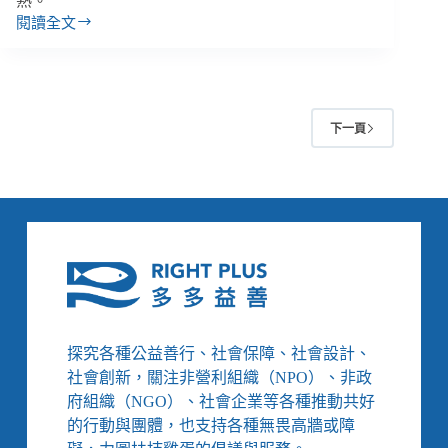
熟。
紀
閱讀全文
越
事》
南
美
甲
店
下一頁
的
撫
慰
與
陪
伴：
為
年
長
阿
姨、
探究各種公益善行、社會保障、社會設計、
做
社會創新，關注非營利組織（NPO）、非政
工
府組織（NGO）、社會企業等各種推動共好
的
的行動與團體，也支持各種無畏高牆或障
人