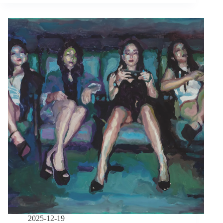
重
與
生》
不
救
之
間
還
能
做
什
麼？
救
護
車
上
的
生
死
對
話，
誰
能
2025-12-19