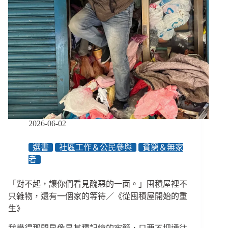
2026-06-02
選書
社區工作＆公民參與
貧窮＆無家
者
「對不起，讓你們看見醜惡的一面。」囤積屋裡不
只雜物，還有一個家的等待／《從囤積屋開始的重
生》