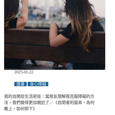
頭：
性
暴
力
和
安
全
感，
互
相
傷
害
又
互
2025-01-22
相
依
選書
身心障礙
存
／
我的自閉症生活密技：當朋友理解我克服障礙的方
《街
頭
法，我們變得更加親近了／《自閉者的面具，為何
的
戴上，如何卸下》
流