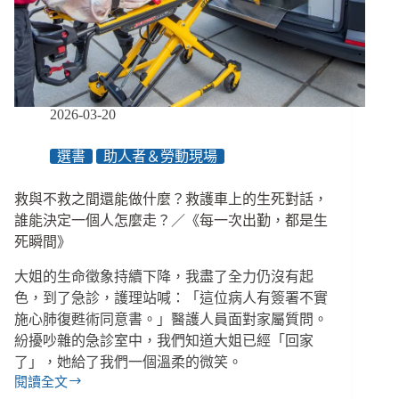
裡
不
只
雜
物，
還
2026-03-20
有
一
選書
助人者＆勞動現場
個
家
救與不救之間還能做什麼？救護車上的生死對話，
的
等
誰能決定一個人怎麼走？／《每一次出勤，都是生
待
死瞬間》
／
《從
大姐的生命徵象持續下降，我盡了全力仍沒有起
囤
色，到了急診，護理站喊：「這位病人有簽署不實
積
施心肺復甦術同意書。」醫護人員面對家屬質問。
屋
紛擾吵雜的急診室中，我們知道大姐已經「回家
開
了」，她給了我們一個溫柔的微笑。
始
閱讀全文
的
救