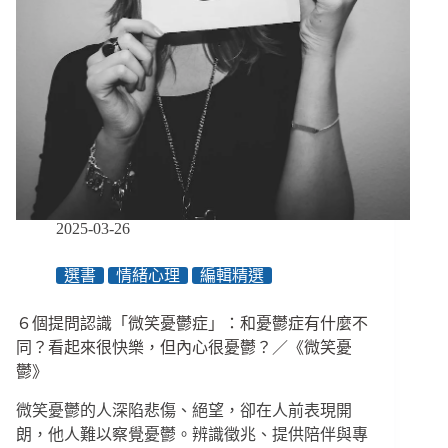
業
中
的
少
女、
跨
越
國
境
彼
此
2025-03-26
理
解、
選書
情緒心理
編輯精選
一
起
６個提問認識「微笑憂鬱症」：和憂鬱症有什麼不
做
倡
同？看起來很快樂，但內心很憂鬱？／《微笑憂
議
鬱》
／
《酒
微笑憂鬱的人深陷悲傷、絕望，卻在人前表現開
與
朗，他人難以察覺憂鬱。辨識徵兆、提供陪伴與專