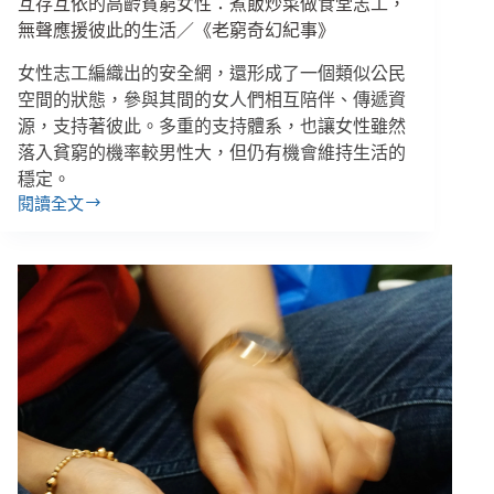
互存互依的高齡貧窮女性：煮飯炒菜做食堂志工，
笑
讓
無聲應援彼此的生活／《老窮奇幻紀事》
我
女性志工編織出的安全網，還形成了一個類似公民
們
隱
空間的狀態，參與其間的女人們相互陪伴、傳遞資
藏
源，支持著彼此。多重的支持體系，也讓女性雖然
自
落入貧窮的機率較男性大，但仍有機會維持生活的
己
穩定。
／
閱讀全文
互
《自
存
閉
互
者
依
的
的
面
高
具，
齡
為
貧
何
窮
戴
女
上，
性：
如
煮
何
飯
卸