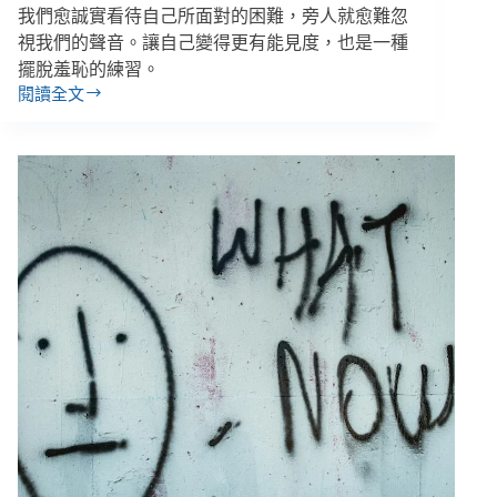
離
我們愈誠實看待自己所面對的困難，旁人就愈難忽
者》
視我們的聲音。讓自己變得更有能見度，也是一種
擺脫羞恥的練習。
閱讀全文
我
的
自
閉
症
生
活
密
技：
當
朋
友
理
解
我
克
服