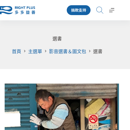
跳
捐款支持
至
主
要
內
容
選書
首頁
主選單
影音選書＆圖文包
選書