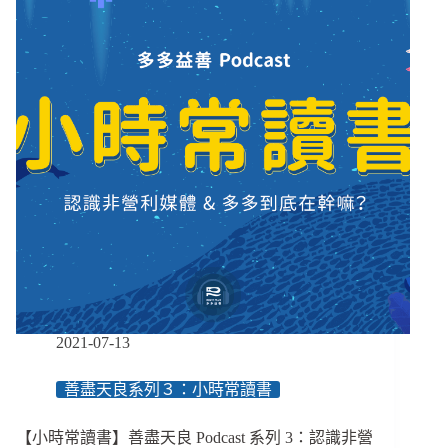
見？
來
／
很
【小
窮
時
還
常
是
讀
很
書
棒
EP37】
很
上
進？
公
益
團
體
最
難
2021-07-13
的
一
善盡天良系列３：小時常讀書
課
／
【小時常讀書】善盡天良 Podcast 系列 3：認識非營
【小