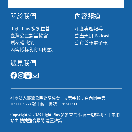
利
媒
關於我們
內容頻道
體
&
多
Right Plus 多多益善
深度專題報導
多
臺灣公民對話協會
善盡天良 Podcast
到
隱私權政策
善有善報電子報
底
內容授權與使用規範
在
幹
遇見我們
嘛
社團法人臺灣公民對話協會｜立案字號：台內團字第
1090014653 號｜統一編號：78741711
Copyright © 2023 Right Plus 多多益善 保留一切權利。｜本網
站由
快找整合顧問
建置維護。