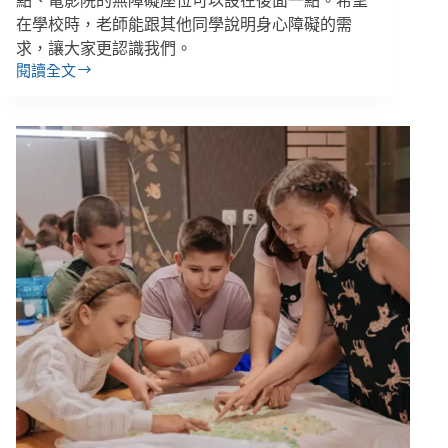
點、電影院的無障礙座位可以設在後面一點。希望
在學校時，老師能跟其他同學說明身心障礙的需
求，讓大家更認識我們。
閱讀全文
「大
人
的
角
度
不
等
於
事
情
的
全
貌」，
一
場
由
身
心