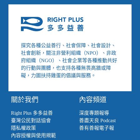
問，
兒
少
安
置
機
構
探究各種公益善行、社會保障、社會設計、
聯
社會創新，關注非營利組織（NPO）、非政
合
府組織（NGO）、社會企業等各種推動共好
提
的行動與團體，也支持各種無畏高牆或障
出
礙，力圖扶持雞蛋的倡議與服務。
６
大
訴
求、
關於我們
內容頻道
促
請
Right Plus 多多益善
深度專題報導
政
臺灣公民對話協會
善盡天良 Podcast
府
隱私權政策
善有善報電子報
改
革
內容授權與使用規範