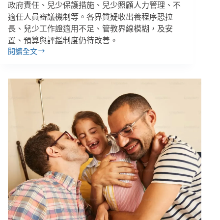
政府責任、兒少保護措施、兒少照顧人力管理、不
適任人員審議機制等。各界質疑收出養程序恐拉
長、兒少工作證適用不足、管教界線模糊，及安
置、預算與評鑑制度仍待改善。
閱讀全文
兒
少
權
法
修
法：
兒
少
工
作
證、
兒
少
隱
私
與