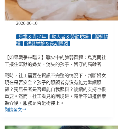
障
礙
孩
子
2026-06-10
主
動
兒童＆青少年
助人者＆勞動現場
編輯精
發
選
銀髮樂齡＆長期照顧
起
的
交
【如果戰爭來臨３】戰火中的脆弱群體：烏克蘭社
流
工接住沉默的婦女、消失的孩子、留守的高齡者
大
會
戰時，社工需要在資訊不完整的情況下，判斷婦女
現在是否安全？孩子的照顧者有沒有能力繼續照
顧？獨居長者是否還能自我照料？後續的支持也很
重要。然而，社工看見的困境是，時常不知道個案
轉介後，服務是否能銜接上。
閱讀全文
【如
果
戰