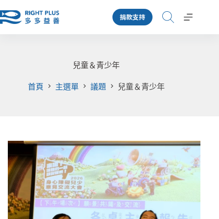
跳
捐款支持
至
主
要
內
容
兒童＆青少年
首頁
主選單
議題
兒童＆青少年