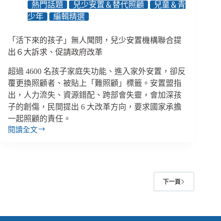
熱門話題
兒少安置＆替代照顧
兒童＆青
不
少年
編輯精選
該
成
卸
「活下來的孩子」無人聞問，兒少安置機構聯合提
責
出６大訴求、促請政府改革
大
賽
超過 4600 名孩子家庭失功能、進入家外安置，卻反
覆更換照顧者、被貼上「難照顧」標籤。安置盟指
出，人力流失、資源錯配、跨部會失靈，會加深孩
子的創傷，民間提出 6 大改革方向，要求國家承擔
一起照顧的責任。
閱讀全文
「活
下
來
的
孩
下一頁
子」
無
人
聞