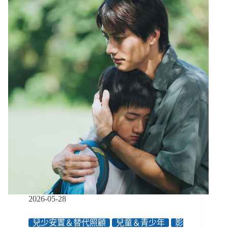
爭
來
臨
３】
戰
火
中
的
脆
弱
群
體：
烏
克
蘭
社
工
接
住
2026-05-28
沉
默
兒少安置＆替代照顧
兒童＆青少年
影
的