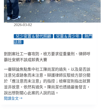
貧
困
家
庭
做
2026-03-02
什
麼？
兒少安置＆替代照顧
兒童＆青少年
熱門
話題
剴剴案社工一審攻防，檢方要求從重量刑、律師呼
籲社安網不該成卸責大賽
一審辯論焦點集中社工陳尚潔的過失，以及是否該
注意兒虐跡象而未注意。辯護律師反駁檢方部分關
於「應注意而未注意」的指控；檢察官則指出就算
並非故意，依然有過失。陳尚潔也透過最後發言，
說出想對關心此案的人說的話。
閱讀全文
剴
剴