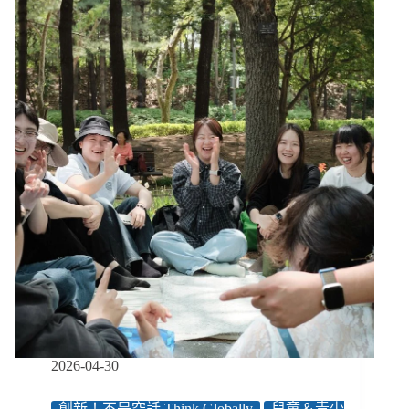
究
指
「收
養」
更
有
利
於
兒
童
發
展、
大
幅
提
升
生
活
穩
2026-04-30
定
度、
創新！不是空話 Think Globally
兒童＆青少