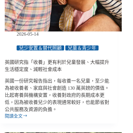
安
置
討
論
熱
烈，
2026-05-14
身
心
兒少安置＆替代照顧
兒童＆青少年
虐
待
英國研究指「收養」更有利於兒童發展、大幅提升
具
體
生活穩定度、減輕社會成本
定
英國一份研究報告指出，每收養一名兒童，至少能
義
為被收養者、家庭與社會創造 130 萬英鎊的價值。
比起寄養與機構安置，收養對政府的長期成本更
低，因為被收養兒少的表現通常較好，也能節省對
公共服務及資源的負擔。
閱讀全文
英
國
研