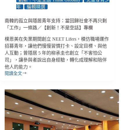
減
年
編輯精選
輕
社
會
南韓的孤立與隱居青年支持：當回歸社會不再只剩
成
「工作」一條路／【創新！不是空話】專欄
本
樸恩美在失業期間創立 NEET Lifers，模仿職場運作
招募青年，讓他們慢慢習慣打卡、設定目標、與他
人互動；曾隱居 5 年的柳承圭也創立「不害怕公
司」，讓參與者說出自身經驗，轉化成理解和陪伴
他人的能力。
閱讀全文
南
韓
的
孤
立
與
隱
居
青