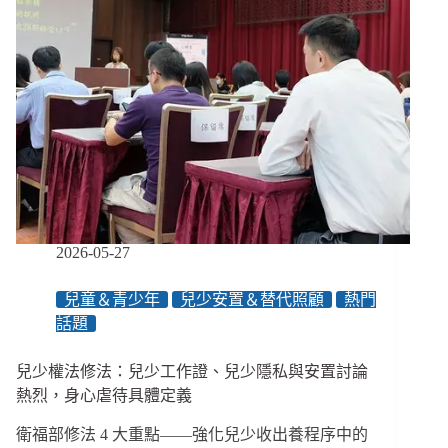
心
掏
肺？」
蔡
銀
娟
《失
樂
園》
瞄
準
育
2026-05-27
幼
院
兒童＆青少年
兒少安置＆替代照顧
熱門
殘
話題
酷
日
常
兒少權法修法：兒少工作證、兒少隱私與安置討論
熱烈，身心虐待具體定義
衛福部修法 4 大重點——強化兒少收出養程序中的