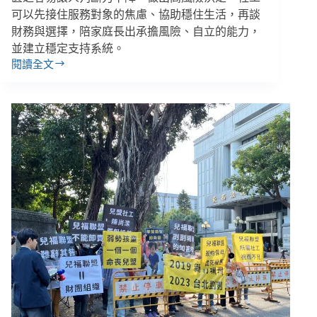
空
可以先接住服務對象的焦慮、協助穩住生活，再談
話】
財務與選擇，陪家庭長出承擔風險、自立的能力，
專
並建立穩定支持系統。
欄
閱讀全文
除
了
提
供
經
濟
補
助、
媒
合
工
作，
社
工
還
能
為