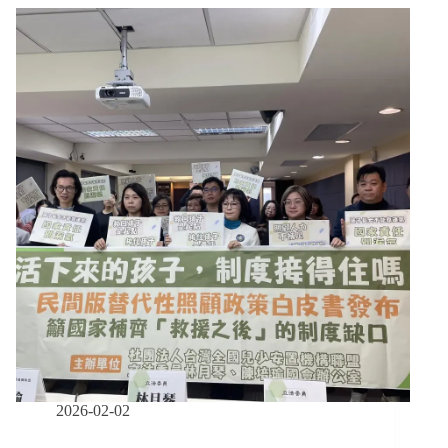
案
社
工
一
審
攻
防，
檢
方
要
求
從
重
量
刑、
律
師
呼
籲
社
2026-02-02
安
網