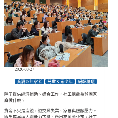
年
支
持：
當
回
歸
社
會
不
再
只
剩
「工
2026-03-27
作」
一
貧窮＆無家者
兒童＆青少年
編輯精選
條
路
除了提供經濟補助、媒合工作，社工還能為貧困家
／
【創
庭做什麼？
新！
貧窮不只是沒錢，還交織失業、家暴與照顧壓力。
不
是
匱乏容易讓人判斷力下降、做出高風險決定。社工