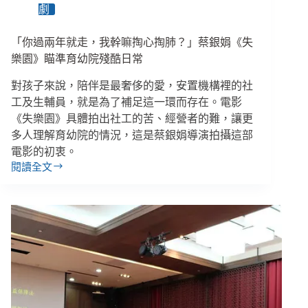
劇
婦
女、
消
「你過兩年就走，我幹嘛掏心掏肺？」蔡銀娟《失
失
樂園》瞄準育幼院殘酷日常
的
孩
對孩子來說，陪伴是最奢侈的愛，安置機構裡的社
子、
工及生輔員，就是為了補足這一環而存在。電影
留
《失樂園》具體拍出社工的苦、經營者的難，讓更
守
多人理解育幼院的情況，這是蔡銀娟導演拍攝這部
的
電影的初衷。
高
閱讀全文
齡
「你
者
過
兩
年
就
走，
我
幹
嘛
掏