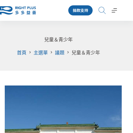
跳
捐款支持
至
主
要
內
容
兒童＆青少年
首頁
主選單
議題
兒童＆青少年