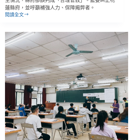
生情況，縣府卻誤判成「合理管教」。監委糾正花
蓮縣府，並呼籲補強人力、保障揭弊者。
閱讀全文
禪
光
育
幼
院
虐
兒
案，
監
委
糾
正
花
蓮
縣
府
多
處
嚴