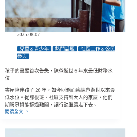
兒
權？
怎
麼
推
進
2025-08-07
「兒
權
兒童＆青少年
熱門話題
社區工作＆公民
主
參與
流
化」？
美
孩子的書屋首次告急，陳爸逝世６年來最低財務水
援
位
刪
減
書屋陪伴孩子 26 年，如今財務面臨陳爸逝世以來最
的
低水位。從課後班、社區支持到大人的家屋，他們
影
期盼募資能撐過難關，讓行動繼續走下去。
響？
閱讀全文
孩
子
的
書