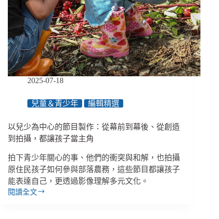
的
經
驗
學
宇
宙
的
知
2025-07-18
識、
從
兒童＆青少年
編輯精選
陪
伴
以兒少為中心的節目製作：從幕前到幕後、從創造
者
成
到拍攝，都讓孩子當主角
為
拍下青少年關心的事、他們的衝突與和解，也拍攝
教
育
原住民孩子如何參與部落農務，這些節目都讓孩子
者
能表達自己，更透過影像理解多元文化。
閱讀全文
以
兒
少