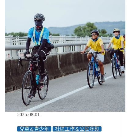
屋
首
次
告
急，
陳
爸
逝
世
６
年
來
最
低
財
務
水
位
2025-08-01
兒童＆青少年
社區工作＆公民參與