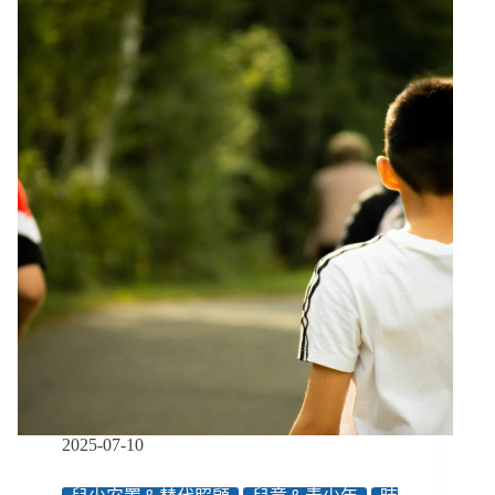
為
中
心
的
節
目
製
作：
從
幕
前
到
幕
後、
從
創
造
到
拍
2025-07-10
攝，
都