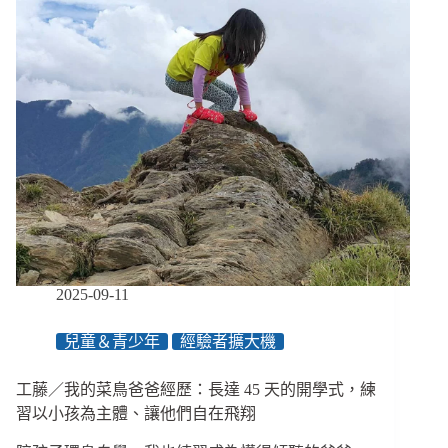
取
大
學
卻
進
不
了
教
室！
甄
試
受
限、
校
2025-09-11
園
多
兒童＆青少年
經驗者擴大機
障
礙，
工藤／我的菜鳥爸爸經歷：長達 45 天的開學式，練
障
礙
習以小孩為主體、讓他們自在飛翔
青