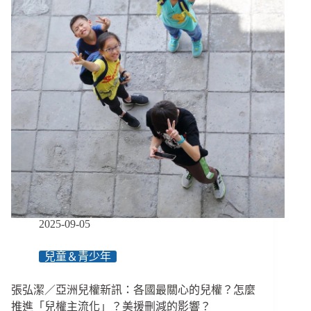
孩
子，
他
們
會
設
計
出
什
麼
樣
的
交
通？
／
裕
2025-09-05
隆
城
兒童＆青少年
兒
童
張弘潔／亞洲兒權新訊：各國最關心的兒權？怎麼
參
與
推進「兒權主流化」？美援刪減的影響？