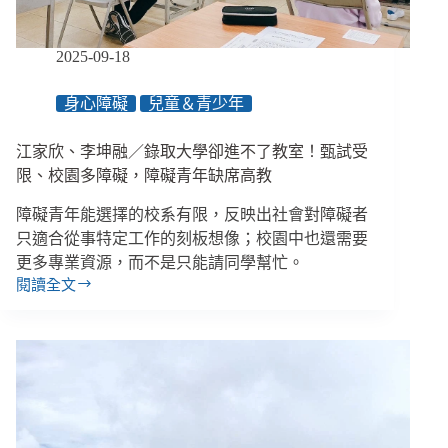
重
缺
失、
2025-09-18
責
任
身心障礙
兒童＆青少年
重
大
江家欣、李坤融／錄取大學卻進不了教室！甄試受
限、校園多障礙，障礙青年缺席高教
障礙青年能選擇的校系有限，反映出社會對障礙者
只適合從事特定工作的刻板想像；校園中也還需要
更多專業資源，而不是只能請同學幫忙。
閱讀全文
江
家
欣、
李
坤
融
／
錄