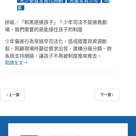
兒少安置＆替代照顧
兒童＆青少年
時
讓
事
孩
子
當
徐瑜／「和黑道搶孩子」？少年司法不是搶救劇
主
場，我們需要的是能接住孩子的制度
角
少年偏差行為常過早司法化，造成錯置與資源斷
裂。照顧現場呼籲從需求出發，建構分級分類、跨
系統支持網絡，讓孩子不再被制度推來推去。
閱讀全文
徐
瑜
／
「和
黑
上一頁
下一頁
道
搶
孩
子」？
少
年
司