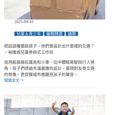
式，
練
習
以
2025-09-10
小
孩
兒童＆青少年
編輯精選
議題
為
主
體、
把話語權還給孩子，他們會設計出什麼樣的交通？
讓
／裕隆城兒童參與式工作坊
他
們
孩用紙箱做庇護島和小車、玩中體驗駕駛與行人視
自
角，孩子們透過充滿童趣的設計，展現對友善交通
在
的想像，更提醒城市應聽見孩子的聲音。
飛
閱讀全文
把
翔
話
語
權
還
給