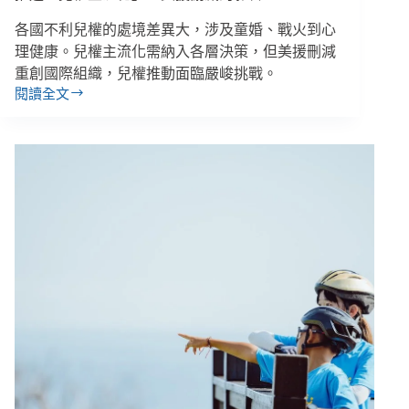
式
各國不利兒權的處境差異大，涉及童婚、戰火到心
工
作
理健康。兒權主流化需納入各層決策，但美援刪減
坊
重創國際組織，兒權推動面臨嚴峻挑戰。
閱讀全文
張
弘
潔
／
亞
洲
兒
權
新
訊：
各
國
最
關
心
的