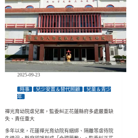
2025-09-23
時事
兒少安置＆替代照顧
兒童＆青少
年
禪光育幼院虐兒案，監委糾正花蓮縣府多處嚴重缺
失、責任重大
多年以來，花蓮禪光育幼院有綑綁、隔離等虐待院