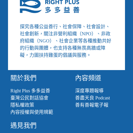
法
不
是
搶
探究各種公益善行、社會保障、社會設計、
救
社會創新，關注非營利組織（NPO）、非政
劇
府組織（NGO）、社會企業等各種推動共好
場，
的行動與團體，也支持各種無畏高牆或障
我
礙，力圖扶持雞蛋的倡議與服務。
們
需
要
的
關於我們
內容頻道
是
能
Right Plus 多多益善
深度專題報導
接
臺灣公民對話協會
善盡天良 Podcast
住
隱私權政策
善有善報電子報
孩
子
內容授權與使用規範
的
遇見我們
制
度