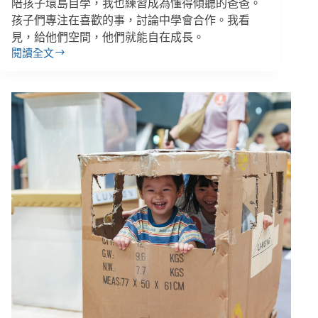
陪孩子環島自學，我也練習成為懂得傾聽的爸爸。
年
缺
孩子們專注在喜歡的事，討論中學會合作。我看
席
見，給他們空間，他們就能自在成長。
高
閱讀全文
工
教
藤
／
我
的
菜
鳥
爸
爸
經
歷：
長
達
45
天
的
開
學