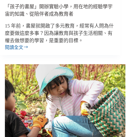
「孩子的書屋」開辦實驗小學，用在地的經驗學宇
宙的知識、從陪伴者成為教育者
15 年前，書屋就開啟了多元教育，經常有人問為什
麼要做這麼多事？因為讓教育與孩子生活相關、有
權去做想要的學習，是重要的目標。
閱讀全文
「孩
子
的
書
屋」
開
辦
實
驗
小
學，
用
在
地