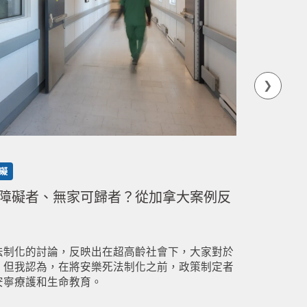
障權法通
出，多
叫或攻
礙
障礙者、無家可歸者？從加拿大案例反
法制化的討論，反映出在超高齡社會下，大家對於
。但我認為，在將安樂死法制化之前，政策制定者
安寧療護和生命教育。