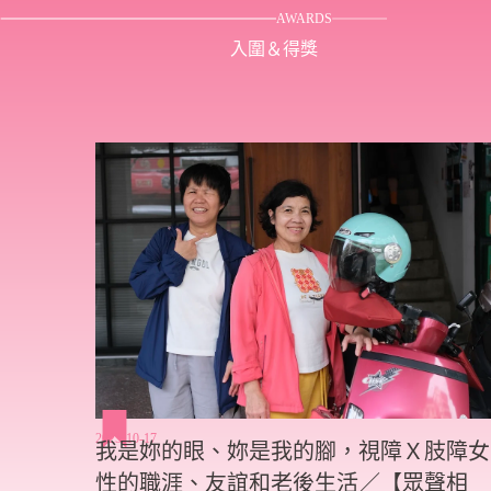
AWARDS
入圍＆得獎
2025-10-17
我是妳的眼、妳是我的腳，視障Ｘ肢障女
性的職涯、友誼和老後生活／【眾聲相