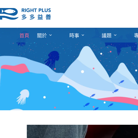
跳
至
主
要
內
首頁
關於
時事
議題
容