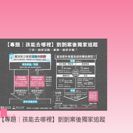
2025-03-28
【專題｜孩能去哪裡】剴剴案後獨家追蹤