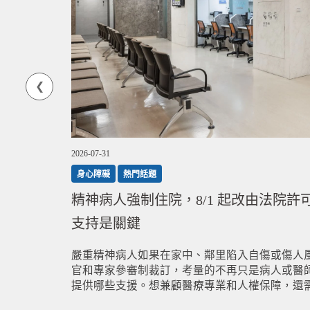
果，然而
決論述對
的需求。
2026-07-31
身心障礙
熱門話題
精神病人強制住院，8/1 起改由法院
支持是關鍵
嚴重精神病人如果在家中、鄰里陷入自傷或傷人
官和專家參審制裁訂，考量的不再只是病人或醫
提供哪些支援。想兼顧醫療專業和人權保障，還