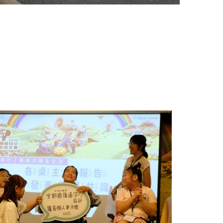
2026-08-03
公益雙週
【雙週報
神病人
族
《台灣兒
戶」與