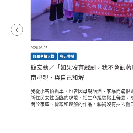
2026-08-07
一次打
經驗者擴大機
多元共融
簡宏勳／「如果沒有戲劇，我不會試著
說法、工
南母親、與自己和解
工的自白
囊括相關的
我從小害怕孤單，也曾因母親酗酒、家暴而痛恨
解讀一審
新住民女性面臨的處境、把生命經驗搬上舞臺，
關於家庭、標籤和理解的作品。藝術沒有抹去傷