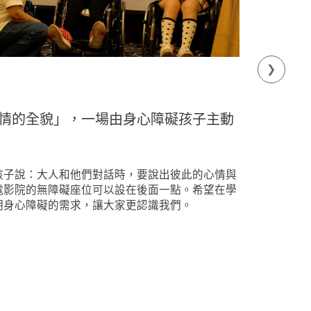
涉及《
情的全貌」，一場由身心障礙孩子主動
孩子說：大人和他們對話時，要說出彼此的心情與
電影院的無障礙座位可以設在後面一點。希望在學
明身心障礙的需求，讓大家更認識我們。