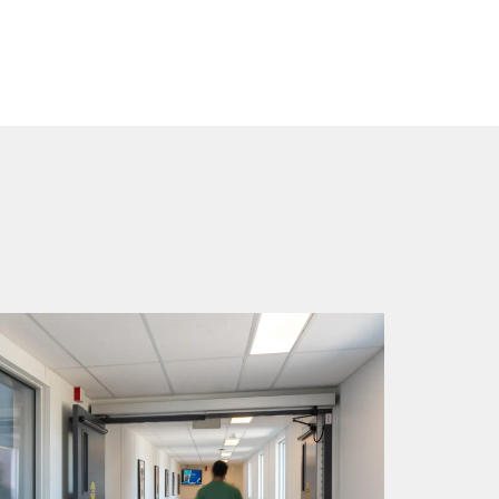
2026-07-15
熱門話題
法規通
叫或攻