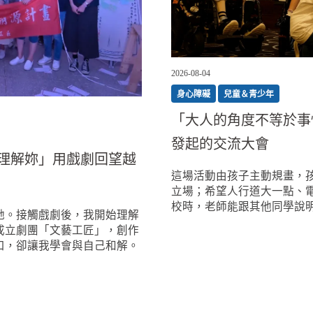
2026-08-04
身心障礙
兒童＆青少年
「大人的角度不等於事
發起的交流大會
理解妳」用戲劇回望越
這場活動由孩子主動規畫，
立場；希望人行道大一點、
校時，老師能跟其他同學說
她。接觸戲劇後，我開始理解
成立劇團「文藝工匠」，創作
口，卻讓我學會與自己和解。