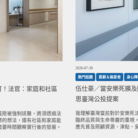
2026-07-30
熱門話題
貧窮＆無家者
身心障
伍仕豪／當安樂死擴及
許可！法官：家庭和社區
思臺灣公投提案
我理解臺灣當前對於安樂死
風險被強制送醫，將須透過法
臨終品質與生命尊嚴的重視
師的想法，還有社區和家庭能
應先普及照顧資源、津貼、
需要時間觀察實行後的發展。