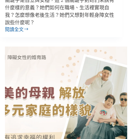
關鍵字是自立與安穩，這 2 個關鍵字對她們來說有
什麼樣的意義？她們如何在職場、生活裡實現自
我？怎麼想像老後生活？她們又想對年輕身障女性
說些什麼呢？
閱讀全文
我
是
妳
的
眼、
妳
是
我
的
腳，
視
障
Ｘ
肢
障
女
性