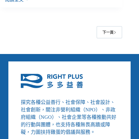
【看
負
護
納
健
保
下一頁
２】
衛
福
部
試
行
全
責
照
護、
醫
探究各種公益善行、社會保障、社會設計、
病
社會創新，關注非營利組織（NPO）、非政
共
府組織（NGO）、社會企業等各種推動共好
聘
的行動與團體，也支持各種無畏高牆或障
照
礙，力圖扶持雞蛋的倡議與服務。
護