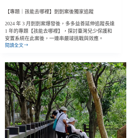
庭
的
【專題｜孩能去哪裡】剴剴案後獨家追蹤
樣
2024 年 3 月剴剴案爆發後，多多益善延伸追蹤長達
貌
1 年的專題【孩能去哪裡】，探討臺灣兒少保護和
安置系統在此案後，一連串嚴竣挑戰與效應。
閱讀全文
【專
題
｜
孩
能
去
哪
裡】
剴
剴
案
後
獨
家