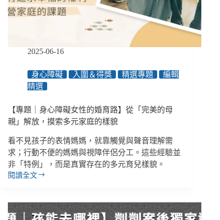
的
職
涯、
友
誼
2025-06-16
和
老
身心障礙
入圍＆得獎
精選專題
編輯
後
精選
生
活
／
【專題｜身心障礙女性的婚育路】從「完美的母
【眾
親」解放，摸索多元家庭的樣貌
聲
相
看不見孩子的表情媽媽，就靠觸覺與聲音理解需
EP144】
求；行動不便的媽媽與視障伴侶分工。這些經驗並
非「特例」，而是真實存在的多元育兒樣貌。
閱讀全文
【專
題
｜
身