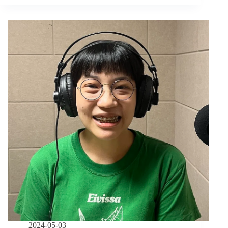
賺
錢
又
要
顧
家
的
長
照
邊
緣
人，
臺
灣
新
住
民：
「每
天
都
像
2024-05-03