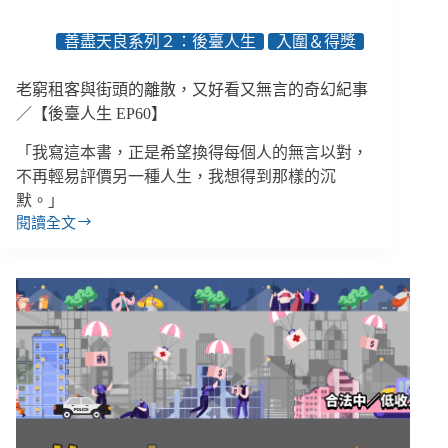
沒
有
善盡天良系列２：後臺人生
入圍＆得獎
靈
魂
老窮租客與街頭的離散，又好看又無言的奇幻紀事
一
樣」
／【後臺人生 EP60】
「我寫這本書，正是希望換得每個人的無言以對，
不再輕易評價另一種人生，我想得到那樣的沉
默。」
閱讀全文
老
窮
租
客
與
街
頭
的
離
散，
又