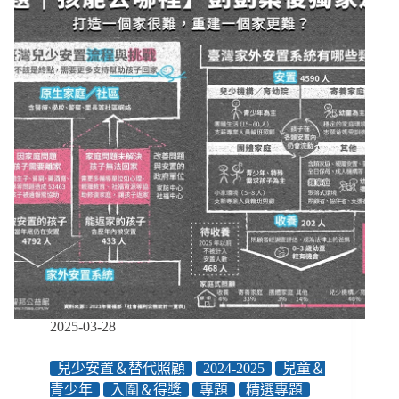
心
障
礙
女
性
的
婚
育
路】
從
「完
美
的
母
親」
解
放，
摸
2025-03-28
索
多
兒少安置＆替代照顧
2024-2025
兒童＆
元
青少年
入圍＆得獎
專題
精選專題
家