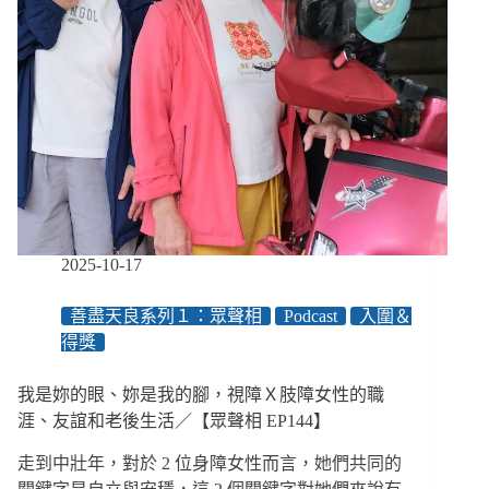
2025-10-17
善盡天良系列１：眾聲相
Podcast
入圍＆
得獎
我是妳的眼、妳是我的腳，視障Ｘ肢障女性的職
涯、友誼和老後生活／【眾聲相 EP144】
走到中壯年，對於 2 位身障女性而言，她們共同的