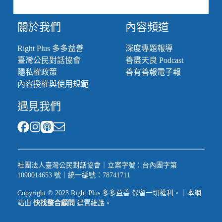
員，
反
彈
關於我們
內容頻道
聲
浪
Right Plus 多多益善
深度專題報導
從
臺灣公民對話協會
善盡天良 Podcast
何
隱私權政策
善有善報電子報
來？
內容授權與使用規範
遇見我們
社團法人臺灣公民對話協會｜立案字號：台內團字第
1090014653 號｜統一編號：78741711
Copyright © 2023 Right Plus 多多益善 保留一切權利。｜本網
站由
快找整合顧問
建置維護。