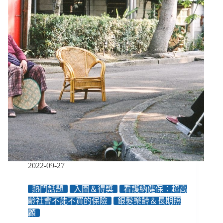
其
震
災
爭
議：
節
制
的
愛
心
與
耐
心，
是
旁
觀
2022-09-27
者
的
熱門話題
入圍＆得獎
看護納健保：超高
第
齡社會不能不買的保險
銀髮樂齡＆長期照
一
顧
課