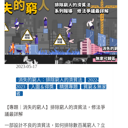
好
看
又
無
言
的
奇
幻
紀
事
／
2023-05-17
【後
臺
消失的窮人：排除窮人的濟貧法
2022-
人
2023
入圍＆得獎
精選專題
貧窮＆無家
生
者
EP60】
【專題｜消失的窮人】排除窮人的濟貧法，修法爭
議最詳解
一部設計不良的濟貧法，如何排除數百萬窮人？立