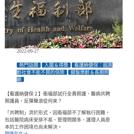
買
的
保
險：
每
天
多
付
2022-09-27
不
到
熱門話題
入圍＆得獎
看護納健保：超高
２
齡社會不能不買的保險
銀髮樂齡＆長期照
元，
顧
安
心
掙
【看護納健保２】衛福部試行全責照護、醫病共聘
脫
照護員，反彈聲浪從何來？
住
院
「共聘制」流於形式，因衛福部不了解執行困難，
照
包括醫院病床安排不易、管理問題多、護理人員原
顧
本的工作困境也尚未解決。
重
閱讀全文