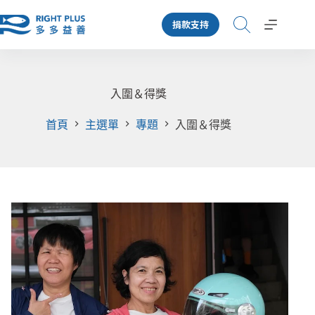
跳
捐款支持
至
主
要
內
容
入圍＆得獎
首頁
主選單
專題
入圍＆得獎