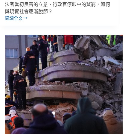
法者當初良善的立意、行政官僚眼中的貧窮，如何
與現實社會逐漸脫節？
閱讀全文
【專
題
｜
消
失
的
窮
人】
排
除
窮
人
的
濟
貧
法，
修
法