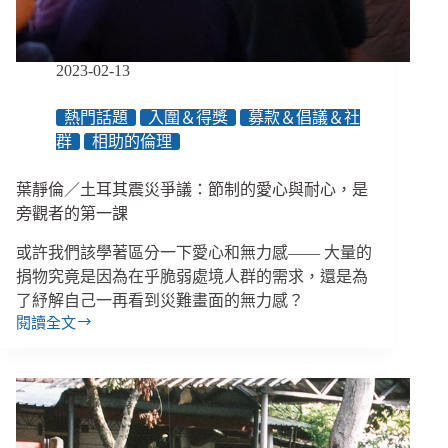
爭
議
最
詳
2023-02-13
解
熱門話題
入圍＆得獎
募款＆倡議＆社
群
相助的倫理
葉靜倫／土耳其震災爭議：節制的愛心與耐心，是
旁觀者的第一課
或許我們該學著區分一下愛心和無力感—— 大量的
捐物究竟是因為在乎脆弱處境人群的需求，還是為
了紓解自己一再看到災難畫面的無力感？
閱讀全文
葉
靜
倫
／
土
耳