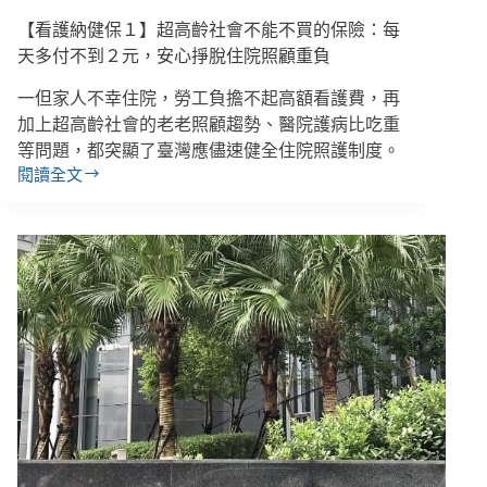
【看護納健保１】超高齡社會不能不買的保險：每
天多付不到２元，安心掙脫住院照顧重負
一但家人不幸住院，勞工負擔不起高額看護費，再
加上超高齡社會的老老照顧趨勢、醫院護病比吃重
等問題，都突顯了臺灣應儘速健全住院照護制度。
閱讀全文
【看
護
納
健
保
１】
超
高
齡
社
會
不
能
不