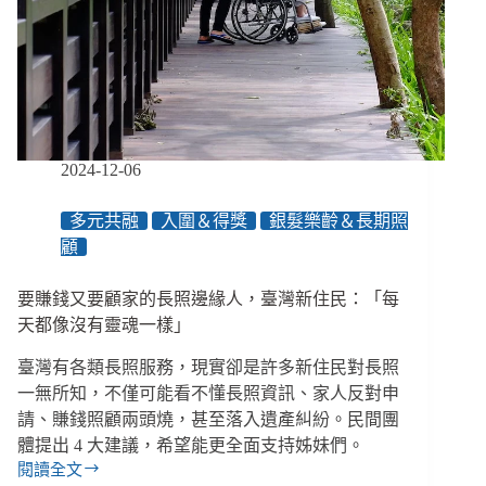
追
蹤
2024-12-06
多元共融
入圍＆得獎
銀髮樂齡＆長期照
顧
要賺錢又要顧家的長照邊緣人，臺灣新住民：「每
天都像沒有靈魂一樣」
臺灣有各類長照服務，現實卻是許多新住民對長照
一無所知，不僅可能看不懂長照資訊、家人反對申
請、賺錢照顧兩頭燒，甚至落入遺產糾紛。民間團
體提出 4 大建議，希望能更全面支持姊妹們。
閱讀全文
要