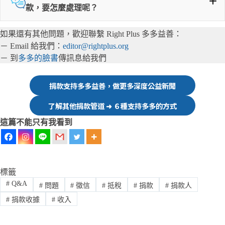
款，要怎麼處理呢？
editor@rightplus.org
如果還有其他問題，歡迎聯繫 Right Plus 多多益善：
多多的臉書
－ Email 給我們：
editor@rightplus.org
－ 到
多多的臉書
傳訊息給我們
➋
每季一封的「捐款人限定報」
editor@rightplus.org
多多的臉書
捐款支持多多益善，做更多深度公益新聞
了解其他捐款管道 ➜ ６種支持多多的方式
這篇不能只有我看到
標籤
#
Q&A
#
問題
#
徵信
#
抵稅
#
捐款
#
捐款人
#
捐款收據
#
收入