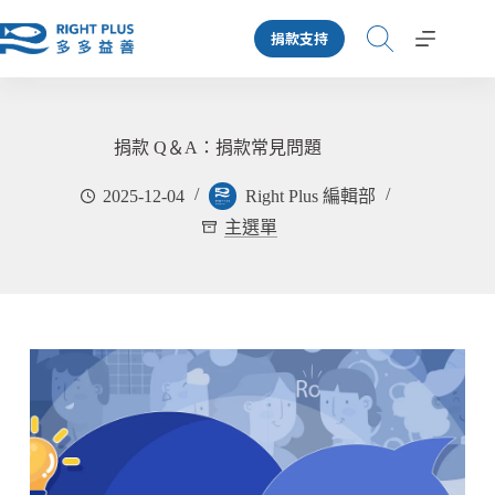
跳
捐款支持
至
主
要
內
容
捐款 Q＆A：捐款常見問題
2025-12-04
Right Plus 編輯部
主選單