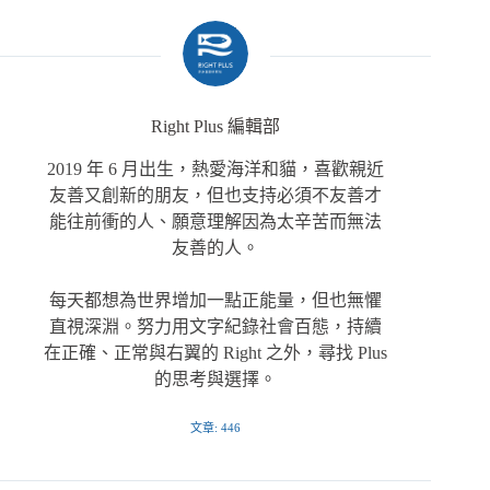
優先參與每 2 年一次的「捐款人小聚」
Right Plus 編輯部
2019 年 6 月出生，熱愛海洋和貓，喜歡親近
友善又創新的朋友，但也支持必須不友善才
能往前衝的人、願意理解因為太辛苦而無法
2. 當年度單筆捐款（不限金額），或前一年度曾定期定額
友善的人。
捐款（不限金額）
每天都想為世界增加一點正能量，但也無懼
可以收到每季一封的「捐款人限定報」：
直視深淵。努力用文字紀錄社會百態，持續
在正確、正常與右翼的 Right 之外，尋找 Plus
的思考與選擇。
文章: 446