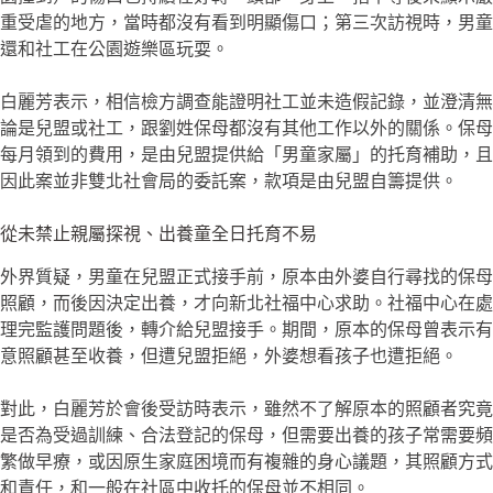
重受虐的地方，當時都沒有看到明顯傷口；第三次訪視時，男童
還和社工在公園遊樂區玩耍。
白麗芳表示，相信檢方調查能證明社工並未造假記錄，並澄清無
論是兒盟或社工，跟劉姓保母都沒有其他工作以外的關係。保母
每月領到的費用，是由兒盟提供給「男童家屬」的托育補助，且
因此案並非雙北社會局的委託案，款項是由兒盟自籌提供。
從未禁止親屬探視、出養童全日托育不易
外界質疑，男童在兒盟正式接手前，原本由外婆自行尋找的保母
照顧，而後因決定出養，才向新北社福中心求助。社福中心在處
理完監護問題後，轉介給兒盟接手。期間，原本的保母曾表示有
意照顧甚至收養，但遭兒盟拒絕，外婆想看孩子也遭拒絕。
對此，白麗芳於會後受訪時表示，雖然不了解原本的照顧者究竟
是否為受過訓練、合法登記的保母，但需要出養的孩子常需要頻
繁做早療，或因原生家庭困境而有複雜的身心議題，其照顧方式
和責任，和一般在社區中收托的保母並不相同。