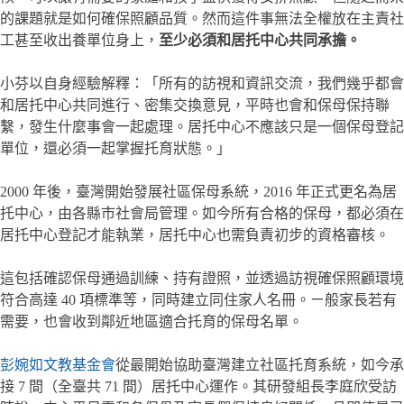
的課題就是如何確保照顧品質。然而這件事無法全權放在主責社
工甚至收出養單位身上，
至少必須和居托中心共同承擔。
小芬以自身經驗解釋：「所有的訪視和資訊交流，我們幾乎都會
和居托中心共同進行、密集交換意見，平時也會和保母保持聯
繫，發生什麼事會一起處理。居托中心不應該只是一個保母登記
單位，還必須一起掌握托育狀態。」
2000 年後，臺灣開始發展社區保母系統，2016 年正式更名為居
托中心，由各縣市社會局管理。如今所有合格的保母，都必須在
居托中心登記才能執業，居托中心也需負責初步的資格審核。
這包括確認保母通過訓練、持有證照，並透過訪視確保照顧環境
符合高達 40 項標準等，同時建立同住家人名冊。ㄧ般家長若有
需要，也會收到鄰近地區適合托育的保母名單。
彭婉如文教基金會
從最開始協助臺灣建立社區托育系統，如今承
接 7 間（全臺共 71 間）居托中心運作。其研發組長李庭欣受訪