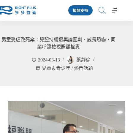
跳
捐款支持
至
主
要
內
容
男童受虐致死案：兒盟持續遭輿論圍剿、威脅恐嚇，同
業呼籲檢視照顧權責
2024-03-13
葉靜倫
兒童＆青少年
/
熱門話題