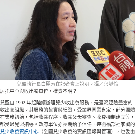
兒盟執行長白麗芳在記者會上說明。攝／葉靜倫
居托中心與收出養單位，權責不明？
兒盟自 1992 年起陸續辦理兒少收出養服務，是臺灣經驗豐富的
收出養組織。其服務的紮實與細緻，受業界同業肯定，部分團體
在業務初始，包括收養程序、收養父母審查、收費機制建立等，
都受過兒盟指導。政府單位亦長期給予信任，連衛福部社家署的
兒少收養資訊中心
（全國兒少收養的資訊匯報與管理），也委由