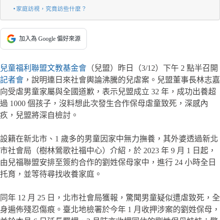
家庭訪視，究竟訪些什麼？
加入為 Google 偏好來源
兒童福利聯盟文教基金會
（兒盟）昨日（3/12）下午 2 點半召開
記者會
，說明連日來社會輿論沸騰的兒虐案。兒盟董事長林志嘉
向受虐男童家屬與全國道歉，表示兒盟成立 32 年，成功出養超
過 1000 個孩子，沒料想此次發生合作保母虐童致死，深感內
疚，兒盟將深自檢討。
設籍在新北市、1 歲多的男童因家中無力撫養，其外婆透過新北
市社會局（樹林鶯歌社福中心）介紹，於 2023 年 9 月 1 日起，
由兒福聯盟安排至簽約合作的劉姓保母家中，進行 24 小時全日
托育，並等待尋找收養家庭。
同年 12 月 25 日，北市社會局獲報，驚聞男童疑似遭虐致死，全
身遍佈殘忍傷痕。臺北地檢署於今年 1 月收押涉案的劉姓保母，