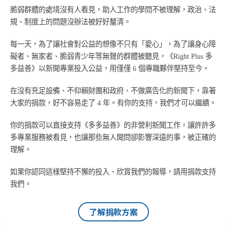
脆弱群體的處境沒有人看見，助人工作的學問不被理解，政治、法
規、制度上的問題沒辦法被好好釐清。
每一天，為了讓社會對公益的想像不只有「愛心」，為了讓身心障
礙者、無家者、脆弱青少年等無聲的群體被聽見，《Right Plus 多
多益善》以新聞專業投入公益，用僅僅 6 個專職夥伴堅持至今。
在沒有充足設備、不仰賴財團和政府、不做廣告化的新聞下，靠著
大家的捐款，好不容易走了 4 年。有你的支持，我們才可以繼續。
你的捐款可以直接支持《多多益善》的非營利新聞工作，讓許許多
多專業服務被看見，也讓那些無人聞問卻影響深遠的事，被正確的
理解。
如果你認同這樣堅持不懈的投入、欣賞我們的報導，請用捐款支持
我們。
了解捐款方案