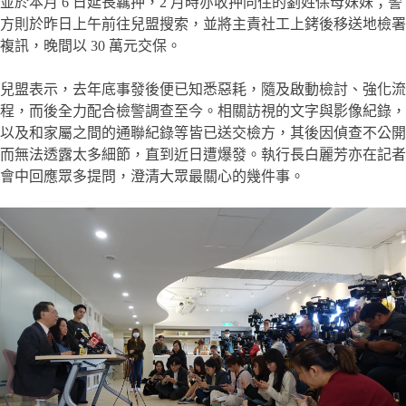
並於本月 6 日延長羈押，2 月時亦收押同住的劉姓保母妹妹；警
方則於昨日上午前往兒盟搜索，並將主責社工上銬後移送地檢署
複訊，晚間以 30 萬元交保。
兒盟表示，去年底事發後便已知悉惡耗，隨及啟動檢討、強化流
程，而後全力配合檢警調查至今。相關訪視的文字與影像紀錄，
以及和家屬之間的通聯紀錄等皆已送交檢方，其後因偵查不公開
而無法透露太多細節，直到近日遭爆發。執行長白麗芳亦在記者
會中回應眾多提問，澄清大眾最關心的幾件事。