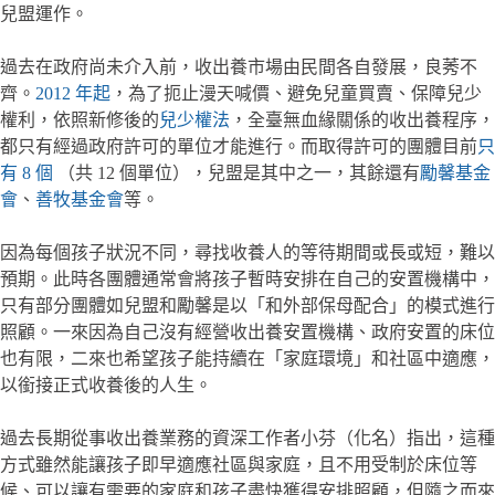
兒盟運作。
過去在政府尚未介入前，收出養市場由民間各自發展，良莠不
齊。
2012 年起
，為了扼止漫天喊價、避免兒童買賣、保障兒少
權利，依照新修後的
兒少權法
，全臺無血緣關係的收出養程序，
都只有經過政府許可的單位才能進行。而取得許可的團體目前
只
有 8 個
（共 12 個單位），兒盟是其中之一，其餘還有
勵馨基金
會
、
善牧基金會
等。
因為每個孩子狀況不同，尋找收養人的等待期間或長或短，難以
預期。此時各團體通常會將孩子暫時安排在自己的安置機構中，
只有部分團體如兒盟和勵馨是以「和外部保母配合」的模式進行
照顧。一來因為自己沒有經營收出養安置機構、政府安置的床位
也有限，二來也希望孩子能持續在「家庭環境」和社區中適應，
以銜接正式收養後的人生。
過去長期從事收出養業務的資深工作者小芬（化名）指出，這種
方式雖然能讓孩子即早適應社區與家庭，且不用受制於床位等
候、可以讓有需要的家庭和孩子盡快獲得安排照顧，但隨之而來