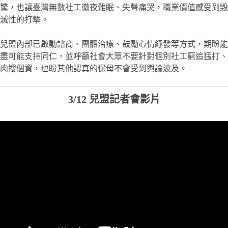
驚，也讓臺灣無數社工徹夜難眠、失聲痛哭，職業價值感受到毀
滅性的打擊。
兒盟內部已啟動諮商、團體治療、鼓勵心情紓發等方式，期盼能
盡可能支持同仁，並呼籲社會大眾不要針對個別社工窮追猛打、
肉搜個資，也盼其他認真的保母不會受到輿論波及。
3/12 兒盟記者會影片