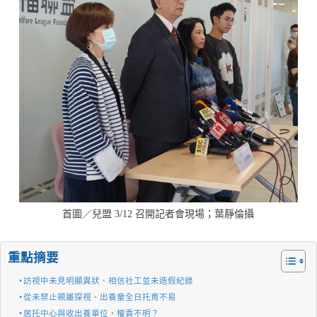
首圖／兒盟 3/12 召開記者會現場；葉靜倫攝
重點摘要
訪視中未見明顯異狀、相信社工並未造假紀錄
從未禁止親屬探視、出養童全日托育不易
居托中心與收出養單位，權責不明？