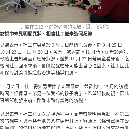
兒盟在 3/12 召開記者會的現場。攝／葉靜倫
訪視中未見明顯異狀、相信社工並未造假紀錄
兒盟表示，社工在男童於 9 月 1 日開始托育後，於 9 月 25 日、
10 月 23 日、11 月 20 日，各有一次家訪。11 月時，保母於通訊
軟體上告知男童有磨牙狀況，並於 11 月 23 日帶男童看牙醫，之
後向社工回報聲稱，醫師提醒磨牙可能出自心理因素，社工因此
和保母討論引進遊戲治療等輔導資源。
12 月 7 日，社工得知男童掉了 4 顆牙齒，並欲約定 12 月的訪視
時間。但保母表示另一位受托的孩子病了，希望延後訪視。因此
直到悲劇發生前，都尚未執行當月的訪視。
兒盟表示，社工在 3 次訪視過程中，並無察覺明顯異狀，在第二
次訪視中，男童甚至還會窩在保母身上，額頭上（保母聲稱在公
園撞到）的傷口也持續在好轉，頭部、身上、指甲等後來顯示嚴