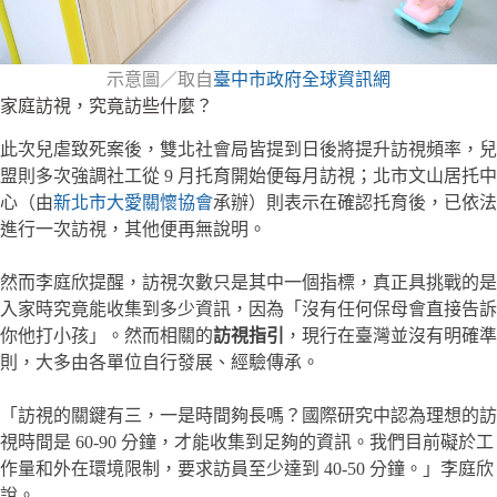
示意圖／取自
臺中市政府全球資訊網
家庭訪視，究竟訪些什麼？
此次兒虐致死案後，雙北社會局皆提到日後將提升訪視頻率，兒
盟則多次強調社工從 9 月托育開始便每月訪視；北市文山居托中
心（由
新北市大愛關懷協會
承辦）則表示在確認托育後，已依法
進行一次訪視，其他便再無說明。
然而李庭欣提醒，訪視次數只是其中一個指標，真正具挑戰的是
入家時究竟能收集到多少資訊，因為「沒有任何保母會直接告訴
你他打小孩」。然而相關的
訪視指引
，現行在臺灣並沒有明確準
則，大多由各單位自行發展、經驗傳承。
「訪視的關鍵有三，一是時間夠長嗎？國際研究中認為理想的訪
視時間是 60-90 分鐘，才能收集到足夠的資訊。我們目前礙於工
作量和外在環境限制，要求訪員至少達到 40-50 分鐘。」李庭欣
說。