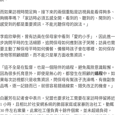
而如果訪視時間足夠，接下來的兩個重點是訪視員能看得夠多、
夠精準嗎？「家訪時必須五感全開，看到的、聽到的、聞到的、
感受到的都是重要資訊，不能光聽保母的說法。」
李庭欣舉例，曾有訪員在保母家中看到「愛的小手」，因此進一
步詢問平時的生活細節，追問保母如何應對孩子哭鬧；訪員也需
要主動了解保母平時如何備餐、備餐時孩子會在哪裡、如何保存
食物等照顧細節，而不能只是單方面收集資訊。
「這不全是在監督，也是一個陪伴的過程，避免風險意識鬆懈。
因為很多托育意外，即使是無心的，都發生在照顧的
過程
中。如
果每次訪視都只是收集資訊，問保母有幫孩子洗澡嗎、有做副食
品嗎，逐一記錄而已，就很容易錯過線索、錯失改正的機會。」
白麗芳在記者會中表示，兒盟也要求社工需要在家訪時停留將近
1 小時，且相比於社安網系統的脆弱家庭或家暴防治社工，動輒
30 件左右案量，此案社工僅負責十餘件個案，並未超過負荷，