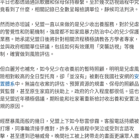
平日也都透過通訊軟體和保母保持聯繫。至於幾次訪視過程中究
竟看到了什麼，相關記錄已全數呈報檢調單位，靜候司法判決。
然而她亦坦誠，兒盟一直以來做的是兒少收出養服務，對於兒虐
的警覺性和防範機制，強度都不如家庭暴力防治中心的兒少保護
業務。她承諾兒盟日後將針對相關流程積極請教各方學者專家，
並與政府相關單位研議，包括如何有效運用「突襲訪視」等機
制，確實做到風險評估。
但白麗芳也補充，如今兒少在收養前的暫時照顧，明明是兒虐風
險相對較高的全日型托育，卻「並沒有」被劃在我國社安網的
安
置體系
中。無論在收案的評估、預算資源的規畫、保母的照顧品
質監督，甚至原生家庭的扶助上，政府的介入程度都很低。這也
是兒盟近年積極倡議，期盼能和社家署重新檢討收出養和安置法
規的原因。
經歷暴風雨般的幾日，兒盟上下如今愁雲慘霧。客服電話持續被
打爆，同事輪流接手應對，許多人在過程中哭泣或受到言語攻
擊，甚至遭到恐嚇威脅。晚間社工被上銬帶走的畫面更讓眾人震