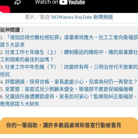
影片／取自
NOWnews YouTube 新聞頻道
延伸閱讀：
1.
「增加訪視也難杜絕犯罪」虐童案效應大，社工工會向衛福部
提５大訴求
2.
社會工作七年級生（上）：體制壓迫的賭局中，賭的是基層社
工和個案的最佳利益嗎？
3.
社會工作中年危機（下）：改變終有時，三明治世代不放棄的
抵抗
4.
評鑑通過、保母合格、家長處處小心，兒虐為何仍一再發生？
5.
安置盟：家庭式兒少照顧未健全，衛福部不應倉促縮編機構
6.
兒童送托後遭體罰虐待，家長如何安心？監察院糾正衛福部、
教育部提５大缺失
你的一筆捐款，讓許多脆弱處境和善意行動被看見