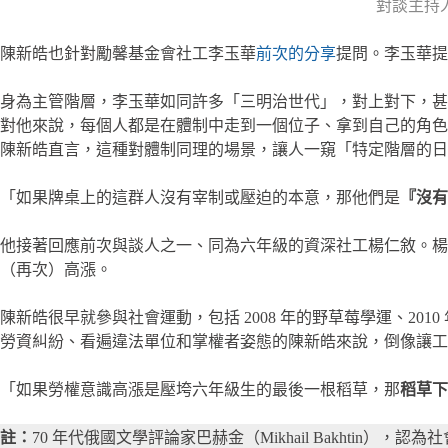
對談主持
陳新皓也針對勵馨基金會社工李玉華
前次的分享
提問。李玉華提
身為主管階層，李玉華如同許多「三明治世代」，對上對下，甚
對他來說，每個人都是在體制中走到一個位子、拿到自己的角色
陳新皓直言，這種對體制同理的場景，讓人一窺「特定階層的日
「如果牌桌上的這群人沒有宰制或壓迫的本意，那他們是
『沒有
他接著回應前次與談人之一、同為六年級的資深社工楊仁敘。楊
（再次）高漲。
陳新皓很早就參與社會運動，包括 2008 年的野草莓學運、2
勞資糾紛、看遍違法單位和掌權者姿態的陳新皓來說，倒像讓工
「如果勞權意識高漲是壓垮六年級生的最後一根稻草，那
稻草下
註：
70 年代俄國文學評論家巴赫金（Mikhail Bakhti