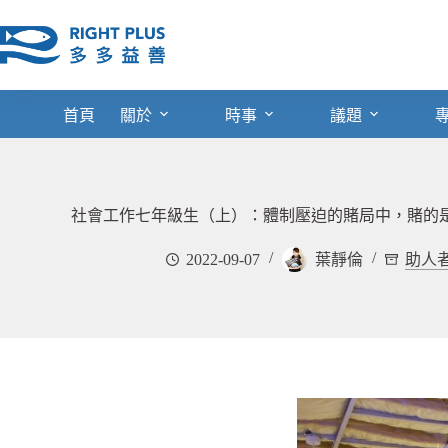
跳
至
主
要
內
首頁
關於
時事
議題
容
社會工作七年級生（上）：體制壓迫的賭局中，賭的
2022-09-07
葉靜倫
助人