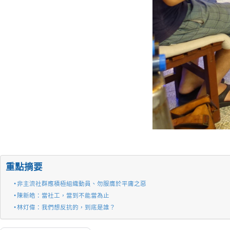
重點摘要
非主流社群應積極組織動員、勿服膺於平庸之惡
陳新皓：當社工，當到不能當為止
林灯偉：我們想反抗的，到底是誰？