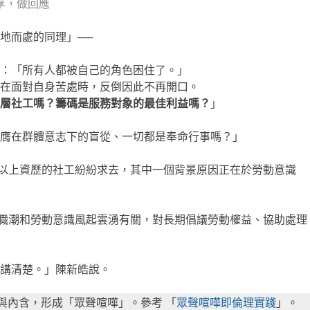
享，做回應
地而處的同理」──
：「所有人都被自己的角色困住了。」
在面對自身苦處時，反倒因此不再開口。
層社工嗎？籌碼是服務對象的最佳利益嗎？
」
膺在群體意志下的盲從、一切都是奉命行事嗎？」
5 年以上資歷的社工紛紛求去，其中一個背景原因正在於勞動意識
走離職潮和勞動意識風起雲湧有關，對長期倡議勞動權益、協助處理
講清楚。」陳新皓說。
方式與內含，形成「眾聲喧嘩」。參考 「
眾聲喧嘩即倫理實踐
」。