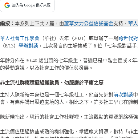
加入為 Google 偏好來源
編按：
本系列上下共 2 篇，由
蘆葦女力公益信託基金
支持、
華人
華人社會工作學會
（華社）去年（2021）底舉辦了一場
跨世代對
（8/13）
舉辦對談
，此次發言的主場換成了 6 位「七年級對話
年齡分佈在 30-40 歲出頭的七年級生，普遍已是中階主管或
的勞動意識，以及社會工作的價值與發展。
非主流社群應積極組織動員、勿服膺於平庸之惡
主持人陳新皓本身也是一個七年級社工，他首先針對
前次對談
中
會、有條件講出壓迫處境的人。相比之下，許多社工早已在體制
陳新皓指出，現行的社會工作社群裡，主流觀點的資源網絡極強
主流價值透過這些成熟的機制強化、掌握龐大資源，抱持「非主