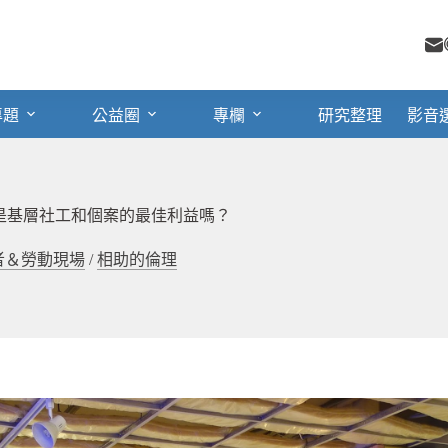
專題
公益圈
專欄
研究整理
影音
是基層社工和個案的最佳利益嗎？
者＆勞動現場
/
相助的倫理