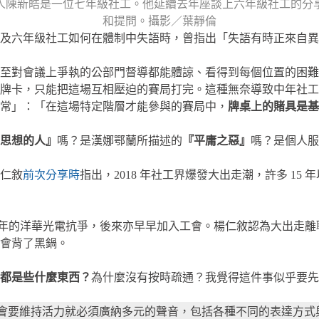
人陳新皓是一位七年級社工。他延續去年座談上六年級社工的分
和提問。攝影／葉靜倫
及六年級社工如何在體制中失語時，曾指出「失語有時正來自異
至對會議上爭執的公部門督導都能體諒、看得到每個位置的困難
牌卡，只能把這場互相壓迫的賽局打完。這種無奈導致中年社工
常」：「在這場特定階層才能參與的賽局中，
牌桌上的賭具是基
思想的人』
嗎？是漢娜鄂蘭所描述的
『平庸之惡』
嗎？是個人服
仁敘
前次分享時
指出，2018 年社工界爆發大出走潮，許多 1
010 年的洋華光電抗爭，後來亦早早加入工會。楊仁敘認為大出
會背了黑鍋。
都是些什麼東西？
為什麼沒有按時疏通？我覺得這件事似乎要先
n），認為社會要維持活力就必須廣納多元的聲音，包括各種不同的表達