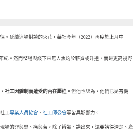
徑。延續這場對談的火花，華社今年（2022）再度於上月中
來的年紀。然而整場與談下來無人焦灼於薪資或升遷，而是更高視野
，
社工因體制而遭受的內在壓迫。
但他也認為，他們已是有機
社工
專業人員協會
、
社工師公會
等皆具影響力。
現場的罪與惡、痛與苦，除了辨識、講出來，還要講得清楚、產