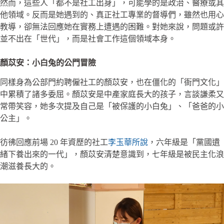
然而，這些人「都不是社工出身」，可能學的是政治、醫療或其
他領域。反而是她遇到的、真正社工專業的督導們，雖然也用心
教導，卻無法回應她在實務上遭遇的困難。對她來說，問題或許
並不出在「世代」，而是社會工作這個領域本身。
顏苡安：小白兔的公門冒險
同樣身為公部門約聘僱社工的顏苡安，也在僵化的「衙門文化」
中累積了諸多委屈。顏苡安是中產家庭長大的孩子，言談謙柔又
常帶笑容，她多次提及自己是「被保護的小白兔」、「爸爸的小
公主」。
彷彿回應前場 20 年資歷的社工
李玉華所說
，六年級是「黨國遺
緒下養出來的一代」，顏苡安清楚意識到，七年級是被民主化浪
潮滋養長大的。