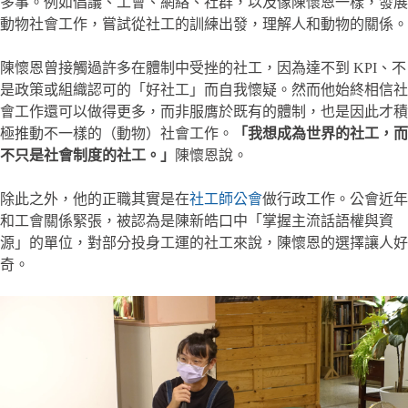
多事。例如倡議、工會、網絡、社群，以及像陳懷恩一樣，發展
動物社會工作，嘗試從社工的訓練出發，理解人和動物的關係。
陳懷恩曾接觸過許多在體制中受挫的社工，因為達不到 KPI、不
是政策或組織認可的「好社工」而自我懷疑。然而他始終相信社
會工作還可以做得更多，而非服膺於既有的體制，也是因此才積
極推動不一樣的（動物）社會工作。
「我想成為世界的社工，而
不只是社會制度的社工。」
陳懷恩說。
除此之外，他的正職其實是在
社工師公會
做行政工作。公會近年
和工會關係緊張，被認為是陳新皓口中「掌握主流話語權與資
源」的單位，對部分投身工運的社工來說，陳懷恩的選擇讓人好
奇。