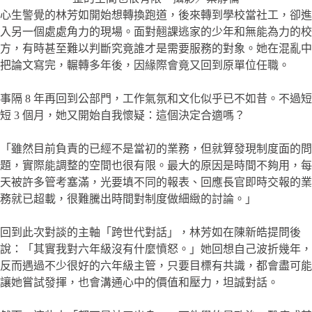
心生警覺的林芳如開始想轉換跑道，後來轉到學校當社工，卻進
入另一個處處角力的現場。面對翹課逃家的少年和無能為力的校
方，有時甚至難以判斷究竟誰才是需要服務的對象。她在混亂中
把論文寫完，輾轉多年後，因緣際會竟又回到原單位任職。
事隔 8 年再回到公部門，工作氣氛和文化似乎已不如昔。不過短
短 3 個月，她又開始自我懷疑：這個決定合適嗎？
「雖然目前負責的已經不是當初的業務，但就算發現制度面的問
題，實際能調整的空間也很有限。最大的原因是時間不夠用，每
天被許多管考塞滿，光要填不同的報表、回應長官即時交報的業
務就已超載，很難騰出時間對制度做細緻的討論。」
回到此次對談的主軸「跨世代對話」，林芳如在陳新皓提問後
說：「其實我對六年級沒有什麼憤怒。」她回想自己波折幾年，
反而遇過不少很好的六年級主管，只要目標有共識，都會盡可能
讓她嘗試發揮，也會溝通心中的價值和壓力，坦誠對話。