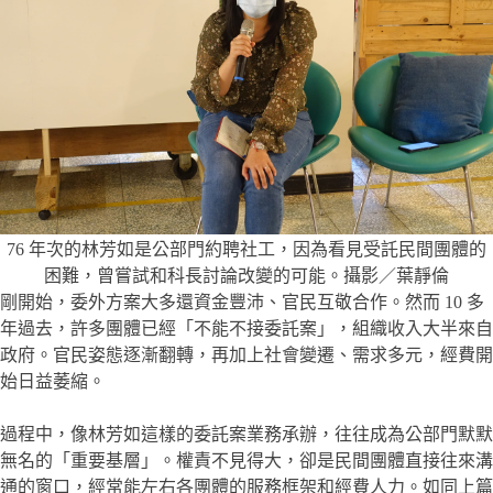
76 年次的林芳如是公部門約聘社工，因為看見受託民間團體的
困難，曾嘗試和科長討論改變的可能。攝影／葉靜倫
剛開始，委外方案大多還資金豐沛、官民互敬合作。然而 10 多
年過去，許多團體已經「不能不接委託案」，組織收入大半來自
政府。官民姿態逐漸翻轉，再加上社會變遷、需求多元，經費開
始日益萎縮。
過程中，像林芳如這樣的委託案業務承辦，往往成為公部門默默
無名的「重要基層」。權責不見得大，卻是民間團體直接往來溝
通的窗口，經常能左右各團體的服務框架和經費人力。如同上篇