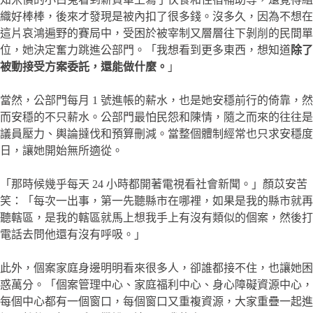
織好棒棒，後來才發現是被內扣了很多錢。沒多久，因為不想在
這片哀鴻遍野的賽局中，受困於被宰制又層層往下剝削的民間單
位，她決定奮力跳進公部門。「我想看到更多東西，想知道
除了
被動接受方案委託，還能做什麼。
」
當然，公部門每月 1 號進帳的薪水，也是她安穩前行的倚靠，然
而安穩的不只薪水。公部門最怕民怨和陳情，隨之而來的往往是
議員壓力、輿論撻伐和預算刪減。當整個體制經常也只求安穩度
日，讓她開始無所適從。
「那時候幾乎每天 24 小時都開著電視看社會新聞。」顏苡安苦
笑：「每次一出事，第一先聽縣市在哪裡，如果是我的縣市就再
聽轄區，是我的轄區就馬上想我手上有沒有類似的個案，然後打
電話去問他還有沒有呼吸。」
此外，個案家庭身邊明明看來很多人，卻誰都接不住，也讓她困
惑萬分。「個案管理中心、家庭福利中心、身心障礙資源中心，
每個中心都有一個窗口，每個窗口又重複資源，大家重疊一起進