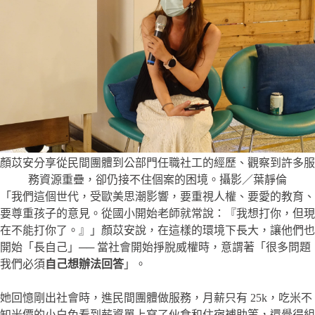
顏苡安分享從民間團體到公部門任職社工的經歷、觀察到許多服
務資源重疊，卻仍接不住個案的困境。攝影／葉靜倫
「我們這個世代，受歐美思潮影響，要重視人權、要愛的教育、
要尊重孩子的意見。從國小開始老師就常說：『我想打你，但現
在不能打你了。』」顏苡安說，在這樣的環境下長大，讓他們也
開始「長自己」── 當社會開始掙脫威權時，意謂著「很多問題
我們必須
自己想辦法回答
」。
她回憶剛出社會時，進民間團體做服務，月薪只有 25k，吃米不
知米價的小白兔看到薪資單上寫了伙食和住宿補助等，還覺得組