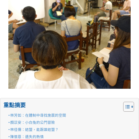
重點摘要
林芳如：在體制中尋找施展的空間
顏苡安：小白兔的公門冒險
林佳儒：結盟，能跟誰結盟？
陳懷恩：遺失的熱情