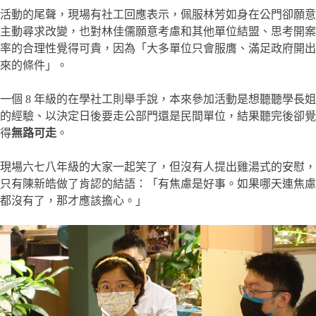
活動的尾聲，現場有社工回應表示，佩服林芳如身在公門卻願意
主動尋求改變，也對林佳儒願意考慮和其他單位結盟、思考開案
率的合理性覺得可貴，因為「大多單位只會服膺、滿足政府開出
來的條件」。
一個 8 年級的在學社工則舉手說，本來參加活動是想聽聽學長姐
的經驗、以決定日後要走公部門還是民間單位，結果聽完後卻覺
得
無路可走
。
現場六七八年級的大家一起笑了，但沒有人提出雞湯式的安慰，
只有陳新皓做了肯認的結語：「有焦慮是好事。如果哪天連焦慮
都沒有了，那才應該擔心。」