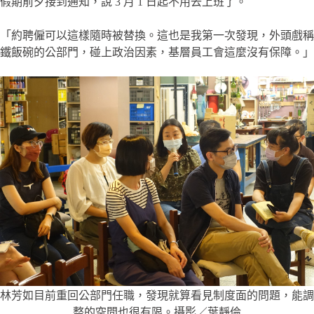
假期前夕接到通知，說 3 月 1 日起不用去上班了。
「約聘僱可以這樣隨時被替換。這也是我第一次發現，外頭戲稱
鐵飯碗的公部門，碰上政治因素，基層員工會這麼沒有保障。」
林芳如目前重回公部門任職，發現就算看見制度面的問題，能調
整的空間也很有限。攝影／葉靜倫