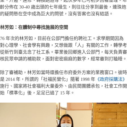
業、升遷、進修、轉換跑道等，起伏多年已可初步回看整理。年
齡分佈在 30-40 歲出頭的七年級生，則往往分享到最後，連珠炮
的疑問懸在空中成為巨大的問號，沒有答案也沒有結語。
林芳如：在體制中尋找施展的空間
76 年次的林芳如，目前在公部門擔任約聘社工。求學期間因為
對心理學、社會學有興趣，又想做跟「人」有關的工作，轉學考
從新竹到臺北念了社工系。畢業後回鄉進入公部門，每天負責審
核民眾申請的補助款，面對密密麻麻的數字，經常審到打瞌睡。
除了審補助，林芳如當時還擔任市府委外方案的業務窗口。彼時
是 2014 年，所謂的「社福民營化」隨著 1998 年
《政府採購法》
施行、國家將社會福利大量委外、由民間團體承包，社會工作開
始「標準化」後，足足已過了 15 年。