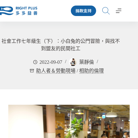
跳
捐款支持
至
主
要
內
容
社會工作七年級生（下）：小白兔的公門冒險，與找不
到盟友的民間社工
2022-09-07
葉靜倫
助人者＆勞動現場
/
相助的倫理