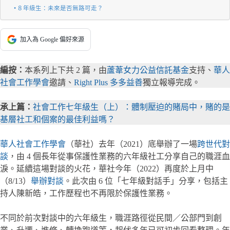
８年級生：未來是否無路可走？
加入為 Google 偏好來源
編按：
本系列上下共 2 篇，由
蘆葦女力公益信託基金
支持、
華人
社會工作學會
邀請、
Right Plus 多多益善
獨立報導完成。
承上篇：
社會工作七年級生（上）：體制壓迫的賭局中，賭的是
基層社工和個案的最佳利益嗎？
華人社會工作學會
（華社）去年（2021）底舉辦了一場
跨世代對
談
，由 4 個長年從事保護性業務的六年級社工分享自己的職涯血
淚。延續這場對談的火花，華社今年（2022）再度於上月中
（8/13）
舉辦對談
。此次由 6 位「七年級對話手」分享，包括主
持人陳新皓，工作歷程也不再限於保護性業務。
不同於前次對談中的六年級生，職涯路徑從民間／公部門到創