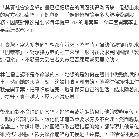
「其實社會安全網計畫已經把現在的問題談得滿清楚，但想出來
的解方都很奇怪。」她舉例：「像他們想讓更多人能接受到服
務，因應對策卻是要求每年提高 5% 的開案率，今年度開案率更
要高達 50%。」
在臺灣，當大多負向指標都在訴求下降率時，婦幼保護卻在追求
「開案率」，對承接方案的社工來說，形同在要求民間團體「製
造個案」，不顧暴力受害者究竟是否願意或需要協助。
林佳儒自認不是革命派的人，她想的是如何在體制中做點能做的
事。然而她的天真一點一滴被打敗。剛開始，她覺得保護性工作
就是開了案、把事情處理完，還能保有自己的生活，結果隨著能
力提升，責任越大，壓力不減反增；
後來面對不合理的開案率，她想著或許能結盟其他的委辦單位，
一起向公部門反映，讓他們知道政策要求有多不合理。然而聯繫
會議上，準備串聯其他團體爭取合理指標的她，卻發現其他單位
雖然也很困擾，卻竟然都能神奇的接近「達標」，並準備往更高