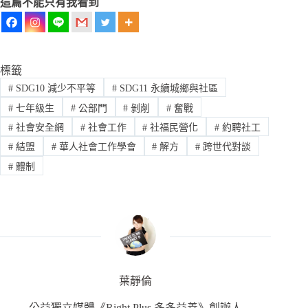
這篇不能只有我看到
標籤
#
SDG10 減少不平等
#
SDG11 永續城鄉與社區
#
七年級生
#
公部門
#
剝削
#
奮戰
#
社會安全網
#
社會工作
#
社福民營化
#
約聘社工
#
結盟
#
華人社會工作學會
#
解方
#
跨世代對談
#
體制
葉靜倫
公益獨立媒體《Right Plus 多多益善》創辦人