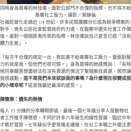
同時身為督導的林佳儒，面對公部門不合理的指標，也不得不給
基層社工壓力。攝影／葉靜倫
社福民營化走過近 1/4 世紀，許多民間團體分化成為競爭標案的
對手、喪失公民社會監督政府的力道、在服務中遺失社會工作價
值。面對一個個匪夷所思的指標，林佳儒說自己甚至已經「沒有
體力生氣」。
「每次不合理的規定一出，我如果不給基層社工壓力，要面對壓
力的就是我，但他們也很可憐。」身為督導的她感慨說：「有時
候同事願意想盡辦法在沒有資源的情況下幫個案找資源，居然讓
我很感動。
這不是我們本來就該做的事嗎？為什麼現在卻變成我
的小確幸呢？
這是我最近最深的感受。」
陳懷恩：遺失的熱情
每人 15 分鐘的分享轉眼即過，最後一個七年級分享人是動物社
會工作推手陳懷恩。不同於許多六年級生的線性發展、臨近中年
才敢於冒險，七年級似乎更常邊走邊做，在社工本職之外關注更