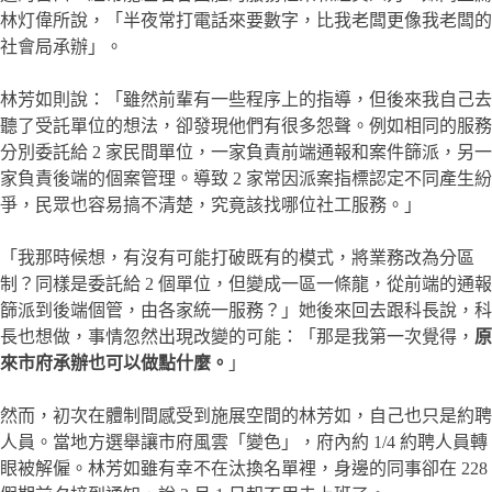
林灯偉所說，「半夜常打電話來要數字，比我老闆更像我老闆的
社會局承辦」。
林芳如則說：「雖然前輩有一些程序上的指導，但後來我自己去
聽了受託單位的想法，卻發現他們有很多怨聲。例如相同的服務
分別委託給 2 家民間單位，一家負責前端通報和案件篩派，另一
家負責後端的個案管理。導致 2 家常因派案指標認定不同產生紛
爭，民眾也容易搞不清楚，究竟該找哪位社工服務。」
「我那時候想，有沒有可能打破既有的模式，將業務改為分區
制？同樣是委託給 2 個單位，但變成一區一條龍，從前端的通報
篩派到後端個管，由各家統一服務？」她後來回去跟科長說，科
長也想做，事情忽然出現改變的可能：「那是我第一次覺得，
原
來市府承辦也可以做點什麼。
」
然而，初次在體制間感受到施展空間的林芳如，自己也只是約聘
人員。當地方選舉讓市府風雲「變色」，府內約 1/4 約聘人員轉
眼被解僱。林芳如雖有幸不在汰換名單裡，身邊的同事卻在 228