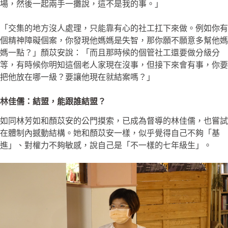
場，然後一起兩手一攤說，這不是我的事。」
「交集的地方沒人處理，只能靠有心的社工扛下來做。例如你有
個精神障礙個案，你發現他媽媽是失智，那你願不願意多幫他媽
媽一點？」顏苡安說：「而且那時候的個管社工還要做分級分
等，有時候你明知這個老人家現在沒事，但接下來會有事，你要
把他放在哪一級？要讓他現在就結案嗎？」
林佳儒：結盟，能跟誰結盟？
如同林芳如和顏苡安的公門摸索，已成為督導的林佳儒，也嘗試
在體制內撼動結構。她和顏苡安一樣，似乎覺得自己不夠「基
進」、對權力不夠敏感，說自己是「不一樣的七年級生」。