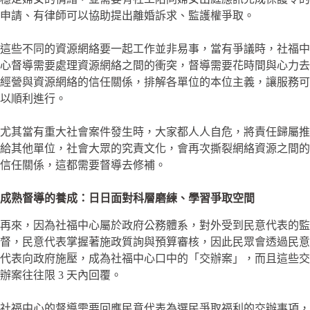
申請、有律師可以協助提出離婚訴求、監護權爭取。
這些不同的資源網絡要一起工作並非易事，當有爭議時，社福中
心督導需要處理資源網絡之間的衝突，督導需要花時間與心力去
經營與資源網絡的信任關係，排解各單位的本位主義，讓服務可
以順利進行。
尤其當有重大社會案件發生時，大家都人人自危，將責任歸屬推
給其他單位，社會大眾的究責文化，會再次撕裂網絡資源之間的
信任關係，這都需要督導去修補。
成熟督導的養成：日日面對科層磨練、學習爭取空間
再來，因為社福中心屬於政府公務體系，對外受到民意代表的監
督，民意代表掌握著施政質詢與預算審核，因此民眾會透過民意
代表向政府施壓，成為社福中心口中的「交辦案」，而且這些交
辦案往往限 3 天內回覆。
社福中心的督導需要回應民意代表為選民爭取福利的交辦事項，