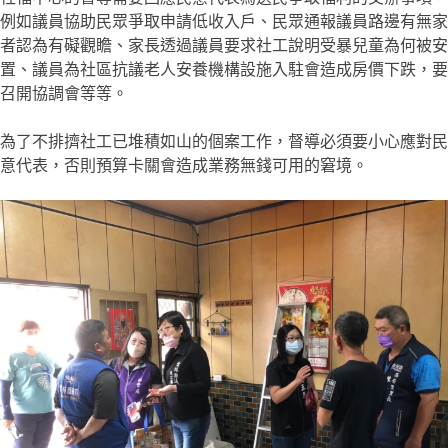
例如議員協助民眾爭取申請低收入戶、民眾通報議員路邊有無家
者認為有礙觀瞻、家長透過議員要求社工說明受暴兒童為何被安
置、議員為社區抗議老人安養機構設施入駐會造成房價下跌，要
召開協調會等等。
為了不排擠社工已堆積如山的個案工作，督導必須要小心應對民
意代表，否則預算卡關會造成業務無錢可用的窘境。