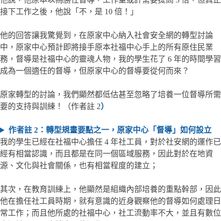
接下工作之後，他說「不，是 10 倍！」
他的回答讓我驚覺到，在原家中心納入社會安全網的轉型討論
中，原家中心預計即將接手原本社福中心手上的所有原住民業
務，督導是社福中心的靈魂人物，我的學生花了 6 年的時間學習
成為一個適任的督導，但原家中心的督導要從何而來？
原家轉型的討論，我們顯然都低估甚至忽略了培養一位督導所需
要的支持與訓練！（作者註 2
）
作者註 2：
轉型
規畫要點之一，原家中心「督導」如何設立
我的學生已經在社福中心擔任 4 年社工員，對於社安網的運作已
經有相當認識，而且都是在同一個區域服務，因此對於在地資
源、文化與社會關係，也有相當程度的建立；
其次，在教育訓練上，他顯然是組織內部培養的重點幹部，因此
他在擔任社工員時期，就有意識的近身觀察他的督導如何處理日
常工作；而且他所處的社福中心，社工流動率不大，並且有數位