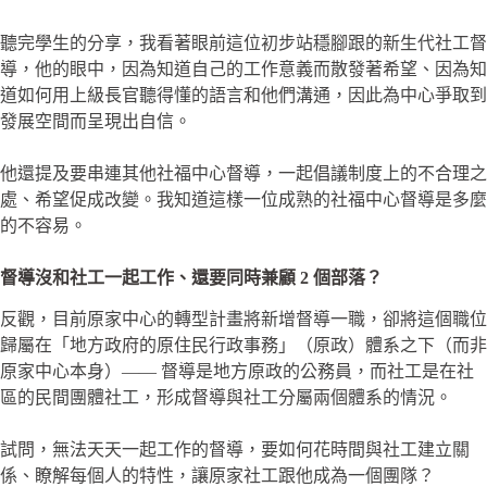
聽完學生的分享，我看著眼前這位初步站穩腳跟的新生代社工督
導，他的眼中，因為知道自己的工作意義而散發著希望、因為知
道如何用上級長官聽得懂的語言和他們溝通，因此為中心爭取到
發展空間而呈現出自信。
他還提及要串連其他社福中心督導，一起倡議制度上的不合理之
處、希望促成改變。我知道這樣一位成熟的社福中心督導是多麼
的不容易。
督導沒和社工一起工作、還要同時兼顧 2 個部落？
反觀，目前原家中心的轉型計畫將新增督導一職，卻將這個職位
歸屬在「地方政府的原住民行政事務」（原政）體系之下（而非
原家中心本身）—— 督導是地方原政的公務員，而社工是在社
區的民間團體社工，形成督導與社工分屬兩個體系的情況。
試問，無法天天一起工作的督導，要如何花時間與社工建立關
係、瞭解每個人的特性，讓原家社工跟他成為一個團隊？