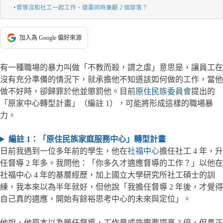
督導沒和社工一起工作、還要同時兼顧 2 個部落？
加入為 Google 偏好來源
有一種職場的暴力叫做「不教而殺，謂之虐」意思是，讓員工在
沒有充分準備的情況下，就承擔他不知道該如何做的工作，當他
做不好時，卻歸罪於他並懲罰他。目前
原住民族委員會
提出的
「原家中心轉型計畫」（編註 1），可能將形成這樣的職場暴
力。
編註 1：「原住民族家庭服務中心」轉型計畫
日前我遇到一位多年前的學生，他在
社福中心
擔任社工 4 年，升
任督導 2 年多。我問他：「你多久才適應督導的工作？」以他在
社福中心 4 年的基層經歷，加上國立大學研究所社工碩士的訓
練，我本來以為半年就好，但他說「我擔任督導 2 年後，才覺得
自己真的適應，開始有餘裕思考中心的未來與定位」。
他說，他原本以為勝任督導，工作量或許需要提高 3 倍，但真正