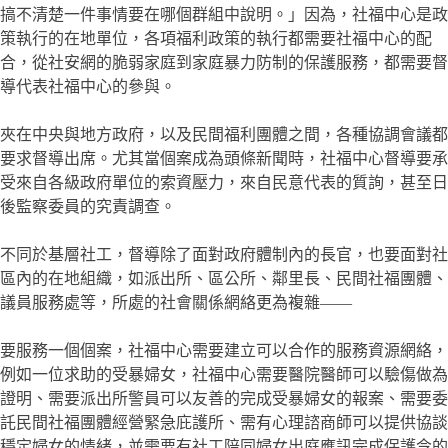
搞不清楚一件事情要在哪個群組中說明。」因為，社福中心是政
策執行的在地單位，各項福利政策的執行都需要社福中心的配
合，從社安網的脆弱家庭到家庭暴力防制的保護服務，都需要督
導代表社福中心的參與。
夾在中央與地方政府，以及民間福利團體之間，各種協調會議都
要求督導出席。尤其當個案成為頭條新聞時，社福中心督導要承
受來自各級政府單位的索資壓力，來自民意代表的質詢，甚至日
後監察委員的究責調查。
不同於基層社工，督導除了面對政府體制內的長官，也要面對社
區內的在地組織，如派出所、區公所、鄰里長、民間社福團體、
議員服務處等，所處的社會關係網絡更為複雜——
要服務一個個案，社福中心需要建立可以合作的服務資源網絡，
例如一位求助的受暴婦女，社福中心需要醫院醫師可以驗傷做為
證明、需要派出所警員可以友善的完成受暴婦女的報案、需要委
託民間社福團體經營緊急庇護所、需有心理諮商師可以提供協談
穩定婦女的情緒，並需要有社工陪同婦女出庭應訊完成保護令的