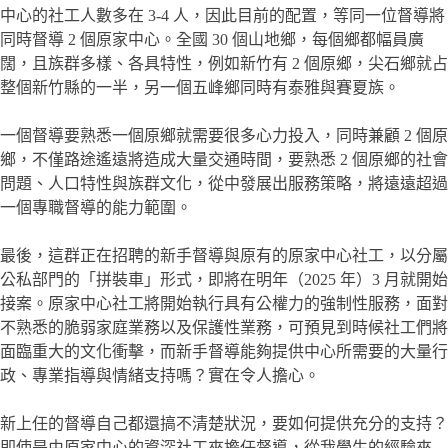
中心的社工人數多在 3-4 人，因此目前的配置，等同一位督導將
同時督導 2 個原家中心。全國 30 個山地鄉，每個鄉都幅員廣
闊，且族群多樣、各具特性，例如新竹有 2 個原鄉，尖石鄉就占
整個新竹縣的一半，另一個五峰鄉同時有泰雅與賽夏族。
一個督導要熟悉一個原鄉就需要很多心力投入，同時兼顧 2 個原
鄉，不僅路途遙遠將造成大量交通時間，要熟悉 2 個原鄉的社會
問題、人口特性與族群文化，從中發展出服務策略，將遠遠超過
一個專職督導的能力範圍。
最後，這群正在招聘的新手督導與原有的原家中心社工，以分屬
公私部門的「拼裝車」形式，即將在明年（2025 年）3 月就開始
接案。原家中心社工將開始執行具有公權力的強制性服務，面對
不熟悉的脆弱家庭業務以及保護性業務，可預見到時候社工們將
面臨重大的文化衝擊，而新手督導能夠提供中心所需要的大量行
政、專業指導與情緒支持嗎？實在令人擔心。
新上任的督導自己都還搞不清楚狀況，要如何提供充分的支持？
即使是由原家中心的資深社工來擔任督導，從我學生的經驗來