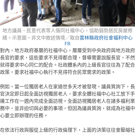
地方議員、民意代表等人偕同社福中心，協助弱勢居民房屋修
繕。示意圖，非文中敘述情境／取自
雲林縣政府社會福利中心
FB
對內，地方政府基層的社福中心，層層受到中央政府與地方政府
長官的要求，這些要求不見得都合理，督導需要說服長官，不然
就得要求中心同仁的配合。社政體系內的上級長官往往為了配合
政策，要求社福中心執行不見得符合民眾需求的政策。
例如，當一位獨居老人在家過世多天才被發現，議員質詢下，長
官決定即日起全面訪視獨居老人，要求全體社福中心社工放下手
邊工作在一週內完成全面訪視。全面訪視獨居老人在諸多福利業
務中，並非迫切與必要的事項，但因為議員質詢，就成為社福中
心要立即辦理的任務。
在依法行政與服從上級的行政倫理下，上面的決策往往會壓縮社