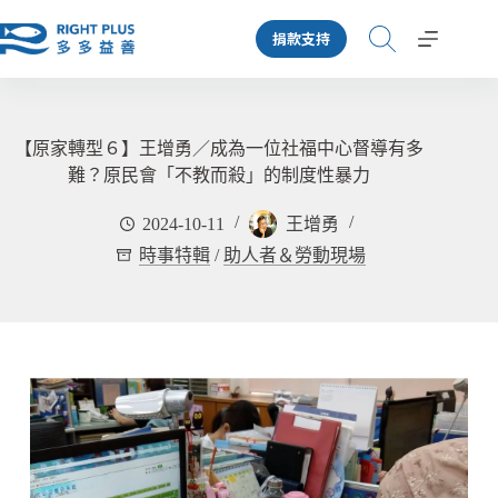
跳
捐款支持
至
主
要
內
容
【原家轉型６】王增勇／成為一位社福中心督導有多
難？原民會「不教而殺」的制度性暴力
2024-10-11
王增勇
時事特輯
/
助人者＆勞動現場