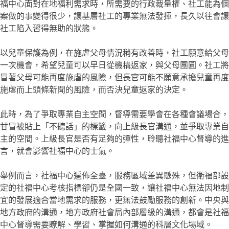
福中心面對在地福利需求時，所需要的行政裁量權、社工能為個
案做的事變得很少，讓基層社工的專業無法發揮，長久以往會讓
社工陷入習得無助的狀態。
以兒童保護為例，在施虐父母情況稍有改善時，社工願意給父母
一次機會，希望兒童可以早日從機構返家，與父母團圓。社工將
冒著父母可能再度施虐的風險，但長官可能不願意承擔兒童再度
施虐而上頭條新聞的風險，而否決兒童返家的決定。
此時，為了爭取專業自主空間，督導需要學會在各種會議場合，
甘冒被貼上「不聽話」的標籤，向上級長官溝通，並爭取專業自
主的空間。上級長官是否有足夠的彈性，聆聽社福中心督導的進
言，就會影響社福中心的士氣。
舉例而言，社福中心遍佈全臺，服務區域差異懸殊，但衛福部設
定的社福中心考核指標卻仍是全國一致，讓社福中心無法因地制
宜的發展適合當地需求的服務，更無法鼓勵服務的創新。中央與
地方政府的溝通，地方政府社會局內部層級的溝通，都會是社福
中心督導需要瞭解、學習、掌握如何溝通的科層文化場域。