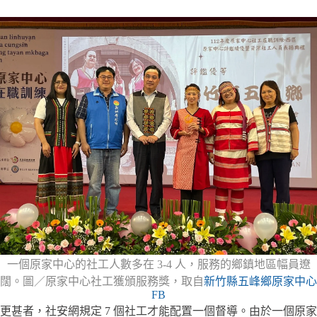
一個原家中心的社工人數多在 3-4 人，服務的鄉鎮地區幅員遼
闊。圖／原家中心社工獲頒服務獎，取自
新竹縣五峰鄉原家中心
FB
更甚者，社安網規定 7 個社工才能配置一個督導。由於一個原家