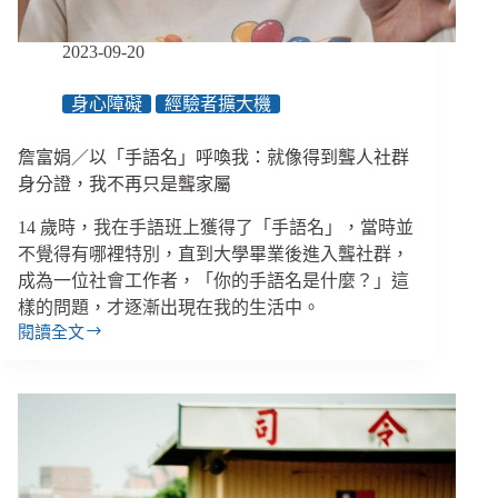
露
天
2023-09-20
洗
澡、
身心障礙
經驗者擴大機
餵
牛
詹富娟／以「手語名」呼喚我：就像得到聾人社群
吃
草
身分證，我不再只是聾家屬
14 歲時，我在手語班上獲得了「手語名」，當時並
不覺得有哪裡特別，直到大學畢業後進入聾社群，
成為一位社會工作者，「你的手語名是什麼？」這
樣的問題，才逐漸出現在我的生活中。
閱讀全文
詹
富
娟
／
以
「手
語