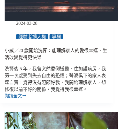
早
點
惡
化
2024-03-28
到
洗
經驗者擴大機
專欄
腎
反
而
小威／20 歲開始洗腎：能理解家人的愛很幸運、生
輕
活改變覺得更快樂
鬆？
洗腎後 5 年，我曾突然昏倒送醫、住加護病房，我
第一次感受到失去自由的恐懼；聲淚俱下的家人表
達自責，覺得沒有照顧好我，我開始理解家人，想
修復以前不好的關係，我覺得我很幸運。
閱讀全文
小
威
／
20
歲
開