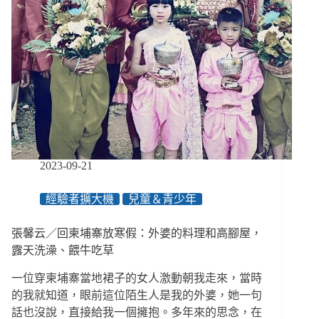
見
證
白
色
恐
怖、
與
聾
伴
侶
經
2023-09-21
歷
人
經驗者擴大機
兒童＆青少年
生
起
落
張馨云／回柬埔寨放寒假：外婆的料理和高腳屋，
露天洗澡、餵牛吃草
一位穿柬埔寨當地裙子的女人激動朝我走來，當時
的我就知道，眼前這位陌生人是我的外婆，她一句
話也沒說，直接給我一個擁抱。多年來的思念，在