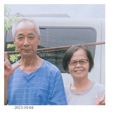
誌：
在
聾
群
體
中
學
會
一
種
眉
飛
色
舞
的
語
言，
選
擇
一
2023-10-04
個