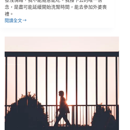
發洩情緒，我不能隨意亂吃。我撐下去的唯一信
念，是盡可能延緩開始洗腎時間，能去參加外婆喪
禮。
閱讀全文
30
歲
腎
臟
病
友
／
想
延
緩
病
程
卻
孤
單
又
辛
苦，