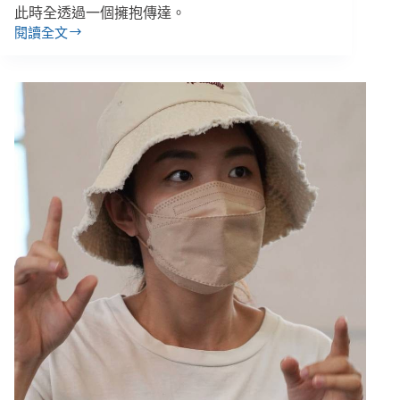
此時全透過一個擁抱傳達。
閱讀全文
張
馨
云
／
回
柬
埔
寨
放
寒
假：
外
婆
的
料
理
和
高
腳
屋，