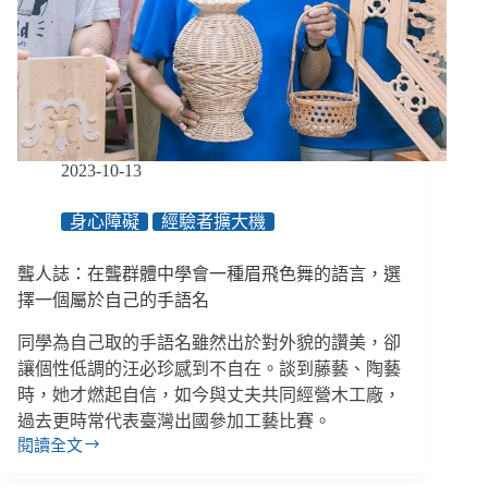
臺
劇
《愛
愛
內
含
光》
誇
2023-10-13
大
演
身心障礙
經驗者擴大機
繹
妥
聾人誌：在聾群體中學會一種眉飛色舞的語言，選
瑞
症
擇一個屬於自己的手語名
讓
同學為自己取的手語名雖然出於對外貌的讚美，卻
我
受
讓個性低調的汪必珍感到不自在。談到藤藝、陶藝
傷
時，她才燃起自信，如今與丈夫共同經營木工廠，
過去更時常代表臺灣出國參加工藝比賽。
閱讀全文
聾
人