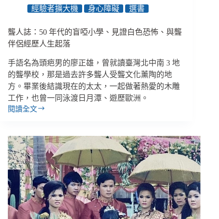
屬
經驗者擴大機
身心障礙
選書
於
自
聾人誌：50 年代的盲啞小學、見證白色恐怖、與聾
己
的
伴侶經歷人生起落
手
手語名為頭疤男的廖正雄，曾就讀臺灣北中南 3 地
語
名
的聾學校，那是過去許多聾人受聾文化薰陶的地
方。畢業後結識現在的太太，一起做著熱愛的木雕
工作，也曾一同泳渡日月潭、遊歷歐洲。
閱讀全文
聾
人
誌：
50
年
代
的
盲
啞
小
學、