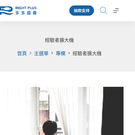
跳
捐款支持
至
主
要
內
容
經驗者擴大機
首頁
主選單
專欄
經驗者擴大機