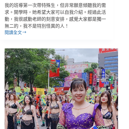
家
我的班導第一次帶特殊生，但非常願意傾聽我的需
屬
求。開學時，她希望大家可以自我介紹。經過此活
動，我很感動老師的刻意安排，感覺大家都是獨一
無二的，我不是特別怪異的人！
閱讀全文
重
恩
／
看
不
出
來
的
障
礙、
換
了
老
師
才
知