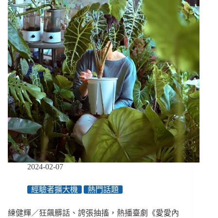
始
洗
腎：
能
理
解
家
人
的
愛
很
幸
運、
生
活
改
2024-02-07
變
覺
經驗者擴大機
熱門話題
得
更
快
練健輝／狂飆髒話、誇張抽搐，熱播臺劇《愛愛內