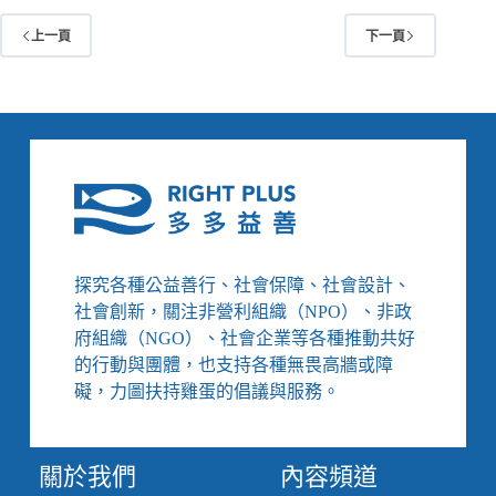
了
上一頁
下一頁
成
為
臺
灣
人、
拿
到
那
張
身
分
探究各種公益善行、社會保障、社會設計、
證，
社會創新，關注非營利組織（NPO）、非政
我
府組織（NGO）、社會企業等各種推動共好
們
的行動與團體，也支持各種無畏高牆或障
為
礙，力圖扶持雞蛋的倡議與服務。
家
人
姊
妹
關於我們
內容頻道
上