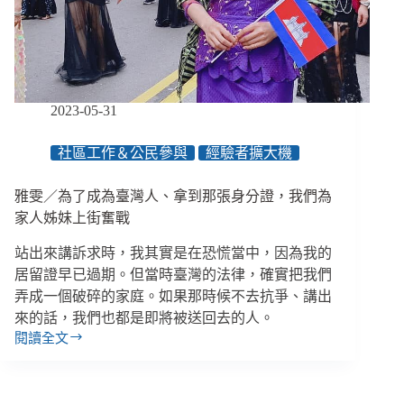
道
「被
關
愛
的
感
2023-05-31
覺」
社區工作＆公民參與
經驗者擴大機
雅雯／為了成為臺灣人、拿到那張身分證，我們為
家人姊妹上街奮戰
站出來講訴求時，我其實是在恐慌當中，因為我的
居留證早已過期。但當時臺灣的法律，確實把我們
弄成一個破碎的家庭。如果那時候不去抗爭、講出
來的話，我們也都是即將被送回去的人。
閱讀全文
雅
雯
／
為