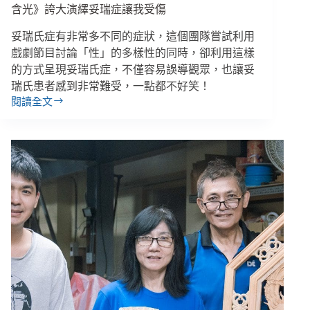
樂
含光》誇大演繹妥瑞症讓我受傷
妥瑞氏症有非常多不同的症狀，這個團隊嘗試利用
戲劇節目討論「性」的多樣性的同時，卻利用這樣
的方式呈現妥瑞氏症，不僅容易誤導觀眾，也讓妥
瑞氏患者感到非常難受，一點都不好笑！
閱讀全文
練
健
輝
／
狂
飆
髒
話、
誇
張
抽
搐，
熱
播