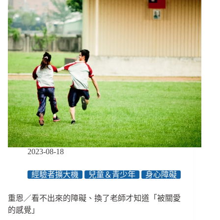
名」
呼
喚
我：
就
像
得
到
聾
人
社
群
身
分
證，
2023-08-18
我
不
經驗者擴大機
兒童＆青少年
身心障礙
再
只
重恩／看不出來的障礙、換了老師才知道「被關愛
是
聾
的感覺」