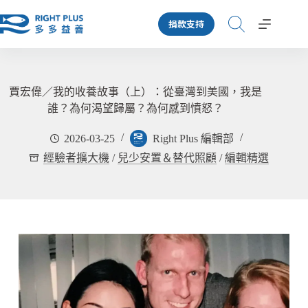
跳
捐款支持
至
主
要
內
容
賈宏偉／我的收養故事（上）：從臺灣到美國，我是
誰？為何渴望歸屬？為何感到憤怒？
2026-03-25
Right Plus 編輯部
經驗者擴大機
/
兒少安置＆替代照顧
/
編輯精選