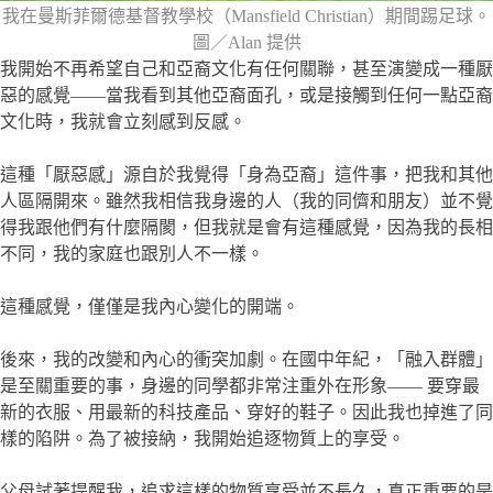
我在曼斯菲爾德基督教學校（Mansfield Christian）期間踢足球。
圖／Alan 提供
我開始不再希望自己和亞裔文化有任何關聯，甚至演變成一種厭
惡的感覺——當我看到其他亞裔面孔，或是接觸到任何一點亞裔
文化時，我就會立刻感到反感。
這種「厭惡感」源自於我覺得「身為亞裔」這件事，把我和其他
人區隔開來。雖然我相信我身邊的人（我的同儕和朋友）並不覺
得我跟他們有什麼隔閡，但我就是會有這種感覺，因為我的長相
不同，我的家庭也跟別人不一樣。
這種感覺，僅僅是我內心變化的開端。
後來，我的改變和內心的衝突加劇。在國中年紀，「融入群體」
是至關重要的事，身邊的同學都非常注重外在形象—— 要穿最
新的衣服、用最新的科技產品、穿好的鞋子。因此我也掉進了同
樣的陷阱。為了被接納，我開始追逐物質上的享受。
父母試著提醒我，追求這樣的物質享受並不長久，真正重要的是