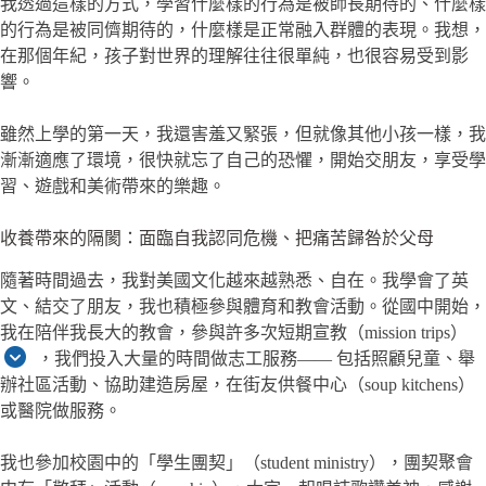
我透過這樣的方式，學習什麼樣的行為是被師長期待的、什麼樣
的行為是被同儕期待的，什麼樣是正常融入群體的表現。我想，
在那個年紀，孩子對世界的理解往往很單純，也很容易受到影
響。
雖然上學的第一天，我還害羞又緊張，但就像其他小孩一樣，我
漸漸適應了環境，很快就忘了自己的恐懼，開始交朋友，享受學
習、遊戲和美術帶來的樂趣。
收養帶來的隔閡：面臨自我認同危機、把痛苦歸咎於父母
隨著時間過去，我對美國文化越來越熟悉、自在。我學會了英
文、結交了朋友，我也積極參與體育和教會活動。從國中開始，
我在陪伴我長大的教會，參與許多次短期宣教（mission trips）
，我們投入大量的時間做志工服務—— 包括照顧兒童、舉
辦社區活動、協助建造房屋，在街友供餐中心（soup kitchens）
或醫院做服務。
我也參加校園中的「學生團契」（student ministry），團契聚會