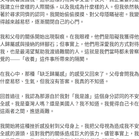
我建立什麼樣的人際關係，以及我成為什麼樣的人。但我依然執
著於尋求同儕的認同。我開始偷偷摸摸、對父母隱瞞祕密。我變
得越來越易怒，逐漸關閉自己的心門。
我和父母的關係開始出現裂痕。在我眼裡，他們是阻礙我獲得他
人歸屬感與接納的絆腳石；但事實上，他們用深愛我的方式對待
我，也是最渴望幫助我渡過難關的人。這就是我們當時都未曾察
覺的——「收養」這件事所帶來的隔閡。
在我心中，那種「缺乏歸屬感」的感受又回來了。父母會問我為
什麼易怒、生氣，但我沒有答案。我真的不知道。
回首過往，我認為那源自於我對「我是誰」這個身分認同的不安
全感。我是臺灣人嗎？還是美國人？我不知道。我覺得自己卡在
這兩者之間，進退兩難。
我開始將這種挫折感投射到父母身上，我把父母視為造成我不安
全感的源頭，這對我們的關係造成巨大的張力。儘管事實上，我