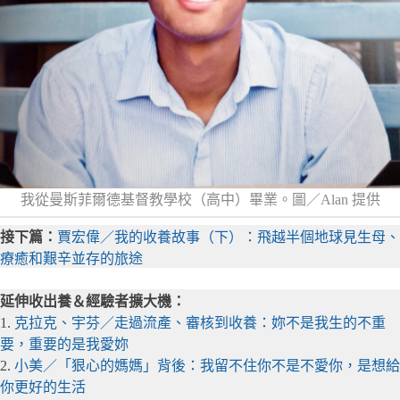
我從曼斯菲爾德基督教學校（高中）畢業。圖／Alan 提供
接下篇：
賈宏偉／我的收養故事（下）：飛越半個地球見生母、
療癒和艱辛並存的旅途
延伸收出養＆經驗者擴大機：
1.
克拉克、宇芬／走過流產、審核到收養：妳不是我生的不重
要，重要的是我愛妳
2.
小美／「狠心的媽媽」背後：我留不住你不是不愛你，是想給
你更好的生活