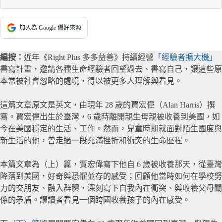
加入為 Google 偏好來源
編按：
近年《Right Plus 多多益善》持續經營
「經驗者擴大機」
書寫計畫，邀請各種生命經驗者回望過去、書寫自己，讓這些原
本常被社會忽略的處境，得以被更多人理解與看見。
這篇文章原文是英文，由現年 28 歲的賈宏偉（Alan Harris）撰
寫。賈宏偉出生於臺灣，6 歲時離開親生母親被收養到美國，如
今在美國穩定的生活、工作。然而，兒童時期就面對陌生國度與
新生活的他，曾走過一段充滿挫折和衝突的生命歷程。
本篇文章為（上）篇，賈宏偉寫下他自 6 歲被收養那天，從臺灣
降落到美國，好奇與恐懼並存的感受；回顧他當時如何在學校努
力的交朋友、融入群體，深刻寫下自我內在衝突、與收養父母關
係的矛盾。讓讀者看見一個跨國收養孩子的內在感受。