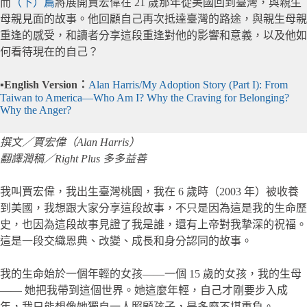
而
（下）篇
將展開賈宏偉在 21 歲那年從美國回到臺灣，與親生
母親見面的故事。他回顧自己再次抵達臺灣的路途，與親生母親
重逢的感受，和讀者分享這段重逢對他的影響和意義，以及他如
何看待現在的自己？
▪️
English Version：
Alan Harris/My Adoption Story (Part I): From
Taiwan to America—Who Am I? Why the Craving for Belonging?
Why the Anger?
撰文／
賈宏偉（Alan Harris）
翻譯潤稿／Right Plus 多多益善
我叫賈宏偉，我出生臺灣桃園，我在 6 歲時（2003 年）被收養
到美國，我想跟大家分享這段故事，不只是因為這是我的生命歷
史，也因為這段故事見證了我是誰，還有上帝對我摯深的祝福。
這是一段交織恩典、改變、成長和身分認同的故事。
我的生命始於一個年輕的女孩——一個 15 歲的女孩，我的生母
—— 她把我帶到這個世界。她這麼年輕，自己才剛要步入成
年，我只能想像她獨自一人照顧孩子，是多麼不堪重負。