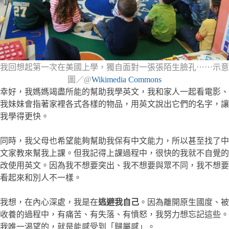
我回想起第一次在美國上學，獨自面對一張張陌生臉孔⋯⋯示意
圖／@
Wikimedia Commons
幸好，我媽媽竭盡所能的幫助我學英文，我和家人一起看電影、
我妹妹會指著家裡各式各樣的物品，用英文說出它們的名字，讓
我學得更快。
同時，我父母也希望能夠幫助我保有中文能力，所以甚至找了中
文家教來幫我上課。但我記得上課過程中，很快的我就不自覺的
改使用英文。因為我不想要突出、我不想要與眾不同，我不想要
看起來和別人不一樣。
我想，在內心深處，我是在
逃避我自己
。因為離開原生國度、被
收養的過程中，有痛苦、有失落、有憤怒，我努力想忘記這些。
我唯一渴望的，就是能感受到「歸屬感」。