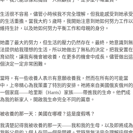
生活很不容易，儘管小時候我不完全理解，但我能感受到她承受
的生活重擔。當我大約 5 歲時，我開始注意到她如何努力工作以
維持生計，以及她如何努力平衡工作和母親的身分。
她盡了最大的努力，但生活的壓力仍然存在。最終，她意識到無
法提供給我理想的生活，所以她做出了無私的決定，把我安置在
育幼院，讓我有機會被收養，在更多的機會中成長。儘管做出這
個決定一定非常困難。
當時，有一些收養人表示有意願收養我，然而在所有的可能當
中，上帝精心為我策畫了特別的安排。祂將來自美國俄亥俄州的
一個家庭——哈里斯（Harris）家族——帶進我的生命。他們成
為我的新家人，開啟我生命完全不同的篇章。
被收養的那一天：美國在哪裡？這是度假嗎？
我清楚記得我被收養的那一天——我和我的生母，以及即將成為
我新父母的 2 個人在同一個房間裡。當時我無法完全理解這個會