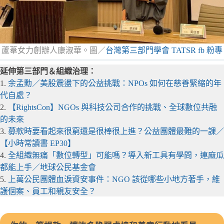
蘆葦女力創辦人康淑華。圖／
台灣第三部門學會 TATSR fb 粉專
延伸第三部門＆組織治理：
1.
余孟勳／美股震盪下的公益挑戰：NPOs 如何在慈善緊縮的年
代自處？
2.
【RightsCon】NGOs 與科技公司合作的挑戰、全球數位共融
的未來
3.
募款時要看起來很窮還是很棒很上進？公益團體最難的一課／
【小時常讀書 EP30】
4.
全組織無痛「數位轉型」可能嗎？導入新工具有學問，連麻瓜
都能上手／地球公民基金會
5.
上萬公民團體血淚資安事件：NGO 該從哪些小地方著手，維
護個案、員工和親友安全？