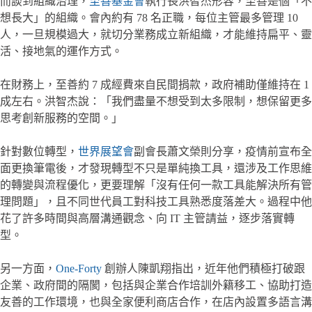
而談到組織治理，
至善基金會
執行長洪智杰形容，至善是個「不
想長大」的組織。會內約有 78 名正職，每位主管最多管理 10
人，一旦規模過大，就切分業務成立新組織，才能維持扁平、靈
活、接地氣的運作方式。
在財務上，至善約 7 成經費來自民間捐款，政府補助僅維持在 1
成左右。洪智杰說：「我們盡量不想受到太多限制，想保留更多
思考創新服務的空間。」
針對數位轉型，
世界展望會
副會長蕭文榮則分享，疫情前宣布全
面更換筆電後，才發現轉型不只是單純換工具，還涉及工作思維
的轉變與流程優化，更要理解「沒有任何一款工具能解決所有管
理問題」，且不同世代員工對科技工具熟悉度落差大。過程中他
花了許多時間與高層溝通觀念、向 IT 主管請益，逐步落實轉
型。
另一方面，
One-Forty
創辦人陳凱翔指出，近年他們積極打破跟
企業、政府間的隔閡，包括與企業合作培訓外籍移工、協助打造
友善的工作環境，也與全家便利商店合作，在店內設置多語言溝