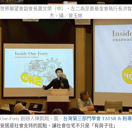
世界展望會副會長蕭文榮（中），左二為至善基金會執行長洪智
杰。攝／曾玉婷
One-Forty 創辦人陳凱翔。圖／
台灣第三部門學會 TATSR fb 粉專
安居是社會支持的起點、讓社會住宅不只是「有房子住」