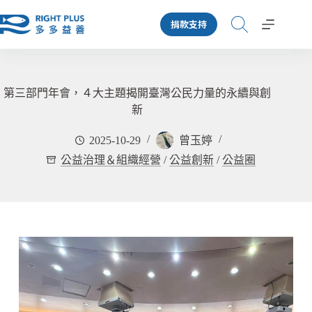
跳
捐款支持
至
主
要
內
容
第三部門年會，４大主題揭開臺灣公民力量的永續與創
新
2025-10-29
曾玉婷
公益治理＆組織經營
/
公益創新
/
公益圈