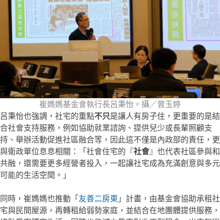
崔媽媽基金會執行長呂秉怡。攝／曾玉婷
呂秉怡也強調，社宅的重點
不只
是讓人有房子住，更重要的是結
合社會支持服務，例如協助就業諮詢、提供兒少或長輩照顧支
持、舉辦活動促進社區融合等，因此這不僅是內政部的責任，更
與衛政單位息息相關：「社會住宅的『
社會
』也代表社區參與和
共融，還需要更多經營者投入，一起讓社宅成為充滿創意與多元
可能的生活空間。」
同時，崔媽媽也推動「
友善二房東
」計畫，由基金會協助承租社
宅與民間屋源，再轉租給弱勢家庭，並結合在地團體提供服務，