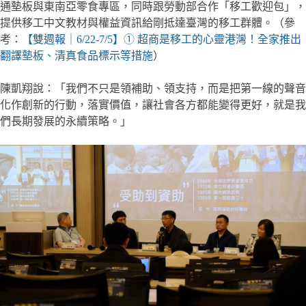
通墊板與東南亞零食專區，同時跟勞動部合作「移工歡迎包」，
提供移工中文教材與權益資訊給剛抵達臺灣的移工群體。（參
考：
【雙週報｜6/22-7/5】① 超商是移工的心靈港灣！全家推出
翻譯墊板、清真食品標示等措施
）
陳凱翔說：「我們不只是領補助、領支持，而是把第一線的聲音
化作創新的行動，落實價值，讓社會各方都能變得更好，就是我
們長期發展的永續策略。」