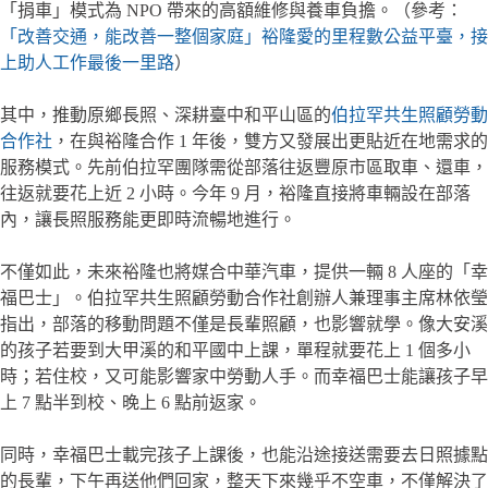
「捐車」模式為 NPO 帶來的高額維修與養車負擔。（參考：
「改善交通，能改善一整個家庭」裕隆愛的里程數公益平臺，接
上助人工作最後一里路
）
其中，推動原鄉長照、深耕臺中和平山區的
伯拉罕共生照顧勞動
合作社
，在與裕隆合作 1 年後，雙方又發展出更貼近在地需求的
服務模式。先前伯拉罕團隊需從部落往返豐原市區取車、還車，
往返就要花上近 2 小時。今年 9 月，裕隆直接將車輛設在部落
內，讓長照服務能更即時流暢地進行。
不僅如此，未來裕隆也將媒合中華汽車，提供一輛 8 人座的「幸
福巴士」。伯拉罕共生照顧勞動合作社創辦人兼理事主席林依瑩
指出，部落的移動問題不僅是長輩照顧，也影響就學。像大安溪
的孩子若要到大甲溪的和平國中上課，單程就要花上 1 個多小
時；若住校，又可能影響家中勞動人手。而幸福巴士能讓孩子早
上 7 點半到校、晚上 6 點前返家。
同時，幸福巴士載完孩子上課後，也能沿途接送需要去日照據點
的長輩，下午再送他們回家，整天下來幾乎不空車，不僅解決了