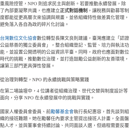
重風險控管，NPO 則追求民主與創新。若要推動永續發展，除
了內部要凝聚共識，也應建立
正式對話機制
，讓稅務與勸募等制
度都能從更高層次來協調與規畫，並依組織特性做差異化管理，
避免落入各自為政的碎片化討論。
台灣數位文化協會
數位轉型長陳文良則建議，臺灣應建立「認證
公益慈善的獨立委員會」，整合組織登記、監管、培力與執法功
能，並設置公開透明的公益資訊平臺。同時，政府也應面對數位
時代的挑戰，推動數位治理，並打造鼓勵公益創新的友善環境，
讓第三部門更具彈性發展。
從治理到轉型，NPO 的永續挑戰與策略實踐
在第二場論壇中，4 位講者從組織治理、世代交替與制度設計等
面向，分享 NPO 在永續發展中的挑戰與實踐。
國家人權委員會委員、前
勵馨基金會
執行長紀惠容，首先談到組
織的接班難題。她在勵馨任內要求主管提出接班人計畫，全面盤
點人才，並與董事會持續討論、共同面談人選，但過程需要反覆