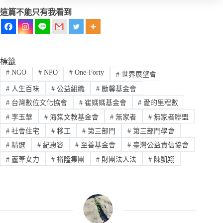
這篇不能只有我看到
標籤
#
NGO
#
NPO
#
One-Forty
#
世界展望會
#
人生百味
#
公益組織
#
勵馨基金會
#
台灣數位文化協會
#
崔媽媽基金會
#
愛的里程數
#
李玉華
#
海棠文教基金會
#
無家者
#
無家者聯盟
#
社會住宅
#
移工
#
第三部門
#
第三部門學會
#
精選
#
紀惠容
#
至善基金會
#
臺灣公益責信協會
#
蘆葦女力
#
裕隆集團
#
財團法人法
#
陳凱翔