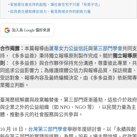
安居是社會支持的起點、讓社會住宅不只是「有房子住」
從改善交通和婦女培力，看見跨域合作的創新力量
加入為 Google 偏好來源
合作揭露：
本篇報導由
蘆葦女力公益信託
與
第三部門學會
共同支
持，《多多益善》秉持獨立報導原則製作完成。關於
獨立報導原
則
：《多多益善》與合作夥伴保持充分溝通，尊重彼此專業，共
同追求公益影響力；為維護媒體公信力與報導品質，採訪規畫、
受訪對象、報導內容及最終編輯決定，由《多多益善》依新聞專
業獨立判斷。
臺灣歷經解嚴與政黨輪替後，第三部門逐漸蓬勃，這些介於政府
與企業之外的公益組織（如 NPO、NGO 等），以民間力量為主
體，推動多元的社會服務與公共參與。
10 月 18 日，
台灣第三部門學會
舉辦年度研討會，以「永續與創
新在第三部門的實踐與挑戰」為題，設有 4 場主題論壇，從政策