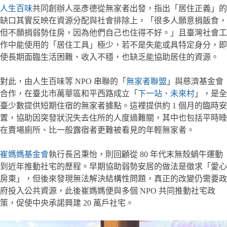
人生百味
共同創辦人巫彥德從無家者出發，指出「居住正義」的
缺口其實反映在資源分配與社會排除上，「很多人願意捐飯食，
但不願捐弱勢住房，因為他們自己也住得不好。」且臺灣社會工
作中能使用的「居住工具」極少，若不是失能或具特定身分，即
使長期面臨生活困難、收入不穩，也缺乏能協助居住的資源。
對此，由人生百味等 NPO 串聯的「
無家者聯盟
」與慈濟基金會
合作，在臺北市萬華區和平西路成立「
下一站、未來村
」，是全
臺少數提供短期住宿的無家者據點。這裡提供約 1 個月的臨時安
置，協助因突發狀況失去住所的人度過難關，其中也包括平時睡
在賣場廁所、比一般露宿者更難被看見的年輕無家者。
崔媽媽基金會
執行長呂秉怡，則回顧從 80 年代末無殼蝸牛運動
到近年推動社宅的歷程。早期協助弱勢安居的做法是徵求「愛心
房東」，但後來發現無法解決結構性問題，真正的改變仍需要政
府投入公共資源，此後崔媽媽便與多個 NPO 共同推動社宅政
策，促使中央承諾興建 20 萬戶社宅。