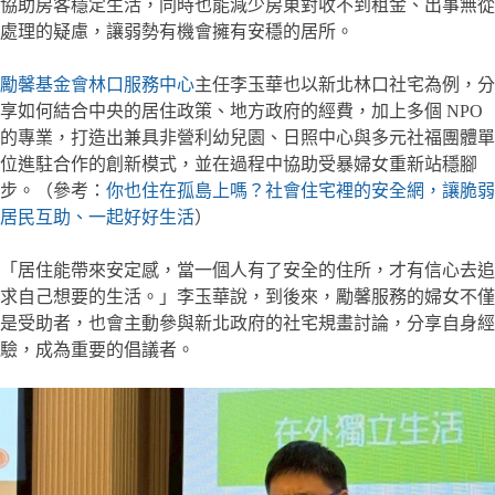
協助房客穩定生活，同時也能減少房東對收不到租金、出事無從
處理的疑慮，讓弱勢有機會擁有安穩的居所。
勵馨基金會林口服務中心
主任李玉華也以新北林口社宅為例，分
享如何結合中央的居住政策、地方政府的經費，加上多個 NPO
的專業，打造出兼具非營利幼兒園、日照中心與多元社福團體單
位進駐合作的創新模式，並在過程中協助受暴婦女重新站穩腳
步。（參考：
你也住在孤島上嗎？社會住宅裡的安全網，讓脆弱
居民互助、一起好好生活
）
「居住能帶來安定感，當一個人有了安全的住所，才有信心去追
求自己想要的生活。」李玉華說，到後來，勵馨服務的婦女不僅
是受助者，也會主動參與新北政府的社宅規畫討論，分享自身經
驗，成為重要的倡議者。