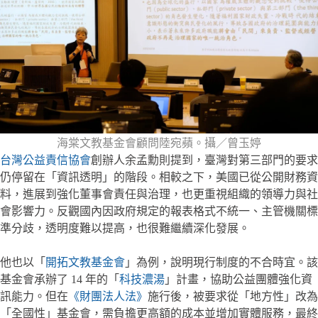
海棠文教基金會顧問陸宛蘋。攝／曾玉婷
台灣公益責信協會
創辦人余孟勳則提到，臺灣對第三部門的要求
仍停留在「資訊透明」的階段。相較之下，美國已從公開財務資
料，進展到強化董事會責任與治理，也更重視組織的領導力與社
會影響力。反觀國內因政府規定的報表格式不統一、主管機關標
準分歧，透明度難以提高，也很難繼續深化發展。
他也以「
開拓文教基金會
」為例，說明現行制度的不合時宜。該
基金會承辦了 14 年的「
科技濃湯
」計畫，協助公益團體強化資
訊能力。但在
《財團法人法》
施行後，被要求從「地方性」改為
「全國性」基金會，需負擔更高額的成本並增加實體服務，最終