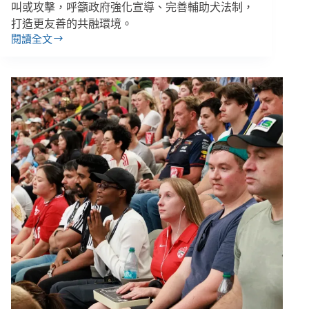
叫或攻擊，呼籲政府強化宣導、完善輔助犬法制，
打造更友善的共融環境。
閱讀全文
法
規
通
過
22
年，
導
盲
犬
仍
被
拒
於
門
外！
專
家：
工
作