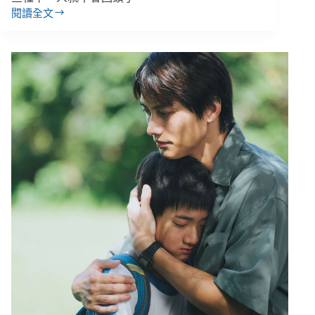
閱讀全文
「沒
了
牽
掛
就
會
不
計
後
果」
《失
樂
園》
少
年
演
員
洪
君
昊、