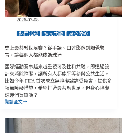
犬
不
會
2026-07-08
吠
叫
熱門話題
多元共融
身心障礙
或
攻
擊
史上最共融世足賽？從手語、口述影像到觸覺裝
人
置，讓每個人都能成為球迷
國際運動賽事越來越重視可及性和共融，即透過設
計來消除障礙，讓所有人都能平等參與公共生活。
比如今年 FIFA 首次成立無障礙諮詢委員會、提供多
項無障礙措施，希望打造最共融世足，但身心障礙
球迷們買單嗎？
閱讀全文
史
上
最
共
融