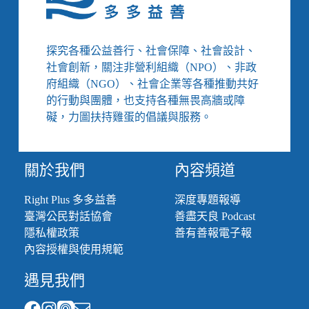
全
天
待
命
探究各種公益善行、社會保障、社會設計、
但
社會創新，關注非營利組織（NPO）、非政
保
府組織（NGO）、社會企業等各種推動共好
障
的行動與團體，也支持各種無畏高牆或障
貧
礙，力圖扶持雞蛋的倡議與服務。
乏、
長
照
論
關於我們
內容頻道
壇
揭
Right Plus 多多益善
深度專題報導
殘
臺灣公民對話協會
善盡天良 Podcast
酷
隱私權政策
善有善報電子報
現
實
內容授權與使用規範
遇見我們