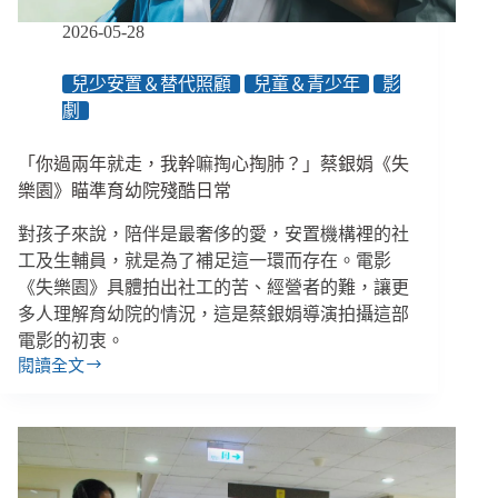
陳
俞
2026-05-28
諺
談
兒少安置＆替代照顧
兒童＆青少年
影
育
劇
幼
院
生
「你過兩年就走，我幹嘛掏心掏肺？」蔡銀娟《失
存
樂園》瞄準育幼院殘酷日常
對孩子來說，陪伴是最奢侈的愛，安置機構裡的社
工及生輔員，就是為了補足這一環而存在。電影
《失樂園》具體拍出社工的苦、經營者的難，讓更
多人理解育幼院的情況，這是蔡銀娟導演拍攝這部
電影的初衷。
閱讀全文
「你
過
兩
年
就
走，