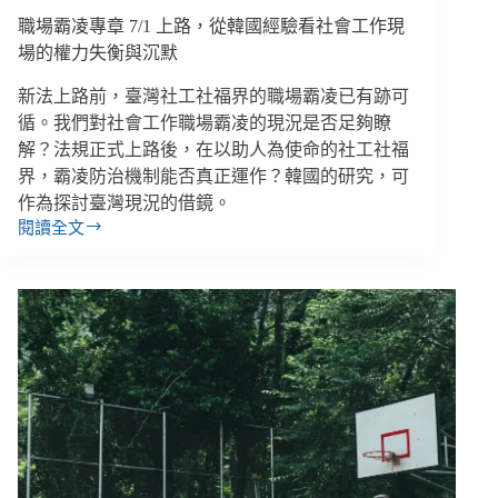
成
為
職場霸凌專章 7/1 上路，從韓國經驗看社會工作現
球
場的權力失衡與沉默
迷
新法上路前，臺灣社工社福界的職場霸凌已有跡可
循。我們對社會工作職場霸凌的現況是否足夠瞭
解？法規正式上路後，在以助人為使命的社工社福
界，霸凌防治機制能否真正運作？韓國的研究，可
作為探討臺灣現況的借鏡。
閱讀全文
職
場
霸
凌
專
章
7/1
上
路，
從
韓
國