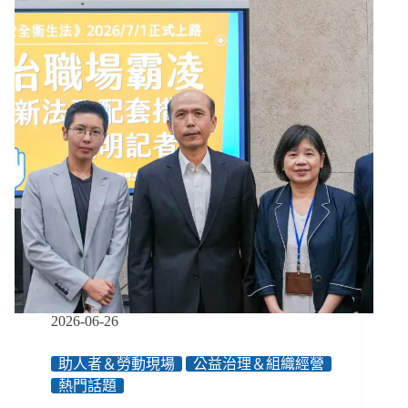
世
足
賽？
從
手
語、
口
述
影
像
到
觸
覺
裝
置，
讓
每
2026-06-26
個
人
助人者＆勞動現場
公益治理＆組織經營
都
熱門話題
能