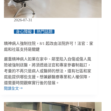
用
戲
劇
回
2026-07-31
望
越
身心障礙
熱門話題
南
母
精神病人強制住院，8/1 起改由法院許可！法官：家
親、
與
庭和社區支持是關鍵
自
嚴重精神病人如果在家中、鄰里陷入自傷或傷人風
己
和
險被強制送醫，將須透過法官和專家參審制裁訂，
解
考量的不再只是病人或醫師的想法，還有社區和家
庭能提供哪些支援。想兼顧醫療專業和人權保障，
還需要時間觀察實行後的發展。
閱讀全文
精
神
病
人