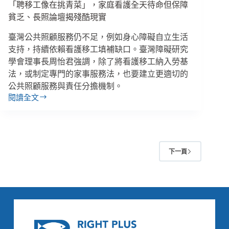
常
「聘移工像在挑青菜」，家庭看護全天待命但保障
貧乏、長照論壇揭殘酷現實
臺灣公共照顧服務仍不足，例如身心障礙自立生活
支持，持續依賴看護移工填補缺口。臺灣障礙研究
學會理事長周怡君強調，除了將看護移工納入勞基
法，或制定專門的家事服務法，也要建立更適切的
公共照顧服務與責任分擔機制。
閱讀全文
「聘
移
工
像
在
下一頁
挑
青
菜」，
家
庭
看
護