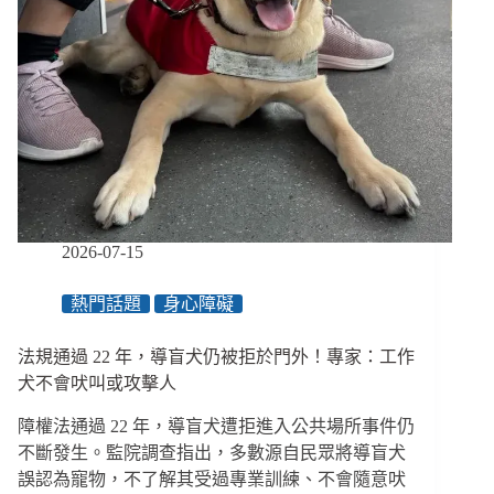
看
見
障
礙
者
參
與
公
共
事
務
2026-07-15
的
隱
熱門話題
身心障礙
形
門
檻
法規通過 22 年，導盲犬仍被拒於門外！專家：工作
犬不會吠叫或攻擊人
障權法通過 22 年，導盲犬遭拒進入公共場所事件仍
不斷發生。監院調查指出，多數源自民眾將導盲犬
誤認為寵物，不了解其受過專業訓練、不會隨意吠