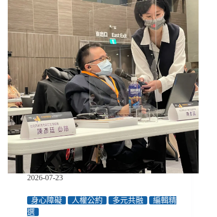
強
制
住
院，
8/1
起
改
由
法
院
許
可！
法
官：
家
庭
和
社
2026-07-23
區
支
身心障礙
人權公約
多元共融
編輯精
持
選
是