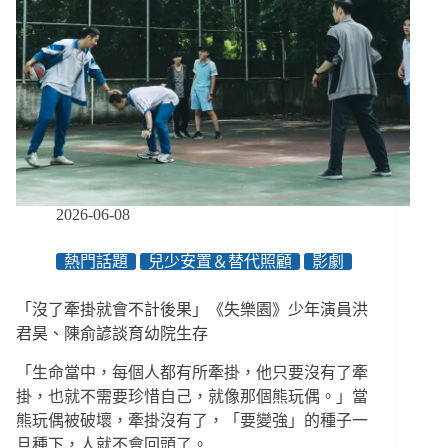
經
驗
看
社
會
工
作
現
場
的
2026-06-08
權
力
熱門話題
兒少安置＆替代照顧
影劇
失
衡
與
「沒了牽掛就會不計後果」《失樂園》少年演員洪
沉
君昊、陳俞諺談育幼院生存
默
「生命當中，每個人都有所牽掛，他只要沒有了牽
掛，也就不需要珍惜自己，就像那個熊玩偶。」當
熊玩偶被破壞，牽掛沒有了，「要變強」的種子一
旦種下，人就不會回頭了。