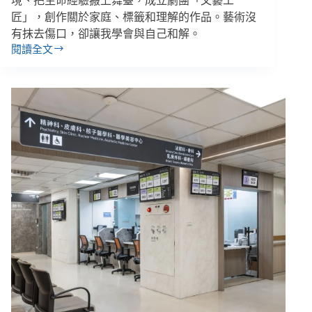
境、把生命經驗搬上舞臺，成立劇團「文藝工
匠」，創作關於家庭、標籤和理解的作品。藝術沒
有抹去傷口，卻讓我學會與自己和解。
閱讀全文
簡
宏
勳
／
「如
果
沒
有
戲
劇，
我
不
會
試
著
理
解
妳」