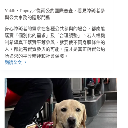
關
鍵
Yukih‧Pupuy／從兩公約國際審查，看見障礙者參
與公共事務的隱形門檻
身心障礙者的需求在各種公共參與的場合，都應能
落實「個別化的需求」及「合理調整」。若人權機
制希望真正落實平等參與，就要使不同身體條件的
人，都能有實質參與的可能，這才是真正落實公約
所追求的平等精神和社會保障。
閱讀全文
Yukih‧
Pupuy
／
從
兩
公
約
國
際
審
查，