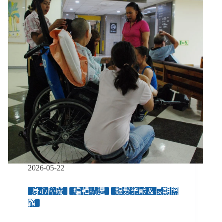
我
幹
嘛
掏
心
掏
肺？」
蔡
銀
娟
《失
樂
園》
瞄
準
育
2026-05-22
幼
院
身心障礙
編輯精選
銀髮樂齡＆長期照
殘
顧
酷
日