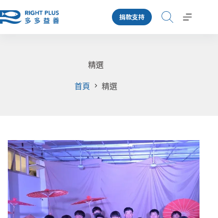
跳
捐款支持
至
主
要
內
容
精選
首頁
精選