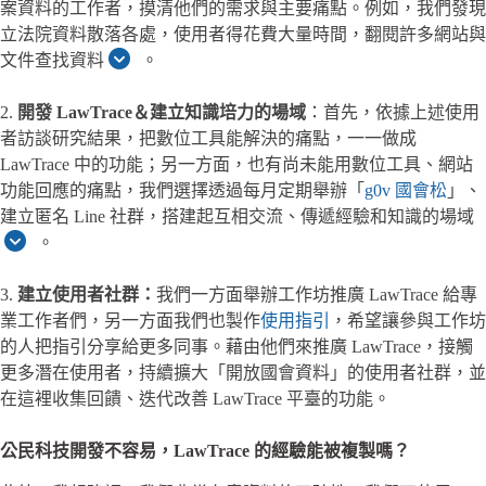
案資料的工作者，摸清他們的需求與主要痛點。例如，我們發現
立法院資料散落各處，使用者得花費大量時間，翻閱許多網站與
文件查找資料
。
2.
開發 LawTrace＆建立知識培力的場域
：首先，依據上述使用
者訪談研究結果，把數位工具能解決的痛點，一一做成
LawTrace 中的功能；另一方面，也有尚未能用數位工具、網站
功能回應的痛點，我們選擇透過每月定期舉辦「
g0v
國會
松
」、
建立匿名 Line 社群，搭建起互相交流、傳遞經驗和知識的場域
。
3.
建立使用者社群：
我們一方面舉辦工作坊推廣 LawTrace 給專
業工作者們，另一方面我們也製作
使用指引
，希望讓參與工作坊
的人把指引分享給更多同事。藉由他們來推廣 LawTrace，接觸
更多潛在使用者，持續擴大「開放國會資料」的使用者社群，並
在這裡收集回饋、迭代改善 LawTrace 平臺的功能。
公民科技開發不容易，LawTrace 的經驗能被複製嗎？