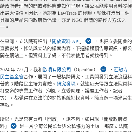
給政府看理想的開放資料應能如何呈現，讓公民能使用資料發揮
出最大價值。因此，她認為 LawTrace 的經驗，就像打造出一個
具體的產品來向政府做倡議，亦是 NGO 倡議的路徑與方法之
一。
在臺灣，立法院有釋出「
開放資料 API
」
，也把立委開會的
直播影片、修法與立法的議案內容、下週議程預告等資訊，都公
開在網站上。但資料上了網，不代表使用者就找得到。
2024 年 7-9 月，我和
歐噴有限公司
（OpenFun）
、
西敏寺
民主基金會
合作，展開了一場橫跨研究、工具開發到立法流程科
普的 3 階段民主培力實驗。
研究發現
，就連每天得跟立法院資料
打交道的專業工作者（例如，立委助理、議題工作者、記者
等），都覺得在立法院的網站系統裡找資料，簡直像一場迷宮生
存戰。
所以，光是只有資料「開放」，還不夠。如果說「開放政府資
料」
是一片孕育公民監督與公私協力的土壤，那麼立法院