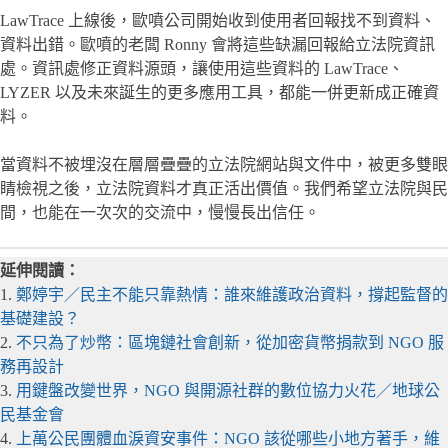
LawTrace 上線後，歐噴公司開始收到使用者回報找不到資料、
資料出錯。歐噴的老闆 Ronny 會將這些缺漏回報給立法院資訊
處。資訊處修正資料源頭，讓使用這些資料的 LawTrace、
LYZER 以及未來誕生的更多應用工具，都能一併更新成正確資
料。
當資料不被埋沒在層層疊疊的立法院網站與文件中，被更多雙眼
睛檢視之後，立法院資料才真正活出價值。我們希望立法院與民
間，也能在一次次的交流中，慢慢長出信任。
延伸閱讀：
1.
鄭婷宇／民主不能只靠熱情：誰來維護政治資料，撐起監督的
基礎建設？
2.
不只為了炒幣：區塊鏈社會創新，從加密貨幣捐款到 NGO 服
務再設計
3.
用鍵盤改變世界，NGO 與開源社群的數位協力火花／地球公
民基金會
4.
上萬公民團體血淚資安事件：NGO 該從哪些小地方著手，維