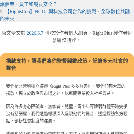
護個案、員工和親友安全？
5.
【RightsCon】NGOs 與科技公司合作的挑戰、全球數位共融
的未來
原文全文於
2026.6.7
刊登於作者個人網頁，Right Plus 經作者同
意編整刊登。
捐款支持，讓我們為你監督關鍵政策，記錄多元社會的
聲音
我們是非營利獨立媒體《Right Plus 多多益善》，我們仰賴大眾的
捐款，獨立於政治與市場之外，以新聞專業投入社福公益。
因為許多身心障礙者、無家者、兒童、青少年等脆弱群體平時幾乎
沒有話語權，我們透過報導深入呈現他們的聲音、透過採訪各方觀
點，剖析社會制度的漏洞。
我們也致力於累積做公益的知識、方法，以專欄記錄國內外創新的