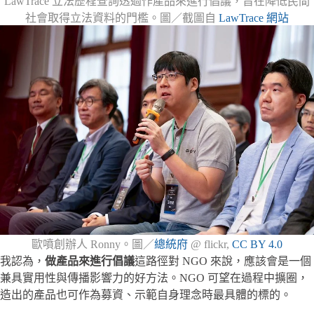
LawTrace 立法歷程查詢透過作產品來進行倡議，旨在降低民間
社會取得立法資料的門檻。圖／截圖自
LawTrace 網站
歐噴創辦人 Ronny。圖／
總統府
@ flickr,
CC BY 4.0
我認為，
做產品來進行倡議
這路徑對 NGO 來說，應該會是一個
兼具實用性與傳播影響力的好方法。NGO 可望在過程中擴圈，
造出的產品也可作為募資、示範自身理念時最具體的標的。