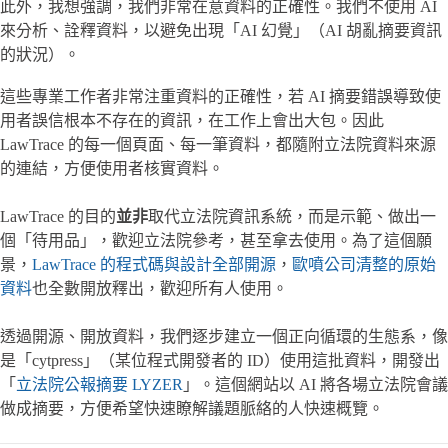
此外，我想強調，我們非常在意資料的正確性。我們不使用 AI
來分析、詮釋資料，以避免出現「AI 幻覺」（AI 胡亂摘要資訊
的狀況）。
這些專業工作者非常注重資料的正確性，若 AI 摘要錯誤導致使
用者誤信根本不存在的資訊，在工作上會出大包。因此
LawTrace 的每一個頁面、每一筆資料，都隨附立法院資料來源
的連結，方便使用者核實資料。
LawTrace 的目的
並非
取代立法院資訊系統，而是示範、做出一
個「待用品」，歡迎立法院參考，甚至拿去使用。為了這個願
景，
LawTrace 的程式碼與設計全部開源
，
歐噴公司清整的原始
資料
也全數開放釋出，歡迎所有人使用。
透過開源、開放資料，我們逐步建立一個正向循環的生態系，像
是「cytpress」（某位程式開發者的 ID）使用這批資料，開發出
「
立法院公報摘要 LYZER
」。這個網站以 AI 將各場立法院會議
做成摘要，方便希望快速瞭解議題脈絡的人快速概覽。