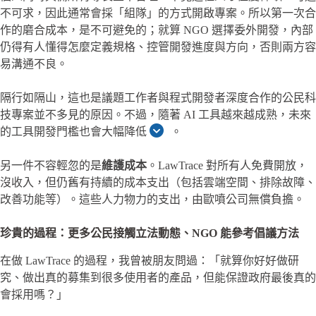
不可求，因此通常會採「組隊」的方式開啟專案。所以第一次合
作的磨合成本，是不可避免的；就算 NGO 選擇委外開發，內部
仍得有人懂得怎麼定義規格、控管開發進度與方向，否則兩方容
易溝通不良。
隔行如隔山，這也是議題工作者與程式開發者深度合作的公民科
技專案並不多見的原因。不過，隨著 AI 工具越來越成熟，未來
的工具開發門檻也會大幅降低
。
另一件不容輕忽的是
維護成本
。LawTrace 對所有人免費開放，
沒收入，但仍舊有持續的成本支出（包括雲端空間、排除故障、
改善功能等）。這些人力物力的支出，由歐噴公司無償負擔。
珍貴的過程：更多公民接觸立法動態、NGO 能參考倡議方法
在做 LawTrace 的過程，我曾被朋友問過：「就算你好好做研
究、做出真的募集到很多使用者的產品，但能保證政府最後真的
會採用嗎？」