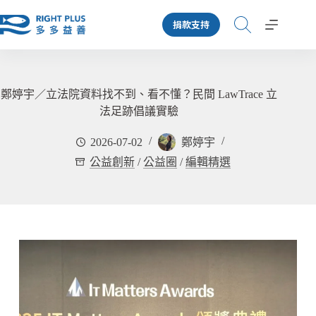
跳
捐款支持
至
主
要
內
容
鄭婷宇／立法院資料找不到、看不懂？民間 LawTrace 立
法足跡倡議實驗
2026-07-02
鄭婷宇
公益創新
/
公益圈
/
編輯精選