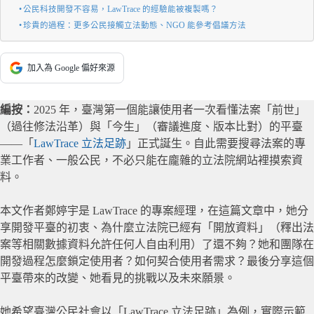
公民科技開發不容易，LawTrace 的經驗能被複製嗎？
珍貴的過程：更多公民接觸立法動態、NGO 能參考倡議方法
加入為 Google 偏好來源
編按：
2025 年，臺灣第一個能讓使用者一次看懂法案「前世」
（過往修法沿革）與「今生」（審議進度、版本比對）的平臺
——「
LawTrace 立法足跡
」正式誕生。自此需要搜尋法案的專
業工作者、一般公民，不必只能在龐雜的立法院網站裡摸索資
料。
本文作者鄭婷宇是 LawTrace 的專案經理，在這篇文章中，她分
享開發平臺的初衷、為什麼立法院已經有「開放資料」（釋出法
案等相關數據資料允許任何人自由利用）了還不夠？她和團隊在
開發過程怎麼鎖定使用者？如何契合使用者需求？最後分享這個
平臺帶來的改變、她看見的挑戰以及未來願景。
她希望臺灣公民社會以「LawTrace 立法足跡」為例，實際示範