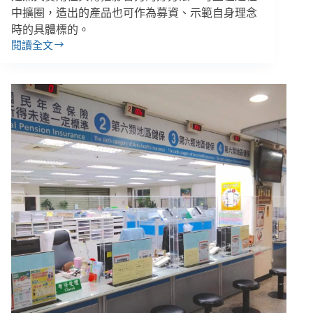
中擴圈，造出的產品也可作為募資、示範自身理念
時的具體標的。
閱讀全文
鄭
婷
宇
／
立
法
院
資
料
找
不
到、
看
不
懂？
民
間
LawTrace