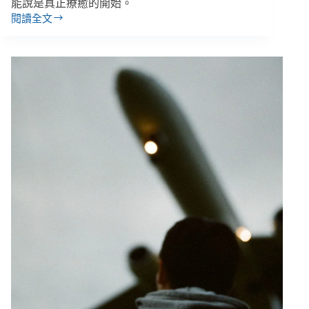
能說是真正療癒的開始。
閱讀全文
賈
宏
偉
／
我
的
收
養
故
事
（下）：
飛
越
半
個
地
球
見
生
母，