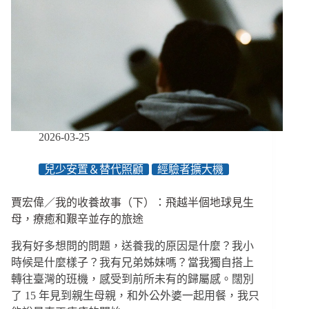
社
安
網
失
靈，
責
任
不
應
2026-03-25
由
社
兒少安置＆替代照顧
經驗者擴大機
工
獨
扛
賈宏偉／我的收養故事（下）：飛越半個地球見生
母，療癒和艱辛並存的旅途
我有好多想問的問題，送養我的原因是什麼？我小
時候是什麼樣子？我有兄弟姊妹嗎？當我獨自搭上
轉往臺灣的班機，感受到前所未有的歸屬感。闊別
了 15 年見到親生母親，和外公外婆一起用餐，我只