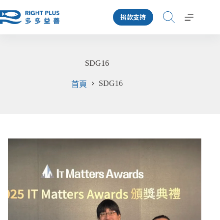
跳
捐款支持
至
主
要
內
SDG16
容
SDG16
首頁