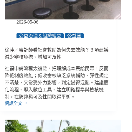
立
法
足
跡
2026-05-06
倡
議
公益治理＆組織經營
公益圈
實
驗
徐萍／審計師看社會救助為何失去效能？３項建議
減少審核負擔、增加可及性
社福申請流程太複雜，把理解成本丟給民眾，反而
降低制度效能；低收審核缺乏系統輔助、彈性規定
不清楚，又常受外力影響，判定變得混亂。建議簡
化流程、導入數位工具、建立明確標準與檢核機
制，在防弊與可及性間取得平衡。
閱讀全文
徐
萍
／
審
計