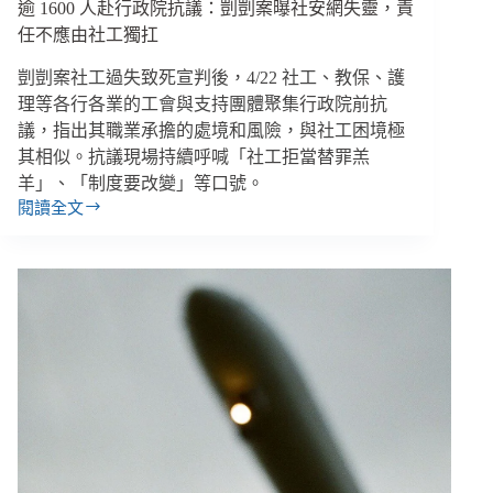
逾 1600 人赴行政院抗議：剴剴案曝社安網失靈，責
擔、
增
任不應由社工獨扛
加
剴剴案社工過失致死宣判後，4/22 社工、教保、護
可
及
理等各行各業的工會與支持團體聚集行政院前抗
性
議，指出其職業承擔的處境和風險，與社工困境極
其相似。抗議現場持續呼喊「社工拒當替罪羔
羊」、「制度要改變」等口號。
閱讀全文
逾
1600
人
赴
行
政
院
抗
議：
剴
剴
案
曝