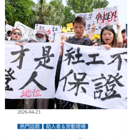
師
看
社
會
救
助
為
何
失
去
效
能？
３
項
建
議
減
2026-04-23
少
審
熱門話題
助人者＆勞動現場
核
負