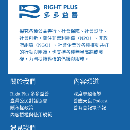
Halfway
Across
the
World
to
Meet
My
探究各種公益善行、社會保障、社會設計、
Birth
社會創新，關注非營利組織（NPO）、非政
Mother
—
府組織（NGO）、社會企業等各種推動共好
A
的行動與團體，也支持各種無畏高牆或障
Journey
礙，力圖扶持雞蛋的倡議與服務。
of
Both
Healing
and
Hardship
關於我們
內容頻道
Right Plus 多多益善
深度專題報導
臺灣公民對話協會
善盡天良 Podcast
隱私權政策
善有善報電子報
內容授權與使用規範
遇見我們