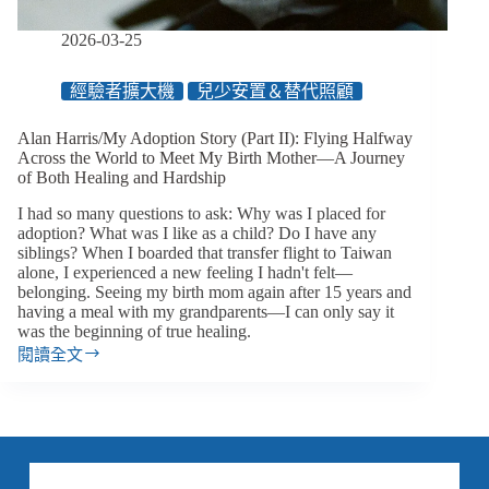
療
癒
2026-03-25
和
艱
經驗者擴大機
兒少安置＆替代照顧
辛
並
Alan Harris/My Adoption Story (Part II): Flying Halfway
存
Across the World to Meet My Birth Mother—A Journey
的
of Both Healing and Hardship
旅
I had so many questions to ask: Why was I placed for
途
adoption? What was I like as a child? Do I have any
siblings? When I boarded that transfer flight to Taiwan
alone, I experienced a new feeling I hadn't felt—
belonging. Seeing my birth mom again after 15 years and
having a meal with my grandparents—I can only say it
was the beginning of true healing.
閱讀全文
Alan
Harris/My
Adoption
Story
(Part
II):
Flying