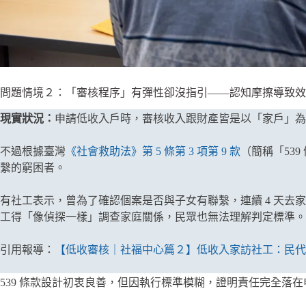
問題情境２：「審核程序」有彈性卻沒指引——認知摩擦導致效
現實狀況：
申請低收入戶時，審核收入跟財產皆是以「家戶」為
不過根據臺灣
《社會救助法》第 5 條第 3 項第 9 款
（簡稱「53
繫的窮困者。
有社工表示，曾為了確認個案是否與子女有聯繫，連續 4 天
工得「像偵探一樣」調查家庭關係，民眾也無法理解判定標準。
引用報導：
【低收審核｜社福中心篇２】低收入家訪社工：民代
539 條款設計初衷良善，但因執行標準模糊，證明責任完全落