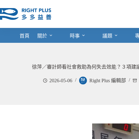
跳
至
主
要
內
首頁
關於
時事
議題
容
徐萍／審計師看社會救助為何失去效能？３項建
2026-05-06
Right Plus 編輯部