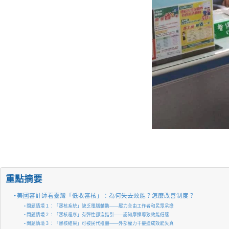
重點摘要
美國審計師看臺灣「低收審核」：為何失去效能？怎麼改善制度？
問題情境１：「審核系統」缺乏電腦輔助——壓力全由工作者和民眾承擔
問題情境２：「審核程序」有彈性卻沒指引——認知摩擦導致效能低落
問題情境３：「審核結果」可被民代推翻——外部權力干擾造成效能失真