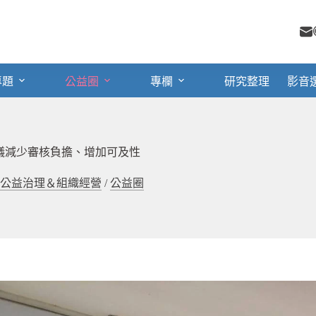
專題
公益圈
專欄
研究整理
影音
議減少審核負擔、增加可及性
公益治理＆組織經營
/
公益圈