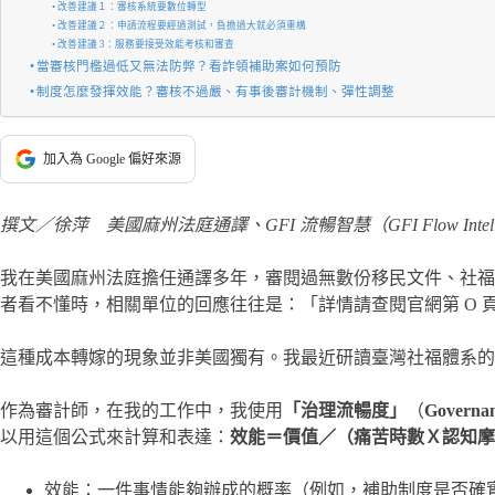
改善建議１：審核系統要數位轉型
改善建議２：申請流程要經過測試，負擔過大就必須重構
改善建議 3：服務要接受效能考核和審查
當審核門檻過低又無法防弊？看詐領補助案如何預防
制度怎麼發揮效能？審核不過嚴、有事後審計機制、彈性調整
加入為 Google 偏好來源
撰文／徐萍 美國麻州法庭通譯、GFI 流暢智慧（GFI Flow Intel
我在美國麻州法庭擔任通譯多年，審閱過無數份移民文件、社福
者看不懂時，相關單位的回應往往是：「詳情請查閱官網第 O 
這種成本轉嫁的現象並非美國獨有。我最近研讀臺灣社福體系的
作為審計師，在我的工作中，我使用
「治理流暢度」
（
Governan
以用這個公式來計算和表達：
效能＝價值／（痛苦時數Ｘ認知摩
效能：一件事情能夠辦成的概率（例如，補助制度是否確