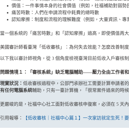
價值：一件事情本身的社會價值（例如，社福補助對弱勢
痛苦時數：人們在申請流程中耗費的總時數
認知摩擦：制度和流程的理解難度（例如，大量資訊、專
當一個系統的「痛苦時數」和「認知摩擦」過高，即使價值再大
美國審計師看臺灣「低收審核」：為何失去效能？怎麼改善制度
以下我以審計師視角，從 3 個角度檢視臺灣目前低收入戶審核制
問題情境１：「審核系統」缺乏電腦輔助——壓力全由工作者和
現實狀況：
低收審核過程中，公部門承辦社工需要計算申請者的
有任何電腦系統
輔助，只有一臺計算機，「很常案件過來的時候
更嚴峻的是，社福中心社工面對低收審核申復案，必須在 5 
引用報導：
【低收審核｜社福中心篇１】一次家訪就定生死！要