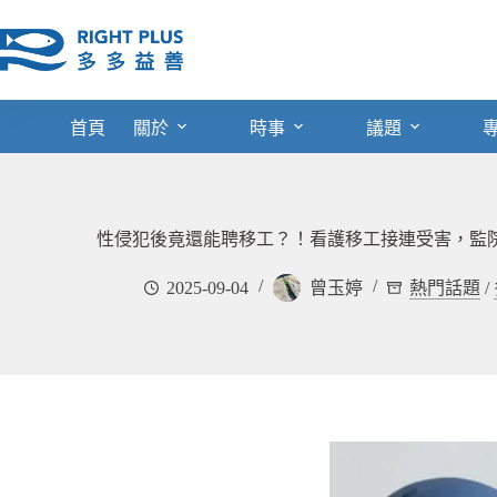
跳
至
主
要
內
首頁
關於
時事
議題
容
性侵犯後竟還能聘移工？！看護移工接連受害，監
2025-09-04
曾玉婷
熱門話題
/