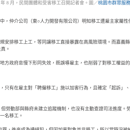
24 年 8 月，民間團體和受害移工召開記者會。圖／
桃園市群眾服
中，仲介公司（東○人力開發有限公司）明知移工遭雇主家屬性
規安排移工上工，等同讓移工直接暴露在高風險環境。而嘉義縣
失真。
地方政府怠慢下形同失效，既誤導雇主，也削弱了對移工權益的
，只有在雇主對「聘僱移工」施以加害行為，且確定「起訴」、
知情，但勞動部與縣府未建立追蹤機制，也沒有主動查證司法進度
另一名移工。
制性交罪，後來成為通緝犯，但因加害對象並非移工，所以當時沒