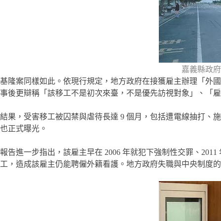
嘉義縣政府
基隆案同樣如此。依現行規定，地方政府在接獲雇主辦理「外國
事後更辯稱「該移工不是初次來臺，不是優先訪視對象」、「
結果，受害移工被囚禁與虐待長達 9 個月，包括遭電線抽打、施用
也正式曝光。
報告進一步指出，該雇主早在 2006 年就犯下強制性交罪、2
工，造成該雇主仍能聘僱外籍看護。地方政府失職與中央制度的