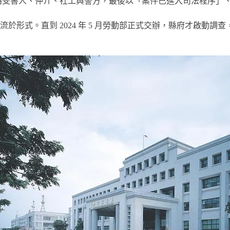
聯絡受害人、仲介、社工與警方，最後以「案件已進入司法程序」
式。直到 2024 年 5 月勞動部正式交辦，縣府才啟動調查，