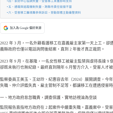
四、家防中心協調失靈，受害移工未獲即時支持
五、通報與追蹤機制失靈，跨縣市責任銜接不當
六、受害移工離境難參與訴訟，勞動部應主動彙整資料
加入為 Google 偏好來源
2022 年 3 月，一名外籍看護移工在嘉義雇主家第一天上工
義縣政府也僅以電話詢問後結案，直到 2 年後才真正裁罰。
2023 年 9 月，在基隆，一名女性移工被雇主監禁與虐待長
卻既未執行也無紀錄。最終直到隔年 6 月警方介入，受害人才
監察委員王美玉、王幼玲、紀惠容去年（2024）展開調查，今年 
失職、仲介評鑑失真、雇主管制不足等，都讓移工在遭遇侵害時無
一、地方政府怠忽職責，調查保護、實地訪視淪為空談
監院報告直指地方政府在 2 起案件中嚴重失職。嘉義案中，受害