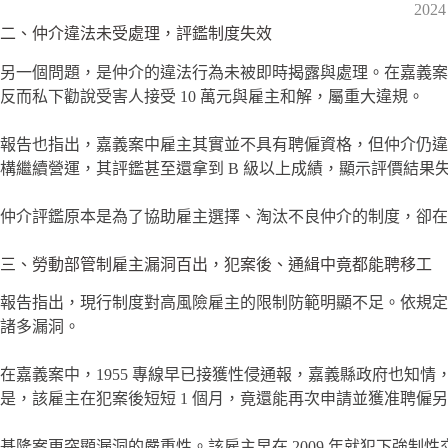
20
二、仲介違法未受處理，評鑑制度失效
另一個問題，是仲介的違法行為未被即時揭露與處理。在嘉義案
反而私下勸說受害人接受 10 萬元與雇主和解，屬重大違規。
報告也指出，嘉義案中雇主其實並不具有聘僱資格，但仲介仍違
構繼續營運，其評鑑甚至還拿到 B 級以上成績，顯示評價結果
仲介評鑑原本是為了協助雇主選擇、淘汰不良仲介的制度，卻在
三、勞動部管制雇主漏洞百出，犯案後、通緝中竟都能聘移工
報告指出，現行制度對高風險雇主的限制防範明顯不足。依規定
諸多漏洞。
在嘉義案中，1955 專線早已接獲性侵通報，嘉義縣政府也
是，該雇主在犯案後短短 1 個月，竟還能再次申請並獲准聘僱
基隆案更突顯漏洞的嚴重性。該雇主早在 2009 年就犯下強