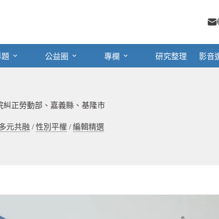
專題
公益圈
專欄
研究整理
影音
院糾正勞動部、嘉義縣、基隆市
多元共融
/
性別平權
/
編輯精選