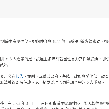
，卻遭到雇主家屬性侵。她向仲介與 1955 勞工諮詢申訴專線求
達 9 個月。令人震驚的是，該雇主多年前就因性暴力案件遭通緝，
被救出。
8 月公布
報告
，並糾正嘉義縣政府、基隆市政府與勞動部。調查
法獲得即時保護。以下摘要整理監察院調查中的 6 大重點。
移工在 2022 年 3 月上工首日即遭雇主家屬性侵，隔天轉往