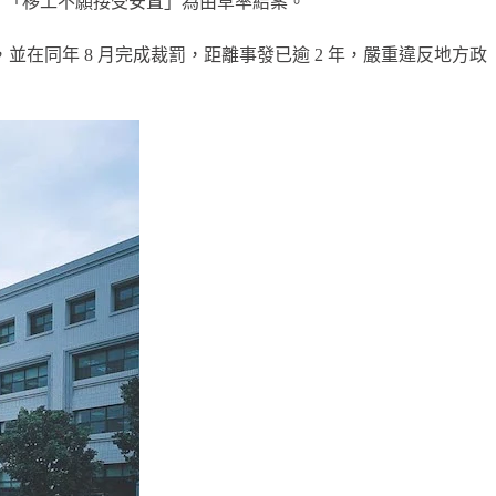
、「移工不願接受安置」為由草率結案。
並在同年 8 月完成裁罰，距離事發已逾 2 年，嚴重違反地方政