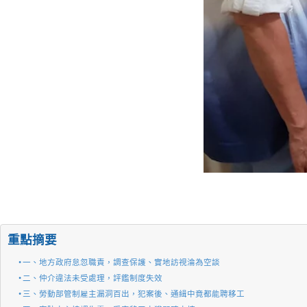
重點摘要
一、地方政府怠忽職責，調查保護、實地訪視淪為空談
二、仲介違法未受處理，評鑑制度失效
三、勞動部管制雇主漏洞百出，犯案後、通緝中竟都能聘移工