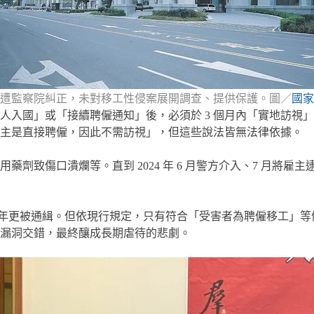
遭監察院糾正，未對移工性侵案展開調查、提供保護。圖／
國家
人入國」或「接續聘僱通知」後，必須於 3 個月內「實地訪視
雇主是直接聘僱，因此不需訪視」，但這些說法皆無法律依據。
藥劑致傷口潰爛等。直到 2024 年 6 月警方介入、7 月將雇
011 年更被通緝。但依現行規定，只有符合「受害者為聘僱移工
漏洞交錯，最終釀成長期虐待的悲劇。