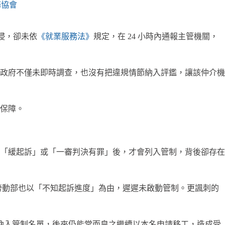
務協會
侵，卻未依
《就業服務法》
規定，在 24 小時內通報主管機關，
政府不僅未即時調查，也沒有把違規情節納入評鑑，讓該仲介機
保障。
「緩起訴」或「一審判決有罪」後，才會列入管制，背後卻存在
。勞動部也以「不知起訴進度」為由，遲遲未啟動管制。更諷刺的
被納入管制名單，後來仍能堂而皇之繼續以本名申請移工，造成受