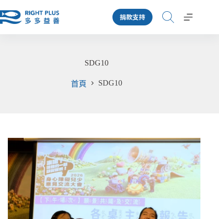
跳
捐款支持
至
主
要
內
SDG10
容
SDG10
首頁