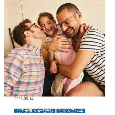
在
挑
青
菜」，
家
庭
看
護
全
天
待
命
但
保
障
貧
乏、
長
2026-05-14
照
論
兒少安置＆替代照顧
兒童＆青少年
壇