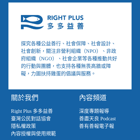
住
事
民
（下）：
挨
飛
批
越
歧
半
視
個
地
探究各種公益善行、社會保障、社會設計、
球
社會創新，關注非營利組織（NPO）、非政
見
府組織（NGO）、社會企業等各種推動共好
生
的行動與團體，也支持各種無畏高牆或障
母，
礙，力圖扶持雞蛋的倡議與服務。
療
癒
和
艱
關於我們
內容頻道
辛
並
Right Plus 多多益善
深度專題報導
存
臺灣公民對話協會
善盡天良 Podcast
的
隱私權政策
善有善報電子報
旅
途
內容授權與使用規範