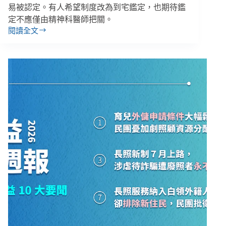
易被認定。有人希望制度改為到宅鑑定，也期待鑑
定不應僅由精神科醫師把關。
閱讀全文
王
修
梧
／
發
狂
才
能
拿
到
證
明？
心
理
社
會
障
礙