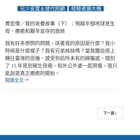
制
兒少安置＆替代照顧
經驗者擴大機
嚴
禁
虐
賈宏偉／我的收養故事（下）：飛越半個地球見生
待
母，療癒和艱辛並存的旅途
詐
騙
我有好多想問的問題，送養我的原因是什麼？我小
者
時候是什麼樣子？我有兄弟姊妹嗎？當我獨自搭上
回
轉往臺灣的班機，感受到前所未有的歸屬感。闊別
任、
了 15 年見到親生母親，和外公外婆一起用餐，我只
長
能說是真正療癒的開始。
照
閱讀全文
納
賈
白
宏
領
偉
外
／
籍
我
卻
下一頁
的
排
收
除
養
新
故