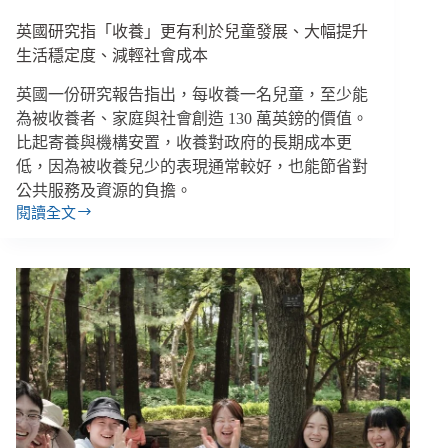
揭
英國研究指「收養」更有利於兒童發展、大幅提升
殘
酷
生活穩定度、減輕社會成本
現
英國一份研究報告指出，每收養一名兒童，至少能
實
為被收養者、家庭與社會創造 130 萬英鎊的價值。
比起寄養與機構安置，收養對政府的長期成本更
低，因為被收養兒少的表現通常較好，也能節省對
公共服務及資源的負擔。
閱讀全文
英
國
研
究
指
「收
養」
更
有
利
於