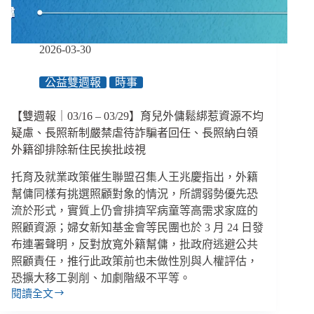
者
申
請
障
2026-03-30
礙
鑑
公益雙週報
時事
定，
卡
【雙週報｜03/16 – 03/29】育兒外傭鬆綁惹資源不均
在
哪
疑慮、長照新制嚴禁虐待詐騙者回任、長照納白領
裡？
外籍卻排除新住民挨批歧視
托育及就業政策催生聯盟召集人王兆慶指出，外籍
幫傭同樣有挑選照顧對象的情況，所謂弱勢優先恐
流於形式，實質上仍會排擠罕病童等高需求家庭的
照顧資源；婦女新知基金會等民團也於 3 月 24 日發
布連署聲明，反對放寬外籍幫傭，批政府逃避公共
照顧責任，推行此政策前也未做性別與人權評估，
恐擴大移工剝削、加劇階級不平等。
閱讀全文
【雙