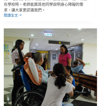
在學校時，老師能跟其他同學說明身心障礙的需
求，讓大家更認識我們。
閱讀全文
「大
人
的
角
度
不
等
於
事
情
的
全
貌」，
一
場
由
身
心