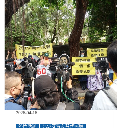
剴
剴
案
社
工
判
決
後：
照
顧
責
任
如
何
改
變？
兒
少
保
2026-04-16
護
現
熱門話題
兒少安置＆替代照顧