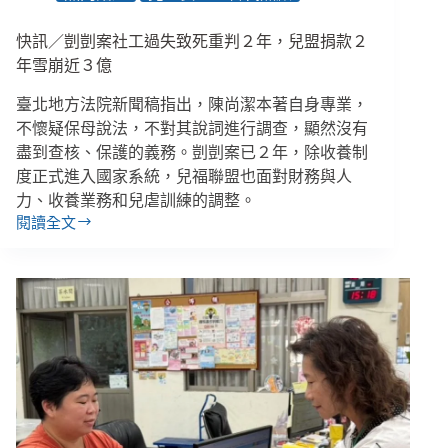
場
會
快訊／剴剴案社工過失致死重判２年，兒盟捐款２
走
向
年雪崩近３億
哪
臺北地方法院新聞稿指出，陳尚潔本著自身專業，
裡？
不懷疑保母說法，不對其說詞進行調查，顯然沒有
盡到查核、保護的義務。剴剴案已２年，除收養制
度正式進入國家系統，兒福聯盟也面對財務與人
力、收養業務和兒虐訓練的調整。
閱讀全文
快
訊
／
剴
剴
案
社
工
過
失
致