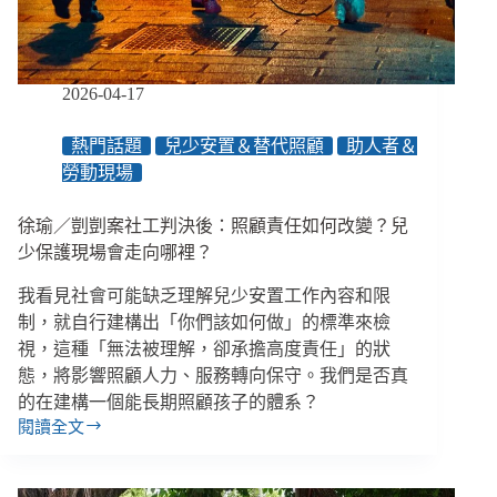
再
只
剩
「工
2026-04-17
作」
一
熱門話題
兒少安置＆替代照顧
助人者＆
條
勞動現場
路
／
【創
徐瑜／剴剴案社工判決後：照顧責任如何改變？兒
新！
少保護現場會走向哪裡？
不
是
我看見社會可能缺乏理解兒少安置工作內容和限
空
制，就自行建構出「你們該如何做」的標準來檢
話】
視，這種「無法被理解，卻承擔高度責任」的狀
專
態，將影響照顧人力、服務轉向保守。我們是否真
欄
的在建構一個能長期照顧孩子的體系？
閱讀全文
徐
瑜
／