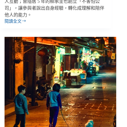
人互動；曾隱居 5 年的柳承圭也創立「不害怕公
司」，讓參與者說出自身經驗，轉化成理解和陪伴
他人的能力。
閱讀全文
南
韓
的
孤
立
與
隱
居
青
年
支
持：
當
回
歸
社
會
不