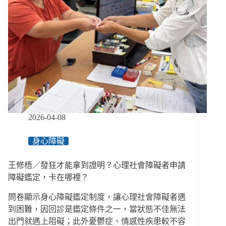
死
重
判
２
年，
兒
盟
捐
款
２
年
2026-04-08
雪
崩
身心障礙
近
３
王修梧／發狂才能拿到證明？心理社會障礙者申請
億
障礙鑑定，卡在哪裡？
問卷顯示身心障礙鑑定制度，讓心理社會障礙者遇
到困難，因回診是鑑定條件之一，當狀態不佳無法
出門就遇上阻礙；此外憂鬱症、情感性疾患較不容