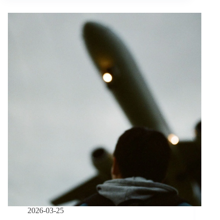
週
報
｜
03/16
–
03/29】
育
兒
外
傭
鬆
綁
惹
資
源
不
均
疑
慮、
長
照
2026-03-25
新