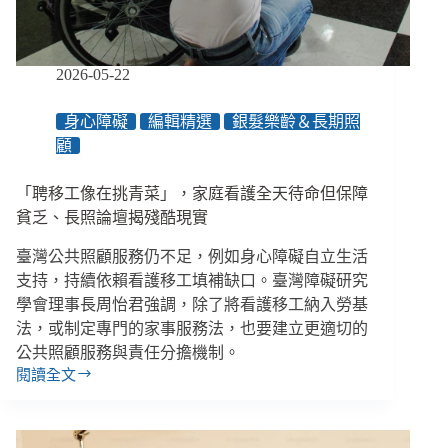
障
礙
孩
子
2026-05-22
主
動
身心障礙
編輯精選
銀髮樂齡＆長期照
發
顧
起
的
交
「聘移工像在挑青菜」，家庭看護全天待命但保障
流
貧乏、長照論壇揭殘酷現實
大
會
臺灣公共照顧服務仍不足，例如身心障礙自立生活
支持，持續依賴看護移工填補缺口。臺灣障礙研究
學會理事長周怡君強調，除了將看護移工納入勞基
法，或制定專門的家事服務法，也要建立更適切的
公共照顧服務與責任分擔機制。
閱讀全文
「聘
移
工
像