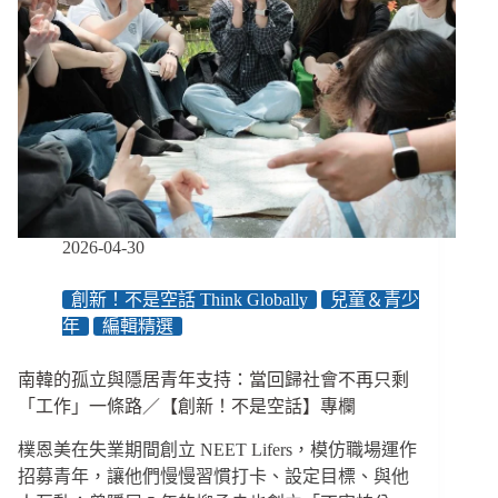
兒
童
發
展、
大
幅
提
升
生
活
穩
2026-04-30
定
度、
創新！不是空話 Think Globally
兒童＆青少
減
年
編輯精選
輕
社
會
南韓的孤立與隱居青年支持：當回歸社會不再只剩
成
「工作」一條路／【創新！不是空話】專欄
本
樸恩美在失業期間創立 NEET Lifers，模仿職場運作
招募青年，讓他們慢慢習慣打卡、設定目標、與他