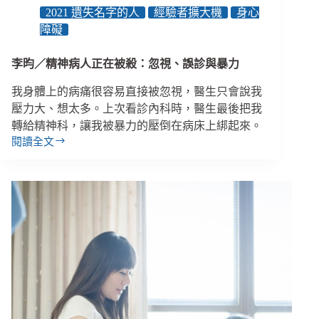
援，
2021 遺失名字的人
經驗者擴大機
身心
給
障礙
家
長
們
李昀／精神病人正在被殺：忽視、誤診與暴力
的
5
我身體上的病痛很容易直接被忽視，醫生只會說我
個
壓力大、想太多。上次看診內科時，醫生最後把我
建
轉給精神科，讓我被暴力的壓倒在病床上綁起來。
議
閱讀全文
李
昀
／
精
神
病
人
正
在
被
殺：
忽