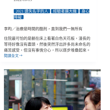
的
坦
2021 遺失名字的人
經驗者擴大機
身心
白
障礙
李昀／治療是時間的酷刑，直到我們一無所有
住院最可怕的是躺在床上看著白色天花板，漫長的
等待好像沒有盡頭，然後突然浮出許多尚未命名的
痛苦感受，但沒有事情分心，所以逐步堆疊起來。
閱讀全文
李
昀
／
治
療
是
時
間
的
酷
刑，