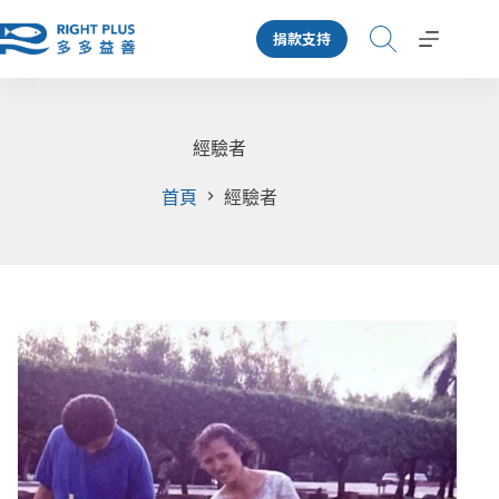
跳
捐款支持
至
主
要
內
容
經驗者
首頁
經驗者