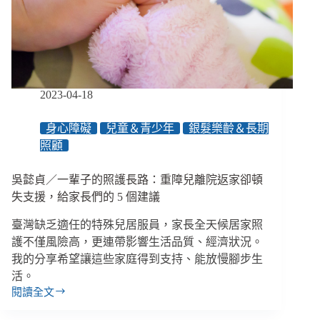
聊
生
死
才
可
能
2023-04-18
善
終
身心障礙
兒童＆青少年
銀髮樂齡＆長期
照顧
吳懿貞／一輩子的照護長路：重障兒離院返家卻頓
失支援，給家長們的 5 個建議
臺灣缺乏適任的特殊兒居服員，家長全天候居家照
護不僅風險高，更連帶影響生活品質、經濟狀況。
我的分享希望讓這些家庭得到支持、能放慢腳步生
活。
閱讀全文
吳
懿