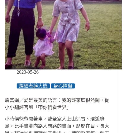
2023-05-26
經驗者擴大機
身心障礙
詹富娟／愛是最美的語言：我的聾家庭很熱鬧，從
小小翻譯官到「帶你們看世界」
小時候爸爸開著車，載全家人上山追雪、環遊綠
島，比手畫腳向路人問路的畫面，歷歷在目。長大