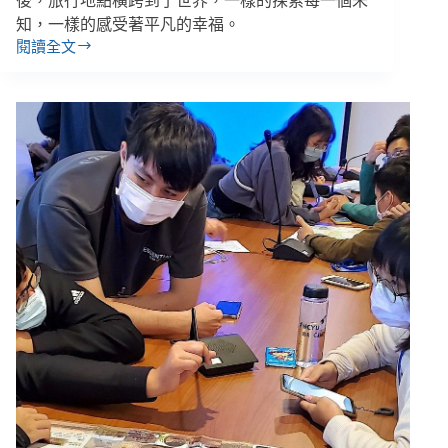
後，旅行地點橫跨到了世界，一樣的探索每一個未
知，一樣的感受著平凡的幸福。
閱讀全文
詹
富
娟
／
愛
是
最
美
的
語
言：
我
的
聾
家
庭
很
熱
鬧，