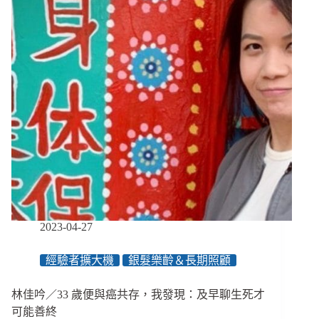
障
求
學
路：
痛
苦
的
分
組、
開
不
了
口
的
需
2023-04-27
求、
高
經驗者擴大機
銀髮樂齡＆長期照顧
畢
業
林佳吟／33 歲便與癌共存，我發現：及早聊生死才
門
檻
可能善終