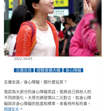
直
到
我
們
一
無
所
有
2022-10-03
左邊女孩
經驗者擴大機
身心障礙
左邊女孩／身心障礙，開什麼玩笑？
我認為大部分的身心障礙笑話，是將自己與他人的
不同誇張化。大眾也總習慣以二元對立，如身心障
礙與非身心障礙的態度和標準，來看待所有的事。
閱讀全文