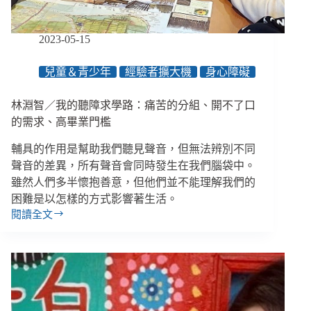
從
小
小
2023-05-15
翻
譯
兒童＆青少年
經驗者擴大機
身心障礙
官
到
林淵智／我的聽障求學路：痛苦的分組、開不了口
「帶
你
的需求、高畢業門檻
們
輔具的作用是幫助我們聽見聲音，但無法辨別不同
看
世
聲音的差異，所有聲音會同時發生在我們腦袋中。
界」
雖然人們多半懷抱善意，但他們並不能理解我們的
困難是以怎樣的方式影響著生活。
閱讀全文
林
淵
智
／
我
的
聽