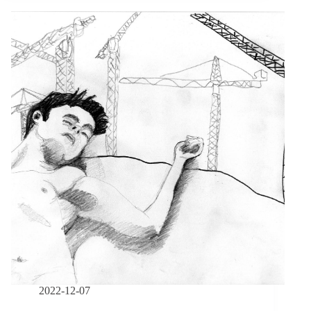
貞
／
一
輩
子
的
照
護
長
路：
重
障
兒
離
院
返
家
卻
頓
失
2022-12-07
支