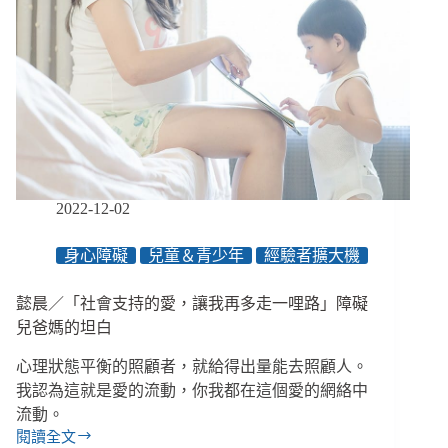
視、
誤
診
與
暴
力
2022-12-02
身心障礙
兒童＆青少年
經驗者擴大機
懿晨／「社會支持的愛，讓我再多走一哩路」障礙
兒爸媽的坦白
心理狀態平衡的照顧者，就給得出量能去照顧人。
我認為這就是愛的流動，你我都在這個愛的網絡中
流動。
閱讀全文
懿