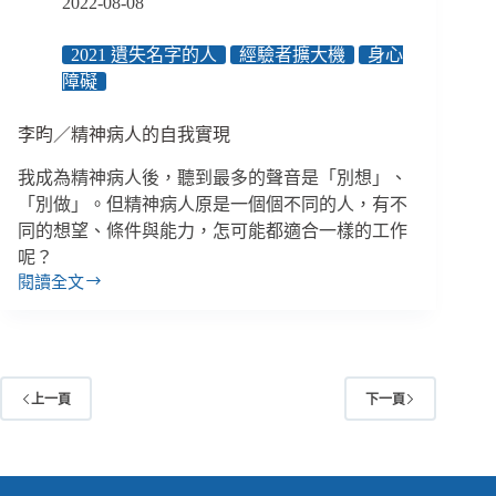
2022-08-08
2021 遺失名字的人
經驗者擴大機
身心
障礙
李昀／精神病人的自我實現
我成為精神病人後，聽到最多的聲音是「別想」、
「別做」。但精神病人原是一個個不同的人，有不
同的想望、條件與能力，怎可能都適合一樣的工作
呢？
閱讀全文
李
昀
／
精
神
上一頁
下一頁
病
人
的
自