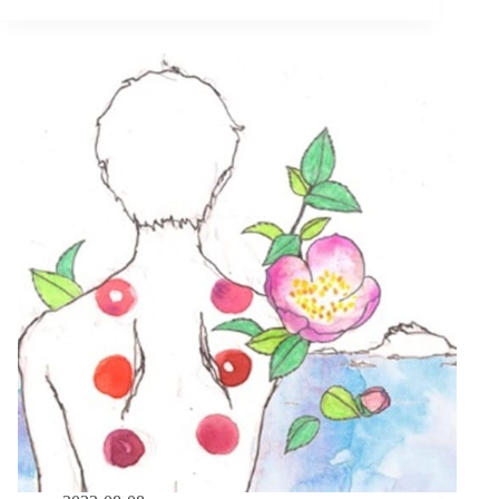
左
邊
女
孩
／
身
心
障
礙，
開
什
麼
玩
笑？