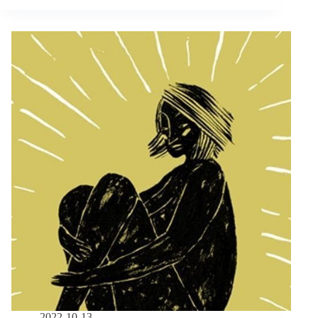
晨
／
「社
會
支
持
的
愛，
讓
我
再
多
走
一
哩
路」
障
礙
兒
爸
媽
2022-10-13