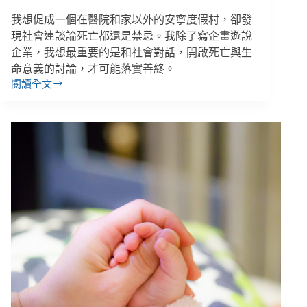
我想促成一個在醫院和家以外的安寧度假村，卻發
現社會連談論死亡都還是禁忌。我除了寫企畫遊說
企業，我想最重要的是和社會對話，開啟死亡與生
命意義的討論，才可能落實善終。
閱讀全文
林
佳
吟
／
33
歲
便
與
癌
共
存，
我
發
現：
及
早