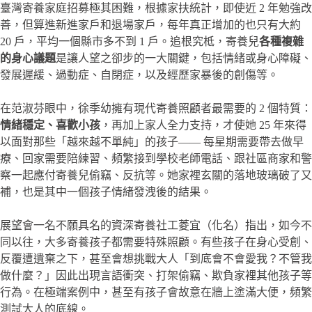
臺灣寄養家庭招募極其困難，根據家扶統計，即使近 2 年勉強改
善，但算進新進家戶和退場家戶，每年真正增加的也只有大約
20 戶，平均一個縣市多不到 1 戶。追根究柢，寄養兒
各種複雜
的身心議題
是讓人望之卻步的一大關鍵，包括情緒或身心障礙、
發展遲緩、過動症、自閉症，以及經歷家暴後的創傷等。
在范淑芬眼中，徐季幼擁有現代寄養照顧者最需要的 2 個特質：
情緒穩定、喜歡小孩
，再加上家人全力支持，才使她 25 年來得
以面對那些「越來越不單純」的孩子—— 每星期需要帶去做早
療、回家需要陪練習、頻繁接到學校老師電話、跟社區商家和警
察一起應付寄養兒偷竊、反抗等。她家裡玄關的落地玻璃破了又
補，也是其中一個孩子情緒發洩後的結果。
展望會一名不願具名的資深寄養社工菱宜（化名）指出，如今不
同以往，大多寄養孩子都需要特殊照顧。有些孩子在身心受創、
反覆遭遺棄之下，甚至會想挑戰大人「到底會不會愛我？不管我
做什麼？」因此出現言語衝突、打架偷竊、欺負家裡其他孩子等
行為。在極端案例中，甚至有孩子會故意在牆上塗滿大便，頻繁
測試大人的底線。