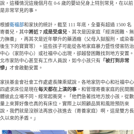
說，這種情況這幾個月在 0-6 歲的嬰幼兒身上特別常見，在以前
是非常罕見的事。
根據
衛福部
和家扶的統計，截至 111 年底，全臺有超過 1500 名
寄養兒，其中
將近 7 成是受虐兒
、其次是因家庭「經濟困難、無
力撫養」，再其次是近年攀升的藥酒癮（父母入獄服刑，或染毒
後生下的寶寶等）。這些孩子可能從各地家庭暴力暨性侵害防治
中心（家防中心）或社福中心出現，卻越發困難找到地方安置。
北市家防中心甚至有工作人員說，如今小孩只有
「被打到非常
慘」
才會啟動安置。
家扶基金會社會工作處處長陳乘斌說，各地家防中心和社福中心
四處求床位是現在
每天都在上演的事
，和管理寄養家庭的民間團
體彼此立場不同、經常起衝突。「他們急著找地方放小孩，從數
量上來算好像也真的有床位，實際上以照顧品質和風險預防來
說，我們就是沒辦法再放小孩進去（寄養家庭）啊，這是雙方長
久以來的矛盾。」