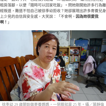
租房落腳，以便「隨時可以回家吃飯」。問她剛開始許多行為離
經叛道，難道不怕自己被徐季幼拒收？她卻展現出許多寄養兒身
上少見的自信與安全感，大笑說：「不會啊，
因為她很愛我
啊！
」
徐季幼 29 歲開始做寄養媽媽，一晃眼就是 25 年。攝／葉靜倫