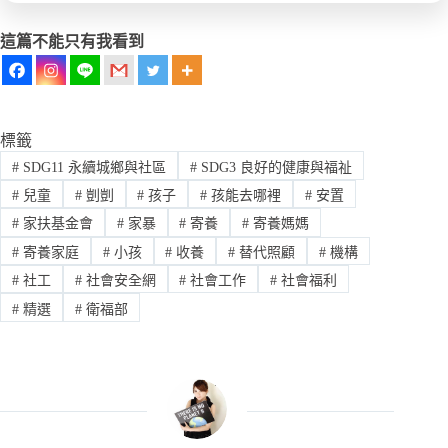
這篇不能只有我看到
標籤
#
SDG11 永續城鄉與社區
#
SDG3 良好的健康與福祉
#
兒童
#
剴剴
#
孩子
#
孩能去哪裡
#
安置
#
家扶基金會
#
家暴
#
寄養
#
寄養媽媽
#
寄養家庭
#
小孩
#
收養
#
替代照顧
#
機構
#
社工
#
社會安全網
#
社會工作
#
社會福利
#
精選
#
衛福部