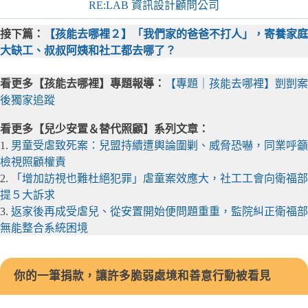
RE:LAB 資訊設計顧問公司
接下篇：
【孩能去哪裡２】「我們家的爸爸不打人」，寄養家庭
大缺工、叔叔阿姨和社工都去哪了？
看更多【孩能去哪裡】專題報導：
【專題｜孩能去哪裡】剴剴案
後獨家追蹤
看更多【兒少安置＆替代照顧】系列文章：
1.
男童受虐致死案：兒盟持續遭輿論圍剿、威脅恐嚇，同業呼籲
檢視照顧權責
2.
「增加訪視也難杜絕犯罪」虐童案效應大，社工工會向衛福部
提５大訴求
3.
返家後再成受虐兒、從安置開始便問題重重，監院糾正衛福部
無能整合系統困境
你的一筆捐款，讓許多脆弱處境和善意行動被看見