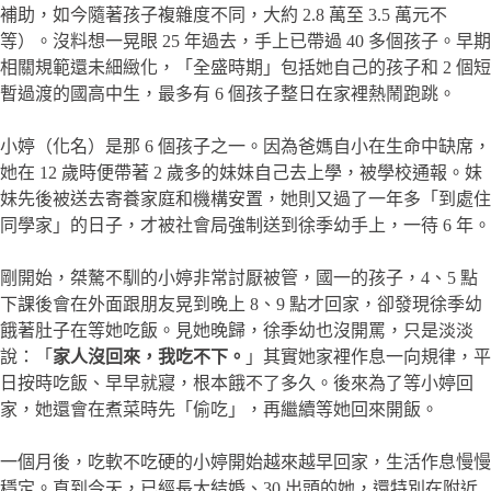
補助，如今隨著孩子複雜度不同，大約 2.8 萬至 3.5 萬元不
等）。沒料想一晃眼 25 年過去，手上已帶過 40 多個孩子。早期
相關規範還未細緻化，「全盛時期」包括她自己的孩子和 2 個短
暫過渡的國高中生，最多有 6 個孩子整日在家裡熱鬧跑跳。
小婷（化名）是那 6 個孩子之一。因為爸媽自小在生命中缺席，
她在 12 歲時便帶著 2 歲多的妹妹自己去上學，被學校通報。妹
妹先後被送去寄養家庭和機構安置，她則又過了一年多「到處住
同學家」的日子，才被社會局強制送到徐季幼手上，一待 6 年。
剛開始，桀驁不馴的小婷非常討厭被管，國一的孩子，4、5 點
下課後會在外面跟朋友晃到晚上 8、9 點才回家，卻發現徐季幼
餓著肚子在等她吃飯。見她晚歸，徐季幼也沒開罵，只是淡淡
說：「
家人沒回來，我吃不下。
」其實她家裡作息一向規律，平
日按時吃飯、早早就寢，根本餓不了多久。後來為了等小婷回
家，她還會在煮菜時先「偷吃」，再繼續等她回來開飯。
一個月後，吃軟不吃硬的小婷開始越來越早回家，生活作息慢慢
穩定。直到今天，已經長大結婚、30 出頭的她，還特別在附近