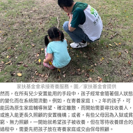
家扶基金會承接寄養服務。圖／家扶基金會提供
然而，在所有兒少安置能用的手段中，孩子經常會隨著個人狀態
的變化而在系統間流動。例如，在寄養家庭 1、2 年的孩子，可
能因為原生家庭輔導無望、確定離散，而開始需要尋找收養人，
或進入能更長久照顧的安置機構；或者，有些父母因為入獄或貧
窮、無力照顧，一開始就希望孩子被收養，但在等待收養媒合的
過程中，需要先把孩子放在寄養家庭或交由保母照顧。