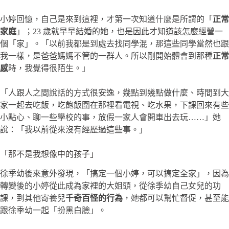
小婷回憶，自己是來到這裡，才第一次知道什麼是所謂的「
正常
家庭
」；23 歲就早早結婚的她，也是因此才知道該怎麼經營一
個「家」。「以前我都是到處去找同學混，那這些同學當然也跟
我一樣，是爸爸媽媽不管的一群人。所以剛開始體會到那種
正常
感
時，我覺得很陌生。」
「人跟人之間說話的方式很安逸，幾點到幾點做什麼、時間到大
家一起去吃飯，吃飽飯圍在那裡看電視、吃水果，下課回來有些
小點心、聊一些學校的事，放假一家人會開車出去玩……」她
說：「我以前從來沒有經歷過這些事。」
「那不是我想像中的孩子」
徐季幼後來意外發現，「搞定一個小婷，可以搞定全家」，因為
轉變後的小婷從此成為家裡的大姐頭，從徐季幼自己女兒的功
課，到其他寄養兒
千奇百怪的行為
，她都可以幫忙督促，甚至能
跟徐季幼一起「扮黑白臉」。