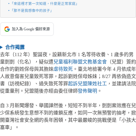
「來這裡才第一次知道，什麼是正常家庭」
「那不是我想像中的孩子」
加入為 Google 偏好來源
合作揭露
去年（112 年）聖誕夜，設籍新北市 1 名等待收養、1 歲多的男
童剴剴（化名），疑似遭
兒童福利聯盟文教基金會
（兒盟）簽約
合作的劉姓保母與其胞妹
虐待致死
。臺北地檢署今年 4 月依成年
人故意傷害兒童致死等罪，起訴劉姓保母姊妹；8/27 再依偽造文
書（訪視紀錄）、過失致死等罪
起訴兒盟陳姓社工
，並建請法院
從重量刑。兒盟隨後亦經由委任律師
發佈聲明
。
自 3 月新聞爆發、舉國譁然後，短短不到半年，剴剴案效應在兒
少保系統發生意想不到的連鎖反應，如同一次無預警的抽考，掀
開臺灣社會安全網的長年困頓，其中最嚴峻的挑戰便是「小孩大
塞車」。