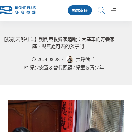
跳
捐款支持
至
主
要
內
容
【孩能去哪裡１】剴剴案後獨家追蹤：大塞車的寄養家
庭，與無處可去的孩子們
2024-08-28
葉靜倫
兒少安置＆替代照顧
/
兒童＆青少年