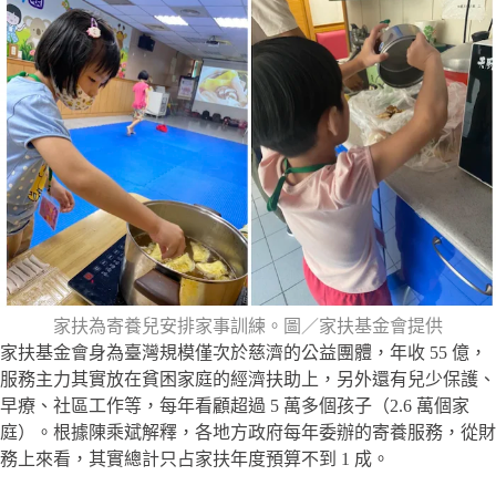
家扶為寄養兒安排家事訓練。圖／家扶基金會提供
家扶基金會身為臺灣規模僅次於慈濟的公益團體，年收 55 億，
服務主力其實放在貧困家庭的經濟扶助上，另外還有兒少保護、
早療、社區工作等，每年看顧超過 5 萬多個孩子（2.6 萬個家
庭）。根據陳乘斌解釋，各地方政府每年委辦的寄養服務，從財
務上來看，其實總計只占家扶年度預算不到 1 成。