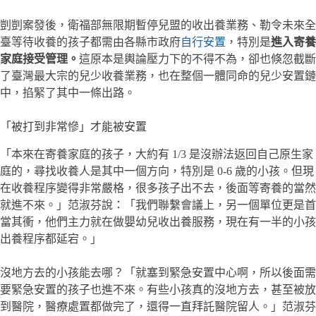
剴剴案發後，衛福部無限期暫停兒盟的收出養業務、勒令未來全
臺等待收養的孩子都需由各縣市政府
自行安置
，特別是
進入寄養
家庭接受管理。
這原本是輿論壓力下的不得不為，卻也倏忽截斷
了臺灣最大宗的兒少收養業務，也在整個一體同命的兒少安置鏈
中，掐緊了其中一條出路。
「被打到非常慘」才能被安置
「本來在寄養家庭的孩子，大約有 1/3 是沒辦法返回自己原生家
庭的，尋找收養人是其中一個方向，特別是 0-6 歲的小孩。但現
在收養程序變得非常嚴格，很多孩子出不去，後面等寄養的當然
就進不來。」范淑芬說：「我們聯繫會議上，另一個單位更是首
當其衝，他們主力就在做嬰幼兒收出養服務，現在有一半的小孩
出養程序都延宕。」
沒地方去的小孩能去哪？「就塞到緊急安置中心啊，所以後面需
要緊急安置的孩子也進不來。有些小孩真的沒地方去，甚至被放
到醫院，醫療處置都做完了，還得一直拜託醫院留人。」范淑芬