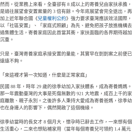
然而，從業務上來看，全臺卻有 8 成以上的寄養兒由家扶承擔，
是過往展望會安置案量的 3 倍有餘。今年底展望會完全退出，再
加上近年聯合國《
兒童權利公約
》強力要求臺灣應該效法國際，
以「社區安置」、「家庭式照顧」為先、避免把孩子放進機構去
過集體生活，寄養家庭因此首當其衝，家扶面臨的各界期待越加
沉重。
只是，臺灣寄養家庭承接安置的量能，其實早在剴剴案之前便已
遠遠不夠。
「來這裡才第一次知道，什麼是正常家庭」
民國 88 年，時年 29 歲的徐季幼加入家扶體系，成為寄養媽媽。
那一年震動臺灣的大事是死傷無數的 921 大地震，成百上千的家
庭離散、親子永別。之後許多人秉持大愛成為寄養爸媽，徐季幼
也在身邊人的影響下，偶然開啟了這個機緣。
徐季幼當時的長女才 8 個月大，懷孕時已辭去工作，一來想有個
生活重心，二來也想貼補家用（當年每個寄養兒可領約 1.4 萬元