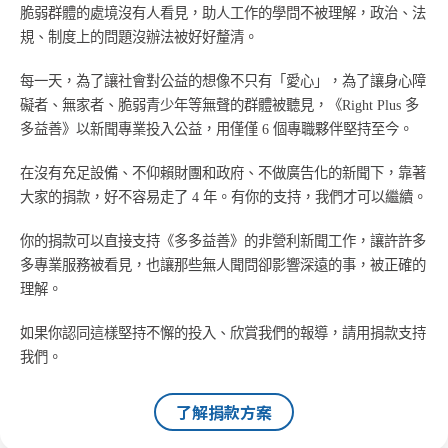
脆弱群體的處境沒有人看見，助人工作的學問不被理解，政治、法
規、制度上的問題沒辦法被好好釐清。
每一天，為了讓社會對公益的想像不只有「愛心」，為了讓身心障
礙者、無家者、脆弱青少年等無聲的群體被聽見，《Right Plus 多
多益善》以新聞專業投入公益，用僅僅 6 個專職夥伴堅持至今。
在沒有充足設備、不仰賴財團和政府、不做廣告化的新聞下，靠著
大家的捐款，好不容易走了 4 年。有你的支持，我們才可以繼續。
你的捐款可以直接支持《多多益善》的非營利新聞工作，讓許許多
多專業服務被看見，也讓那些無人聞問卻影響深遠的事，被正確的
理解。
如果你認同這樣堅持不懈的投入、欣賞我們的報導，請用捐款支持
我們。
了解捐款方案