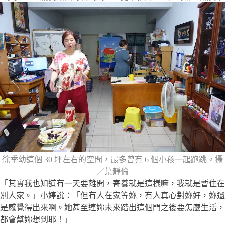
徐季幼這個 30 坪左右的空間，最多曾有 6 個小孩一起跑跳。攝
／葉靜倫
「其實我也知道有一天要離開，寄養就是這樣嘛，我就是暫住在
別人家。」小婷說：「但有人在家等妳，有人真心對妳好，妳還
是感覺得出來啊。她甚至連妳未來踏出這個門之後要怎麼生活，
都會幫妳想到耶！」