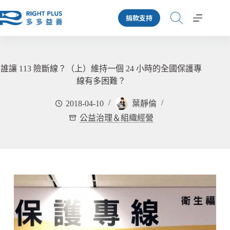
跳
捐款支持
至
主
要
內
容
誰讓 113 險斷線？（上）維持一個 24 小時的全國保護專
線有多困難？
2018-04-10
葉靜倫
公益治理＆組織經營