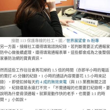
接聽 113 保護專線的社工。圖／
世界展望會 fb 粉專
另一方面，接線社工還得填寫諮詢紀錄，若判斷需要正式通報家
防中心做後續處理，還得填寫通報表單，這些都會成為之後整個
家暴防治網的寶貴資訊。
然而這些工作往往會再花掉約 1.5 倍的時間（亦即半小時的電話
約需打 45 分鐘的紀錄，1 小時的通話內容需要花 1.5 小時來記
錄），即使扣掉每天
約 4 成的無效來電
（與 113 業務無關之諮
詢），紀錄還是永遠打不完。「不需通報的也需要打紀錄啊，要
說明為什麼毋須通報。就算是動作快的老手，也需要 1:1 的時
間。」小如說。