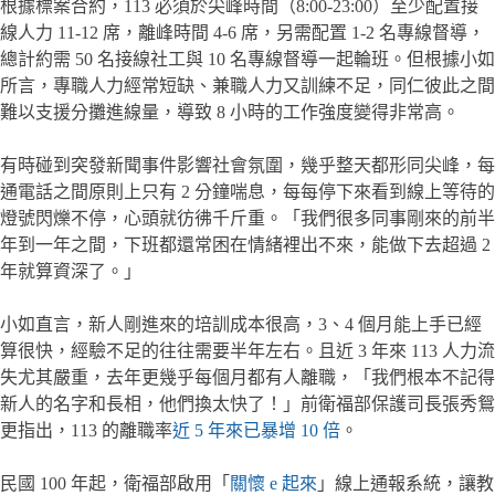
根據標案合約，113 必須於尖峰時間（8:00-23:00）至少配置接
線人力 11-12 席，離峰時間 4-6 席，另需配置 1-2 名專線督導，
總計約需 50 名接線社工與 10 名專線督導一起輪班。但根據小如
所言，專職人力經常短缺、兼職人力又訓練不足，同仁彼此之間
難以支援分攤進線量，導致 8 小時的工作強度變得非常高。
有時碰到突發新聞事件影響社會氛圍，幾乎整天都形同尖峰，每
通電話之間原則上只有 2 分鐘喘息，每每停下來看到線上等待的
燈號閃爍不停，心頭就彷彿千斤重。「我們很多同事剛來的前半
年到一年之間，下班都還常困在情緒裡出不來，能做下去超過 2
年就算資深了。」
小如直言，新人剛進來的培訓成本很高，3、4 個月能上手已經
算很快，經驗不足的往往需要半年左右。且近 3 年來 113 人力流
失尤其嚴重，去年更幾乎每個月都有人離職，「我們根本不記得
新人的名字和長相，他們換太快了！」前衛福部保護司長張秀鴛
更指出，113 的離職率
近 5 年來已暴增 10 倍
。
民國 100 年起，衛福部啟用「
關懷 e 起來
」線上通報系統，讓教