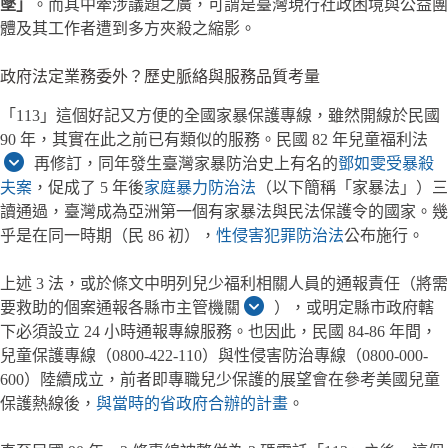
墜」
。而其中牽涉議題之廣，可謂是臺灣現行社政困境與公益團
體及其工作者遭到多方夾殺之縮影。
政府法定業務委外？歷史脈絡與服務品質考量
「113」這個好記又方便的全國家暴保護專線，雖然開線於民國
90 年，其實在此之前已有類似的服務。民國 82 年兒童福利法
再修訂，同年發生臺灣家暴防治史上有名的
鄧如雯受暴殺
夫案
，促成了 5 年後
家庭暴力防治法
（以下簡稱「家暴法」）三
讀通過，臺灣成為亞洲第一個有家暴法與民法保護令的國家。幾
乎是在同一時期（民 86 初），
性侵害犯罪防治法
公布施行。
上述 3 法，或於條文中明列兒少福利相關人員的通報責任（將需
要救助的個案通報各縣市主管機關
），或明定縣市政府轄
下必須設立 24 小時通報專線服務。也因此，民國 84-86 年間，
兒童保護專線（0800-422-110）與性侵害防治專線（0800-000-
600）陸續成立，前者即專職兒少保護的展望會在參考美國兒童
保護熱線後，
與當時的省政府合辦的計畫
。