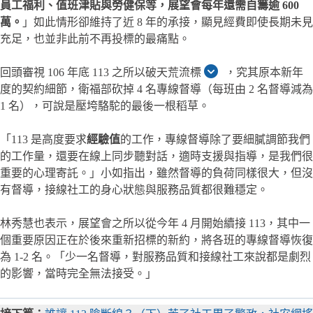
員工福利、值班津貼與勞健保等，展望會每年還需自籌逾 600
萬。
」如此情形卻維持了近 8 年的承接，顯見經費即使長期未見
充足，也並非此前不再投標的最痛點。
回頭審視 106 年底 113 之所以破天荒流標
，究其原本新年
度的契約細節，衛福部砍掉 4 名專線督導（每班由 2 名督導減為
1 名），可說是壓垮駱駝的最後一根稻草。
「113 是高度要求
經驗值
的工作，專線督導除了要細膩調節我們
的工作量，還要在線上同步聽對話，適時支援與指導，是我們很
重要的心理寄託。」小如指出，雖然督導的負荷同樣很大，但沒
有督導，接線社工的身心狀態與服務品質都很難穩定。
林秀慧也表示，展望會之所以從今年 4 月開始續接 113，其中一
個重要原因正在於後來重新招標的新約，將各班的專線督導恢復
為 1-2 名。「少一名督導，對服務品質和接線社工來說都是劇烈
的影響，當時完全無法接受。」