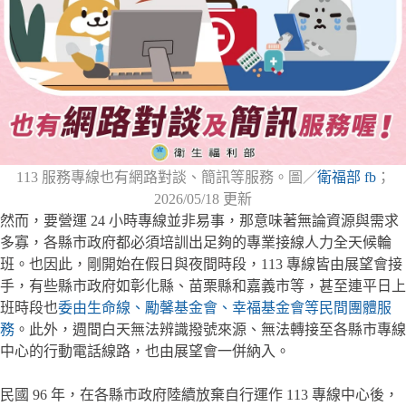
113 服務專線也有網路對談、簡訊等服務。圖／
衛福部 fb
；
2026/05/18 更新
然而，要營運 24 小時專線並非易事，那意味著無論資源與需求
多寡，各縣市政府都必須培訓出足夠的專業接線人力全天候輪
班。也因此，剛開始在假日與夜間時段，113 專線皆由展望會接
手，有些縣市政府如彰化縣、苗栗縣和嘉義市等，甚至連平日上
班時段也
委由生命線、勵馨基金會、幸福基金會等民間團體服
務
。此外，週間白天無法辨識撥號來源、無法轉接至各縣市專線
中心的行動電話線路，也由展望會一併納入。
民國 96 年，在各縣市政府陸續放棄自行運作 113 專線中心後，