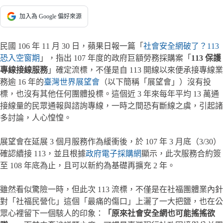
加入為 Google 偏好來源
民國 106 年 11 月 30 日，蘋果日報一篇「
社會安全網破了？113
恐入空窗期
」，指出 107 年度的政府巨額勞務採購案「
113 保護
專線接線服務
」確定流標，不僅是自 113 開線以來便承接專線業
務逾 16 年的
臺灣世界展望會
（以下簡稱「展望會」）沒有投
標，也沒有其他任何團體投標。這個近 3 年來每年平均 13 萬通
接線量的民眾通報與諮詢專線，一時之間恐有斷線之虞，引起諸
多討論，人心惶惶。
展望會在延展 3 個月服務作為緩衝後，於 107 年 3 月底（3/30）
確認續接 113，並且根據
政府電子採購網
顯示，此次服務合約簽
至 108 年底為止，且可以新約為基礎再擴充 2 年。
雖然看似驚險一時，但此次 113 流標，不僅是在社福團體業內針
對「社福民營化」這個「最痛的傷口」上灑了一大把鹽，也在公
眾心裡留下一個駭人的印象：
「原來社會安全網也可能搖搖欲