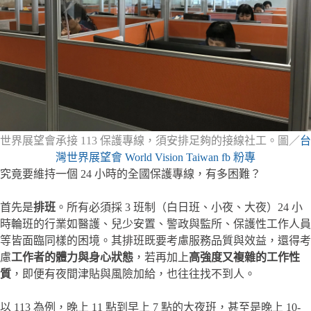
世界展望會承接 113 保護專線，須安排足夠的接線社工。圖／
台
灣世界展望會 World Vision Taiwan fb 粉專
究竟要維持一個 24 小時的全國保護專線，有多困難？
首先是
排班
。所有必須採 3 班制（白日班、小夜、大夜）24 小
時輪班的行業如醫護、兒少安置、警政與監所、保護性工作人員
等皆面臨同樣的困境。其排班既要考慮服務品質與效益，還得考
慮
工作者的體力與身心狀態
，若再加上
高強度又複雜的工作性
質
，即便有夜間津貼與風險加給，也往往找不到人。
以 113 為例，晚上 11 點到早上 7 點的大夜班，甚至是晚上 10-