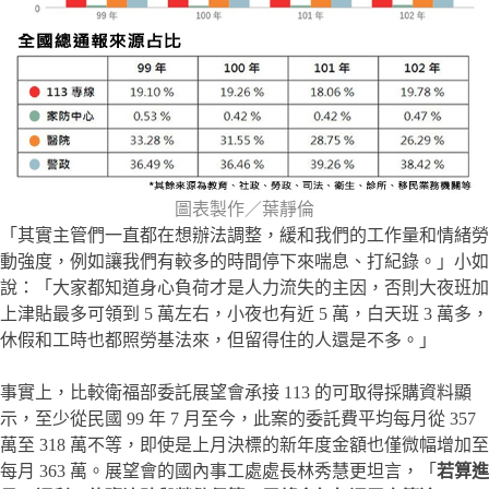
圖表製作／葉靜倫
「其實主管們一直都在想辦法調整，緩和我們的工作量和情緒勞
動強度，例如讓我們有較多的時間停下來喘息、打紀錄。」小如
說：「大家都知道身心負荷才是人力流失的主因，否則大夜班加
上津貼最多可領到 5 萬左右，小夜也有近 5 萬，白天班 3 萬多，
休假和工時也都照勞基法來，但留得住的人還是不多。」
事實上，比較衛福部委託展望會承接 113 的可取得採購資料顯
示，至少從民國 99 年 7 月至今，此案的委託費平均每月從 357
萬至 318 萬不等，即使是上月決標的新年度金額也僅微幅增加至
每月 363 萬。展望會的國內事工處處長林秀慧更坦言，「
若算進