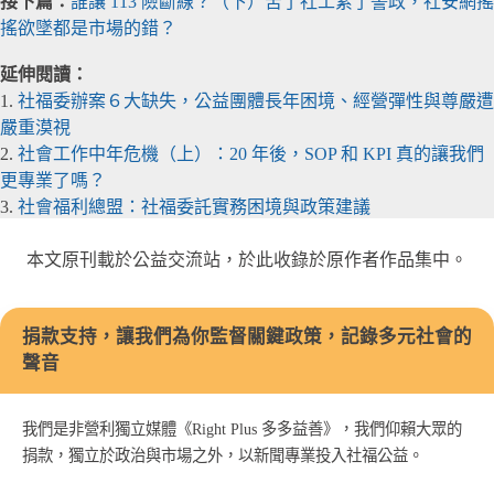
接下篇：
誰讓 113 險斷線？（下）苦了社工累了警政，社安網搖
搖欲墜都是市場的錯？
延伸閱讀：
1.
社福委辦案６大缺失，公益團體長年困境、經營彈性與尊嚴遭
嚴重漠視
2.
社會工作中年危機（上）：20 年後，SOP 和 KPI 真的讓我們
更專業了嗎？
3.
社會福利總盟：社福委託實務困境與政策建議
本文原刊載於公益交流站，於此收錄於原作者作品集中。
捐款支持，讓我們為你監督關鍵政策，記錄多元社會的
聲音
我們是非營利獨立媒體《Right Plus 多多益善》，我們仰賴大眾的
捐款，獨立於政治與市場之外，以新聞專業投入社福公益。