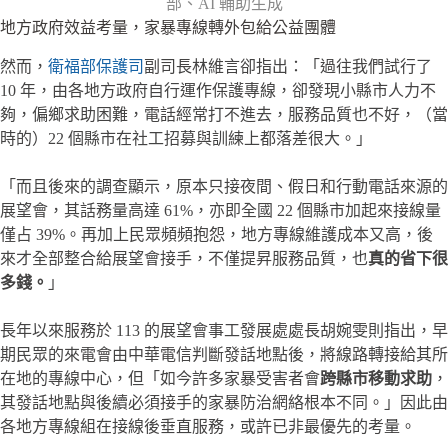
部、AI 輔助生成
地方政府效益考量，家暴專線轉外包給公益團體
然而，
衛福部保護司
副司長林維言卻指出：「過往我們試行了
10 年，由各地方政府自行運作保護專線，卻發現小縣市人力不
夠，偏鄉求助困難，電話經常打不進去，服務品質也不好，（當
時的）22 個縣市在社工招募與訓練上都落差很大。」
「而且後來的調查顯示，原本只接夜間、假日和行動電話來源的
展望會，其話務量高達 61%，亦即全國 22 個縣市加起來接線量
僅占 39%。再加上民眾頻頻抱怨，地方專線維護成本又高，後
來才全部整合給展望會接手，不僅提昇服務品質，也
真的省下很
多錢。
」
長年以來服務於 113 的展望會事工發展處處長胡婉雯則指出，早
期民眾的來電會由中華電信判斷發話地點後，將線路轉接給其所
在地的專線中心，但「如今許多家暴受害者會
跨縣市移動求助
，
其發話地點與後續必須接手的家暴防治網絡根本不同。」因此由
各地方專線組在接線後垂直服務，或許已非最優先的考量。