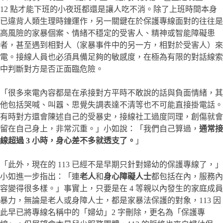
12 點才能下班的小夜班都還是讓人吃不消。除了上班時間本身
已違背人類生理時鐘運作，另一關鍵在於保護專線面對的往往是
高風險的家暴個案、情緒不穩定的受害人、精神或智能障礙患
者，甚至遇到相對人（家暴事件中的另一方，相對於受害人）來
電。接線人員也必須具備足夠的敏感度，在極為有限的對話線索
中判斷對方是否正面臨危險。
「很多來電內容都是在承接對方平時不敢說的話與負面情緒，其
他包括哭喊、叫囂、思覺失調表達不清等也不可能直接掛電話。
有時對方還會陳述自己的受暴史，接線社工過度同理，創傷就會
留在自己身上，非常沉重。」小如說：「我們自己算過，
通常接
線超過 3 小時，身心差不多就透支了。
」
「此外，現在的 113 已經不是早期只針對婦幼的保護專線了，」
小如進一步指出：「連
老人
和
身心障礙人士
都包括在內，服務內
容變得很多樣。」事實上，只要是在 4 等親以內發生的家庭成員
暴力，無論是老人或身障人士，都是家暴法保護的對象，113 因
此早已將專線名稱中的「婦幼」2 字刪除，更名為「保護專