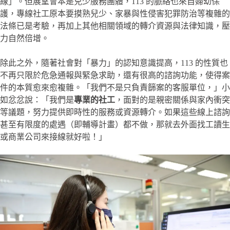
線」。但展望會本是兒少服務團體，113 的脈絡也來自婦幼保
護，專線社工原本要摸熟兒少、家暴與性侵害犯罪防治等複雜的
法條已是考驗，再加上其他相關領域的轉介資源與法律知識，壓
力自然倍增。
除此之外，隨著社會對「暴力」的認知意識提高，113 的性質也
不再只限於危急通報與緊急求助，還有很高的諮詢功能，使得案
件的本質愈來愈複雜。「我們不是只負責篩案的客服單位，」小
如忿忿說：「我們是
專業的社工
，面對的是親密關係與家內衝突
等議題，努力提供即時性的服務或資源轉介。如果這些線上諮詢
甚至有限度的處遇（即輔導計畫）都不做，那就去外面找工讀生
或商業公司來接線就好啦！」