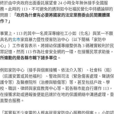
終於由中央政府出面委託展望會 24 小時全年無休接手全國服
務。此時的 113，不可避免的遇到如今社福民營化中持續論辯的
問題：
「政府為什麼有必要將國家的法定業務委由民間團體運
作？」
事實上，113 的其中一名資深專線社工小如（化名）與某一不願
具名的
北市
家庭暴力暨性侵害防治中心（以下簡稱「家防中
心」）工作者皆表示，將婦幼保護專線整併為 3 碼確實較利於民
眾記憶，然而 113 作為社會安全網的一環，在接獲民眾求助後，
所連動的是各縣市轄下諸多單位
。
例如家防中心（接手與個案接觸、依法介入等）、社會科（局）
（庇護安置或其他福利）、警政與司法（緊急傷害處理、聲請保
護令等）及醫療院所（治療與驗傷等）等，甚至包括戶政、學
校、職訓、律師與家庭教育中心等。若各縣市能自行運作 113，
在接獲求助或通報後便能迅速於在地的保護網絡中溝通處理，垂
直整合服務。
「其實有不少來電的人根本就是家防中心服務的個案。」小如認