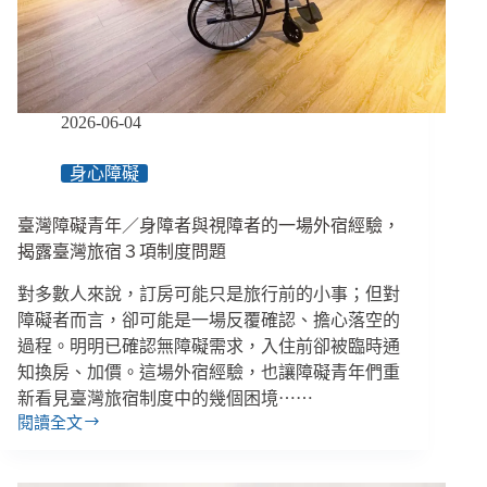
員
洪
君
昊、
陳
俞
2026-06-04
諺
談
身心障礙
育
幼
臺灣障礙青年／身障者與視障者的一場外宿經驗，
院
生
揭露臺灣旅宿３項制度問題
存
對多數人來說，訂房可能只是旅行前的小事；但對
障礙者而言，卻可能是一場反覆確認、擔心落空的
過程。明明已確認無障礙需求，入住前卻被臨時通
知換房、加價。這場外宿經驗，也讓障礙青年們重
新看見臺灣旅宿制度中的幾個困境⋯⋯
閱讀全文
臺
灣
障