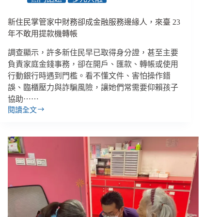
灣
旅
新住民掌管家中財務卻成金融服務邊緣人，來臺 23
宿
３
年不敢用提款機轉帳
項
調查顯示，許多新住民早已取得身分證，甚至主要
制
度
負責家庭金錢事務，卻在開戶、匯款、轉帳或使用
問
行動銀行時遇到門檻。看不懂文件、害怕操作錯
題
誤、臨櫃壓力與詐騙風險，讓她們常需要仰賴孩子
協助⋯⋯
閱讀全文
新
住
民
掌
管
家
中
財
務
卻
成