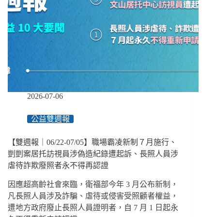
不
實
資
訊，
如
何
用
包
容
性
2026-07-06
防
衛
公益雙週報
打
造
【雙週報｜06/22-07/05】職場霸凌新制７月施行、
堅
韌
剴剴案居托訪視員涉偽造紀錄遭起訴、長照人員涉
社
虐待詐欺廢照者永不得再認證
會？
因應超高齡社會來臨，衛福部今年 3 月公布新制，
凡長照人員涉及詐騙、虐待或侵害受照顧者權益，
遭地方政府廢止長照人員證明者，自 7 月 1 日起永