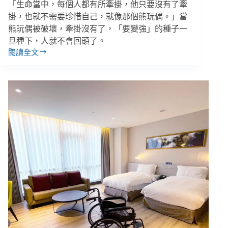
措
「生命當中，每個人都有所牽掛，他只要沒有了牽
施、
掛，也就不需要珍惜自己，就像那個熊玩偶。」當
臺
熊玩偶被破壞，牽掛沒有了，「要變強」的種子一
中
旦種下，人就不會回頭了。
２
閱讀全文
歲
「沒
女
了
童
牽
萱
掛
萱
就
遭
會
長
不
期
計
施
後
虐
果」
身
《失
亡
樂
園》
少
年
演