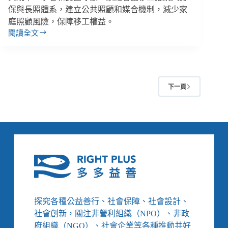
保與長照體系，建立公共照顧和媒合機制，減少家
庭照顧風險，保障移工權益。
閱讀全文
衛
福
部
與
長
下一頁
照
司
缺
席
長
照
論
壇，
民
間
盼
探究各種公益善行、社會保障、社會設計、
家
社會創新，關注非營利組織（NPO）、非政
事
府組織（NGO）、社會企業等各種推動共好