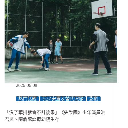
部
照
擴
者
大
永
合
不
理
得
調
再
整
認
支
證
持、
人
口
新
戰
略
2026-06-08
推
18
熱門話題
兒少安置＆替代照顧
影劇
項
家
庭
「沒了牽掛就會不計後果」《失樂園》少年演員洪
支
君昊、陳俞諺談育幼院生存
持