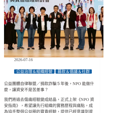
2026-07-16
公益治理＆組織經營
募款＆倡議＆社群
公益團體自律聯盟／捐款詐騙５年後，NPO 能做什
麼，讓資安不是苦差事？
我們將過去傷痛經驗變成結晶，正式上架《NPO 資
安指南》，希望讓先行組織的實務歷程與痛點，成
為協手整個公益圈的寶貴經驗，提供已經意識到資