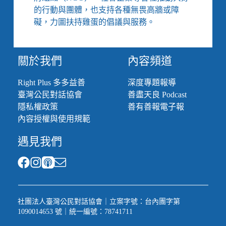
移
的行動與團體，也支持各種無畏高牆或障
工
礙，力圖扶持雞蛋的倡議與服務。
納
入
長
照、
關於我們
內容頻道
照
顧
Right Plus 多多益善
深度專題報導
風
臺灣公民對話協會
善盡天良 Podcast
險
隱私權政策
善有善報電子報
共
同
內容授權與使用規範
承
遇見我們
擔
社團法人臺灣公民對話協會｜立案字號：台內團字第
1090014653 號｜統一編號：78741711