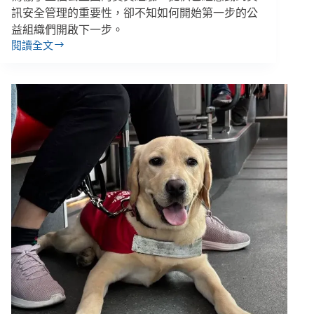
訊安全管理的重要性，卻不知如何開始第一步的公
益組織們開啟下一步。
閱讀全文
公
益
團
體
自
律
聯
盟
／
捐
款
詐
騙
５
年
後，
NPO
能