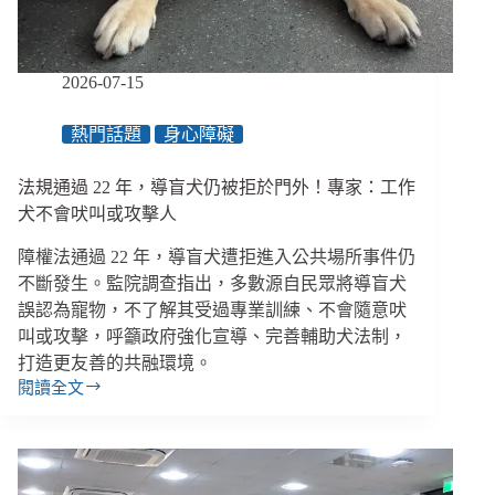
做
什
麼，
讓
2026-07-15
資
安
熱門話題
身心障礙
不
是
苦
法規通過 22 年，導盲犬仍被拒於門外！專家：工作
差
犬不會吠叫或攻擊人
事？
障權法通過 22 年，導盲犬遭拒進入公共場所事件仍
不斷發生。監院調查指出，多數源自民眾將導盲犬
誤認為寵物，不了解其受過專業訓練、不會隨意吠
叫或攻擊，呼籲政府強化宣導、完善輔助犬法制，
打造更友善的共融環境。
閱讀全文
法
規
通
過
22