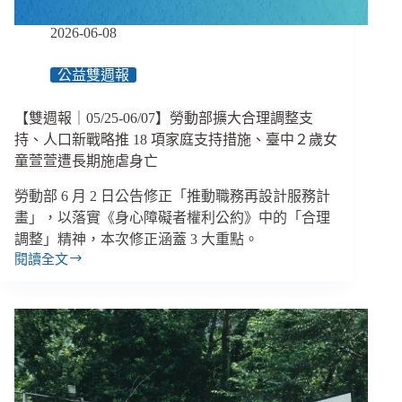
托
訪
2026-06-08
視
員
公益雙週報
涉
偽
造
【雙週報｜05/25-06/07】勞動部擴大合理調整支
紀
持、人口新戰略推 18 項家庭支持措施、臺中２歲女
錄
童萱萱遭長期施虐身亡
遭
起
勞動部 6 月 2 日公告修正「推動職務再設計服務計
訴、
畫」，以落實《身心障礙者權利公約》中的「合理
長
調整」精神，本次修正涵蓋 3 大重點。
照
閱讀全文
人
【雙
員
週
涉
報
虐
｜
05/25-
待
06/07】
詐
勞
欺
動
廢