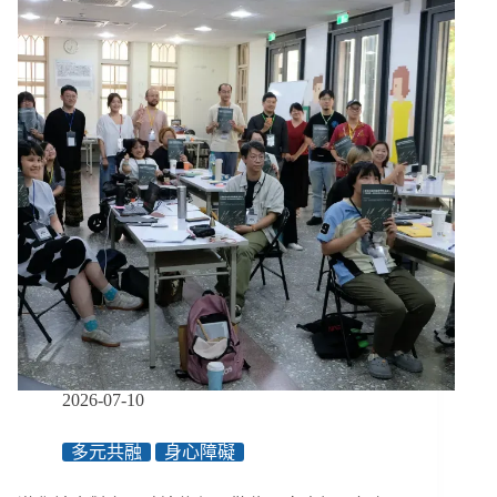
年，
導
盲
犬
仍
被
拒
於
門
外！
專
家：
工
作
犬
不
會
2026-07-10
吠
叫
多元共融
身心障礙
或
攻