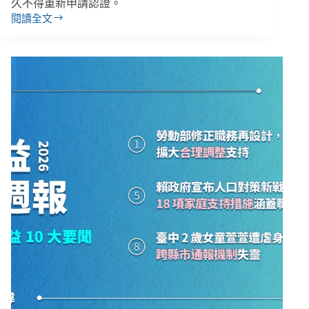
久不得重新申請認證。
閱讀全文
【雙
週
報
｜
06/22-
07/05】
職
場
霸
凌
新
制
７
月
施
行、
剴
剴
案
居