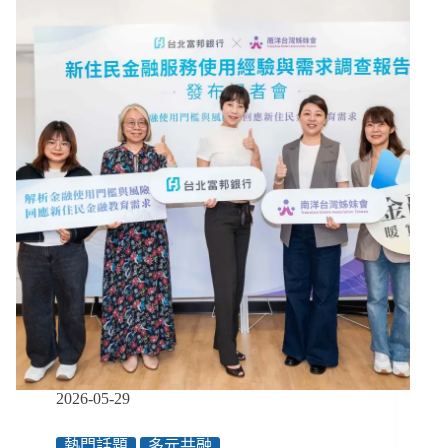
礙
青
年
／
身
障
者
與
視
障
者
的
一
場
外
宿
經
驗，
揭
2026-05-29
露
臺
熱門話題
多元共融