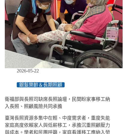
金
融
服
務
邊
緣
人，
來
臺
23
年
2026-05-22
不
敢
銀髮樂齡＆長期照顧
用
提
款
衛福部與長照司缺席長照論壇，民間盼家事移工納
機
入長照、照顧風險共同承擔
轉
帳
臺灣長照資源多集中在輕、中度需求者，重度失能
家庭高度依賴家人與低薪移工，承擔沉重照顧壓力
與成本。學者和民團呼籲，家庭看護移工應納入勞