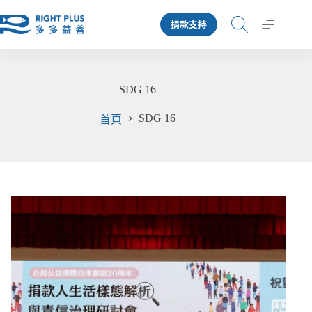
跳
捐款支持
至
主
要
內
SDG 16
容
SDG 16
首頁