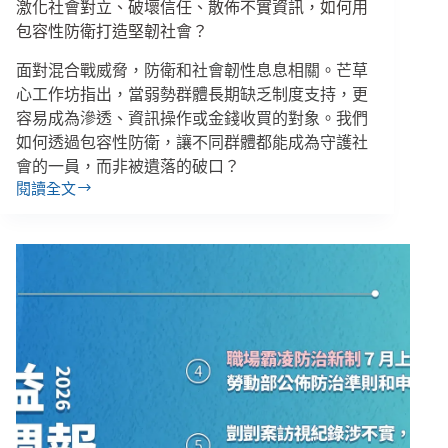
擊
激化社會對立、破壞信任、散佈不實資訊，如何用
人
包容性防衛打造堅韌社會？
面對混合戰威脅，防衛和社會韌性息息相關。芒草
心工作坊指出，當弱勢群體長期缺乏制度支持，更
容易成為滲透、資訊操作或金錢收買的對象。我們
如何透過包容性防衛，讓不同群體都能成為守護社
會的一員，而非被遺落的破口？
閱讀全文
激
化
社
會
對
立、
破
壞
信
任、
散
佈