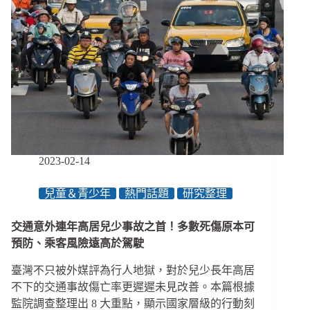
一
切」
教
你
打
造
友
善
表
演
盛
2023-02-14
會
／
兒童＆青少年
熱門話題
研究整理
【創
新！
交通意外連年高居兒少事故之首！多數死傷原本可
不
是
預防、乘客風險遠高於駕駛
空
臺灣不只被外媒評為行人地獄，對於兒少長年高居
話】
專
不下的交通事故傷亡率更遲遲未見改善。本篇根據
欄
監院調查整理出 8 大重點，顯示國家層級的行動刻