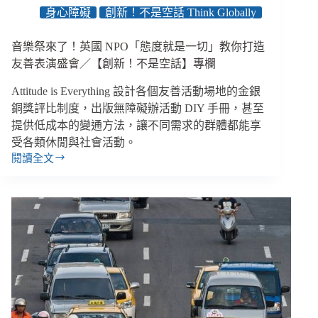
何
身心障礙
創新！不是空話 Think Globally
容
納
音樂祭來了！英國 NPO「態度就是一切」教你打造
多
元
友善表演盛會／【創新！不是空話】專欄
與
Attitude is Everything 設計各個友善活動場地的金銀
差
異？
銅獎評比制度，出版無障礙辦活動 DIY 手冊，甚至
提供低成本的變通方法，讓不同需求的群體都能享
受各類休閒與社會活動。
閱讀全文
音
樂
祭
來
了！
英
國
NPO「態
度
就
是