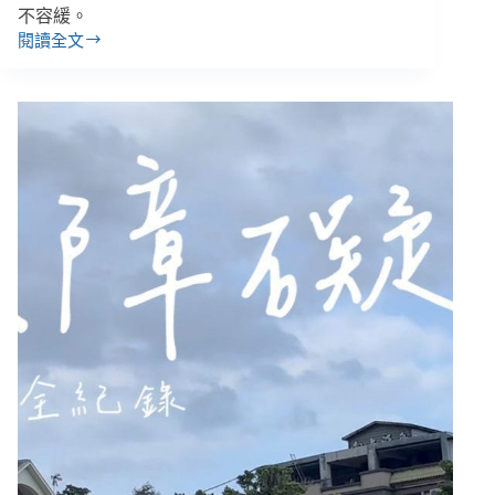
不容緩。
閱讀全文
交
通
意
外
連
年
高
居
兒
少
事
故
之
首！
多
數
死
傷
原
本