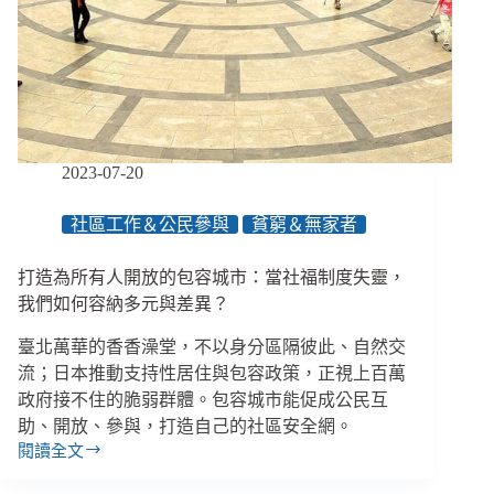
行
道、
臥
床
月
餘，
身
障
2023-07-20
者
盼
社區工作＆公民參與
貧窮＆無家者
改
善
打造為所有人開放的包容城市：當社福制度失靈，
用
路
我們如何容納多元與差異？
安
臺北萬華的香香澡堂，不以身分區隔彼此、自然交
全
流；日本推動支持性居住與包容政策，正視上百萬
政府接不住的脆弱群體。包容城市能促成公民互
助、開放、參與，打造自己的社區安全網。
閱讀全文
打
造