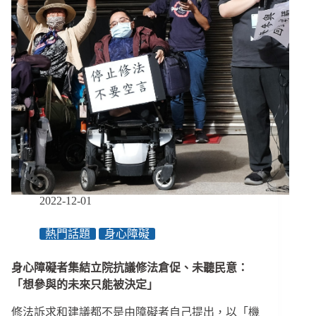
和
使
用
輪
椅
的
姊
姊
們
泛
舟、
騎
沙
灘
2022-12-01
車、
走
熱門話題
身心障礙
步
道
身心障礙者集結立院抗議修法倉促、未聽民意：
「想參與的未來只能被決定」
修法訴求和建議都不是由障礙者自己提出，以「機