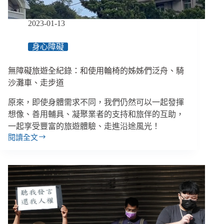
可
預
2023-01-13
防、
乘
身心障礙
客
風
無障礙旅遊全紀錄：和使用輪椅的姊姊們泛舟、騎
險
遠
沙灘車、走步道
高
原來，即使身體需求不同，我們仍然可以一起發揮
於
駕
想像、善用輔具、凝聚業者的支持和旅伴的互助，
駛
一起享受豐富的旅遊體驗、走進沿途風光！
閱讀全文
無
障
礙
旅
遊
全
紀
錄：