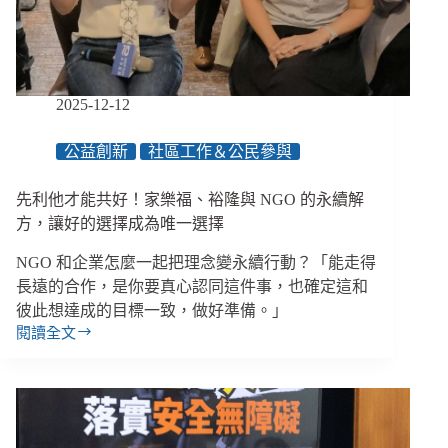
的
集
體
學
習，
2025-12-12
一
起
公益創新
社區工作＆公民參與
建
立
先利他才能共好！家樂福、裕隆與 NGO 的永續解
社
區
方，讓好的選擇成為唯一選擇
韌
NGO 和企業怎麼一起把理念變永續行動？「能走得
性
長遠的合作，是你要真心認同這件事，也確定這和
彼此想達成的目標一致，做好準備。」
閱讀全文
先
利
他
才
能
共