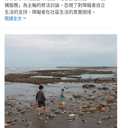
構服務」為主軸的修法討論，忽視了對障礙者自立
生活的支持、障礙者在社區生活的真實困境。
閱讀全文
身
心
障
礙
者
集
結
立
院
抗
議
修
法
倉
促、
未
聽
民