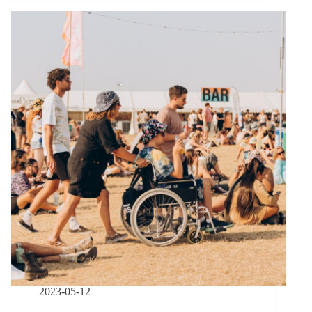
為
所
有
人
開
放
的
包
容
城
市：
當
社
福
制
度
失
靈，
我
們
2023-05-12
如