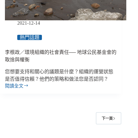
意：
「想
參
與
2021-12-14
的
未
熱門話題
來
只
李根政／環境組織的社會責任── 地球公民基金會的
能
被
取捨與權衡
決
您想要⽀持和關⼼的議題是什麼？組織的運營狀態
定」
是否值得信賴？他們的策略和做法您是否認同？
閱讀全文
李
根
政
／
環
下一頁
境
組
織