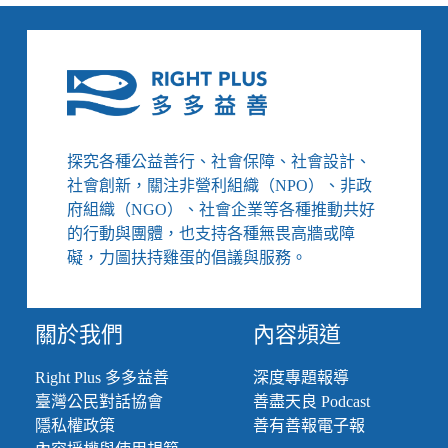
的
社
會
責
任
──
地
球
探究各種公益善行、社會保障、社會設計、
公
社會創新，關注非營利組織（NPO）、非政
民
府組織（NGO）、社會企業等各種推動共好
基
的行動與團體，也支持各種無畏高牆或障
金
會
礙，力圖扶持雞蛋的倡議與服務。
的
取
捨
關於我們
內容頻道
與
權
Right Plus 多多益善
深度專題報導
衡
臺灣公民對話協會
善盡天良 Podcast
隱私權政策
善有善報電子報