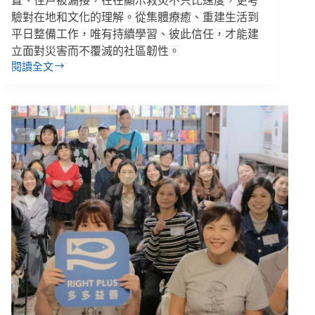
置、住戶被漏接，在在顯示救災不只比速度，更考
驗對在地和文化的理解。從集體療癒、重建生活到
平日整備工作，唯有持續學習、彼此信任，才能建
立面對災害而不覆滅的社區韌性。
閱讀全文
【花
蓮
災
後
４】
救
災
時
的
文
化
差
異、
災
後
復
原