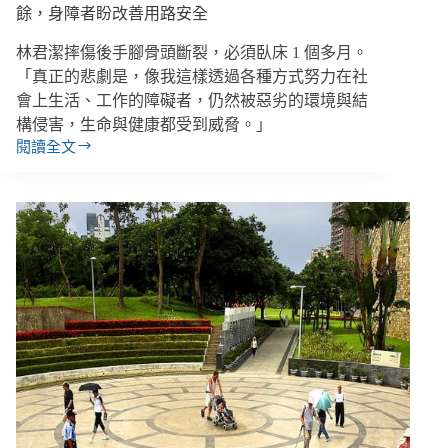
一
餘，身障者盼改善用路安全
選
擇
林君潔摔傷後手腳骨頭斷裂，必須臥床 1 個多月。
「真正的悲劇是，像我這樣透過各種方式努力在社
會上生活、工作的障礙者，仍然被惡劣的環境與結
構侵害，生命與健康都受到威脅。」
閱讀全文
出
門
像
在
賣
命！
連
人
帶
輪
椅
摔
落
人