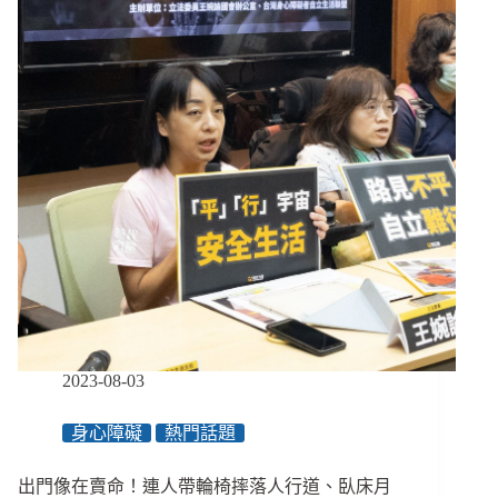
好！
家
樂
福、
裕
隆
與
NGO
的
永
續
解
方，
讓
好
的
2023-08-03
選
擇
身心障礙
熱門話題
成
為
唯
出門像在賣命！連人帶輪椅摔落人行道、臥床月