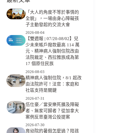
「大人的角度不等於事情的
全貌」，一場由身心障礙孩
子主動發起的交流大會
2026-08-04
【雙週報 | 07/20-08/02】兒
少未來帳戶撥款最高 114 萬
元、精神病人強制住院改由
法院裁定、西拉雅族成為第
17 個原住民族
2026-08-03
精神病人強制住院，8/1 起改
由法院許可！法官：家庭和
社區支持是關鍵
2026-07-31
伍仕豪／當安樂死擴及障礙
者、無家可歸者？從加拿大
案例反思臺灣公投提案
2026-07-30
育幼院的暑假怎麼過？陪孩