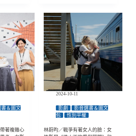
院
至
裁
29500
定
元
法
律
上
的
「女
性」
以
生
物
性
別
為
2024-10-11
準，
掀
選書＆圖文
影劇
影音選書＆圖文
起
包
性別平權
跨
性
別
眾帶著複雜心
林蔚昀／戰爭有著女人的臉：女
權