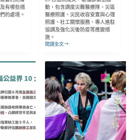
以及有哪些措
動，包含調度災難醫療隊、災區
她們的處境。
醫療照護、災民收容安置與心理
照護、社工關懷服務、專人進駐
協調及強化災後防疫等應變措
施。
閱讀全文
【雙
週
報
｜
09/22-
10/05】
花
蓮
馬
太
鞍
溪
堰
塞
湖