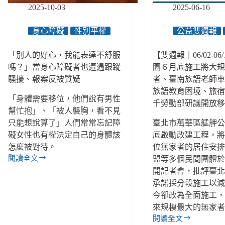
114
為
2025-10-03
2025-06-16
萬
她
元、
們
身心障礙
性別平權
公益雙週報
精
的
神
後
病
「別人的好心，我能表達不舒服
【雙週報｜06/02-06
盾？
人
嗎？」當身心障礙者也遭遇跟蹤
園６月底施工將大
強
騷擾、報案反被質疑
者、臺南族語老師
制
族語教育困境、旅
住
「身體需要移位，他們說有男性
千勞動部研議開放
院
幫忙抱」、「被人襲胸，看不見
改
只能想說算了」人們常常忘記障
臺北市萬華區艋舺公園
由
礙女性也有權決定自己的身體該
底啟動改建工程，將影
法
怎麼被對待。
位無家者的居住安
院
閱讀全文
盟等多個民間團體於 6
裁
「別
定、
開記者會，批評臺
人
西
承諾採分段施工以
的
拉
好
今卻改為全面施工
雅
心，
來規模最大的無家
族
我
閱讀全文
成
【雙