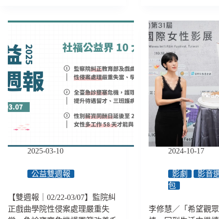
能
為
週
表
第
報
達
17
｜
不
個
06/02-
舒
原
06/15】
服
住
艋
嗎？」
民
舺
當
族
公
身
園
心
６
障
月
礙
底
者
施
也
工
遭
將
2025-03-10
2024-10-17
遇
大
跟
規
公益雙週報
影劇
影音
蹤
模
包
騷
排
擾、
【雙週報｜02/22-03/07】監院糾
除
報
正戲曲學院性侵案處理嚴重失
李修慧／「希望觀
無
案