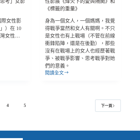
續思考」女影
性影展《烽火下的愛與隔閡》和
利
《標籤的重量》
論
戰
灣國際女性影
身為一個女人，一個媽媽，我覺
）在 10
得戰爭當然和女人有關啊。不只
台灣女性…
是女性也有上戰場（不管在前線
衝鋒陷陣，還是在後勤），那些
沒有在戰場上的女人也經歷著戰
爭、被戰爭影響、思考戰爭對她
們的意義。
閱讀全文
林
蔚
昀
／
戰
4
5
下一頁
爭
有
著
女
人