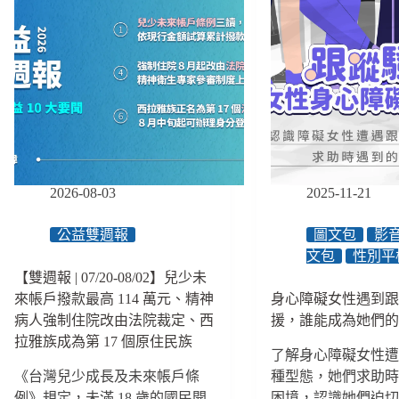
2026-08-03
2025-11-21
公益雙週報
圖文包
影
文包
性別平
【雙週報 | 07/20-08/02】兒少未
來帳戶撥款最高 114 萬元、精神
身心障礙女性遇到
病人強制住院改由法院裁定、西
援，誰能成為她們
拉雅族成為第 17 個原住民族
了解身心障礙女性遭
《台灣兒少成長及未來帳戶條
種型態，她們求助時遇
例》規定，未滿 18 歲的國民開
困境，認識她們迫