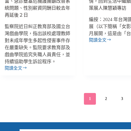
當、急診壅塞危機護團籲改善系
情，回到生活中繼
家
反
者、
統問題、性別薪資同酬日較去年
策展人陳慧穎專訪
被
臺
再延後２日
質
編按：2024 年台
南
疑
監察院近日糾正教育部及國立台
族
展（以下簡稱「女影」
語
灣戲曲學院，指出該校處理教師
月展開，這是由「
老
閱讀全文
對未成年學生多起性侵害事件存
李
師
在嚴重缺失。監院要求教育部及
修
車
戲曲學院追究失職人員責任，並
慧
禍
／
持續協助學生訴訟程序。
喪
「希
閱讀全文
命
【雙
望
凸
週
觀
顯
報
眾
族
｜
帶
語
02/22-
著
1
2
3
教
03/07】
複
育
監
雜
困
院
心
境、
糾
情，
旅
正
回
宿