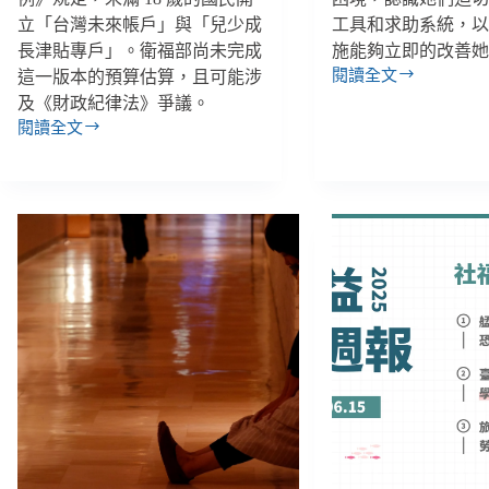
立「台灣未來帳戶」與「兒少成
工具和求助系統，
長津貼專戶」。衛福部尚未完成
施能夠立即的改善
閱讀全文
這一版本的預算估算，且可能涉
身
及《財政紀律法》爭議。
心
閱讀全文
障
【雙
礙
週
女
報
性
|
07/20-
遇
08/02】
到
兒
跟
少
騷
未
更
來
孤
帳
立
戶
無
撥
援，
款
誰
最
能
高
成