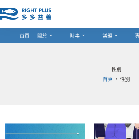
跳
至
主
要
內
首頁
關於
時事
議題
容
性別
首頁
性別