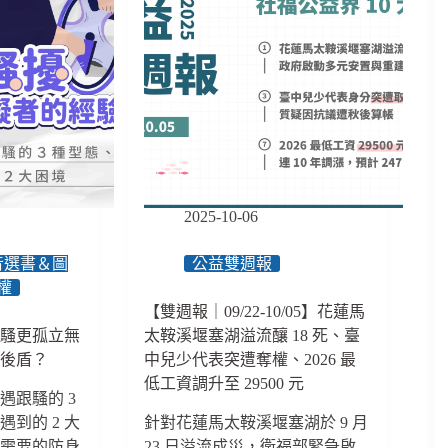
2025-10-06
音選書＆圖
公益雙週報
權
【雙週報｜09/22-10/05】花蓮馬
跟騷更孤立無
太鞍溪堰塞湖溢流釀 18 死、臺
的後盾？
中兒少代表突遭奪權、2026 最
低工資調升至 29500 元
遇跟騷的 3
到的 2 大
針對花蓮馬太鞍溪堰塞湖於 9 月
切需要的防身
23 日溢流成災，衛福部緊急啟