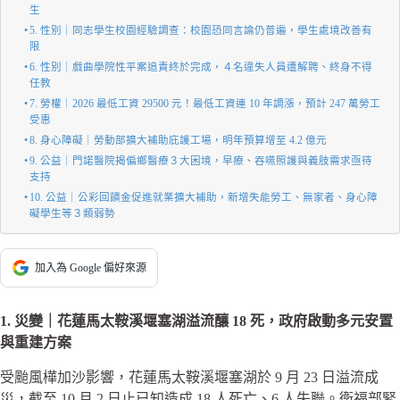
生
5. 性別｜同志學生校園經驗調查：校園恐同言論仍普遍，學生處境改善有
限
6. 性別｜戲曲學院性平案追責終於完成，４名違失人員遭解聘、終身不得
任教
7. 勞權｜2026 最低工資 29500 元！最低工資連 10 年調漲，預計 247 萬勞工
受惠
8. 身心障礙｜勞動部擴大補助庇護工場，明年預算增至 4.2 億元
9. 公益｜門諾醫院揭偏鄉醫療３大困境，早療、吞嚥照護與義肢需求亟待
支持
10. 公益｜公彩回饋金促進就業擴大補助，新增失能勞工、無家者、身心障
礙學生等３類弱勢
加入為 Google 偏好來源
1. 災變｜花蓮馬太鞍溪堰塞湖溢流釀 18 死，政府啟動多元安置
與重建方案
受颱風樺加沙影響，花蓮馬太鞍溪堰塞湖於 9 月 23 日溢流成
災，截至 10 月 2 日止已知造成 18 人死亡、6 人失聯。衛福部緊