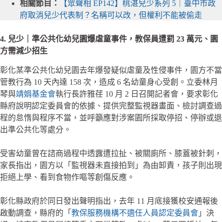
相關節目：
【眾聲相 EP142】桃湛兒少系列 5｜臺中市政
府取消兒少代表制？名稱可以改，但權利不能被偷走
4. 兒少｜準公共化幼兒園爆虐童事件，教保員遭罰 23 萬元、園
方需減少招生
彰化某準公共化幼兒園去年爆發疑似虐童及性侵事件，園方不當
管教行為 10 天內達 158 次，造成 6 名幼童身心受創。立委林月
琴與
靖娟基金會
執行長許雅荏 10 月 2 日召開記者會，要求彰化
縣府說明認定委員會的依據、提供完整監視器畫面、檢討調查過
程的怠惰與程序不當，並呼籲應對涉案園所採取停招、停辦或退
出準公共化等處分。
受害幼童曾在諮商過程中透露遭拉扯、被關廁所、膝蓋被針刺，
家長指出，園方以「監視器未直接拍到」為由卸責，孩子則出現
拒絕上學、看到食物作嘔等創傷反應。
彰化縣政府於同日發出聲明指出，去年 11 月底接獲校安通報後
啟動調查，縣府的「
教保服務機構不適任人員認定委員會
」決