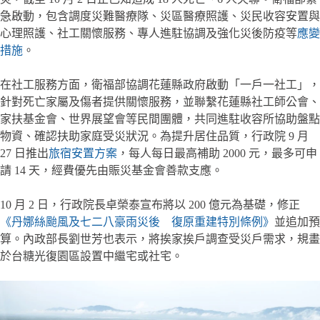
急啟動，包含調度災難醫療隊、災區醫療照護、災民收容安置與
心理照護、社工關懷服務、專人進駐協調及強化災後防疫等
應變
措施
。
在社工服務方面，衛福部協調花蓮縣政府啟動「一戶一社工」，
針對死亡家屬及傷者提供關懷服務，並聯繫花蓮縣社工師公會、
家扶基金會、世界展望會等民間團體，共同進駐收容所協助盤點
物資、確認扶助家庭受災狀況。為提升居住品質，行政院 9 月
27 日推出
旅宿安置方案
，每人每日最高補助 2000 元，最多可申
請 14 天，經費優先由賑災基金會善款支應。
10 月 2 日，行政院長卓榮泰宣布將以 200 億元為基礎，修正
《丹娜絲颱風及七二八豪雨災後 復原重建特別條例》
並追加預
算。內政部長劉世芳也表示，將挨家挨戶調查受災戶需求，規畫
於台糖光復園區設置中繼宅或社宅。