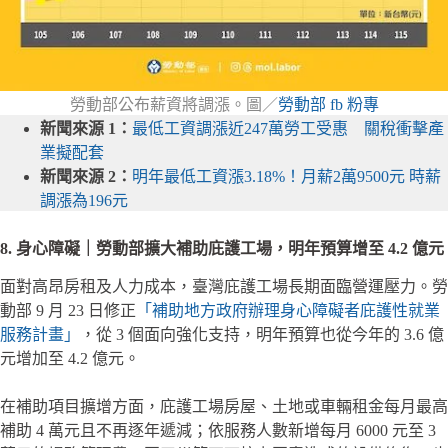
勞動部公布薪資將調漲。圖／
勞動部 fb 粉專
新聞來源 1：
最低工資調漲近247萬勞工受惠 關稅衝擊產
業擬配套
新聞來源 2：
明年最低工資漲3.18%！月薪2萬9500元 時薪
調漲為196元
8. 身心障礙｜勞動部擴大補助庇護工場，明年預算增至 4.2 億元
面對高昂房租及人力成本，臺灣庇護工場長期面臨營運壓力。勞
動部 9 月 23 日修正
「補助地方政府辦理身心障礙者庇護性就業
服務計畫」
，從 3 個面向強化支持，明年預算也從今年的 3.6 億
元增加至 4.2 億元。
在補助項目擴增方面，庇護工場房屋、土地或車輛租金每月最高
補助 4 萬元且不再逐年遞減；依服務人數新增每月 6000 元至 3