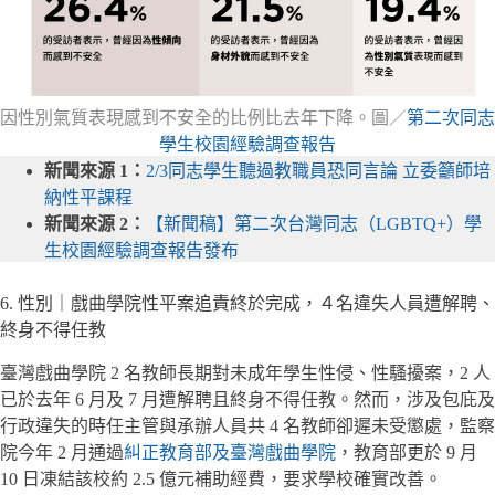
因性別氣質表現感到不安全的比例比去年下降。圖／
第二次同志
學生校園經驗調查報告
新聞來源 1：
2/3同志學生聽過教職員恐同言論 立委籲師培
納性平課程
新聞來源 2：
【新聞稿】第二次台灣同志（LGBTQ+）學
生校園經驗調查報告發布
6. 性別｜戲曲學院性平案追責終於完成，４名違失人員遭解聘、
終身不得任教
臺灣戲曲學院 2 名教師長期對未成年學生性侵、性騷擾案，2 人
已於去年 6 月及 7 月遭解聘且終身不得任教。然而，涉及包庇及
行政違失的時任主管與承辦人員共 4 名教師卻遲未受懲處，監察
院今年 2 月通過
糾正教育部及臺灣戲曲學院
，教育部更於 9 月
10 日凍結該校約 2.5 億元補助經費，要求學校確實改善。