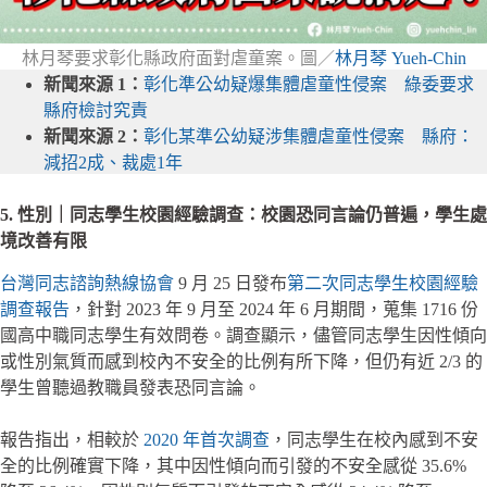
林月琴要求彰化縣政府面對虐童案。圖／
林月琴 Yueh-Chin
新聞來源 1：
彰化準公幼疑爆集體虐童性侵案 綠委要求
縣府檢討究責
新聞來源 2：
彰化某準公幼疑涉集體虐童性侵案 縣府：
減招2成、裁處1年
5. 性別｜同志學生校園經驗調查：校園恐同言論仍普遍，學生處
境改善有限
台灣同志諮詢熱線協會
9 月 25 日發布
第二次同志學生校園經驗
調查報告
，針對 2023 年 9 月至 2024 年 6 月期間，蒐集 1716 份
國高中職同志學生有效問卷。調查顯示，儘管同志學生因性傾向
或性別氣質而感到校內不安全的比例有所下降，但仍有近 2/3 的
學生曾聽過教職員發表恐同言論。
報告指出，相較於
2020 年首次調查
，同志學生在校內感到不安
全的比例確實下降，其中因性傾向而引發的不安全感從 35.6%