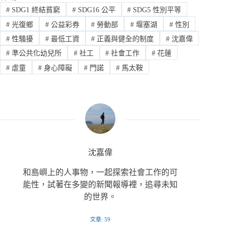
#
SDG1 終結貧窮
#
SDG16 公平
#
SDG5 性別平等
#
光復鄉
#
公益彩券
#
勞動部
#
堰塞湖
#
性別
#
性騷擾
#
最低工資
#
正義與健全的制度
#
沈嘉偉
#
準公共化幼兒所
#
社工
#
社會工作
#
花蓮
#
虐童
#
身心障礙
#
門諾
#
馬太鞍
沈嘉偉
和島嶼上的人事物，一起探索社會工作的可
能性，試著在多變的新聞報導裡，追尋未知
的世界。
文章: 59