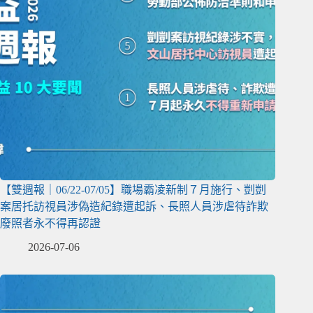
【雙週報｜06/22-07/05】職場霸凌新制７月施行、剴剴
案居托訪視員涉偽造紀錄遭起訴、長照人員涉虐待詐欺
廢照者永不得再認證
2026-07-06