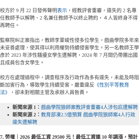
校方於 9 月 22 日發佈聲明
表示
，經教評會重審，違失的 2 名專
任教師予以解聘、2 名兼任教師予以終止聘約，４人皆終身不得
再聘任。
監察院糾正案指出，教師李菄峻性侵多位學生，戲曲學院多年來
未妥善處理，使其得以利用權勢持續侵害學生。另一名教師王學
彥於 2023 年涉性騷擾女學生遭解聘，2024 年 7 月間仍帶團出國
且成員包含女學生。
校方在處理過程中，調查程序及行政作為多有違失，未能及時阻
斷加害行為，導致學生持續受害，嚴重違反
《性別平等教育
法》
，卻未對相關主管及承辦人員咎責。
新聞來源 1：
戲曲學院狼師案教評會重審4人涉包庇遭解聘
新聞來源 2：
教育部凍2.5億預算 戲曲學院狼師案4人行政
違失遭解聘
7. 勞權｜2026 最低工資 29500 元！最低工資連 10 年調漲，預計