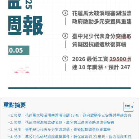
重點摘要
1. 災變｜花蓮馬太鞍溪堰塞湖溢流釀 18 死，政府啟動多元安置與重建方案
2. 災變｜花蓮堰塞湖募款破８億，萬名志工進災區助清淤與安置
3. 兒少｜臺中兒少代表身分突遭取消，質疑因抗議遭秋後算帳
4. 兒少｜準公共化幼兒園爆虐童事件，教保員遭罰 23 萬元、園方需減少招