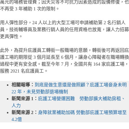
萬元的場務管理費；因天災等不可抗力因素造成的設備修復，也
不再受 3 年補助 1 次的限制。
用人彈性部分，24 人以上的大型工場可申請補助第 2 名行銷人
員，技術輔導員及業務行銷人員的任用資格也放寬，讓人力招募
更具彈性。
此外，為提升庇護員工轉銜一般職場的意願，轉銜後可再返回庇
護工場的期限從 3 個月延長至 6 個月，讓身心障礙者在職場轉換
過程中更有安全感。截至今年 7 月，全國共有 164 家庇護工場，
服務 2021 名庇護員工。
相關報導：
到底是做生意還是做照顧？庇護工場妾身未明
22 年，未見勞動部退場機制
新聞來源 1：
庇護工場營運困難 勞動部擴大補助房租、
人力
新聞來源 2：
身障就業補助加碼 勞動部庇護工場預算增至
4.2億