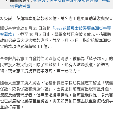
新聞來源 4：
劉世芳：災民安置將確認受災戶意願 中繼
宅等納考量
2. 災變｜花蓮堰塞湖募款破８億，萬名志工進災區助清淤與安置
賑災基金會於 9 月 25 日啟動
「0923花蓮馬太鞍溪堰塞湖災害專
案募款」
，截至 10 月 3 日止，募得金額已突破 8 億元。花蓮縣
政府另設重大災害捐款專戶，截至 9 月 30 日，指定給堰塞湖災
害的款項也累積超過 1.1 億元。
全臺數萬名志工自發前往災區協助清淤，被稱為「鏟子超人」的
民眾投入救災行列。除了揮鏟挖土，也有人透過義煮、發送食
物，或替志工清洗衣物等方式，盡一己之力。
隨著大量志工湧入災區，衛福部長石崇良也提醒志工留意「裝備
保護、飲食保護和清潔保護」。因災區目前確實出現零星外傷、
流感及熱衰竭患者，但無集體腹瀉情況，醫療量能尚足；食藥署
也已調度破傷風疫苗至災區，志工如有傷口應盡快至醫療站消毒
並施打疫苗。