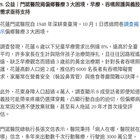
9. 公益｜門諾醫院揭偏鄉醫療３大困境，早療、吞嚥照護與義肢
需求亟待支持
花蓮門諾醫院自 1948 年深耕東臺灣，10 月 1 日透過問卷
調查揭
示
偏鄉醫療３大困境。
調查發現，花蓮 6 歲以下兒童早療需求比例達 8%，遠高於全臺
平均，許多家長在生計與陪伴孩子治療間掙扎，且往往因路程遙
遠、缺乏早療觀念而錯過 3 歲前的黃金治療期。針對長者吞嚥照
護，花蓮高齡人口逾 2 成，推估約 6000 名長者有吞嚥障礙需
求，家屬常在營養安全（裝設鼻胃管）與進食尊嚴間難以抉擇。
此外，花東身障人口超過 4 萬人，調查顯示 8 成受訪者即便知道
義肢可能帶來疼痛仍選擇穿戴，凸顯行動自由的迫切，但偏鄉病
友常因交通不便放棄就醫，甚至有人拖延 20 年才首次接受評
估。
門諾醫院總執行長張文信表示，醫院秉持「病人在哪，醫院就在
哪」信念，多年來出動數千次行動醫療，行駛逾 3000 萬公里，