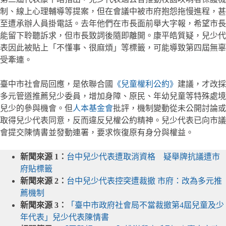
制、線上心理輔導等提案，但在會議中被市府抱怨拖慢進程，甚
至遭承辦人員掛電話。去年他們在市長面前舉大字報，希望市長
能留下聆聽訴求，但市長致詞後隨即離開。康平皓質疑，兒少代
表因此被貼上「不懂事、很麻煩」等標籤，可能導致第四屆無辜
受牽連。
臺中市社會局回應，是依聯合國
《兒童權利公約》
建議，才改採
多元管道推薦兒少委員，增加身障、原民、年幼兒童等特殊處境
兒少的參與機會。但
人本基金會
批評，機制變動從未公開討論或
取得兒少代表同意，反而違反兒權公約精神。兒少代表已向市議
會提交陳情書並發動連署，要求恢復原有身分與權益。
新聞來源 1：
台中兒少代表遭取消資格 疑舉牌抗議遭市
府貼標籤
新聞來源 2：
台中兒少代表控突遭裁撤 市府：改為多元推
薦機制
新聞來源 3：
「臺中市政府社會局不當裁撤第4屆兒童及少
年代表」兒少代表陳情書