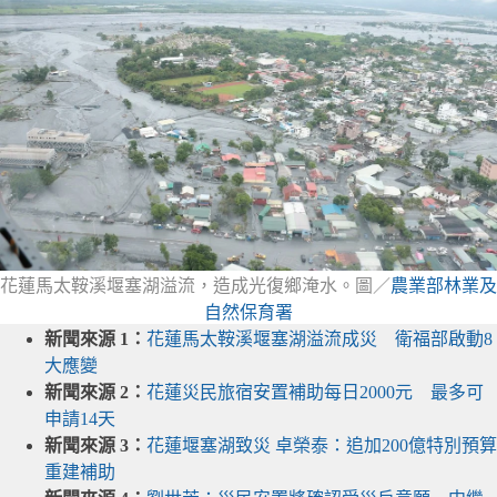
花蓮馬太鞍溪堰塞湖溢流，造成光復鄉淹水。圖／
農業部林業及
自然保育署
新聞來源 1：
花蓮馬太鞍溪堰塞湖溢流成災 衛福部啟動8
大應變
新聞來源 2：
花蓮災民旅宿安置補助每日2000元 最多可
申請14天
新聞來源 3：
花蓮堰塞湖致災 卓榮泰：追加200億特別預算
重建補助