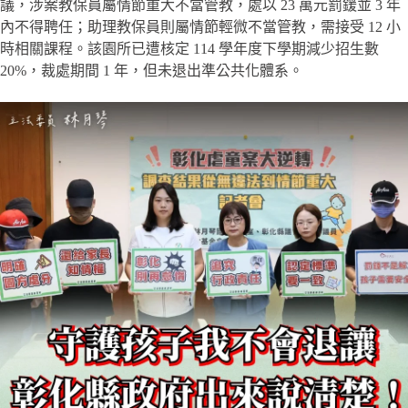
議，涉案教保員屬情節重大不當管教，處以 23 萬元罰鍰並 3 年
內不得聘任；助理教保員則屬情節輕微不當管教，需接受 12 小
時相關課程。該園所已遭核定 114 學年度下學期減少招生數
20%，裁處期間 1 年，但未退出準公共化體系。