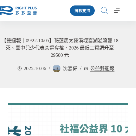
跳
捐款支持
至
主
要
內
容
【雙週報｜09/22-10/05】花蓮馬太鞍溪堰塞湖溢流釀 18
死、臺中兒少代表突遭奪權、2026 最低工資調升至
29500 元
2025-10-06
沈嘉偉
公益雙週報