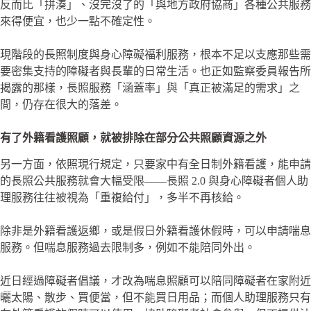
反而比「拼湊」、沒完沒了的「與地方政府協商」各種公共服務
來得便宜，也少一點不確定性。
現階段的長照制度與身心障礙福利服務，根本不足以支應那些需
要密集支持的障礙者與長輩的日常生活。也正如監察委員報告所
揭露的那樣，長照服務「涵蓋率」與「真正被滿足的需求」之
間，仍存在很大的落差。
有了外籍看護照顧，就被排除在部分公共照顧資源之外
另一方面，依照現行規定，只要家中有全日制外籍看護，能申請
的長照公共服務就會大幅受限——長照 2.0 與身心障礙者個人助
理服務往往被視為「重複給付」，多半不再核給。
除非是外籍看護返鄉，或是假日外籍看護休假時，可以申請喘息
服務。但喘息服務過去限制多，例如不能陪同外出。
近日經過障礙者倡議，才改為喘息照顧可以陪同障礙者在家附近
曬太陽、散步、買便當，但不能買日用品；而個人助理服務只有