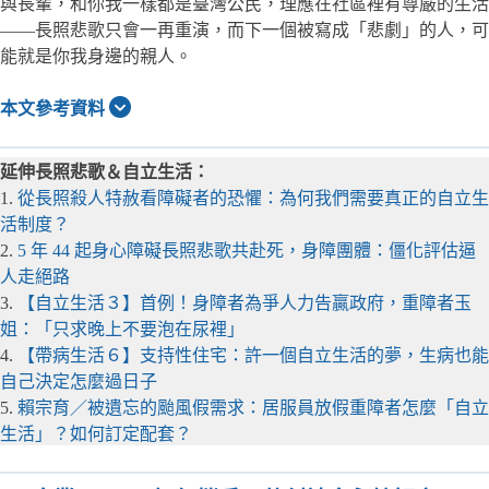
與長輩，和你我一樣都是臺灣公民，理應在社區裡有尊嚴的生活
——長照悲歌只會一再重演，而下一個被寫成「悲劇」的人，可
能就是你我身邊的親人。
本文參考資料
延伸長照悲歌＆自立生活：
1.
從長照殺人特赦看障礙者的恐懼：為何我們需要真正的自立生
活制度？
2.
5 年 44 起身心障礙長照悲歌共赴死，身障團體：僵化評估逼
人走絕路
3.
【自立生活３】首例！身障者為爭人力告贏政府，重障者玉
姐：「只求晚上不要泡在尿裡」
4.
【帶病生活６】支持性住宅：許一個自立生活的夢，生病也能
自己決定怎麼過日子
5.
賴宗育／被遺忘的颱風假需求：居服員放假重障者怎麼「自立
生活」？如何訂定配套？