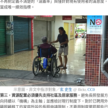
不再把定義不清楚的「涵蓋率」與僅針對現有使用者的滿意度，
當成唯一績效指標。
示意圖，非文中指涉對象／
玄 史生
@ flickr,
CC0
第三，資源配置必須優先支持社區及居家服務
。避免長照發展方
向持續以「機構」為主軸；並應檢討現行制度下，對於已聘用外
籍照顧移工的家庭所設的長照申請限制，不要用制度懲罰那些已