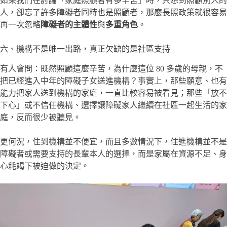
如果我們在討論「家庭照顧者有多辛苦」時，只想到照顧別人的
人，卻忘了許多障礙者同時也是照顧者，那麼長照政策就很容易
再一次忽略
障礙者的主體性
與
多重角色
。
六、機構不是唯一出路，真正欠缺的是社區支持
有人會問：既然照顧這麼辛苦，為什麼這位 80 多歲的母親，不
把已經進入中年的障礙子女送進機構？事實上，那些願意、也有
能力把家人送到機構的家庭，一直比較容易被看見；那些「放不
下心」或不信任機構、選擇讓障礙家人繼續在社區一起生活的家
庭，反而很少被聽見。
更何況，住到機構並不便宜，而且多數情況下，住進機構並不是
障礙者或需要支持的長輩本人的選擇，而是家屬在資源不足、身
心耗竭下被迫做的決定。