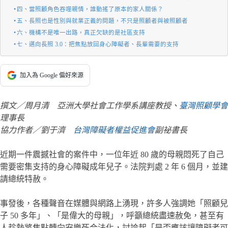
四、當照顧角色吞噬親情，誰動搖了原本的家人關係？
五、長照也是性別與就業正義的問題，不只是照顧者與被照顧者
六、機構不是唯一出路，真正欠缺的是社區支持
七、邁向長照 3.0：把焦點放回身心障礙者、長輩需要的支持
加入為 Google 偏好來源
撰文／周月清 亞洲大學社會工作學系講座教授、
臺灣照顧學會
理事長
協力作者／劉于濟
台灣障礙者權益促進會
副祕書長
近期一件震撼社會的案件中，一位年近 80 歲的母親悶死了自己
需要密集支持的身心障礙成年兒子。法院判處 2 年 6 個月，並建
請總統特赦。
事發後，各種聲音在媒體與網路上湧現，許多人強調她「照顧兒
子 50 多年」、「是偉大的母親」，呼籲總統盡速赦免，甚至有
人趁勢將焦點轉向安樂死合法化，討論起「是否應該讓障礙者可