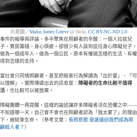
示意圖／
Malus James Grieve
@ flickr,
CC BY-NC-ND 2.0
事件的報導與評論，多半聚焦在照顧者的辛酸：一個人拉拔兒
子、賣房籌錢、身心俱疲。卻很少有人談到這位身心障礙兒子，
做為一個成年人、做為一個公民，原本有權過怎樣的生活、有權
得到怎樣的支持。
當社會只同情照顧者，甚至把殺害行為解讀為「出於愛」、「可
以理解」，實際傳遞出去的訊息是：
障礙者的生命比較不值得
活
，也比較可以被放棄。
障礙團體一再提醒，這樣的論述讓許多障礙者活在恐懼之中——
不知道哪一天，自己會不會也在照顧者認為「我太累了」的理由
下，被結束生命。（參考文章：
長照悲歌 是誰逼迫我們成為照
顧殺人者？
）