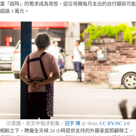
當「超時」的需求成為常態，這位母親每月支出的自付額就可能
超過 3 萬元。
示意圖，非文中指涉對象／
冠宇 陳
@ flickr,
CC BY-NC 2.0
相較之下，聘僱全天候 24 小時提供支持的外籍家庭照顧移工，