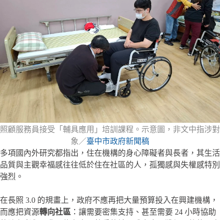
照顧服務員接受「輔具應用」培訓課程。示意圖，非文中指涉對
象／
臺中市政府新聞稿
多項國內外研究都指出，住在機構的身心障礙者與長者，其生活
品質與主觀幸福感往往低於住在社區的人，孤獨感與失權感特別
強烈。
在長照 3.0 的規畫上，政府不應再把大量預算投入在興建機構，
而應把資源
轉向社區
：讓需要密集支持、甚至需要 24 小時協助