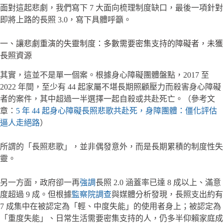
面對這起悲劇，我們寫下 7 大面向梳理制度缺口，最後一項針對
即將上路的長照 3.0，寫下具體呼籲。
一、讓悲劇重演的失靈制度：多數需要密集支持的障礙者，未獲
長照資源
其實，這並不是單一個案。根據身心障礙團體盤點，2017 至
2022 年間，至少有 44 起家屬不堪長期照顧壓力而殺害身心障礙
者的案件，其中超過一半選擇一起自殺或共赴死亡。（參考文
章：
5 年 44 起身心障礙長照悲歌共赴死，身障團體：僵化評估
逼人走絕路
）
所謂的「長照悲歌」，並非偶發意外，而是長期累積的制度性失
靈。
另一方面，政府卻一再
強調
長照 2.0 涵蓋率已達 8 成以上、滿意
度超過 9 成。但根據
監察院調查
與媒體分析發現，長照支出約有
7 成集中在被認定為「輕、中度失能」的使用者身上；被認定為
「重度失能」、日常生活需要密集支持的人，仍多半仰賴家庭成