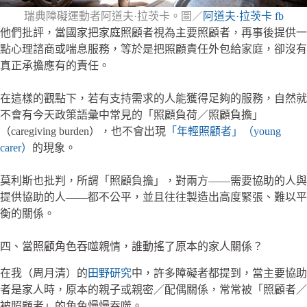
瑞典障礙運動者阿道夫·拉茨卡。圖／
阿道夫·拉茨卡 fb
他們批評，當國家把家庭照顧者視為主要照顧者，再事後提供一
點心理諮商或喘息服務，等於是把照顧責任外包給家庭，卻沒有
真正承擔應有的責任。
在這樣的觀點下，若有支持需求的人能獲得足夠的服務，自然就
不會有今天政策語彙中常見的「照顧負荷／照顧負擔」
（caregiving burden），也不會出現
「年輕照顧者」（young
carer）
的現象。
莫利斯也批判，所謂「照顧負擔」，對兩方——需要協助的人與
提供協助的人——都不公平，並且往往製造出高度緊張、難以平
衡的關係。
四、當照顧角色吞噬親情，誰動搖了原本的家人關係？
在我（周月清）的
田野研究
中，許多障礙者都提到，當主要協助
者是家人時，原本的親子或親密／配偶關係，常常被「照顧者／
被照顧者」的角色慢慢吞噬。