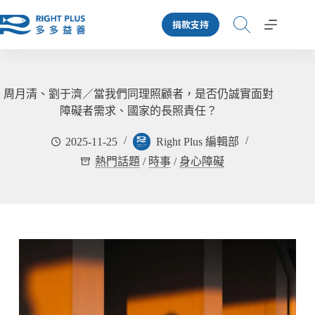
跳
捐款支持
至
主
要
內
容
周月清、劉于濟／當我們同理照顧者，是否仍誠實面對
障礙者需求、國家的長照責任？
2025-11-25
Right Plus 編輯部
熱門話題
/
時事
/
身心障礙