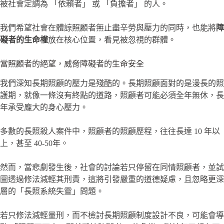
被社會定調為 「依賴者」 或 「負擔者」 的人。
我們希望社會在體諒照顧者無止盡辛勞與壓力的同時，也能將
障
礙者的生命權
放在核心位置，看見被忽視的群體。
當照顧者的絕望，威脅障礙者的生命安全
我們深知長期照顧的壓力是殘酷的。長期照顧面對的是漫長的照
護期，就像一條沒有終點的道路，照顧者可能必須全年無休，長
年承受龐大的身心壓力。
多數的長照殺人案件中，照顧者的照顧歷程，往往長達 10 年以
上，甚至 40-50年。
然而，當悲劇發生後，社會的討論若只停留在同情照顧者，並試
圖透過修法減輕其刑責，這將引發嚴重的道德疑慮，且忽略更深
層的「長照系統失靈」問題。
若只修法減輕量刑，而不檢討長期照顧制度設計不良，可能會導