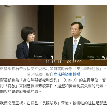
衛福部長石崇良接受立委林月琴質詢時表態「支持總統特赦」。
圖／擷取自取自
立法院議事轉播
衛福部身為「身心障礙者權利公約」（CRPD）的主責單位，若
用「特赦」來回應長照悲歌案件，迴避和掩蓋制度失靈的問題，
開脫的是政府失職的罪。
我們必須正視，在這些「長照悲歌」背後，被犧牲的往往是那些