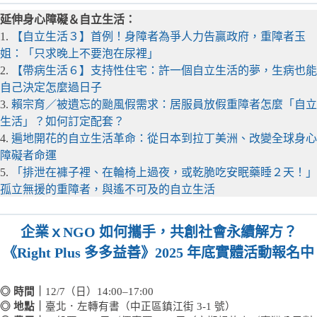
延伸身心障礙＆自立生活：
1.
【自立生活３】首例！身障者為爭人力告贏政府，重障者玉
姐：「只求晚上不要泡在尿裡」
2.
【帶病生活６】支持性住宅：許一個自立生活的夢，生病也能
自己決定怎麼過日子
3.
賴宗育／被遺忘的颱風假需求：居服員放假重障者怎麼「自立
生活」？如何訂定配套？
4.
遍地開花的自立生活革命：從日本到拉丁美洲、改變全球身心
障礙者命運
5.
「排泄在褲子裡、在輪椅上過夜，或乾脆吃安眠藥睡２天！」
孤立無援的重障者，與遙不可及的自立生活
企業ｘNGO 如何攜手，共創社會永續解方？
《Right Plus 多多益善》2025 年底實體活動報名中
◎ 時間｜
12/7（日）14:00–17:00
◎ 地點｜
臺北．左轉有書（中正區鎮江街 3-1 號）