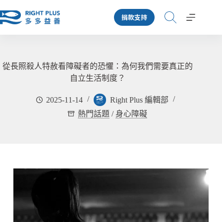
跳
捐款支持
至
主
要
內
容
從長照殺人特赦看障礙者的恐懼：為何我們需要真正的
自立生活制度？
2025-11-14
Right Plus 編輯部
熱門話題
/
身心障礙