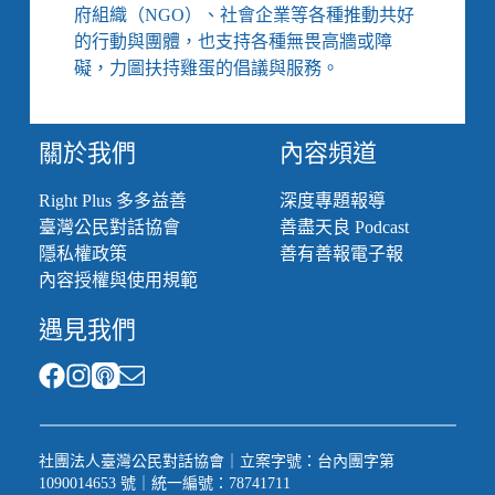
府組織（NGO）、社會企業等各種推動共好
的行動與團體，也支持各種無畏高牆或障
礙，力圖扶持雞蛋的倡議與服務。
關於我們
內容頻道
Right Plus 多多益善
深度專題報導
臺灣公民對話協會
善盡天良 Podcast
隱私權政策
善有善報電子報
內容授權與使用規範
遇見我們
社團法人臺灣公民對話協會｜立案字號：台內團字第
1090014653 號｜統一編號：78741711