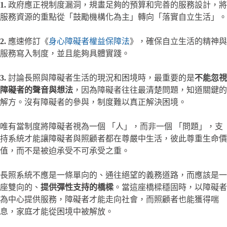
1.
政府應正視制度漏洞，規畫足夠的預算和完善的服務設計，將
服務資源的重點從「鼓勵機構化為主」轉向「落實自立生活」。
2.
應速修訂《
身心障礙者權益保障法
》，確保自立生活的精神與
服務寫入制度，並且能夠具體實踐。
3.
討論長照與障礙者生活的現況和困境時，最重要的是
不能忽視
障礙者的聲音與想法
，因為障礙者往往最清楚問題，知道關鍵的
解方。沒有障礙者的參與，制度難以真正解決困境。
唯有當制度將障礙者視為一個 「人」，而非一個 「問題」，支
持系統才能讓障礙者與照顧者都在尊嚴中生活，彼此尊重生命價
值，而不是被迫承受不可承受之重。
長照系統不應是一條單向的、通往絕望的義務道路，而應該是一
座雙向的、
提供彈性支持的橋樑
。當這座橋樑穩固時，以障礙者
為中心提供服務，障礙者才能走向社會，而照顧者也能獲得喘
息，家庭才能從困境中被解放。