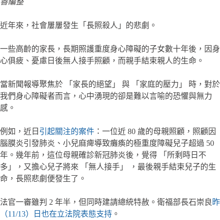
善編整
近年來，社會屢屢發生「長照殺人」的悲劇。
一些高齡的家長，長期照護重度身心障礙的子女數十年後，因身
心俱疲、憂慮日後無人接手照顧，而親手結束親人的生命。
當新聞報導聚焦於 「家長的絕望」 與 「家庭的壓力」 時，對於
我們身心障礙者而言，心中湧現的卻是難以言喻的恐懼與無力
感。
例如，近日
引起關注的案件
：一位近 80 歲的母親照顧，照顧因
腦膜炎引發肺炎、小兒麻痺導致癱瘓的極重度障礙兒子超過 50
年。幾年前，這位母親確診新冠肺炎後，覺得 「所剩時日不
多」，又擔心兒子將來 「無人接手」 ，最後親手結束兒子的生
命，長照悲劇便發生了。
法官一審雖判 2 年半，但同時建請總統特赦。衛福部長石崇良
昨
（11/13）日也在立法院表態支持
。