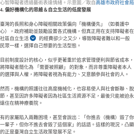
心智障礙者透過藝術表達情緒。示意圖／取自
高雄市政府社會局
4. 偏好機構化的思維＆自立生活的低度發展
臺灣的長照和身心障礙相關政策偏向「機構優先」（如養護中
心），政府補助並鼓勵設置各式機構，但真正用在支持障礙者在
社區自立生活
的經費卻少之又少，導致障礙者難以和一般
民眾一樣，選擇自己想要的生活型態。
目前制度設計的核心，似乎更著重於追求管理便利與節省成本，
將障礙者簡化為 「需要被照顧」 的對象，而非尊重障礙者本人
的選擇與人權，將障礙者視為有能力、又意願參與社會的人。
然而，機構的照護往往高度機械化，也容易使人與社會斷聯、脫
節，甚至因許多障礙者因為社區生活資源不足，最後只能被迫永
遠住在精神療養院。
有的家屬陷入兩難困境，甚至會說出：「你進去（機構）毀了你
一輩子，但你不進去會毀了這個家」的話語。這樣的現況，凸顯
的正是臺灣自立生活政策發展不足。