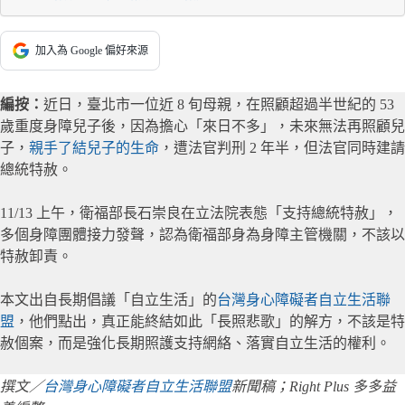
加入為 Google 偏好來源
編按：
近日，臺北市一位近 8 旬母親，在照顧超過半世紀的 53
歲重度身障兒子後，因為擔心「來日不多」，未來無法再照顧兒
子，
親手了結兒子的生命
，遭法官判刑 2 年半，但法官同時建請
總統特赦。
11/13 上午，衛福部長石崇良在立法院表態「支持總統特赦」，
多個身障團體接力發聲，認為衛福部身為身障主管機關，不該以
特赦卸責。
本文出自長期倡議「自立生活」的
台灣身心障礙者自立生活聯
盟
，他們點出，真正能終結如此「長照悲歌」的解方，不該是特
赦個案，而是強化長期照護支持網絡、落實自立生活的權利。
撰文／
台灣身心障礙者自立生活聯盟
新聞稿；Right Plus 多多益