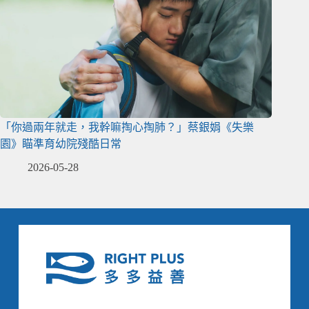
「你過兩年就走，我幹嘛掏心掏肺？」蔡銀娟《失樂
園》瞄準育幼院殘酷日常
2026-05-28