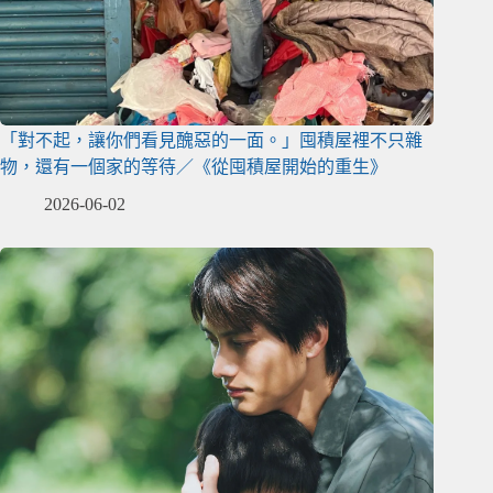
「對不起，讓你們看見醜惡的一面。」囤積屋裡不只雜
物，還有一個家的等待／《從囤積屋開始的重生》
2026-06-02