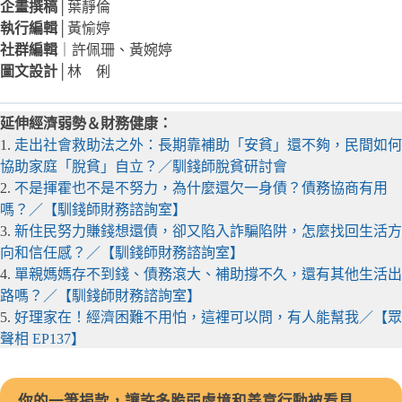
企畫撰稿
│葉靜倫
執行編輯
│黃愉婷
社群編輯
｜許佩珊、黃婉婷
圖文設計
│林 俐
延伸經濟弱勢＆財務健康：
1.
走出社會救助法之外：長期靠補助「安貧」還不夠，民間如何
協助家庭「脫貧」自立？／馴錢師脫貧研討會
2.
不是揮霍也不是不努力，為什麼還欠一身債？債務協商有用
嗎？／【馴錢師財務諮詢室】
3.
新住民努力賺錢想還債，卻又陷入詐騙陷阱，怎麼找回生活方
向和信任感？／【馴錢師財務諮詢室】
4.
單親媽媽存不到錢、債務滾大、補助撐不久，還有其他生活出
路嗎？／【馴錢師財務諮詢室】
5.
好理家在！經濟困難不用怕，這裡可以問，有人能幫我／【眾
聲相 EP137】
你的一筆捐款，讓許多脆弱處境和善意行動被看見