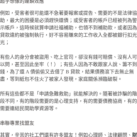
超乎想像的連鎖效應
​例如，受害者很可能還不急著要報案或提告、需要的不是法律協
助，最大的困擾是必須趕快還債；或受害者的帳戶已經被列為警
示帳戶，這時候就算申請社福補助，也領不到補助款，或者因為
貸款違約被強制執行，好不容易賺來的工作收入全都被銀行扣光
光；
有些人的身分會被盜用、吃上官司，卻沒有錢可賠償、沒有人可
以問，甚至因此坐牢（！）；有些人因為不敢跟家人說、籌不到
錢，為了還 A 債偷偷又去借了 B 貸款，結果債務滾下去無止無
盡，等到紙包不住火了被家人發現，家庭關係瀕臨破裂。
所有這些都不是「申請急難救助」就能解決的。隨著被詐騙的階
段不同，有的階段需要的是心理支持，有的需要債務協商，有的
需要連結民間助學資源等。
串聯專業找盟友
其實，辛苦的社工們還有許多盟友！例如心理師、法律顧問、
財