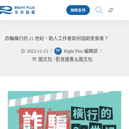
跳
捐款支持
至
主
要
內
容
詐騙橫行的 21 世紀，助人工作者如何協助受害者？
2025-11-15
Right Plus 編輯部
圖文包
/
影音選書＆圖文包