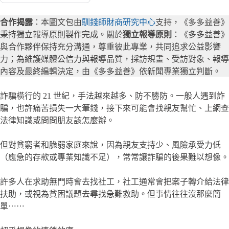
合作揭露
：本圖文包由
馴錢師財商研究中心
支持，《多多益善》
秉持獨立報導原則製作完成。關於
獨立報導原則
：《多多益善》
與合作夥伴保持充分溝通，尊重彼此專業，共同追求公益影響
力；為維護媒體公信力與報導品質，採訪規畫、受訪對象、報導
內容及最終編輯決定，由《多多益善》依新聞專業獨立判斷。
詐騙橫行的 21 世紀，手法越來越多、防不勝防。一般人遇到詐
騙，也許痛苦損失一大筆錢，接下來可能會找親友幫忙、上網查
法律知識或問問朋友該怎麼辦。
但對貧窮者和脆弱家庭來說，因為親友支持少、風險承受力低
（應急的存款或專業知識不足），常常讓詐騙的後果難以想像。
許多人在求助無門時會去找社工，社工通常會把案子轉介給法律
扶助，或視為貧困議題去尋找急難救助。但事情往往沒那麼簡
單⋯⋯