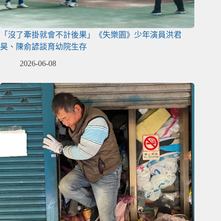
「沒了牽掛就會不計後果」《失樂園》少年演員洪君
昊、陳俞諺談育幼院生存
2026-06-08