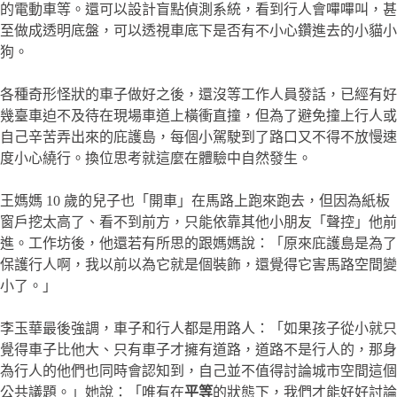
的電動車等。還可以設計盲點偵測系統，看到行人會嗶嗶叫，甚
至做成透明底盤，可以透視車底下是否有不小心鑽進去的小貓小
狗。
各種奇形怪狀的車子做好之後，還沒等工作人員發話，已經有好
幾臺車迫不及待在現場車道上橫衝直撞，但為了避免撞上行人或
自己辛苦弄出來的庇護島，每個小駕駛到了路口又不得不放慢速
度小心繞行。換位思考就這麼在體驗中自然發生。
王媽媽 10 歲的兒子也「開車」在馬路上跑來跑去，但因為紙板
窗戶挖太高了、看不到前方，只能依靠其他小朋友「聲控」他前
進。工作坊後，他還若有所思的跟媽媽說：「原來庇護島是為了
保護行人啊，我以前以為它就是個裝飾，還覺得它害馬路空間變
小了。」
李玉華最後強調，車子和行人都是用路人：「如果孩子從小就只
覺得車子比他大、只有車子才擁有道路，道路不是行人的，那身
為行人的他們也同時會認知到，自己並不值得討論城市空間這個
公共議題。」她說：「唯有在
平等
的狀態下，我們才能好好討論