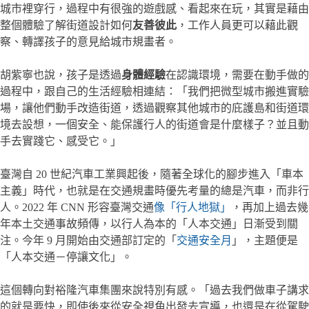
城市裡穿行，過程中有很強的遊戲感、看起來在玩，其實是藉由
整個體驗了解街道設計如何
友善彼此
，工作人員更可以藉此觀
察、轉譯孩子的意見給城市規畫者。
胡紫寧也說，孩子是透過
身體經驗
在認識環境，需要在動手做的
過程中，跟自己的生活經驗相連結：「我們把微型城市搬進實驗
場，讓他們動手改造街道，透過觀察其他城市的庇護島和街道環
境去設想，一個安全、能保護行人的街道會是什麼樣子？並且動
手去實踐它、感受它。」
臺灣自 20 世紀汽車工業興起後，隨著全球化的腳步進入「車本
主義」時代，也就是在交通規畫時優先考量的總是汽車，而非行
人。2022 年 CNN 形容臺灣交通
像「行人地獄」
，再加上過去幾
年本土交通事故頻傳，以行人為本的「人本交通」日漸受到關
注。今年 9 月開始由交通部訂定的「
交通安全月
」，主題便是
「人本交通－停讓文化」。
這個轉向對裕隆汽車集團來說特別有感。「過去我們做車子講求
的就是要快，即使後來從安全視角出發去宣導，也還是在從駕駛