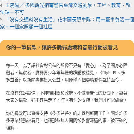
4.
王婉諭／ 多國觀光指南警告臺灣交通亂象，工程、教育、執
法缺一不可
5.
「沒有交通就沒有生活」花木蘭長照車隊：用一臺車養活一個
家、一個家照顧一個社區
你的一筆捐款，讓許多脆弱處境和善意行動被看見
每一天，為了讓社會對公益的想像不只有「愛心」，為了讓身心障
礙者、無家者、脆弱青少年等無聲的群體被聽見，《Right Plus 多
多益善》以新聞專業投入公益，用僅僅 6 個專職夥伴堅持至今。
在沒有充足設備、不仰賴財團和政府、不做廣告化的新聞下，靠著
大家的捐款，好不容易走了 4 年。有你的支持，我們才可以繼續。
你的捐款可以直接支持《多多益善》的非營利新聞工作，讓許許多
多專業服務被看見，也讓那些無人聞問卻影響深遠的事，被正確的
理解。