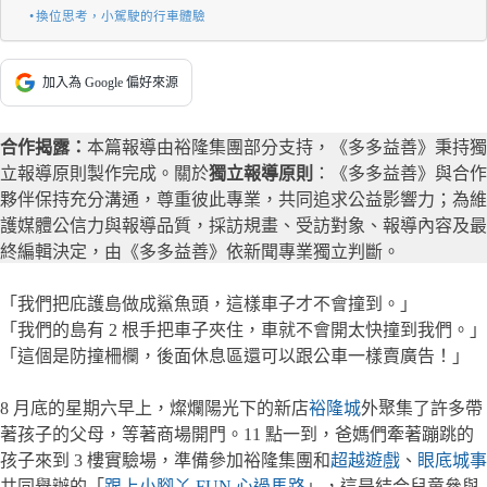
換位思考，小駕駛的行車體驗
加入為 Google 偏好來源
合作揭露：
本篇報導由裕隆集團部分支持，《多多益善》秉持獨
立報導原則製作完成。關於
獨立報導原則
：《多多益善》與合作
夥伴保持充分溝通，尊重彼此專業，共同追求公益影響力；為維
護媒體公信力與報導品質，採訪規畫、受訪對象、報導內容及最
終編輯決定，由《多多益善》依新聞專業獨立判斷。
「我們把庇護島做成鯊魚頭，這樣車子才不會撞到。」
「我們的島有 2 根手把車子夾住，車就不會開太快撞到我們。」
「這個是防撞柵欄，後面休息區還可以跟公車一樣賣廣告！」
8 月底的星期六早上，燦爛陽光下的新店
裕隆城
外聚集了許多帶
著孩子的父母，等著商場開門。11 點一到，爸媽們牽著蹦跳的
孩子來到 3 樓實驗場，準備參加裕隆集團和
超越遊戲
、
眼底城事
共同舉辦的「
跟上小腳丫 FUN 心過馬路
」，這是結合兒童參與