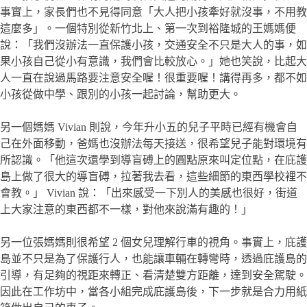
事實上，家長們也不見得同意「大人把小孩牽好就沒事，不用教
這麼多」。一個特別從新竹北上、第一次到裕隆城的王媽媽便
說：「我們沒辦法一直保護小孩，交通安全不只是大人的事，如
果小孩自己從小有意識，我們會比較放心。」她也笑說，比起大
人一直在說過馬路要注意安全喔！很重要喔！講得再多，都不如
小孩從做中學、跟別的小孩一起討論，幫助更大。
另一個媽媽 Vivian 則說，今年升小五的兒子平時已經有機會自
己在外面移動，爸媽也沒辦法每天接送，很希望兒子能對環境有
所認識。「他這次還學到導盲磗上的圓點原來叫定位點，在庇護
島上做了很大的導盲磗，拉著我去看，這些細節的東西學校裡不
會教。」 Vivian 說：「出來感受一下別人的美感也很好，街道
上大家注意的東西都不一樣，對他來說滿有趣的！」
另一位張媽媽則很希望 2 個女兒理解行車的視角。事實上，庇護
島並不只是為了保護行人，也能讓車輛在轉彎時，透過庇護島的
引導，有足夠的視距來轉正、看清楚雙方距離，達到安全駕駛。
因此在工作坊中，當各小組完成庇護島後，下一步就是合力用紙