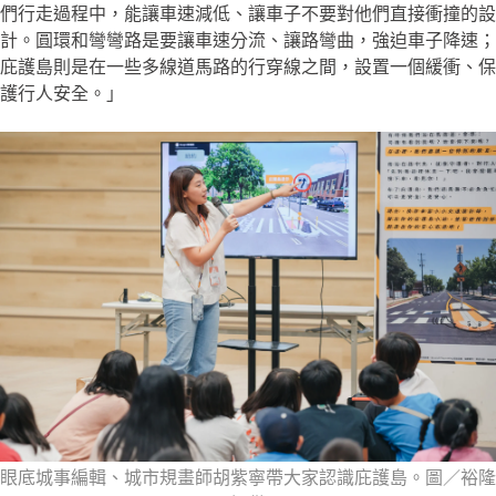
們行走過程中，能讓車速減低、讓車子不要對他們直接衝撞的設
計。圓環和彎彎路是要讓車速分流、讓路彎曲，強迫車子降速；
庇護島則是在一些多線道馬路的行穿線之間，設置一個緩衝、保
護行人安全。」
眼底城事編輯、城市規畫師胡紫寧帶大家認識庇護島。圖／裕隆