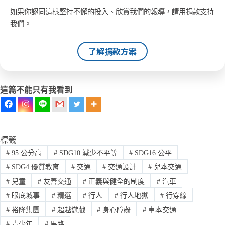
如果你認同這樣堅持不懈的投入、欣賞我們的報導，請用捐款支持
我們。
了解捐款方案
這篇不能只有我看到
標籤
#
95 公分高
#
SDG10 減少不平等
#
SDG16 公平
#
SDG4 優質教育
#
交通
#
交通設計
#
兒本交通
#
兒童
#
友善交通
#
正義與健全的制度
#
汽車
#
眼底城事
#
精選
#
行人
#
行人地獄
#
行穿線
#
裕隆集團
#
超越遊戲
#
身心障礙
#
車本交通
#
青少年
#
馬路