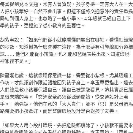
每當提到兒本交通，常有人會質疑，孩子身邊一定有大人在，大
人把小孩牽好，自然不會出事。但這不僅將交通意外的責任重擔
歸結到個人身上，也忽略了一些小學 3、4 年級就已經自己上下
學的孩子，更輕忽了從小教育的重要性。
胡紫寧說：「如果他們從小就能看懂問題出在哪裡，看懂紅綠燈
的秒數、知道樹為什麼會種在這裡、為什麼要有引導線和分道標
誌…… 他們才能從小辨識，也才能和爸媽表達出來、知道環境
裡哪裡不足。」
陳蔓嫻也說，這就像環保意識一樣，需要從小紮根。尤其透過工
作坊，才能讓創作跟話語權回到孩子身上。李玉華更指出，過去
人們總是教小孩要保護自己、讓自己被駕駛看見，這其實都已經
是很末端的事。「交通安全必須從源頭開始，從交通設計上著
手。」她強調，他們在意的「大人責任」並不（只）是父母過馬
路時要把小孩牽好，而是整體環境設計是否對孩子友善。
「如果大人用心設計環境、先把危險都解除了，小孩就不需要永
遠只能從避險的方式在看待交通和移動。」李玉華說：「更進一