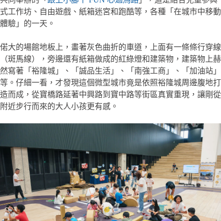
式工作坊、自由遊戲、紙箱迷宮和跑酷等，各種「在城市中移動
體驗」的一天。
偌大的場館地板上，畫著灰色曲折的車道，上面有一條條行穿線
（斑馬線），旁邊還有紙箱做成的紅綠燈和建築物，建築物上赫
然寫著「裕隆城」、「誠品生活」、「南強工商」、「加油站」
等。仔細一看，才發現這個微型城市竟是依照裕隆城周邊腹地打
造而成，從寶橋路延著中興路到寶中路等街區真實重現，讓剛從
附近步行而來的大人小孩更有感。