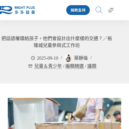
跳
捐款支持
至
主
要
內
容
把話語權還給孩子，他們會設計出什麼樣的交通？／裕
隆城兒童參與式工作坊
2025-09-10
葉靜倫
兒童＆青少年
/
編輯精選
/
議題