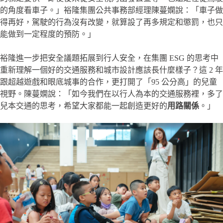
的角度看車子。」裕隆集團公共事務部經理陳蔓嫻說：「車子做
得再好，駕駛的行為沒有改變，就算設了再多規定和懲罰，也只
能做到一定程度的預防。」
裕隆進一步把安全議題拓展到行人安全，在集團 ESG 的思考中
重新理解一個好的交通服務和城市設計應該長什麼樣子？這 2 年
跟超越遊戲和眼底城事的合作，更打開了「95 公分高」的兒童
視野。陳蔓嫻說：「如今我們在以行人為本的交通服務裡，多了
兒本交通的思考，希望大家都能一起創造更好的
用路關係
。」