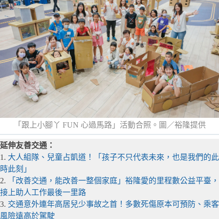
「跟上小腳丫 FUN 心過馬路」活動合照。圖／裕隆提供
延伸友善交通：
1.
大人組隊、兒童占凱道！「孩子不只代表未來，也是我們的此
時此刻」
2.
「改善交通，能改善一整個家庭」裕隆愛的里程數公益平臺，
接上助人工作最後一里路
3.
交通意外連年高居兒少事故之首！多數死傷原本可預防、乘客
風險遠高於駕駛