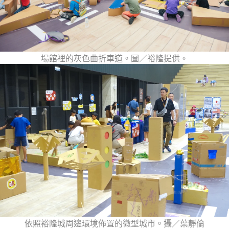
場館裡的灰色曲折車道。圖／裕隆提供。
依照裕隆城周邊環境佈置的微型城市。攝／葉靜倫