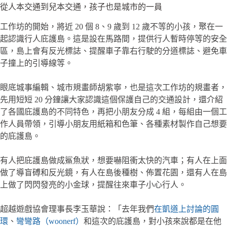
從人本交通到兒本交通，孩子也是城市的一員
工作坊的開始，將近 20 個 8、9 歲到 12 歲不等的小孩，聚在一
起認識行人庇護島。這是設在馬路間，提供行人暫時停等的安全
區，島上會有反光標誌、提醒車子靠右行駛的分道標誌、避免車
子撞上的引導線等。
眼底城事編輯、城市規畫師胡紫寧，也是這次工作坊的規畫者，
先用短短 20 分鐘讓大家認識這個保護自己的交通設計，還介紹
了各國庇護島的不同特色，再把小朋友分成 4 組，每組由一個工
作人員帶領，引導小朋友用紙箱和色筆、各種素材製作自己想要
的庇護島。
有人把庇護島做成鯊魚狀，想要嚇阻衝太快的汽車；有人在上面
做了導盲磗和反光鏡，有人在島後種樹、佈置花園，還有人在島
上做了閃閃發亮的小金球，提醒往來車子小心行人。
超越遊戲協會理事長李玉華說：「去年我們
在凱道上討論的圓
環
、
彎彎路（woonerf）
和這次的庇護島，對小孩來說都是在他