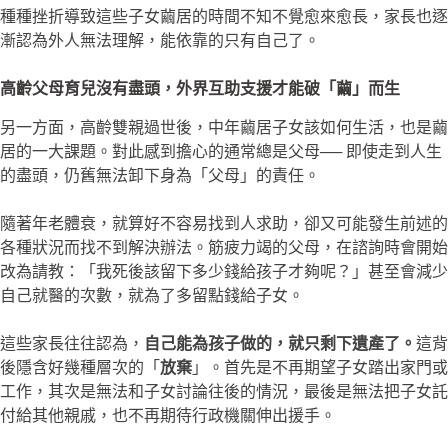
種種挫折導致這些子女繭居的時間不知不覺愈來愈長，家長也逐
漸認為外人無法理解，能依靠的只有自己了。
高齡父母育兒沒有盡頭，外界互助支援才能破「繭」而生
另一方面，高齡雙親過世後，中年繭居子女該如何生活，也是繭
居的一大課題。對此感到擔心的通常總是父母── 即使走到人生
的盡頭，仍舊無法卸下身為「父母」的責任。
隨著年老體衰，就算好不容易找到人求助，卻又可能發生前述的
各種狀況而找不到解決辦法。筋疲力竭的父母，在諮詢時會開始
改為請教：「我死後該留下多少錢給孩子才夠呢？」甚至會減少
自己就醫的次數，就為了多留點錢給子女。
這些家長往往認為，
自己能為孩子做的，就只剩下遺產了。
這背
後隱含好幾種層次的「
放棄
」。首先是不再期望子女踏出家門或
工作，其次是無法和子女討論往後的情況，最後是無法把子女託
付給其他親戚，也不再期待行政機關伸出援手。