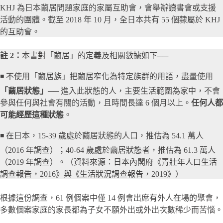
KHJ 為日本繭居問題家庭的家屬互助會，會舉辦讀書會或支援
活動的團體。截至 2018 年 10 月，全日本共有 55 個隸屬於 KHJ
的互助會。
註 2：
本書對「繭居」的定義及相關數據如下──
◾ 不使用「繭居族」把繭居窄化為特定族群的用語，盡量使用
「繭居狀態」
── 進入此狀態的人，主要生活範圍為家中，不會
參與任何與社會有關的活動，且時間長達 6 個月以上。
任何人都
可能經歷這種狀態
。
◾ 在日本，15-39 歲處於繭居狀態的人口，推估為 54.1 萬人
（2016 年調查）；40-64 歲處於繭居狀態者，推估為 61.3 萬人
（2019 年調查）。（資料來源：日本內閣府《青壯年人口生活
調查報告，2016》與《生活狀況調查報告，2019》）
根據這份調查，61 例個案中僅 14 例會出席有外人在場的聚會，
多數個案家庭的家長都為子女不願外出或外出次數稀少而苦惱。