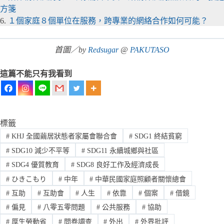
方箋
6.
１個家庭８個單位在服務，跨專業的網絡合作如何可能？
首圖／by
Redsugar
@
PAKUTASO
這篇不能只有我看到
標籤
#
KHJ 全國繭居狀態者家屬會聯合會
#
SDG1 終結貧窮
#
SDG10 減少不平等
#
SDG11 永續城鄉與社區
#
SDG4 優質教育
#
SDG8 良好工作及經濟成長
#
ひきこもり
#
中年
#
中華民國家庭照顧者關懷總會
#
互助
#
互助會
#
人生
#
依靠
#
個案
#
借鏡
#
偏見
#
八零五零問題
#
公共服務
#
協助
#
厚生勞動省
#
問卷調查
#
外出
#
外界批評