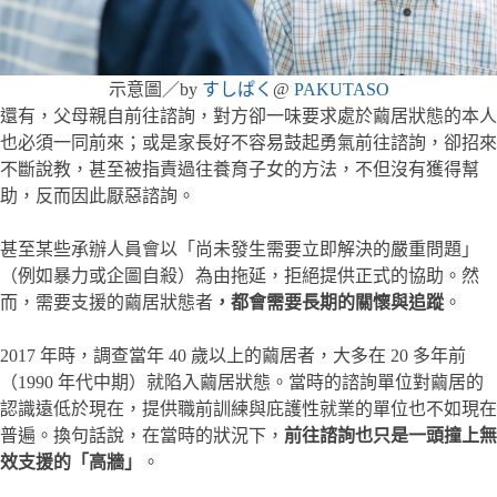
示意圖／by
すしぱく
@
PAKUTASO
還有，父母親自前往諮詢，對方卻一味要求處於繭居狀態的本人
也必須一同前來；或是家長好不容易鼓起勇氣前往諮詢，卻招來
不斷說教，甚至被指責過往養育子女的方法，不但沒有獲得幫
助，反而因此厭惡諮詢。
甚至某些承辦人員會以「尚未發生需要立即解決的嚴重問題」
（例如暴力或企圖自殺）為由拖延，拒絕提供正式的協助。然
而，需要支援的繭居狀態者
，都會需要長期的關懷與追蹤
。
2017 年時，調查當年 40 歲以上的繭居者，大多在 20 多年前
（1990 年代中期）就陷入繭居狀態。當時的諮詢單位對繭居的
認識遠低於現在，提供職前訓練與庇護性就業的單位也不如現在
普遍。換句話說，在當時的狀況下，
前往諮詢也只是一頭撞上無
效支援的「高牆」
。