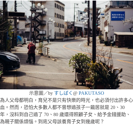
示意圖／by
すしぱく
@
PAKUTASO
為人父母都明白，育兒不是只有快樂的時光，也必須付出許多心
血。然而，恐怕大多數人都不曾想過孩子一繭居就是 20、30
年，沒料到自己過了 70、80 歲還得照顧子女、給予金錢援助、
為親子關係煩惱。到底父母該養育子女到幾歲呢？