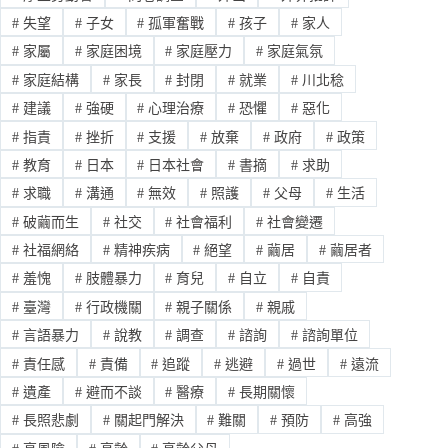
#
失望
#
子女
#
孤軍奮戰
#
孩子
#
家人
#
家屬
#
家庭困境
#
家庭壓力
#
家庭氣氛
#
家庭結構
#
家長
#
封閉
#
就業
#
川北稔
#
建議
#
強硬
#
心理治療
#
恐懼
#
惡化
#
指責
#
挫折
#
支援
#
放棄
#
政府
#
政策
#
教育
#
日本
#
日本社會
#
書摘
#
求助
#
求職
#
溝通
#
無效
#
照護
#
父母
#
生活
#
破繭而生
#
社交
#
社會福利
#
社會變遷
#
社福網絡
#
精神疾病
#
絕望
#
繭居
#
繭居者
#
羞愧
#
肢體暴力
#
育兒
#
自立
#
自責
#
臺灣
#
行政機關
#
親子關係
#
親戚
#
言語暴力
#
說教
#
調查
#
諮詢
#
諮詢單位
#
責任感
#
責備
#
追蹤
#
逃避
#
過世
#
遠流
#
遺產
#
避而不談
#
醫療
#
長期關懷
#
長照悲劇
#
關起門解決
#
難關
#
預防
#
高強