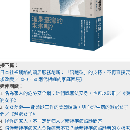
接下篇：
日本社福網絡的繭居服務創新：「陪跑型」的支持，不再直接要
求改變／《80／50 兩代相纏的家庭困境》
延伸閱讀：
1.
名為家人的危險安全網：她們既無法安身，也難以逃離／《瀕
窮女子》
2.
女女差距── 能兼顧工作的美麗媽媽，與心理生病的瀕窮女子
們／《瀕窮女子》
4.
怪怪的家人，不一定是病人／精神疾病照顧問答
5.
陪伴精神疾病家人令你痛苦不安？給精神疾病照顧者的 6 張處