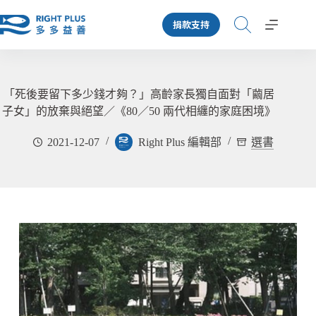
跳
捐款支持
至
主
要
內
容
「死後要留下多少錢才夠？」高齡家長獨自面對「繭居
子女」的放棄與絕望／《80／50 兩代相纏的家庭困境》
2021-12-07
Right Plus 編輯部
選書