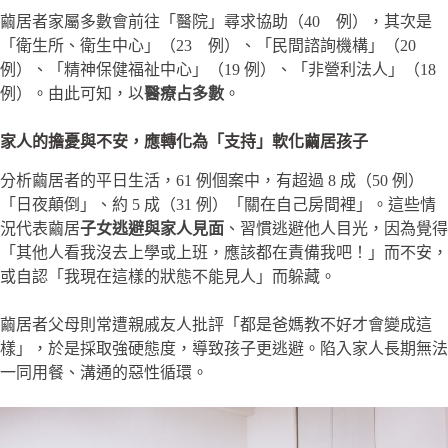
繭居者家屬多數會前往「醫院」尋求協助（40 例），其次是
「衛生所、衛生中心」（23 例）、「民間諮詢機構」（20
例）、「精神保健福祉中心」（19 例）、「非營利法人」（18
例）。由此可知，以
醫療占多數
。
家人的擔憂與不安，應轉化為「支持」軟化繭居孩子
分析繭居者的平日生活，61 例個案中，有超過 8 成（50 例）
「日夜顛倒」、約 5 成（31 例）「關在自己房間裡」。這些情
況代表繭居
子女逃避與家人見面
、習慣逃避他人目光，因為覺得
「其他人看我沒去上學或上班，應該都在責備我吧！」而不安，
或自認「我現在這樣的狀態不能見人」而躲藏。
繭居者父母則常遭親戚友人批評「都是爸媽教不好才會變成這
樣」，於是採取強硬態度，導致孩子更逃避。陷入家人長期無法
一同用餐、溝通的惡性循環。