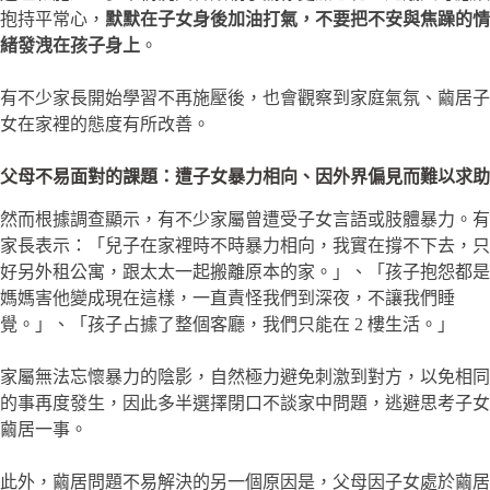
抱持平常心，
默默在子女身後加油打氣，不要把不安與焦躁的情
緒發洩在孩子身上
。
有不少家長開始學習不再施壓後，也會觀察到家庭氣氛、繭居子
女在家裡的態度有所改善。
父母不易面對的課題：遭子女暴力相向、因外界偏見而難以求助
然而根據調查顯示，有不少家屬曾遭受子女言語或肢體暴力。有
家長表示：「兒子在家裡時不時暴力相向，我實在撐不下去，只
好另外租公寓，跟太太一起搬離原本的家。」、「孩子抱怨都是
媽媽害他變成現在這樣，一直責怪我們到深夜，不讓我們睡
覺。」、「孩子占據了整個客廳，我們只能在 2 樓生活。」
家屬無法忘懷暴力的陰影，自然極力避免刺激到對方，以免相同
的事再度發生，因此多半選擇閉口不談家中問題，逃避思考子女
繭居一事。
此外，繭居問題不易解決的另一個原因是，父母因子女處於繭居