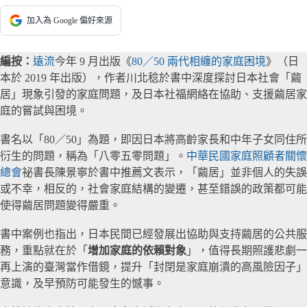
加入為 Google 偏好來源
編按：
遠流
今年 9 月出版《
80／50 兩代相纏的家庭困境
》（日
本於 2019 年出版），作者川北稔於書中深度探討日本社會「繭
居」現象引發的家庭問題，及日本社福網絡在協助、支援繭居家
庭的嘗試與困境。
書名以「80／50」為題，即因日本將高齡家長和中年子女同住所
衍生的問題，稱為「八零五零問題」。
中華民國家庭照顧者關懷
總會
祕書長陳景寧於書中推薦文表示，「繭居」並非個人的失誤
或不幸，相反的，社會家庭結構的變遷，甚至錯誤的政策都可能
使得繭居問題變得嚴重。
書中案例也指出，日本民間已經發展出協助與支持繭居的公共服
務，重點就在於「
增加家庭的依賴對象
」，值得長期照護悲劇一
再上演的臺灣當作借鏡，提升「封閉是家庭崩潰的高風險因子」
意識，及早預防可能發生的憾事。