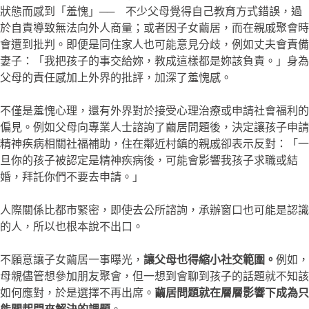
狀態而感到「羞愧」── 不少父母覺得自己教育方式錯誤，過
於自責導致無法向外人商量；或者因子女繭居，而在親戚聚會時
會遭到批判。即便是同住家人也可能意見分歧，例如丈夫會責備
妻子：「我把孩子的事交給妳，教成這樣都是妳該負責。」身為
父母的責任感加上外界的批評，加深了羞愧感。
不僅是羞愧心理，還有外界對於接受心理治療或申請社會福利的
偏見。例如父母向專業人士諮詢了繭居問題後，決定讓孩子申請
精神疾病相關社福補助，住在鄰近村鎮的親戚卻表示反對：「一
旦你的孩子被認定是精神疾病後，可能會影響我孩子求職或結
婚，拜託你們不要去申請。」
人際關係比都市緊密，即使去公所諮詢，承辦窗口也可能是認識
的人，所以也根本說不出口。
不願意讓子女繭居一事曝光，
讓父母也得縮小社交範圍。
例如，
母親儘管想參加朋友聚會，但一想到會聊到孩子的話題就不知該
如何應對，於是選擇不再出席。
繭居問題就在層層影響下成為只