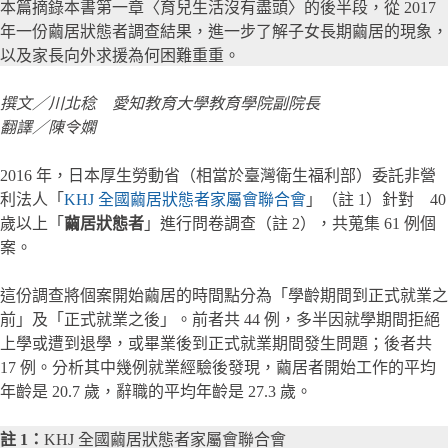
本篇摘錄本書第一章〈育兒生活沒有盡頭〉的後半段，從 2017
年一份繭居狀態者調查結果，進一步了解子女長期繭居的現象，
以及家長向外求援為何困難重重。
撰文／川北稔 愛知教育大學教育學院副院長
翻譯／陳令嫻
2016 年，日本厚生勞動省（相當於臺灣衛生福利部）委託非營
利法人「
KHJ 全國繭居狀態者家屬會聯合會
」（註 1）針對 40
歲以上「
繭居狀態者
」進行問卷調查（註 2），共蒐集 61 例個
案。
這份調查將個案開始繭居的時間點分為「學齡期間到正式就業之
前」及「正式就業之後」。前者共 44 例，多半因就學期間拒絕
上學或遭到退學，或畢業後到正式就業期間發生問題；後者共
17 例。分析其中幾例就業經驗後發現，繭居者開始工作的平均
年齡是 20.7 歲，辭職的平均年齡是 27.3 歲。
註 1：
KHJ 全國繭居狀態者家屬會聯合會