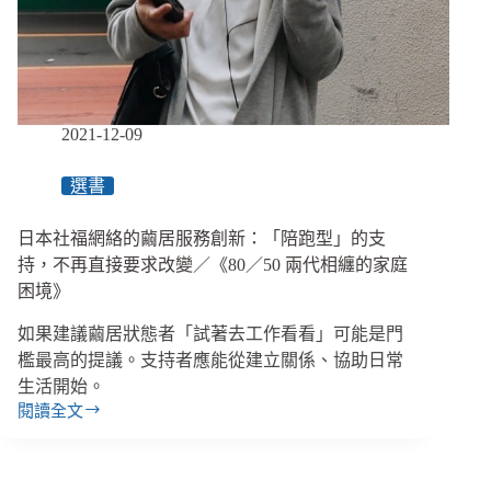
讓
孩
子
走
出
自
2021-12-09
己
的
選書
路
日本社福網絡的繭居服務創新：「陪跑型」的支
持，不再直接要求改變／《80／50 兩代相纏的家庭
困境》
如果建議繭居狀態者「試著去工作看看」可能是門
檻最高的提議。支持者應能從建立關係、協助日常
生活開始。
閱讀全文
日
本
社
福