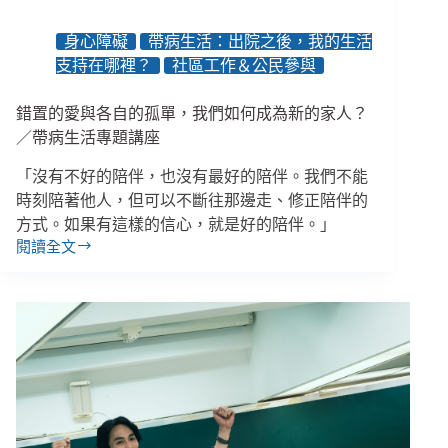
支
持
身心障礙
帶病生活：出院之後，我的生活
陪
支持在哪裡？
社區工作＆公民參與
伴
指
南
錯置的愛與各自的孤單，我們如何成為新的家人？
／帶病生活專題講座
「沒有不好的陪伴，也沒有最好的陪伴。我們不能
時刻陪著他人，但可以不斷往那邊走、修正陪伴的
方式。如果有這樣的信心，就是好的陪伴。」
閱讀全文
錯
置
的
愛
與
各
自
的
孤
單，