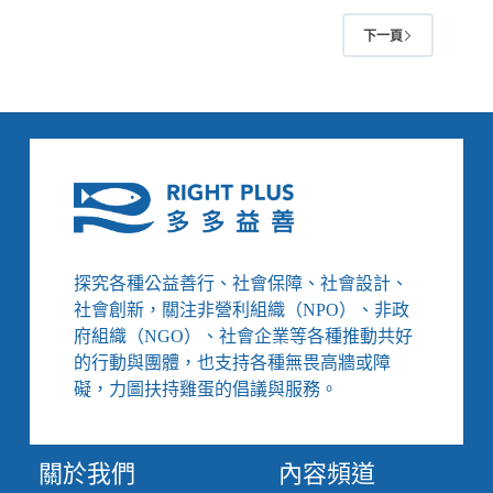
網
下一頁
絡
的
繭
居
服
務
創
新：
「陪
跑
型」
探究各種公益善行、社會保障、社會設計、
的
社會創新，關注非營利組織（NPO）、非政
支
府組織（NGO）、社會企業等各種推動共好
持，
的行動與團體，也支持各種無畏高牆或障
不
礙，力圖扶持雞蛋的倡議與服務。
再
直
接
要
關於我們
內容頻道
求