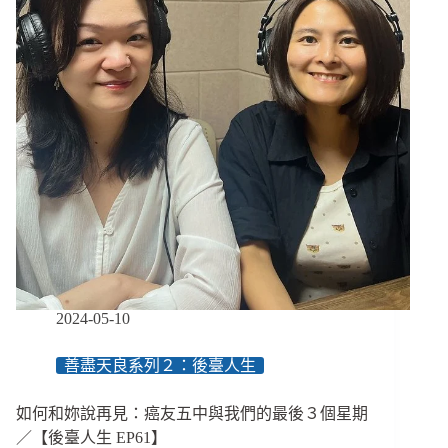
失
調
症
朋
友
展
開
對
話
的
３
個
方
法：
在
2024-05-10
破
碎
善盡天良系列２：後臺人生
和
混
如何和妳說再見：癌友五中與我們的最後３個星期
亂
間
／【後臺人生 EP61】