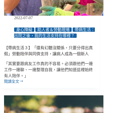
讓
陪
伴
與
2022-07-07
教
育
身心障礙
助人者＆勞動現場
帶病生活：
發
出院之後，我的生活支持在哪裡？
揮
影
響
【帶病生活３】「還有幻聽沒關係，只要分得出真
力
假」勞動陪伴與同儕支持，讓病人成為一個新人
「其實要跟病友工作真的不容易。必須跟他們一邊
工作一邊聊、一邊整理自我，讓他們知道這裡始終
有人陪伴。」
閱讀全文
【帶
病
生
活
３】
「還