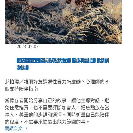
的
最
後
３
個
星
期
／
2023-07-07
【後
臺
#MeToo：性暴力與復元
性別平權
熱門
人
話題
生
EP61】
郝柏瑋／親朋好友遭遇性暴力怎麼辦？心理師的８
個支持陪伴指南
當倖存者開始分享自己的故事，讓他主導對話、避
免任意指責，也不需要評斷加害人。把焦點放在當
事人、尊重他的步調和選擇。同時衡量自己能陪伴
的程度，不需要承擔超出能力範圍的事。
閱讀全文
郝