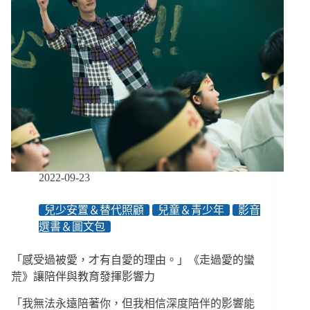
我
們
如
何
成
為
新
的
家
人？
／
帶
2022-09-23
病
生
兒少安置＆替代照顧
兒童＆青少年
影音
活
選書＆圖文包
專
題
講
「感受過被愛，才有自愛的理由。」《走過愛的蠻
座
荒》讓陪伴與教育發揮影響力
「我無法永遠陪著你，但我相信深度陪伴的影響能