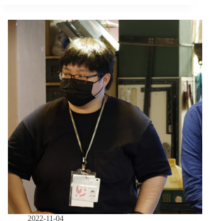
柏
瑋
／
親
朋
好
友
遭
遇
性
暴
力
怎
麼
辦？
心
理
師
的
８
個
2022-11-04