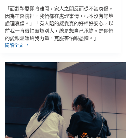
聆
「面對摯愛即將離開，家人之間反而從不談哀傷。
聽、
靠
因為在醫院裡，我們都在處理事情，根本沒有餘地
近
處理哀傷。」「有人陪的感覺真的好棒好安心，以
感
前我一直很怕麻煩別人，總是想自己承擔。是你們
受
的愛跟溫暖給我力量，克服害怕跟恐懼。」
閱讀全文
如
何
和
妳
說
再
見：
癌
友
五
中
與
我
們