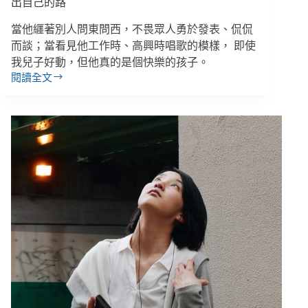
持，
出自己的路
讓
當他纒著別人問東問西，不畏眾人勇於發表、侃侃
病
人
而談；當看見他工作時、高興時唱歌的模樣， 即使
成
我兒子好動，但他真的是個快樂的孩子。
為
閱讀全文
子
一
晨
個
／
新
我
人
有
一
個
過
動
兒：
從
自
責
到
陪
伴，