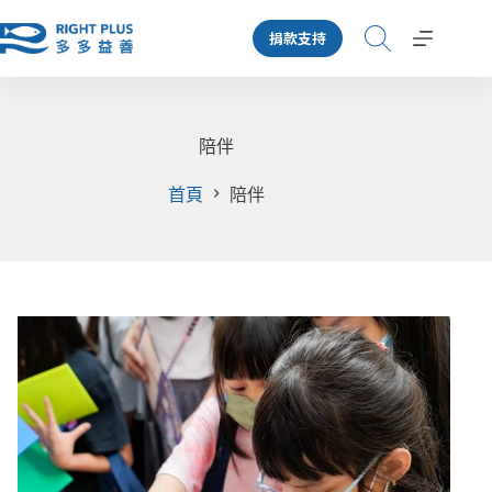
跳
捐款支持
至
主
要
內
容
陪伴
首頁
陪伴