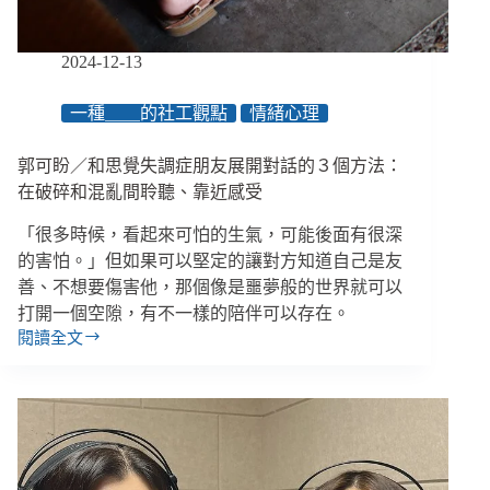
衛
星
據
2024-12-13
點，
如
一種＿＿的社工觀點
情緒心理
何
打
郭可盼／和思覺失調症朋友展開對話的３個方法：
造
孩
在破碎和混亂間聆聽、靠近感受
子
「很多時候，看起來可怕的生氣，可能後面有很深
的
社
的害怕。」但如果可以堅定的讓對方知道自己是友
區
善、不想要傷害他，那個像是噩夢般的世界就可以
避
打開一個空隙，有不一樣的陪伴可以存在。
風
閱讀全文
郭
港？
可
盼
／
和
思
覺