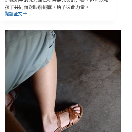
許據點中的成人無法提供最完美的方案，但可以和
孩子共同面對眼前挑戰，給予彼此力量。
閱讀全文
馬
明
毅
／
不
只
是
課
輔
班：
從
彰
化
虐
童
事
件
看
小