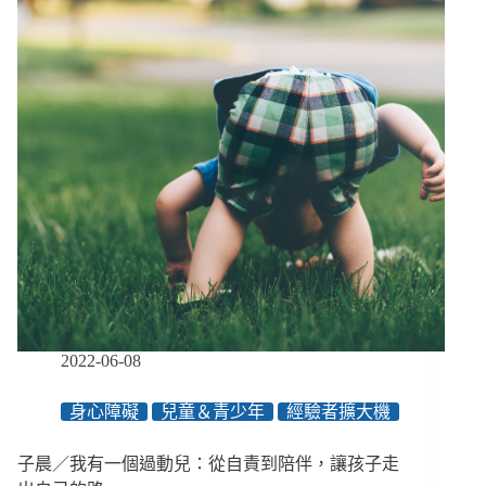
有
幻
聽
沒
關
係，
只
要
分
得
出
真
假」
勞
動
陪
2022-06-08
伴
與
身心障礙
兒童＆青少年
經驗者擴大機
同
儕
子晨／我有一個過動兒：從自責到陪伴，讓孩子走
支