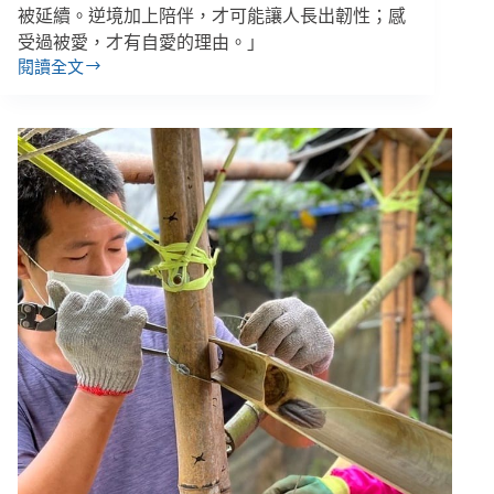
被延續。逆境加上陪伴，才可能讓人長出韌性；感
受過被愛，才有自愛的理由。」
閱讀全文
「感
受
過
被
愛，
才
有
自
愛
的
理
由。」
《走
過
愛
的
蠻
荒》