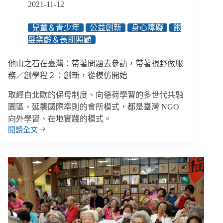
2021-11-12
所
收
兒童＆青少年
公益創新
身心障礙
銀
容
人
髮樂齡＆長期照顧
霸
凌
他山之石在臺灣：帶著問題去參訪，帶著視野做服
性
務／創學程２：創新，從模仿開始
侵
取經自北歐的保母制度、向德荷學習的多世代共融
園區、延襲國際準則的會所模式，都是臺灣 NGO
向外學習、在地實踐的模式。
閱讀全文
他
山
之
石
在
臺
灣：
帶
著