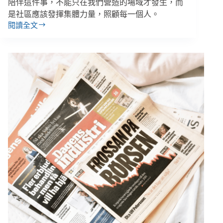
仿
陪伴這件事，不能只在我們營造的場域才發生，而
開
是社區應該發揮集體力量，照顧每一個人。
始
閱讀全文
【抗
疫
群
象
－
高
齡
照
顧
篇】
畢
嘉
士
基
金
會
／
生
活