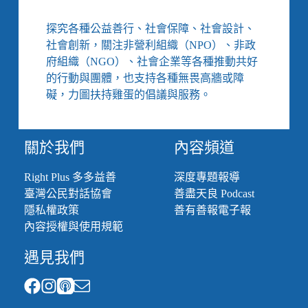
覺
察，
探究各種公益善行、社會保障、社會設計、
與
社會創新，關注非營利組織（NPO）、非政
大
府組織（NGO）、社會企業等各種推動共好
規
的行動與團體，也支持各種無畏高牆或障
模
礙，力圖扶持雞蛋的倡議與服務。
的
群
體
創
關於我們
內容頻道
傷
輔
Right Plus 多多益善
深度專題報導
導
臺灣公民對話協會
善盡天良 Podcast
隱私權政策
善有善報電子報
內容授權與使用規範
遇見我們