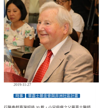
／
兒
盟
爭
議
1】
年
餘
4.4
億、
支
出
占
比
偏
低，
兒
2019-11-27
盟
財
時事
畢嘉士基金會與非洲社區計畫
務
狀
況
行醫奉獻臺灣超過 30 載，小兒麻痺之父畢嘉士醫師