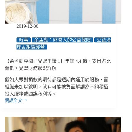
觀
察
2019：
正
2019-12-30
在
消
時事
余孟勳：財會人的公益探險
公益治
失
理＆組織經營
的
善
意
【余孟勳專欄／兒盟爭議 1】年餘 4.4 億、支出占比
偏低，兒盟財務狀況詳解
假如大眾對捐款的期待都是短期內運用於服務，而
組織未加以敘明，就有可能被負面解讀為不夠積極
投入服務或圖謀私利等。
閱讀全文
【余
孟
勳
專
欄