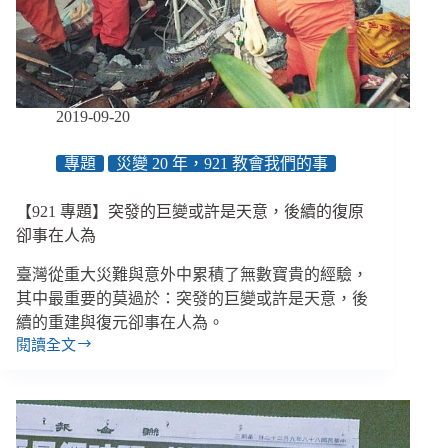
畢
嘉
士
醫
師
逝
2019-09-20
世
專題
災變 20 年，921 教會我們的事
【921 專題】突發的巨變或許是天意，後續的復原
卻事在人為
臺灣從重大災難與意外中累積了無數寶貴的經驗，
其中最重要的莫過於：突發的巨變或許是天意，後
續的重建與復元卻事在人為。
閱讀全文
【921
專
題】
突
發