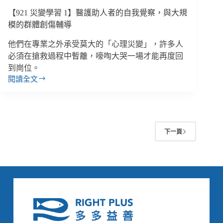
【921 災變學習 1】醫護助人者的自我覺察，與大規
模的群體創傷輔導
他們在專業之外承受莫大的「心理災變」，許多人
必須在搶救過程中暫離，嚎啕大哭一場才能再度回
到崗位。
閱讀全文
【921
災
變
學
習
下一頁
1】
醫
護
助
人
者
的
自
我