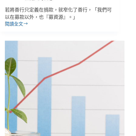
勢
若將善行只定義在捐款，就窄化了善行，「我們可
孩
以在募款以外，也『募資源』。」
子
閱讀全文
曾
捐
被
款
霸
人
凌
變
少，
但
留
下
來
的
人
捐
更
多
了！
／
公
益