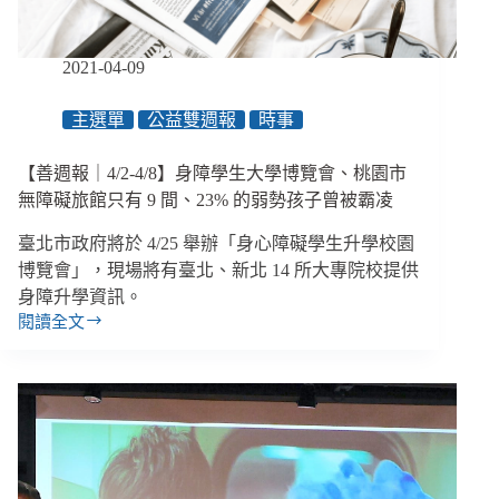
宛
如
瞬
2021-04-09
間
停
主選單
公益雙週報
時事
格，
遠
【善週報｜4/2-4/8】身障學生大學博覽會、桃園市
距
陪
無障礙旅館只有 9 間、23% 的弱勢孩子曾被霸凌
伴
臺北市政府將於 4/25 舉辦「身心障礙學生升學校園
難
敵
博覽會」，現場將有臺北、新北 14 所大專院校提供
長
身障升學資訊。
期
閱讀全文
【善
孤
週
立
報
｜
4/2-
4/8】
身
障