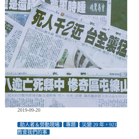
的
巨
變
或
許
是
天
意，
後
續
的
復
原
卻
事
在
人
2019-09-20
為
助人者＆勞動現場
專題
災變 20 年，921
教會我們的事