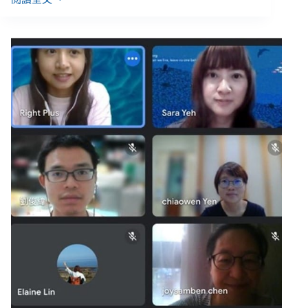
【善
週
報
｜
12/10-
12/16】
12/18
去
公
投、
「司
法
社
工
學
會」
成
立、
少
年
觀
護