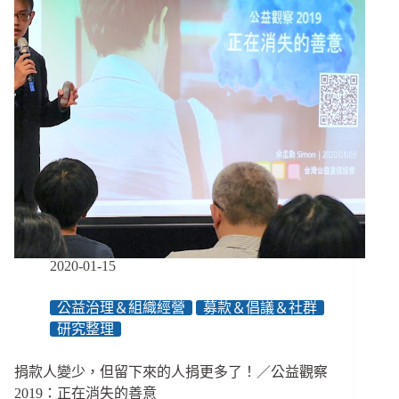
學
生
大
學
博
覽
會、
桃
園
市
無
障
礙
旅
2020-01-15
館
只
公益治理＆組織經營
募款＆倡議＆社群
有
9
研究整理
間、
23%
捐款人變少，但留下來的人捐更多了！／公益觀察
的
2019：正在消失的善意
弱