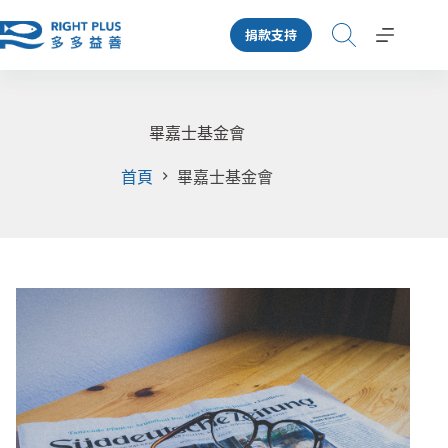
跳
捐款支持
至
主
要
內
容
畢嘉士基金會
首頁
畢嘉士基金會