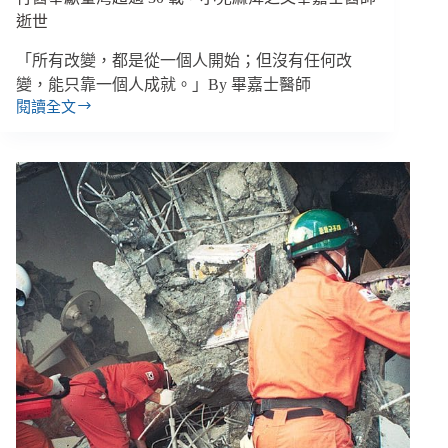
詳
逝世
解
「所有改變，都是從一個人開始；但沒有任何改
變，能只靠一個人成就。」By 畢嘉士醫師
閱讀全文
行
醫
奉
獻
臺
灣
超
過
30
載，
小
兒
麻
痺
之
父