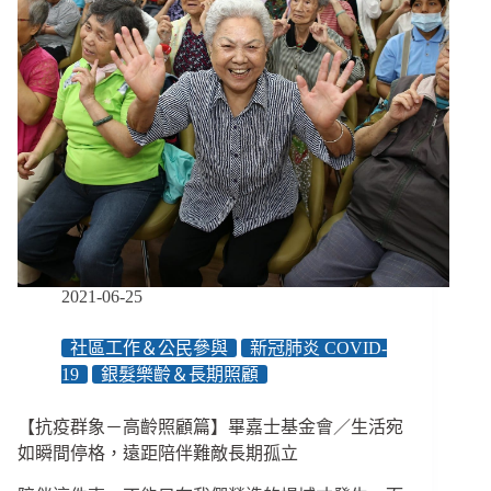
問
題
去
參
訪，
帶
著
視
野
做
服
務
／
2021-06-25
創
學
社區工作＆公民參與
新冠肺炎 COVID-
程
19
銀髮樂齡＆長期照顧
２：
創
新，
【抗疫群象－高齡照顧篇】畢嘉士基金會／生活宛
從
如瞬間停格，遠距陪伴難敵長期孤立
模