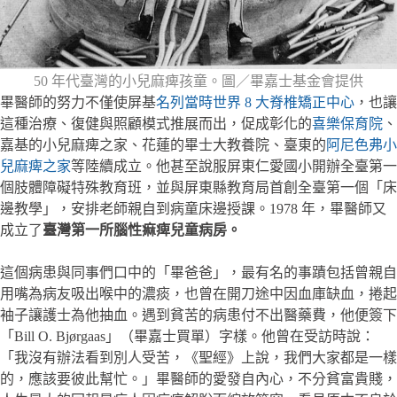
50 年代臺灣的小兒麻痺孩童。圖／畢嘉士基金會提供
畢醫師的努力不僅使屏基
名列當時世界 8 大脊椎矯正中心
，也讓
這種治療、復健與照顧模式推展而出，促成彰化的
喜樂保育院
、
嘉基的小兒麻痺之家、花蓮的畢士大教養院、臺東的
阿尼色弗小
兒麻痺之家
等陸續成立。他甚至說服屏東仁愛國小開辦全臺第一
個肢體障礙特殊教育班，並與屏東縣教育局首創全臺第一個「床
邊教學」，安排老師親自到病童床邊授課。1978 年，畢醫師又
成立了
臺灣第一所腦性痲痺兒童病房。
這個病患與同事們口中的「畢爸爸」，最有名的事蹟包括曾親自
用嘴為病友吸出喉中的濃痰，也曾在開刀途中因血庫缺血，捲起
袖子讓護士為他抽血。遇到貧苦的病患付不出醫藥費，他便簽下
「Bill O. Bjørgaas」（畢嘉士買單）字樣。他曾在受訪時說：
「我沒有辦法看到別人受苦，《聖經》上說，我們大家都是一樣
的，應該要彼此幫忙。」畢醫師的愛發自內心，不分貧富貴賤，