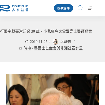
跳
捐款支持
至
主
要
內
容
行醫奉獻臺灣超過 30 載，小兒麻痺之父畢嘉士醫師逝世
2019-11-27
葉靜倫
時事
/
畢嘉士基金會與非洲社區計畫