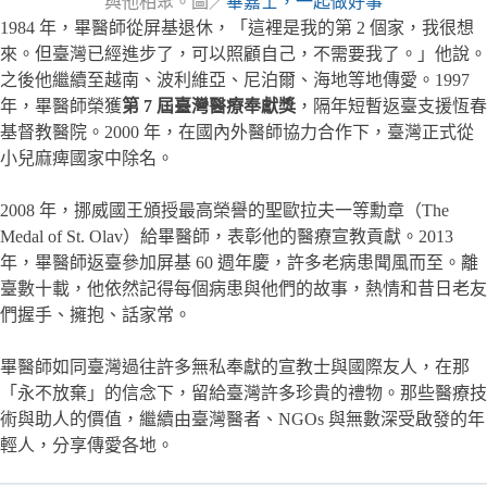
與他相聚。圖／
畢嘉士，一起做好事
1984 年，畢醫師從屏基退休，「這裡是我的第 2 個家，我很想
來。但臺灣已經進步了，可以照顧自己，不需要我了。」他說。
之後他繼續至越南、波利維亞、尼泊爾、海地等地傳愛。1997
年，畢醫師榮獲
第 7 屆臺灣醫療奉獻獎
，隔年短暫返臺支援恆春
基督教醫院。2000 年，在國內外醫師協力合作下，臺灣正式從
小兒麻痺國家中除名。
2008 年，挪威國王頒授最高榮譽的聖歐拉夫一等勳章（The
Medal of St. Olav）給畢醫師，表彰他的醫療宣教貢獻。2013
年，畢醫師返臺參加屏基 60 週年慶，許多老病患聞風而至。離
臺數十載，他依然記得每個病患與他們的故事，熱情和昔日老友
們握手、擁抱、話家常。
畢醫師如同臺灣過往許多無私奉獻的宣教士與國際友人，在那
「永不放棄」的信念下，留給臺灣許多珍貴的禮物。那些醫療技
術與助人的價值，繼續由臺灣醫者、NGOs 與無數深受啟發的年
輕人，分享傳愛各地。