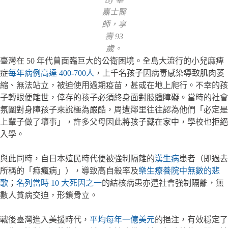
嘉士醫
師，享
壽 93
歲。
臺灣在 50 年代曾面臨巨大的公衛困境。全島大流行的小兒麻痺
症
每年病例高達 400-700人
，上千名孩子因病毒感染導致肌肉萎
縮、無法站立，被迫使用過期疫苗，甚或在地上爬行。不幸的孩
子轉眼便離世，倖存的孩子必須終身面對肢體障礙。當時的社會
氛圍對身障孩子來說極為嚴酷，周遭鄰里往往認為他們「必定是
上輩子做了壞事」，許多父母因此將孩子藏在家中，學校也拒絕
入學。
與此同時，自日本殖民時代便被強制隔離的
漢生病
患者（即過去
所稱的「痲瘋病」），導致高自殺率及
樂生療養院中無數的悲
歌
；
名列當時 10 大死因之一
的結核病患亦遭社會強制隔離，無
數人貧病交迫，形鎖骨立。
戰後臺灣進入美援時代，
平均每年一億美元
的挹注，有效穩定了