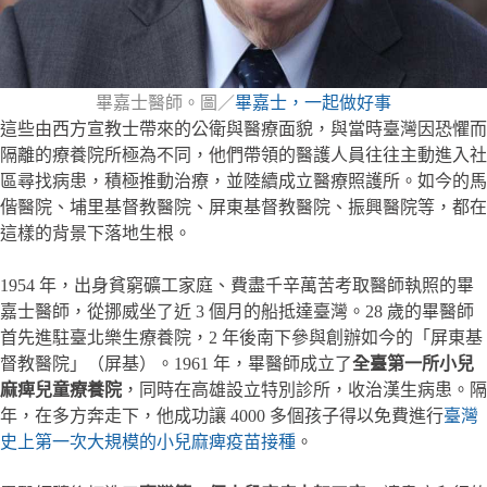
畢嘉士醫師。圖／
畢嘉士，一起做好事
這些由西方宣教士帶來的公衛與醫療面貌，與當時臺灣因恐懼而
隔離的療養院所極為不同，他們帶領的醫護人員往往主動進入社
區尋找病患，積極推動治療，並陸續成立醫療照護所。如今的馬
偕醫院、埔里基督教醫院、屏東基督教醫院、振興醫院等，都在
這樣的背景下落地生根。
1954 年，出身貧窮礦工家庭、費盡千辛萬苦考取醫師執照的畢
嘉士醫師，從挪威坐了近 3 個月的船抵達臺灣。28 歲的畢醫師
首先進駐臺北樂生療養院，2 年後南下參與創辦如今的「屏東基
督教醫院」（屏基）。1961 年，畢醫師成立了
全臺第一所小兒
麻痺兒童療養院
，同時在高雄設立特別診所，收治漢生病患。隔
年，在多方奔走下，他成功讓 4000 多個孩子得以免費進行
臺灣
史上第一次大規模的小兒麻痺疫苗接種
。