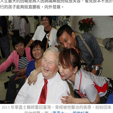
人生最大的回報是病人因病痛解脫而綻放笑容、看見原本不良於
行的孩子能夠挺直腰板，向外發展。
2013 年畢嘉士醫師重回臺灣，曾經被他醫治的病患，紛紛回來