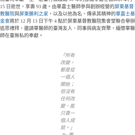
15 日逝世，享壽 93 歲。由畢嘉士醫師參與創辦經營的
屏東基督
教醫院
與
屏東勝利之家
，以及以他為名、傳承其精神的
畢嘉士基
金會
將於 12 月 13 日下午 4 點於屏東基督教醫院集會堂聯合舉辦
追思禮拜，邀請畢醫師的臺灣友人、同事與病友齊聚，緬懷畢醫
師在臺無私的奉獻。
「所有
改變，
都是從
一個人
開始；
但沒有
任何改
變，能
只靠一
個人成
就。」
By 畢