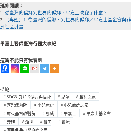
延伸閱讀：
1.
從臺灣的偏鄉到世界的偏鄉，畢嘉士改變了什麼？
2.
【專題】1. 從臺灣的偏鄉，到世界的偏鄉／畢嘉士基金會與非
洲社區計畫
畢嘉士醫師臺灣行醫大事紀
這篇不能只有我看到
876
標籤
#
SDG3 良好的健康與福祉
#
兒童
#
勝利之家
#
喜樂保育院
#
小兒麻痹
#
小兒麻痹之家
#
屏東基督教醫院
#
挪威
#
畢嘉士
#
畢嘉士基金會
#
脊椎
#
逝世
#
醫生
#
醫療
#
阿尼色弗小兒麻痹之家