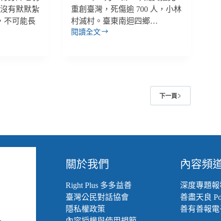
的
，沒有默默紮
重創臺灣，死傷逾 700 人，小林
活
會，不可能長
村滅村。臺東南迴四鄉…
下
去
閱讀全文
【南
才
迴
是
不
一
難
輩
回】
子
拯
的
2
下一頁
救
事
全
村
的
英
雄
村
關於我們
內容頻
長，
改
Right Plus 多多益善
深度專題報
善
臺灣公民對話協會
善盡天良 Pod
一
隱私權政策
善有善報電
個
內容授權與使用規範