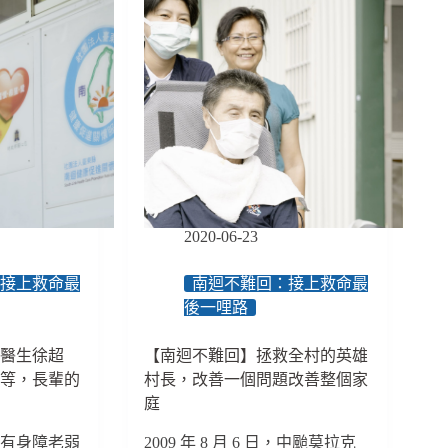
－
身
心
障
礙
篇】
左
邊
女
孩
／
2020-06-23
疫
情
只
：接上救命最
南迴不難回：接上救命最
是
後一哩路
暫
時，
人醫生徐超
【南迴不難回】拯救全村的英雄
堅
以等，長輩的
村長，改善一個問題改善整個家
強
庭
勇
敢
所有身障老弱
2009 年 8 月 6 日，中颱莫拉克