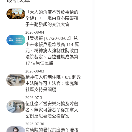
「大人的角度不等於事情的
全貌」，一場由身心障礙孩
子主動發起的交流大會
2026-08-04
【雙週報 | 07/20-08/02】兒
少未來帳戶撥款最高 114 萬
元、精神病人強制住院改由
法院裁定、西拉雅族成為第
17 個原住民族
2026-08-03
精神病人強制住院，8/1 起改
由法院許可！法官：家庭和
社區支持是關鍵
2026-07-31
伍仕豪／當安樂死擴及障礙
者、無家可歸者？從加拿大
案例反思臺灣公投提案
2026-07-30
育幼院的暑假怎麼過？陪孩