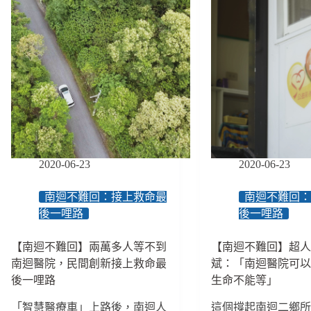
／
的
五
捷
一
運
罷
日
工
記，
臺
與
鐵
慢
再
走
度
族
停
的
駛，
北
無
2020-06-23
2020-06-23
捷
障
體
礙
南迴不難回：接上救命最
南迴不難回
驗
疏
後一哩路
後一哩路
運
噩
【南迴不難回】兩萬多人等不到
【南迴不難回】超
夢
南迴醫院，民間創新接上救命最
斌：「南迴醫院可
會
重
後一哩路
生命不能等」
演
「智慧醫療車」上路後，南迴人
這個撐起南迴二鄉
嗎？