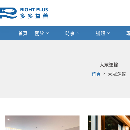
跳
至
主
要
內
首頁
關於
時事
議題
容
大眾運輸
首頁
大眾運輸