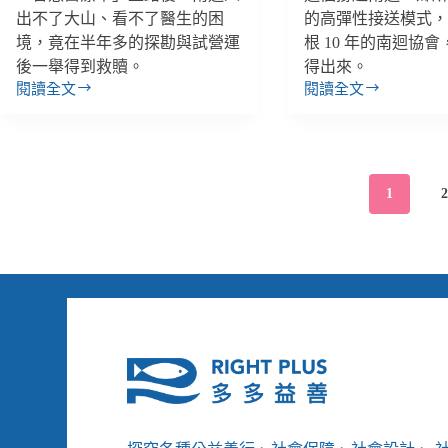
出不了大山、看不了醫生的困
的高彈性接送模式
境，竟在半年多的探勘與試營運
根 10 年的南迴協
後一舉得到救贖。
得出來。
閱讀全文
閱讀全文
【南
【南
迴
迴
不
不
難
難
回】
回】
1
兩
超
萬
人
多
醫
人
生
等
徐
不
超
到
斌：
南
「南
迴
迴
醫
醫
院，
院
民
可