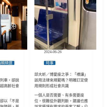
2024-06-26
編輯精選
時事
邱大昕／博愛座之爭：「禮讓」
光列車，卻說
該用法律來規範嗎？明確訂定使
？超高齡社會
用規則形成社會共識
一個人是否需要、有多需要座
，卻以「不是
位，很難從外觀判斷，建議也應
設無障礙，甚
該宣導讓有需求的乘客了解，公