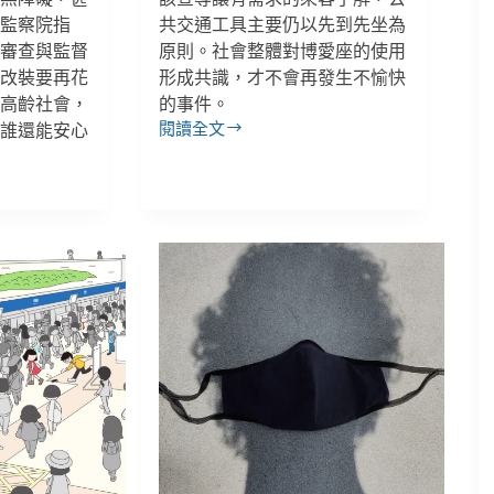
。監察院指
共交通工具主要仍以先到先坐為
、審查與監督
原則。社會整體對博愛座的使用
致改裝要再花
形成共識，才不會再發生不愉快
超高齡社會，
的事件。
閱讀全文
，誰還能安心
邱
大
昕
／
博
愛
座
之
爭：
「禮
讓」
該
用
法
律
來