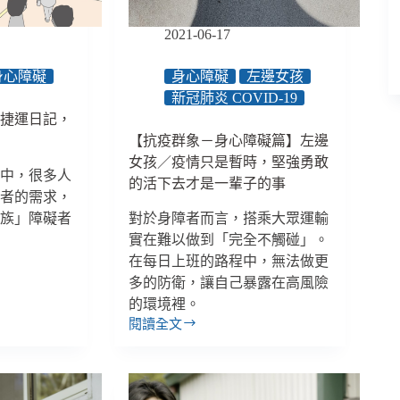
規
範
2021-06-17
嗎？
明
身心障礙
身心障礙
左邊女孩
確
新冠肺炎 COVID-19
訂
的捷運日記，
定
驗
【抗疫群象－身心障礙篇】左邊
使
女孩／疫情只是暫時，堅強勇敢
用
務中，很多人
規
的活下去才是一輩子的事
礙者的需求，
則
走族」障礙者
對於身障者而言，搭乘大眾運輸
形
成
實在難以做到「完全不觸碰」。
社
在每日上班的路程中，無法做更
會
多的防衛，讓自己暴露在高風險
共
的環境裡。
識
閱讀全文
【抗
疫
群
象