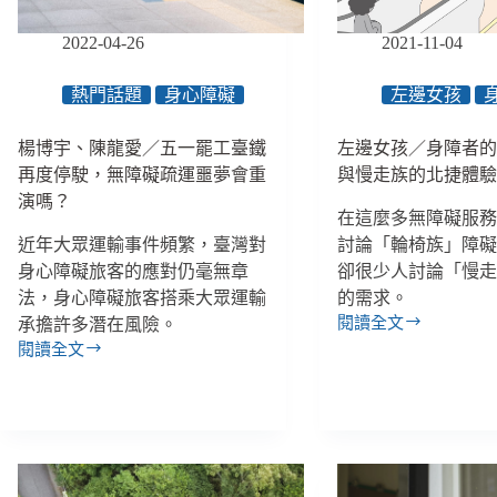
一
己
場
2022-04-26
2021-11-04
不
外
是
宿
大
熱門話題
身心障礙
左邊女孩
經
眾
驗，
運
楊博宇、陳龍愛／五一罷工臺鐵
左邊女孩／身障者
揭
輸？
再度停駛，無障礙疏運噩夢會重
與慢走族的北捷體
露
超
演嗎？
臺
高
在這麼多無障礙服
灣
齡
近年大眾運輸事件頻繁，臺灣對
討論「輪椅族」障
旅
社
身心障礙旅客的應對仍毫無章
卻很少人討論「慢
宿
會
法，身心障礙旅客搭乘大眾運輸
的需求。
３
的
項
閱讀全文
承擔許多潛在風險。
通
左
制
行
閱讀全文
邊
楊
度
障
女
博
問
礙
孩
宇、
題
／
陳
身
龍
障
愛
者