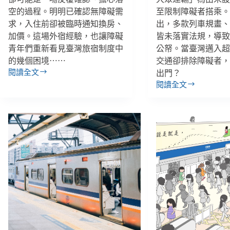
空的過程。明明已確認無障礙需
至限制障礙者搭乘
求，入住前卻被臨時通知換房、
出，多款列車規畫
加價。這場外宿經驗，也讓障礙
皆未落實法規，導
青年們重新看見臺灣旅宿制度中
公帑。當臺灣邁入
的幾個困境⋯⋯
交通卻排除障礙者
閱讀全文
出門？
臺
閱讀全文
灣
開
障
放
礙
大
青
眾
年
搭
／
乘
身
的
障
觀
者
光
與
列
視
車，
障
卻
者
說
的
自