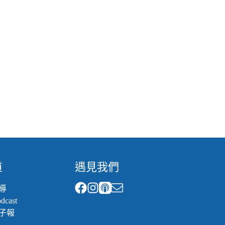
道
遇見我們
導
cast
子報