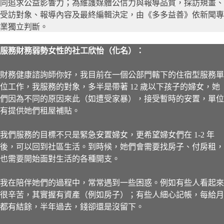
同追求公益影響力；為維護媒體公信力與報導品質，採訪規畫、
受訪對象、報導內容及最終編輯決定，由《多多益善》依新聞專
業獨立判斷。
服務財務弱勢女性的社工欣怡（化名）：
財務健康諮詢師你好，我目前在一個公部門轄下的住宿型服務單
位工作，我服務的對象，多半是帶著 12 歲以下孩子的婦女，她
們因為不同的原因來此（如遭受家暴），接受暫時的安置，單位
有提供她們租屋補貼。
我們服務的目標不只是緊急安置婦女，更希望婦女們在 1-2 年
後，可以回到社區生活。到時候，她們會需要找房子、付房租，
也需要開始面對生活的各種開支。
我在陪伴她們的過程中，常常遇到一些困惑。例如有些人看起來
很辛苦，其實握有資產（例如房子）；有些人細心記帳，每給月
都有結餘，半年過去，錢卻還是沒留下。