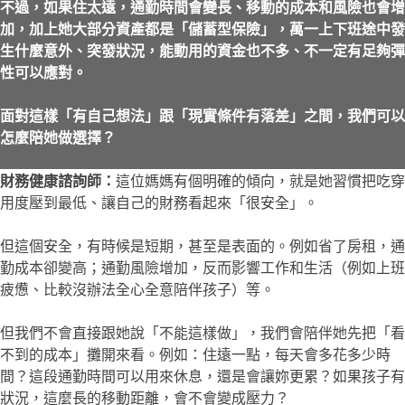
不過，如果住太遠，通勤時間會變長、移動的成本和風險也會增
加，加上她大部分資產都是「儲蓄型保險」，萬一上下班途中發
生什麼意外、突發狀況，能動用的資金也不多、不一定有足夠彈
性可以應對。
面對這樣「有自己想法」跟「現實條件有落差」之間，我們可以
怎麼陪她做選擇？
財務健康諮詢師：
這位媽媽有個明確的傾向，就是她習慣把吃穿
用度壓到最低、讓自己的財務看起來「很安全」。
但這個安全，有時候是短期，甚至是表面的。例如省了房租，通
勤成本卻變高；通勤風險增加，反而影響工作和生活（例如上班
疲憊、比較沒辦法全心全意陪伴孩子）等。
但我們不會直接跟她說「不能這樣做」，我們會陪伴她先把「看
不到的成本」攤開來看。例如：住遠一點，每天會多花多少時
間？這段通勤時間可以用來休息，還是會讓妳更累？如果孩子有
狀況，這麼長的移動距離，會不會變成壓力？