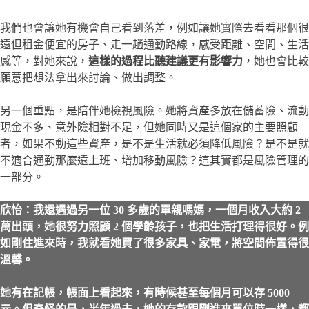
我們也會讓她有機會自己看到落差，例如讓她實際去看看那個很
遠但租金便宜的房子、走一趟通勤路線，感受距離、空間、生活
感等，對她來說，
這樣的過程比聽建議更有影響力
，她也會比較
願意把想法拿出來討論、做出調整。
另一個重點，是陪伴她檢視風險。她將資產多放在儲蓄險、流動
現金不多、意外險相對不足，但她同時又是這個家的主要照顧
者，如果不動這些資產，是不是生活就必須降低風險？是不是就
不適合通勤那麼遠上班、增加移動風險？這其實都是風險管理的
一部分。
欣怡：我還遇過另一位 30 多歲的單親嗎媽，一個月收入大約 2
萬出頭，她很努力照顧 2 個學齡孩子，也把生活打理得很好。例
如剛住進來時，我就看她買了很多家具、家電，將空間佈置得很
溫馨。
她有在記帳，帳面上看起來，有時候甚至每個月可以存 5000