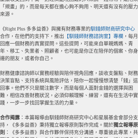
「規畫」的，而是每天都在擔心夠不夠用、明天還有沒有的壓力
來源。
《Right Plus 多多益善》與擁有財務專業的
馴錢師財商研究中心
合作，在他們的支持下，推出
【馴錢師財務諮詢室】專欄
，每月
回應一個財務的真實提問。這些提問，可能來自單親媽媽、青
年、移工、失業者、照顧者，也可能是你正在陪伴的個案、你身
邊的朋友，或者你自己。
財務健康諮詢師以實務經驗與陪伴視角回應，談收支盤點、財務
決策盲點、支持系統與風險評估，陪你一起慢慢想清楚「錢」這
回事。他們不只是關注數字，而是每個人面對金錢的選擇與困
難，相信改善財務狀況，必須仰賴理解、練習，還有在生活中實
踐，一步一步找回掌握生活的力量。
合作揭露
：本篇報導由馴錢師財商研究中心和星展基金會部分支
持，《多多益善》秉持獨立報導原則製作完成。關於
獨立報導原
則
：《多多益善》與合作夥伴保持充分溝通，尊重彼此專業，共