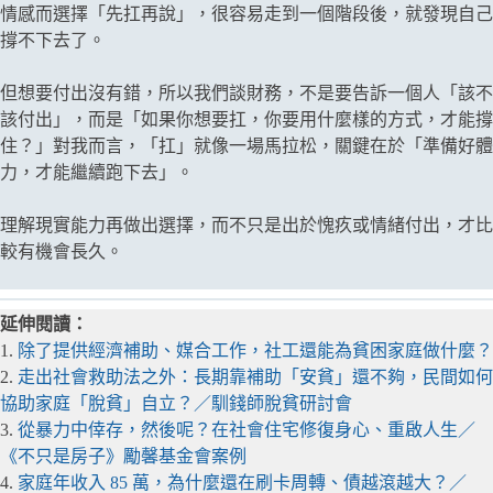
情感而選擇「先扛再說」，很容易走到一個階段後，就發現自己
撐不下去了。
但想要付出沒有錯，所以我們談財務，不是要告訴一個人「該不
該付出」，而是「如果你想要扛，你要用什麼樣的方式，才能撐
住？」對我而言，「扛」就像一場馬拉松，關鍵在於「準備好體
力，才能繼續跑下去」。
理解現實能力再做出選擇，而不只是出於愧疚或情緒付出，才比
較有機會長久。
延伸閱讀：
1.
除了提供經濟補助、媒合工作，社工還能為貧困家庭做什麼？
2.
走出社會救助法之外：長期靠補助「安貧」還不夠，民間如何
協助家庭「脫貧」自立？／馴錢師脫貧研討會
3.
從暴力中倖存，然後呢？在社會住宅修復身心、重啟人生／
《不只是房子》勵馨基金會案例
4.
家庭年收入 85 萬，為什麼還在刷卡周轉、債越滾越大？／