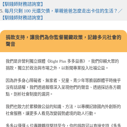
【馴錢師財務諮詢室】
5.
每月只剩 100 元還欠債，單親爸爸怎麼走出卡住的生活？／
【馴錢師財務諮詢室】
捐款支持，讓我們為你監督關鍵政策，記錄多元社會的
聲音
我們是非營利獨立媒體《Right Plus 多多益善》，我們仰賴大眾的
捐款，獨立於政治與市場之外，以新聞專業投入社福公益。
因為許多身心障礙者、無家者、兒童、青少年等脆弱群體平時幾乎
沒有話語權，我們透過報導深入呈現他們的聲音、透過採訪各方觀
點，剖析社會制度的漏洞。
我們也致力於累積做公益的知識、方法，以專欄記錄國內外創新的
社會服務，讓更多人看見改變弱勢處境的助人行動。
多多以僅僅 6 位專職夥伴堅持至今，你的捐款可以直接支持《多多