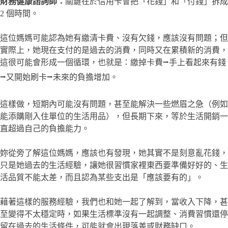
財務健康諮詢師：
關鍵在於信用卡會把「花錢」和「付錢」拆成
2 個時間。
這位媽媽可能認為她有繳清卡費、沒有欠錢，應該沒有問題；但
實際上，她現在支付的是過去的消費，同時又在累積新的消費，
這很可能會形成一個循環，也就是：繳掉卡費⭢手上看起來有錢
⭢又開始刷卡⭢未來的負擔增加。
這樣做，短期內可能沒有問題，甚至能解決一些燃眉之急（例如
能添購剛入住單位的生活用品），但長期下來，等於生活開銷一
直超過自己的負擔能力。
妳從旁了解這位媽媽，應該也有發現，她其實不是刻意亂花錢，
只是她過去的生活經驗，讓她很習慣家裡東西要準備好好的、生
活品質不能太差，而且認為某些支出是「應該要有的」。
藉著這樣的服務經驗，我們也和她一起了解到，當收入下降，甚
至變得不太穩定時，如果生活標準沒有一起調整、消費習慣還停
留在過去的生活條件，可能就會出現落差或財務缺口。