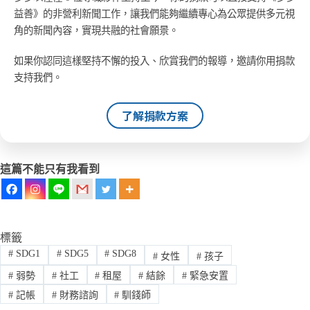
益善》的非營利新聞工作，讓我們能夠繼續專心為公眾提供多元視
角的新聞內容，實現共融的社會願景。
如果你認同這樣堅持不懈的投入、欣賞我們的報導，邀請你用捐款
支持我們。
了解捐款方案
這篇不能只有我看到
標籤
#
SDG1
#
SDG5
#
SDG8
#
女性
#
孩子
#
弱勢
#
社工
#
租屋
#
結餘
#
緊急安置
#
記帳
#
財務諮詢
#
馴錢師