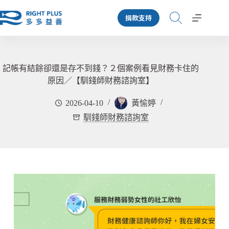
跳
捐款支持
至
主
要
內
容
記帳有結餘卻還是存不到錢？２個案例看見財務卡住的
原因／【馴錢師財務諮詢室】
2026-04-10
黃愉婷
馴錢師財務諮詢室