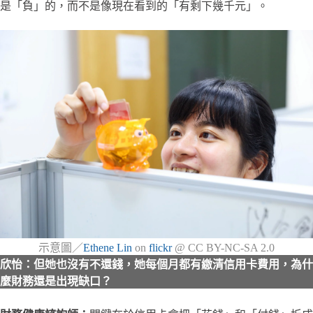
是「負」的，而不是像現在看到的「有剩下幾千元」。
示意圖／
Ethene Lin
on
flickr
@ CC BY-NC-SA 2.0
欣怡：但她也沒有不還錢，她每個月都有繳清信用卡費用，為什
麼財務還是出現缺口？