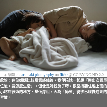
示意圖／
atacamaki photography
on
flickr
@ CC BY-NC-ND 2.0
欣怡：這位媽媽比較願意談錢後，我便陪她一起想「搬出安置單
位後，要怎麼生活」。但像是她找房子時，很堅持要住離上班的
小吃店很遠的地方、壓低房租，因為「節省」彷彿已經變成她的
習慣。