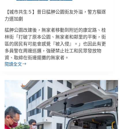
定，
卡
【城市共生５】昔日艋舺公園街友外溢，警方驅逐
在
哪
力道加劇
裡？
艋舺公園改建後，無家者移動到附近的康定路、桂
林街「打破了原本公園、無家者和鄰里的平衡，街
區的居民有可能會感覺『被入侵』。」也因此有更
多員警在周邊巡邏，強硬禁止社工和民眾發放物
資、取締在街邊擺攤的無家者。
閱讀全文
【城
市
共
生
５】
昔
日
艋
舺
公
園