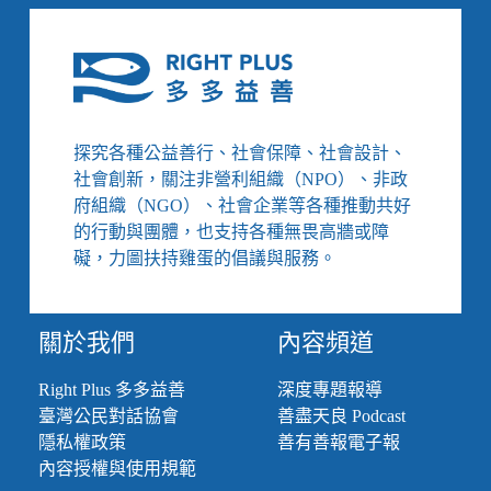
麼
還
在
刷
卡
周
轉、
探究各種公益善行、社會保障、社會設計、
債
社會創新，關注非營利組織（NPO）、非政
越
府組織（NGO）、社會企業等各種推動共好
滾
的行動與團體，也支持各種無畏高牆或障
越
大？
礙，力圖扶持雞蛋的倡議與服務。
／
【馴
錢
關於我們
內容頻道
師
財
Right Plus 多多益善
深度專題報導
務
臺灣公民對話協會
善盡天良 Podcast
諮
詢
隱私權政策
善有善報電子報
室】
內容授權與使用規範