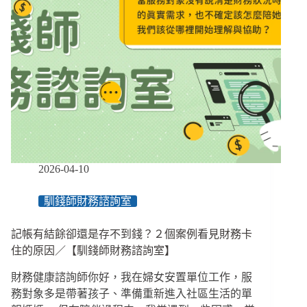
支
持：
當
回
歸
社
會
不
再
只
剩
「工
2026-04-10
作」
一
馴錢師財務諮詢室
條
路
記帳有結餘卻還是存不到錢？２個案例看見財務卡
／
【創
住的原因／【馴錢師財務諮詢室】
新！
財務健康諮詢師你好，我在婦女安置單位工作，服
不
是
務對象多是帶著孩子、準備重新進入社區生活的單