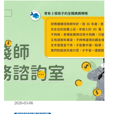
死
交
瞬
通
間》
成
長
照
最
大
難
題，
共
享
車
如
何
遞
送
服
務、
讓
2026-03-06
人
在