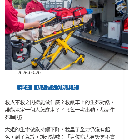
街
友
外
溢，
警
方
驅
逐
力
道
加
2026-03-20
劇
選書
助人者＆勞動現場
救與不救之間還能做什麼？救護車上的生死對話，
誰能決定一個人怎麼走？／《每一次出勤，都是生
死瞬間》
大姐的生命徵象持續下降，我盡了全力仍沒有起
色，到了急診，護理站喊：「這位病人有簽署不實