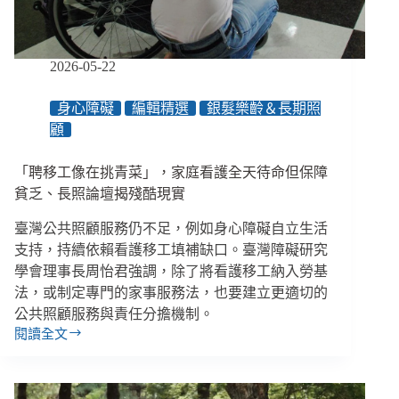
聘
障
礙
生、
2026-05-22
迴
避
身心障礙
編輯精選
銀髮樂齡＆長期照
共
顧
融
職
場
「聘移工像在挑青菜」，家庭看護全天待命但保障
責
貧乏、長照論壇揭殘酷現實
任
臺灣公共照顧服務仍不足，例如身心障礙自立生活
支持，持續依賴看護移工填補缺口。臺灣障礙研究
學會理事長周怡君強調，除了將看護移工納入勞基
法，或制定專門的家事服務法，也要建立更適切的
公共照顧服務與責任分擔機制。
閱讀全文
「聘
移
工
像