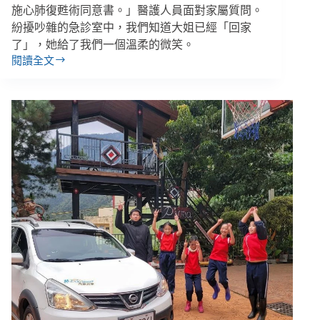
施心肺復甦術同意書。」醫護人員面對家屬質問。
紛擾吵雜的急診室中，我們知道大姐已經「回家
了」，她給了我們一個溫柔的微笑。
閱讀全文
救
與
不
救
之
間
還
能
做
什
麼？
救
護
車
上
的
生