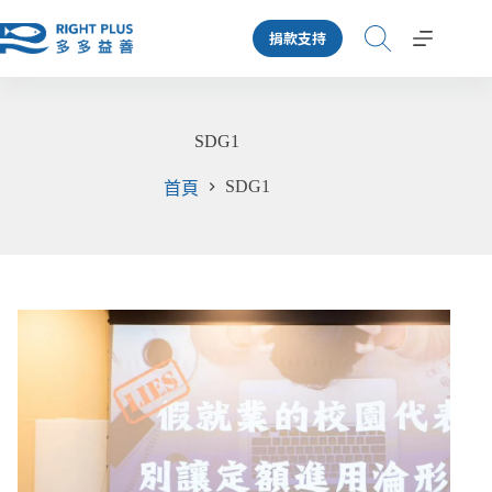
跳
捐款支持
至
主
要
內
SDG1
容
SDG1
首頁