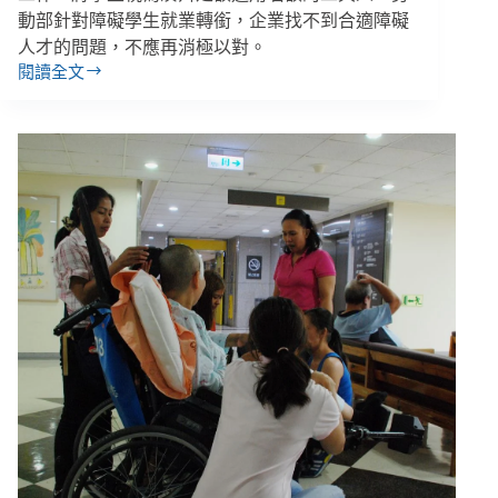
動部針對障礙學生就業轉銜，企業找不到合適障礙
人才的問題，不應再消極以對。
閱讀全文
「在
校
領
台
積
電
薪
水，
但
從
沒
見
過
主
管」
企
業
遙