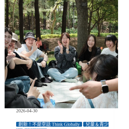
在
挑
青
菜」，
家
庭
看
護
全
天
待
命
但
保
障
貧
乏、
長
2026-04-30
照
論
創新！不是空話 Think Globally
兒童＆青少
壇