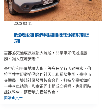
死
對
話，
誰
能
2026-03-11
決
定
身心障礙
公益創新
銀髮樂齡＆長期照
一
顧
個
人
怎
當部落交通成長照最大難題，共享車如何遞送服
麼
務、讓人在地安老？
走？
／
臺中市和平區地廣人稀，許多長輩有照顧需求，伯
《每
拉罕共生照顧勞動合作社因此和裕隆集團、臺中市
一
交通局、雙崎社區發展協會合作，打造全臺鄉鎮唯
次
一共享車站點，和幸福巴士組成交通網，也能同時
出
載送學生，落實地方實驗教育。
勤，
閱讀全文
都
當
是
部
生
落