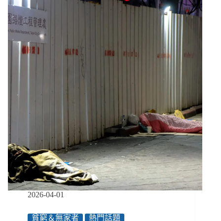
／
發
狂
才
能
拿
到
證
明？
心
理
社
會
障
礙
者
申
請
障
2026-04-01
礙
鑑
貧窮＆無家者
熱門話題