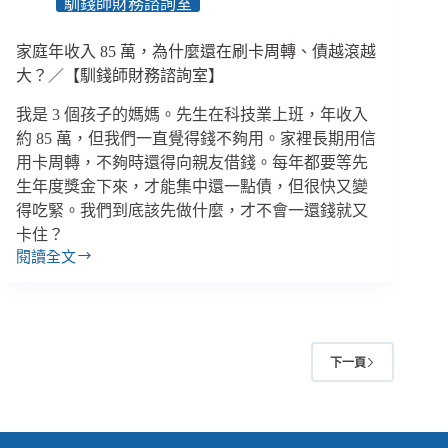
馴錢師財務諮詢室
地
安
家庭年收入 85 萬，為什麼還在刷卡周轉、債越滾越
老？
大？／【馴錢師財務諮詢室】
我是 3 個孩子的媽媽。先生在科技業上班，年收入
約 85 萬，但我們一直覺得錢不夠用。家裡長期用信
用卡周轉，不夠時還得向親友借錢。每年都要等先
生年度獎金下來，才能集中還一點債，但很快又變
得吃緊。我們到底該先做什麼，才不會一還錢就又
卡住？
閱讀全文
家
庭
年
收
入
下一頁
85
萬，
為
什