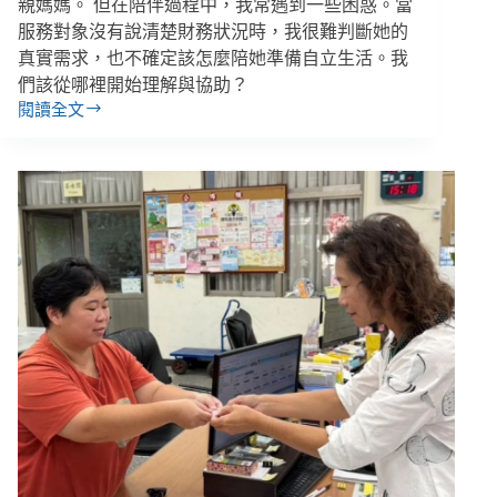
空
親媽媽。 但在陪伴過程中，我常遇到一些困惑。當
話】
服務對象沒有說清楚財務狀況時，我很難判斷她的
專
真實需求，也不確定該怎麼陪她準備自立生活。我
欄
們該從哪裡開始理解與協助？
閱讀全文
記
帳
有
結
餘
卻
還
是
存
不
到
錢？
２
個
案
例
看