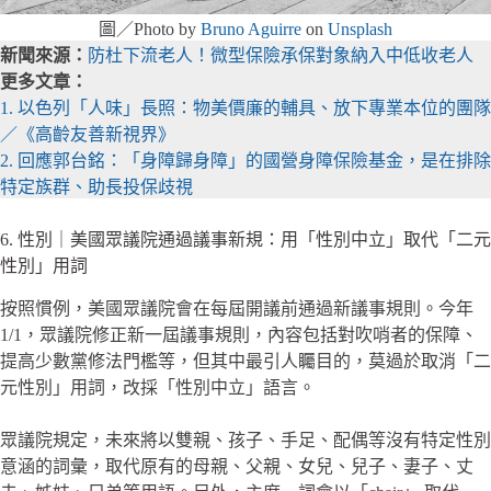
圖／Photo by
Bruno Aguirre
on
Unsplash
新聞來源：
防杜下流老人！微型保險承保對象納入中低收老人
更多文章：
1. 以色列「人味」長照：物美價廉的輔具、放下專業本位的團隊
／《高齡友善新視界》
2. 回應郭台銘：「身障歸身障」的國營身障保險基金，是在排除
特定族群、助長投保歧視
6. 性別｜美國眾議院通過議事新規：用「性別中立」取代「二元
性別」用詞
按照慣例，美國眾議院會在每屆開議前通過新議事規則。今年
1/1，眾議院修正新一屆議事規則，內容包括對吹哨者的保障、
提高少數黨修法門檻等，但其中最引人矚目的，莫過於取消「二
元性別」用詞，改採「性別中立」語言。
眾議院規定，未來將以雙親、孩子、手足、配偶等沒有特定性別
意涵的詞彙，取代原有的母親、父親、女兒、兒子、妻子、丈