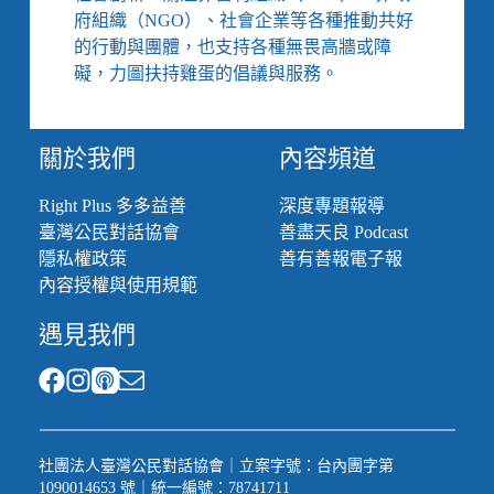
府組織（NGO）、社會企業等各種推動共好
的行動與團體，也支持各種無畏高牆或障
礙，力圖扶持雞蛋的倡議與服務。
關於我們
內容頻道
Right Plus 多多益善
深度專題報導
臺灣公民對話協會
善盡天良 Podcast
隱私權政策
善有善報電子報
內容授權與使用規範
遇見我們
社團法人臺灣公民對話協會｜立案字號：台內團字第
1090014653 號｜統一編號：78741711