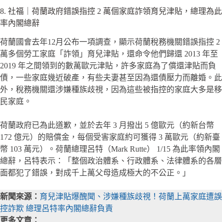
8. 社福｜荷蘭政府錯誤指控 2 萬個家庭詐領育兒津貼，總理為此
率內閣總辭
荷蘭國會去年12月公布一項調查，顯示荷蘭稅務機關錯誤指控 2
萬多個勞工家庭「詐領」育兒津貼，還命令他們歸還 2013 年至
2019 年之間領到的數萬歐元津貼，許多家庭為了償還津貼而負
債，一些家庭幾近破產，有些夫妻甚至因為還債壓力而離婚。此
外，稅務機關還涉嫌種族歧視，因為這些被指控的家庭大多是移
民家庭。
荷蘭政府已為此道歉，並於去年 3 月撥出 5 億歐元（約新台幣
172 億元）的賠償金，每個受害家庭約可獲得 3 萬歐元（約新臺
幣 103 萬元）。荷蘭總理呂特（Mark Rutte） 1/15 為此率領內閣
總辭，呂特表示：「整個政治體系、行政體系、法律體系的各層
面都犯了錯誤，對成千上萬父母造成極大的不公正。」
新聞來源：
育兒津貼爆醜聞、涉嫌種族歧視！荷蘭上萬家庭遭誤
控詐欺 總理呂特率內閣總辭負責
更多文章：