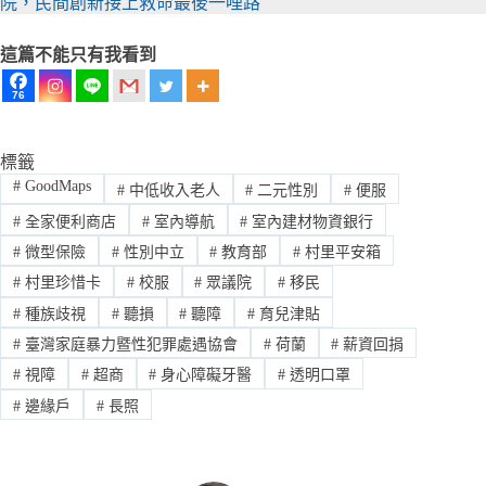
院，民間創新接上救命最後一哩路
這篇不能只有我看到
76
標籤
#
GoodMaps
#
中低收入老人
#
二元性別
#
便服
#
全家便利商店
#
室內導航
#
室內建材物資銀行
#
微型保險
#
性別中立
#
教育部
#
村里平安箱
#
村里珍惜卡
#
校服
#
眾議院
#
移民
#
種族歧視
#
聽損
#
聽障
#
育兒津貼
#
臺灣家庭暴力暨性犯罪處遇協會
#
荷蘭
#
薪資回捐
#
視障
#
超商
#
身心障礙牙醫
#
透明口罩
#
邊緣戶
#
長照