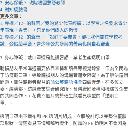
3. 安心保暖？ 政院哏圖惹怒教師
4. 謝知橋臉書
更多文章：
1. 專欄／12+ 的聲音／我的兒少代表經驗：以學習之名要求青少
年表現「專業」，只是你們成人的傲慢
2. 專欄／12+ 的聲音／「說好了要開會，卻把我們關在學校考
試」公假給半套，青少年公共參與的菁英化與自我審查
3. 身心障礙｜戴口罩還是能讀唇語，業者生產透明口罩
聽損朋友平常溝通需要依靠表情和讀唇等視覺線索，但為全民為
了防疫戴口罩，導致聽損朋友的溝通管道受阻礙。為了解決這個
問題，關注聽損者權益的
蒲公英聽語協會
四處奔走，在多位立
委、經濟部、紡織產業綜合研究所、台灣康匠及權和機械等企業
的共同合作下，花費 9 個月終於催生能看見嘴型的「透明口
罩」。
透明口罩由不織布和 PE 透明片組成，立體設計可以完整包覆臉
部形狀，清楚看見表情和嘴唇變化；防霧的 PE 透明片不會因為