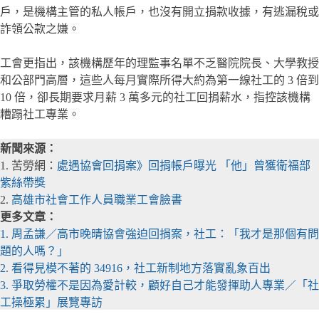
戶，是機構主管的私人帳戶，也沒有開立捐款收據，有逃漏稅或
詐領公款之嫌。
工會更指出，該機構歷年的理監事名單不乏醫院院長、大學教授
和公部門高層，這些人每月實際所得大約為第一線社工的 3 倍到
10 倍，卻長期要求月薪 3 萬多元的社工回捐薪水，指控該機構
糟蹋社工專業。
新聞來源：
1. 苦勞網：
處遇協會回捐案》回捐帳戶曝光 「他」曾獲衛福部
紫絲帶獎
2.
高雄市社會工作人員職業工會臉書
更多文章：
1. 周孟謙／高市晚晴協會強迫回捐案，社工：「我才是那個有問
題的人嗎？」
2. 看得見模不著的 34916，社工新制地方落實亂象百出
3. 爭取勞權不是因為愛計較，顧好自己才能發揮助人專業／「社
工操極累」展覽專訪