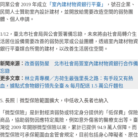
同業公會 2019 年成立
「室內建材物資銀行平臺」
，號召企業、
民間人士贊助室內設計建材，並開放給需要改造空間的弱勢團
體、個人申請。
1/12，臺北市社會局與公會簽署備忘錄，未來將由社會局轉介生
活居住設備需要改善的弱勢民眾或公益團體，透過室內建材物資
銀行平臺媒合所需的建材，以改善生活居住空間。
新聞來源：
改善弱勢屋 北市社會局簽室內建材物資銀行合作備
忘錄
更多文章：
林立青專欄／方荷生最強里長之路：有手段又有熱
血，據點式食物銀行領先全臺 & 每月配送 1.5 萬公斤麵包
5. 長照｜微型保險範圍擴大，中低收入長者也納入
「微型保險」是針對經濟弱勢或特定身分提供的「低保費」保險
商品，協助弱勢因應特定風險，例如意外傷害的醫療支出等。臺
灣從 2009 年開辦微型保險以來，累計已提供 94.9 萬人保障。而
微型保險可承保範圍由金管會規定，目前包括身心障礙者、原住