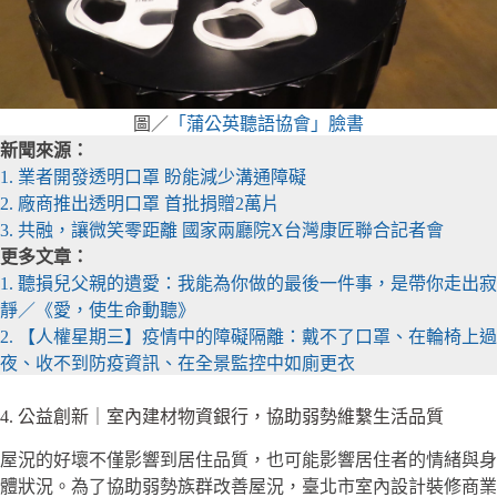
圖／
「蒲公英聽語協會」臉書
新聞來源：
1. 業者開發透明口罩 盼能減少溝通障礙
2. 廠商推出透明口罩 首批捐贈2萬片
3. 共融，讓微笑零距離 國家兩廳院X台灣康匠聯合記者會
更多文章：
1. 聽損兒父親的遺愛：我能為你做的最後一件事，是帶你走出寂
靜／《愛，使生命動聽》
2. 【人權星期三】疫情中的障礙隔離：戴不了口罩、在輪椅上過
夜、收不到防疫資訊、在全景監控中如廁更衣
4. 公益創新｜室內建材物資銀行，協助弱勢維繫生活品質
屋況的好壞不僅影響到居住品質，也可能影響居住者的情緒與身
體狀況。為了協助弱勢族群改善屋況，臺北市室內設計裝修商業