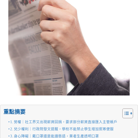
重點摘要
1. 勞權｜社工界又出現薪資回捐，要求部分薪資直接匯入主管帳戶
2. 兒少權利｜行政院發文提醒，學校不能禁止學生增加禦寒便服
3. 身心障礙｜戴口罩還是能讀唇語，業者生產透明口罩