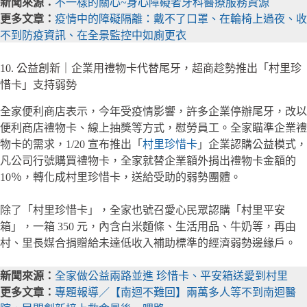
新聞來源：
不一樣的關心~身心障礙者牙科醫療服務資源
更多文章：
疫情中的障礙隔離：戴不了口罩、在輪椅上過夜、收
不到防疫資訊、在全景監控中如廁更衣
10. 公益創新｜企業用禮物卡代替尾牙，超商趁勢推出「村里珍
惜卡」支持弱勢
全家便利商店表示，今年受疫情影響，許多企業停辦尾牙，改以
便利商店禮物卡、線上抽獎等方式，慰勞員工。全家瞄準企業禮
物卡的需求，1/20 宣布推出「
村里珍惜卡
」企業認購公益模式，
凡公司行號購買禮物卡，全家就替企業額外捐出禮物卡金額的
10％，轉化成村里珍惜卡，送給受助的弱勢團體。
除了「村里珍惜卡」，全家也號召愛心民眾認購「村里平安
箱」，一箱 350 元，內含白米麵條、生活用品、牛奶等，再由
村、里長媒合捐贈給未達低收入補助標準的經濟弱勢邊緣戶。
新聞來源：
全家做公益兩路並進 珍惜卡、平安箱送愛到村里
更多文章：
專題報導／【南迴不難回】兩萬多人等不到南迴醫