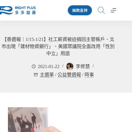
跳
捐款支持
至
主
要
內
容
【善週報｜1/15-1/21】社工薪資被迫捐回主管帳戶、北
市出現「建材物資銀行」、美國眾議院全面改用「性別
中立」用語
2021-01-22
李修慧
主選單
/
公益雙週報
/
時事