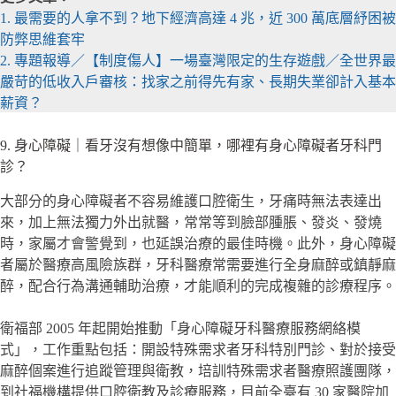
1. 最需要的人拿不到？地下經濟高達 4 兆，近 300 萬底層紓困被
防弊思維套牢
2. 專題報導／【制度傷人】一場臺灣限定的生存遊戲／全世界最
嚴苛的低收入戶審核：找家之前得先有家、長期失業卻計入基本
薪資？
9. 身心障礙｜看牙沒有想像中簡單，哪裡有身心障礙者牙科門
診？
大部分的身心障礙者不容易維護口腔衛生，牙痛時無法表達出
來，加上無法獨力外出就醫，常常等到臉部腫脹、發炎、發燒
時，家屬才會警覺到，也延誤治療的最佳時機。此外，身心障礙
者屬於醫療高風險族群，牙科醫療常需要進行全身麻醉或鎮靜麻
醉，配合行為溝通輔助治療，才能順利的完成複雜的診療程序。
衛福部 2005 年起開始推動「身心障礙牙科醫療服務網絡模
式」，工作重點包括：開設特殊需求者牙科特別門診、對於接受
麻醉個案進行追蹤管理與衛教，培訓特殊需求者醫療照護團隊，
到社福機構提供口腔衛教及診療服務，目前全臺有 30 家醫院加