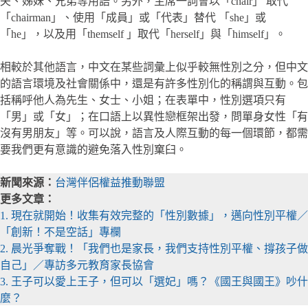
夫、姊妹、兄弟等用語。另外，主席一詞會以「chair」 取代
「chairman」、使用「成員」或「代表」替代 「she」或
「he」，以及用「themself 」取代「herself」與「himself」。
相較於其他語言，中文在某些詞彙上似乎較無性別之分，但中文
的語言環境及社會關係中，還是有許多性別化的稱謂與互動。包
括稱呼他人為先生、女士、小姐；在表單中，性別選項只有
「男」或「女」；在口語上以異性戀框架出發，問單身女性「有
沒有男朋友」等。可以說，語言及人際互動的每一個環節，都需
要我們更有意識的避免落入性別窠臼。
新聞來源：
台灣伴侶權益推動聯盟
更多文章：
1. 現在就開始！收集有效完整的「性別數據」，邁向性別平權／
「創新！不是空話」專欄
2. 晨光爭奪戰！「我們也是家長，我們支持性別平權、撐孩子做
自己」／專訪多元教育家長協會
3. 王子可以愛上王子，但可以「選妃」嗎？《國王與國王》吵什
麼？