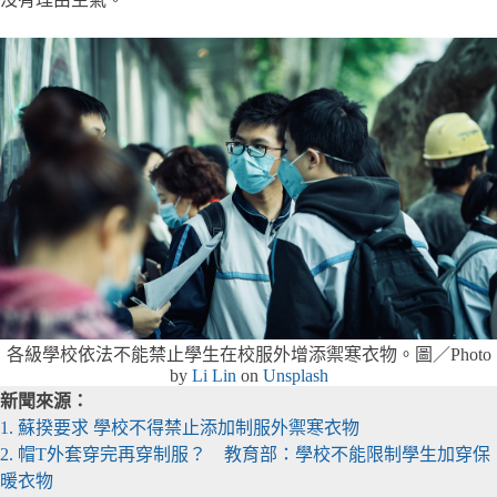
各級學校依法不能禁止學生在校服外增添禦寒衣物。圖／Photo
by
Li Lin
on
Unsplash
新聞來源：
1. 蘇揆要求 學校不得禁止添加制服外禦寒衣物
2. 帽T外套穿完再穿制服？ 教育部：學校不能限制學生加穿保
暖衣物