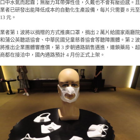
口中水氣而起霧；無壓力耳帶彈性佳，久戴也不會有壓迫感。且
業者已研發出能降低成本的自動化生產設備，每片只需要 8 元至
13 元。
業者第 1 波將以捐贈的方式推廣口罩，捐出 2 萬片給國家兩廳院
和蒲公英聽語協會、中華民國兒童慈善協會等聽障團體。第 2 波
將推出企業團體響應價，第 3 步朝通路銷售邁進，連鎖藥局、超
商都在接洽中，國內通路預計 4 月份正式上架。