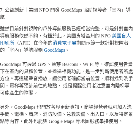
7. 公益創新｜美國 NPO 開發 GoodMaps 協助視障者「室內」導
航
雖然目前針對視障的戶外導航服務已經相當完整，可是針對室內
導航服務依然不夠，有鑑於此，美國肯塔基州的 NPO
美國盲人
印刷所
（APH）在今年的
消費電子展
期間示範一款針對視障者
的「室內」導航服務
GoodMaps
。
GoodMaps 可透過 GPS、藍芽 Beacons、Wi-Fi 等，確認使用者當
下在室內的具體位置，並透過相機功能，進一步判斷使用者所處
方位。再透過聲音播放，讓使用者確認當前位置，順利找到洗手
間、電梯等預計前往的地點， 或是提醒使用者注意室內階梯等
可能產生的障礙。
另外，GoodMaps 也開放各界更新資訊，商場經營者就可加入洗
手間、電梯、商店、消防設備、急救設備、出入口，以及特定景
點等內容，此外也能與 Google Maps 等地圖服務串接使用。