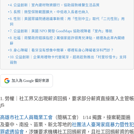
4. 公益創新｜室內建材物資銀行，協助弱勢維繫生活品質
5. 長照｜微型保險範圍擴大，中低收入長者也納入
6. 性別｜美國眾議院通過議事新規：用「性別中立」取代「二元性別」用
詞
7. 公益創新｜美國 NPO 開發 GoodMaps 協助視障者「室內」導航
8. 社福｜荷蘭政府錯誤指控 2 萬個家庭詐領育兒津貼，總理為此率內閣總
辭
9. 身心障礙｜看牙沒有想像中簡單，哪裡有身心障礙者牙科門診？
10. 公益創新｜企業用禮物卡代替尾牙，超商趁勢推出「村里珍惜卡」支持
弱勢
加入為 Google 偏好來源
1. 勞權｜社工界又出現薪資回捐，要求部分薪資直接匯入主管帳
戶
高雄市社工人員職業工會
（簡稱工會） 1/14 揭露，接案範圍遍
及臺中、南投、苗栗、新北等地的
社團法人臺灣家庭暴力暨性犯
罪處遇協會
，涉嫌要求機構社工回捐薪資，且社工回捐薪資的帳