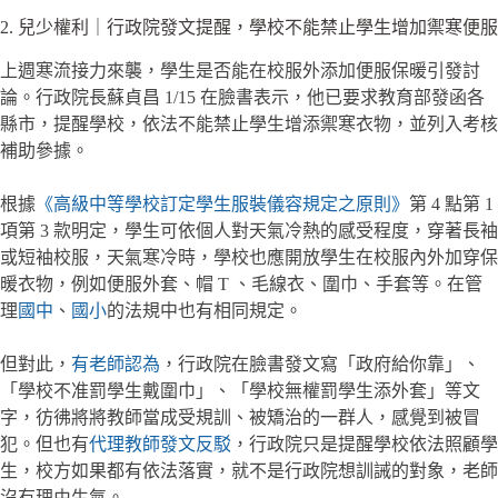
2. 兒少權利｜行政院發文提醒，學校不能禁止學生增加禦寒便服
上週寒流接力來襲，學生是否能在校服外添加便服保暖引發討
論。行政院長蘇貞昌 1/15 在臉書表示，他已要求教育部發函各
縣市，提醒學校，依法不能禁止學生增添禦寒衣物，並列入考核
補助參據。
根據
《高級中等學校訂定學生服裝儀容規定之原則》
第 4 點第 1
項第 3 款明定，學生可依個人對天氣冷熱的感受程度，穿著長袖
或短袖校服，天氣寒冷時，學校也應開放學生在校服內外加穿保
暖衣物，例如便服外套、帽 T 、毛線衣、圍巾、手套等。在管
理
國中
、
國小
的法規中也有相同規定。
但對此，
有老師認為
，行政院在臉書發文寫「政府給你靠」、
「學校不准罰學生戴圍巾」、「學校無權罰學生添外套」等文
字，彷彿將將教師當成受規訓、被矯治的一群人，感覺到被冒
犯。但也有
代理教師發文反駁
，行政院只是提醒學校依法照顧學
生，校方如果都有依法落實，就不是行政院想訓誡的對象，​​老師
沒有理由生氣。