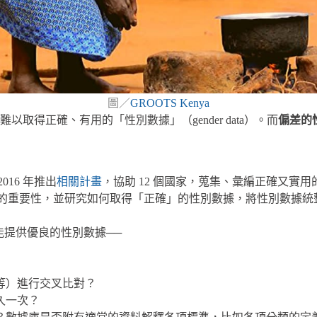
圖／
GROOTS Kenya
得正確、有用的「性別數據」（gender data）。而
偏差的
016 年推出
相關計畫
，協助 12 個國家，蒐集、彙編正確又實
倡議性別數據的重要性，並研究如何取得「正確」的性別數據，將性別數
否能提供優良的性別數據──
等）進行交叉比對？
久一次？