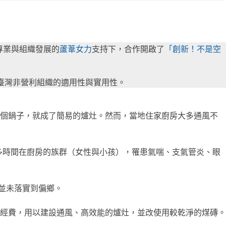
工專業與組織發展的
蘆葦女力
支持下，合作開啟了
「創新！不是空
對臺灣非營利組織的適用性與實用性。
再放個鍋子，就成了簡易的爐灶。然而，當地住家廚房大多通風不
且花越多時間在廚房的族群（女性與小孩），罹患氣喘、支氣管炎、眼
策並未落實到偏鄉。
的經費，用以建設通風、高效能的爐灶，並改使用較乾淨的煤磚。