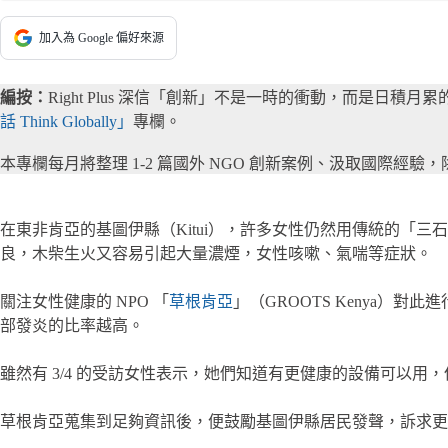
加入為 Google 偏好來源
編按：
Right Plus 深信「創新」不是一時的衝動，而是
話 Think Globally」
專欄。
本專欄每月將整理 1-2 篇國外 NGO 創新案例、汲取國際
在東非肯亞的基圖伊縣（Kitui），許多女性仍然用傳統的「
良，木柴生火又容易引起大量濃煙，女性咳嗽、氣喘等症狀。
關注女性健康的 NPO 「
草根肯亞
」（GROOTS Kenya）
部發炎的比率越高。
雖然有 3/4 的受訪女性表示，她們知道有更健康的設備可以
草根肯亞蒐集到足夠資訊後，便鼓勵基圖伊縣居民發聲，訴求更乾