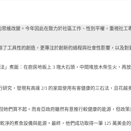
日積月累的思維改變。今年因此在致力於社區工作、性別平權，重視社
經驗，除了工具性的創造，更專注於創新的過程與社會性影響，以及
三石法」煮飯：在廚房地板上 3 塊大石頭，中間堆放木柴生火，
對此進行研究，發現有高達 2/3 的家庭使用有害健康的三石法，
用，但她們買不起。而肯亞政府雖然有意推行較健康的能源，但政
淨的煮食設備與能源。最終，他們成功取得一筆 125 萬美金