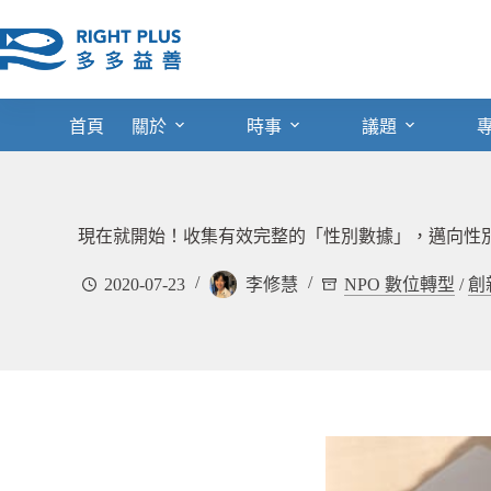
跳
至
主
要
內
首頁
關於
時事
議題
容
現在就開始！收集有效完整的「性別數據」，邁向性
2020-07-23
李修慧
NPO 數位轉型
/
創新