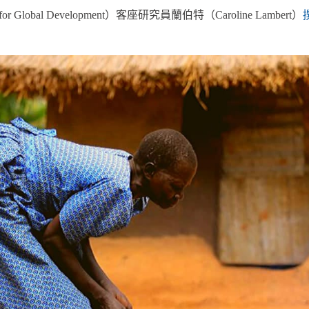
 for Global Development）客座研究員蘭伯特（Caroline Lambert）