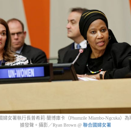
國婦女署執行長普希莉·蘭博庫卡（Phumzile Mlambo-Ngcuk
據發聲。攝影／Ryan Brown @
聯合國婦女署