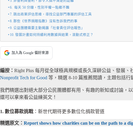
5. 非營利與營利，那令人搞不清楚的距離
6. 每天 50 分鐘，性別平權一點都不難
7. 跳出商業評估思維，尋找公益部門專屬的評估工具
8. 那些《世界捐贈指數》沒有告訴我們的事
9. 公益團體需要主動揭露「社會責任評估報告」
10. 發展計畫如何持續利用數據與結果，滾動式修正？
加入為 Google 偏好來源
編按：
Right Plus 每月從全球極具規模或長久深耕公益、發
Nonprofit Tech for Good
等，精選 8-10 篇推薦閱讀，主題包
我們精選出對絕大部分公民團體都有用、有趣的新知或討論，以
還可以拿來看公益練英文！
1. 數位募款挑戰
：新世代期待更多數位化捐款管道
精選原文：
Report shows how charities can be on the path to a dig