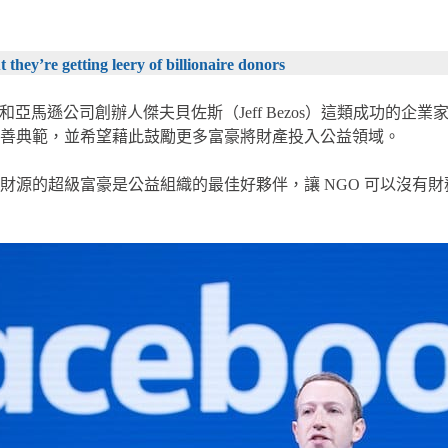
they’re getting leery of billionaire donors
erg）和亞馬遜公司創辦人傑夫貝佐斯（Jeff Bezos）這類成
善典範，並希望藉此鼓勵更多富豪將財產投入公益領域。
源的超級富豪是公益組織的最佳好夥伴，讓 NGO 可以沒有財務