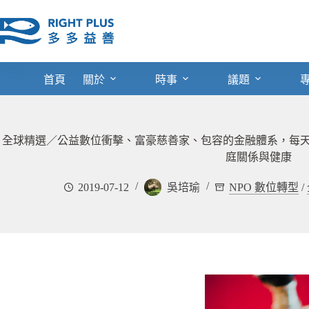
跳
至
主
要
內
首頁
關於
時事
議題
容
全球精選／公益數位衝擊、富豪慈善家、包容的金融體系，每天 
庭關係與健康
2019-07-12
吳培瑜
NPO 數位轉型
/