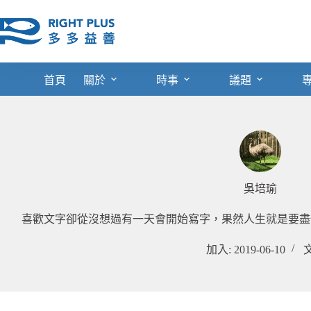
跳
至
主
要
內
首頁
關於
時事
議題
容
吳培瑜
喜歡文字卻從沒想過有一天會開始寫字，果然人生就是要盡
加入: 2019-06-10
文