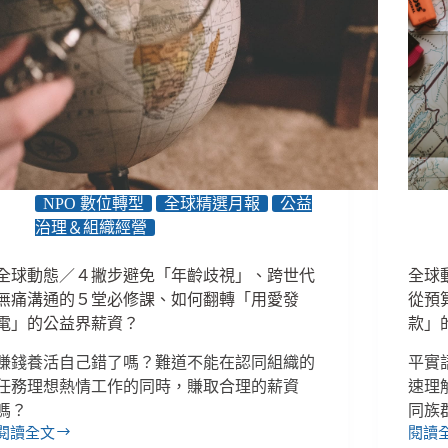
謝、
成
新
垃
科
圾
技
信、
可
搜
能
集
伴
組
隨
織
高
資
NPO 數位轉型
全球精選月報
公益
碳
料
治理＆組織經營
排、
的
組
「２
織
好
全球動態／４撇步避免「年齡歧視」、跨世代
全球
輕
３
無痛溝通的５堂必修課、如何翻轉「用愛發
從預
易
壞」
電」的公益界薪資？
款」
規
建
模
議、
賺錢養活自己錯了嗎？難道不能在認同組織的
平實
化
５
任務理想熱情工作的同時，賺取合理的薪資
速理
很
撇
嗎？
同族
危
步
閱讀全文
閱讀
險！
讓
全
全