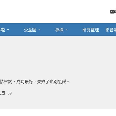
專題
公益圈
專欄
研究整理
影音
情嘗試，成功最好，失敗了也別氣餒。
章: 39