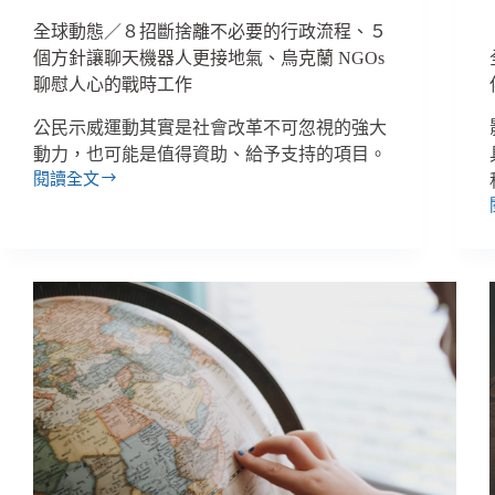
全球動態／８招斷捨離不必要的行政流程、５
個方針讓聊天機器人更接地氣、烏克蘭 NGOs
聊慰人心的戰時工作
公民示威運動其實是社會改革不可忽視的強大
動力，也可能是值得資助、給予支持的項目。
閱讀全文
全
球
動
態
／
８
招
斷
捨
離
不
必
要
的