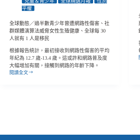
兒童＆青少年
全球精選月報
性別
線
下
平權
同
步
全球動態／過半數青少年曾遭網路性傷害、社
活
群媒體演算法威脅女性生殖健康、全球每 30
動
人就有 1 人是移民
的
９
根據報告統計，最初接收到網路性傷害的平均
+
年紀為 12.7 歲-13.4 歲。這或許和網路普及度
個
大幅增加有關，接觸到網路的年齡下降。
好
點
閱讀全文
全
子、
球
平
動
凡
態
的
／
草
過
根
半
互
數
助
青
行
少
動