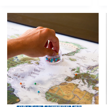
NGOs
球
聊
動
慰
態
人
／
心
８
的
個
戰
實
時
用
工
建
作
議
助
NGOs
有
道
德
的
說
故
事、
線
上