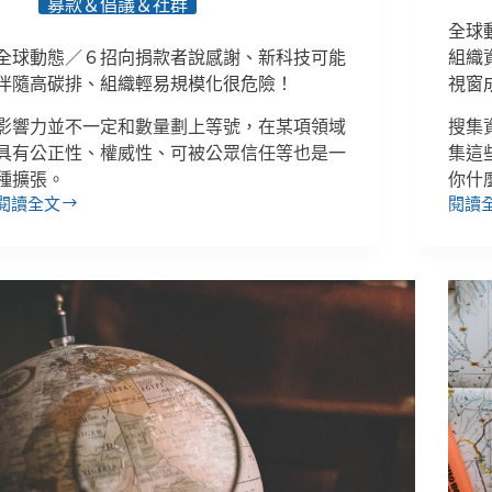
募款＆倡議＆社群
全球
全球動態／６招向捐款者說感謝、新科技可能
組織
伴隨高碳排、組織輕易規模化很危險！
視窗
影響力並不一定和數量劃上等號，在某項領域
搜集
具有公正性、權威性、可被公眾信任等也是一
集這
種擴張。
你什
閱讀全文
閱讀
全
全
球
球
動
動
態
態
／
／
６
６
招
招
向
避
捐
免
款
電
者
子
說
報
感
變