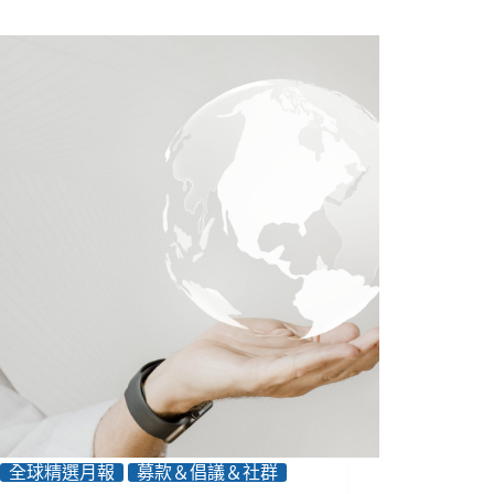
全球精選月報
募款＆倡議＆社群