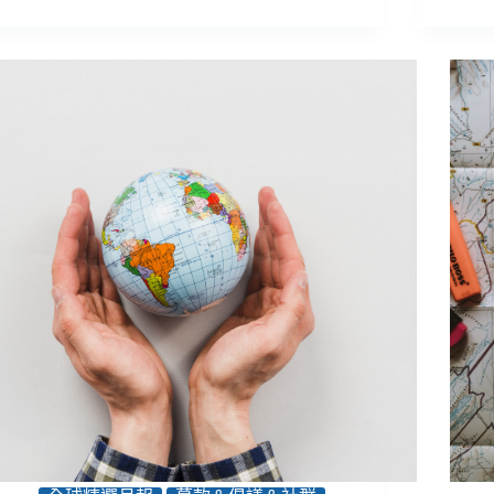
彈
球
球
出
動
動
視
態
態
窗
／
／
成
４
公
為
撇
益
宣
步
行
傳
避
銷
好
免
語
幫
「年
言
手
齡
首
歧
重
視」、
「親
跨
切
世
好
代
懂」
無
從
痛
預
溝
算
通
編
的
列