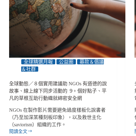
行
政
流
程、
５
個
方
針
讓
全球精選月報
公益圈
募款＆倡議
聊
天
＆社群
機
器
全球動態／８個實用建議助 NGOs 有道德的說
人
故事、線上線下同步活動的 ９+ 個好點子、平
更
凡的草根互助行動織就綿密安全網
接
地
NGOs 在製作影片需要避免過度樣板化說書者
氣、
（乃至加深某種刻板印象），以及救世主化
烏
（saviorism）組織的工作。
克
閱讀全文
蘭
全