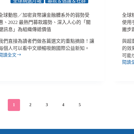
全球精選月報
募款＆倡議＆社群
５
看
堂
見
必
數
全球動態／加密貨幣讓金融體系外的弱勢受
全球
修
字
惠、2022 最熱門募款趨勢、深入人心的「關
使用
課、
背
鍵訊息」為組織傳遞價值
撇步
如
後
何
的
我們直接為讀者們做各篇選文的重點摘錄！讓
與超
翻
故
每個人可以看中文順暢吸飽國際公益新知。
的效
轉
事、
閱讀全文
可能
全
「用
「電
閱讀
球
全
愛
競
動
球
發
募
態
精
電」
款」
／
選
的
的
加
／
公
入
密
第
益
門
貨
一
界
清
1
2
3
4
5
幣
次
薪
單
讓
合
資？
金
作
融
就
體
上