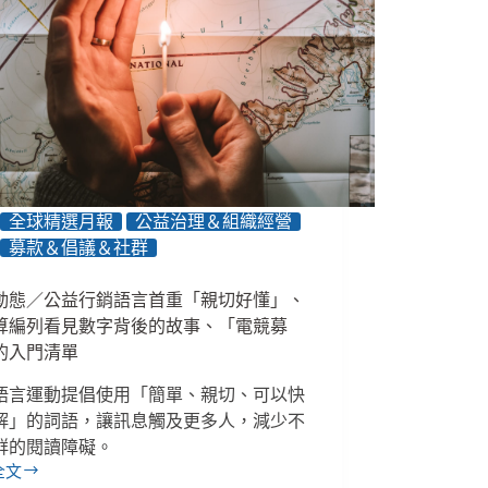
全球精選月報
公益治理＆組織經營
募款＆倡議＆社群
動態／公益行銷語言首重「親切好懂」、
算編列看見數字背後的故事、「電競募
的入門清單
語言運動提倡使用「簡單、親切、可以快
解」的詞語，讓訊息觸及更多人，減少不
群的閱讀障礙。
全文