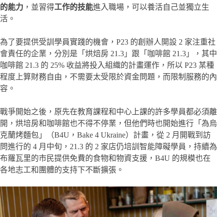
的能力
，並習得
工作的技能
進入職場，可以養活自己並獨立生
活。
為了要提供受訓學員實踐的機會，P23 的創辦人開設 2 家注重社
會責任的企業，分別是「烘焙房 21.3」跟「咖啡館 21.3」，其中
咖啡館 21.3 的 25% 收益將投入組織的計畫運作，所以 P23 某種
程度上算財務自由，不需要太受限於資金問題，而限制服務的內
容。
戰爭開始之後，原先在教育課程和中心上課的許多學員都必須離
開，烘培房和咖啡館也不得不停業，但他們時也開始進行「為烏
克蘭烤麵包」（B4U，Bake 4 Ukraine）計畫，從 2 月開戰到訪
問進行的 4 月中旬，21.3 的 2 家店仍培訓智能障礙學員，持續為
布羅瓦里的市民提供免費的食物和物資支援，B4U 的規模也在
各地志工和團體的支持下不斷擴張。