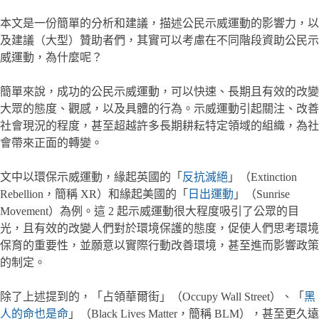
本文是一份簡單的分析和建議，描述公民示威運動的影響力，以
及建議（大型）贊助者們，其實可以考慮在不同階段資助公民示
威運動，為什麼呢？
簡單來說，成功的公民示威運動，可以快速、長期且有效的改變
大眾的態度、觀感，以及具體的行為。示威運動引起關注、改善
社會現況的程度，甚至超越許多長期耕耘特定領域的組織，為社
會帶來正面的轉變。
文中以環保示威運動，緣起英國的「
反抗滅絕
」（Extinction
Rebellion，簡稱 XR）和緣起美國的「
日出運動
」（Sunrise
Movement）為例。這 2 起示威運動很大程度吸引了公眾的目
光，且有效的改變人們對於環境保護的態度，促使人們思考環境
保育的重要性，並願意以實際行動改善環境，甚至進而影響政策
的制定。
除了上述提到的，「占領華爾街」（Occupy Wall Street）、「
黑
人的命也是命
」（Black Lives Matter，簡稱 BLM），甚至更久遠