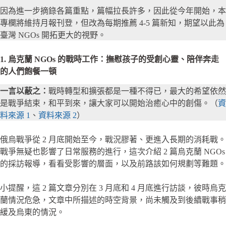
因為進一步摘錄各篇重點，篇幅拉長許多，因此從今年開始，本
專欄將維持月報刊登，但改為每期推薦 4-5 篇新知，期望以此為
臺灣 NGOs 開拓更大的視野。
1. 烏克蘭 NGOs 的戰時工作：撫慰孩子的受創心靈、陪伴奔走
的人們飽餐一頓
一言以蔽之：
戰時轉型和擴張都是一種不得已，最大的希望依然
是戰爭結束，和平到來，讓大家可以開始治癒心中的創傷。（
資
料來源 1
、
資料來源 2
）
俄烏戰爭從 2 月底開始至今，戰況膠著、更進入長期的消耗戰。
戰爭無疑也影響了日常服務的進行，這次介紹 2 篇烏克蘭 NGOs
的採訪報導，看看受影響的層面，以及前路該如何規劃等難題。
小提醒，這 2 篇文章分別在 3 月底和 4 月底進行訪談，彼時烏克
蘭情況危急，文章中所描述的時空背景，尚未觸及到後續戰事稍
緩及烏東的情況。