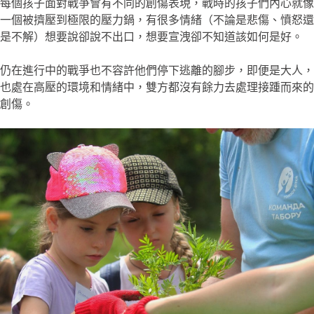
每個孩子面對戰爭會有不同的創傷表現，戰時的孩子們內心就像
一個被擠壓到極限的壓力鍋，有很多情緒（不論是悲傷、憤怒還
是不解）想要說卻說不出口，想要宣洩卻不知道該如何是好。
仍在進行中的戰爭也不容許他們停下逃離的腳步，即便是大人，
也處在高壓的環境和情緒中，雙方都沒有餘力去處理接踵而來的
創傷。