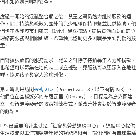
們不知道還有哪裡安全。
度過一開始的混亂整合期之後，兒童之聲仍勉力維持服務的運
作，除了持續與疏散到國外的兒少組織保持聯繫並提供協助，他
們也在西部城市利維夫（Lviv）建立據點，提供實體面對面的心
理諮商服務與相關訓練，希望藉此協助更多因戰爭受到創傷的孩
童。
面對擴張數倍的服務需求，兒童之聲除了持續募集人力和捐款，
也希望可以募集在地的志工成立據點，讓服務可以更深入在地社
群，協助孩子與家人治癒創傷。
第 2 篇則是訪問
透視 21.3
（Perspectiva 21.3，以下簡稱 P23），
他們位在基輔近郊的布羅瓦里（Brovary），目標是為烏克蘭建
立一套智能障礙者的教育訓練模式，並改善社會對於智能障礙者
的觀點。
P23 最重要的計畫就是「社會與勞動適應中心」，這個中心提供
生活技能與工作訓練給年輕的智能障礙者，讓他們擁有
自理生活