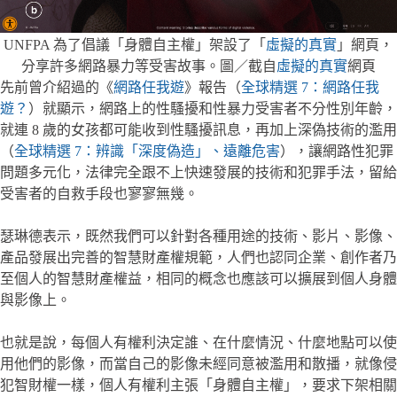
UNFPA 為了倡議「身體自主權」架設了「
虛擬的真實
」網頁，
分享許多網路暴力等受害故事。圖／截自
虛擬的真實
網頁
先前曾介紹過的《
網路任我遊
》報告（
全球精選 7：網路任我
遊？
）就顯示，網路上的性騷擾和性暴力受害者不分性別年齡，
就連 8 歲的女孩都可能收到性騷擾訊息，再加上深偽技術的濫用
（
全球精選 7：辨識「深度偽造」、遠離危害
），讓網路性犯罪
問題多元化，法律完全跟不上快速發展的技術和犯罪手法，留給
受害者的自救手段也寥寥無幾。
瑟琳德表示，既然我們可以針對各種用途的技術、影片、影像、
產品發展出完善的智慧財產權規範，人們也認同企業、創作者乃
至個人的智慧財產權益，相同的概念也應該可以擴展到個人身體
與影像上。
也就是說，每個人有權利決定誰、在什麼情況、什麼地點可以使
用他們的影像，而當自己的影像未經同意被濫用和散播，就像侵
犯智財權一樣，個人有權利主張「身體自主權」，要求下架相關