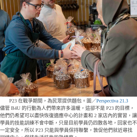
P23 在戰爭期間，為民眾提供麵包。圖／
Perspectiva 21.3
儘管 B4U 的行動為人們帶來許多溫暖，這卻不是 P23 的目標，
他們仍希望可以盡快恢復適應中心的計畫和 2 家店內的實習，讓
學員的技能訓練不會中斷，只是目前學員仍四散各地，回家也不
一定安全，所以 P23 只能與學員保持聯繫，敦促他們就近尋找