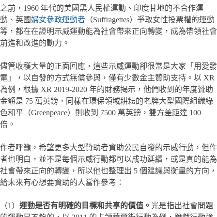
之前，1960 年代的美國黑人民權運動、印度甘地的不合作運
動、英國
婦女參政運動者
（Suffragettes）爭取女性投票權的運動
等，都在在證明示威運動能為社會帶來正向轉變，成為帶領社會
前進和改進的動力。
儘管收穫大量的正面回應，這些示威運動卻很常是大家「用愛發
電」，以自發的方式無償參與，僅有少數金主贊助支持。以 XR
為例，根據 XR 2019-2020 年的財務揭示，他們收到的年度贊助
金額是 75 萬英鎊，同樣在環保領域耕耘的老牌大型國際組織綠
色和平（Greenpeace）則收到 7500 萬英鎊，雙方差距達 100
倍。
作者呼籲，希望更多大型贊助者資助公民自發的示威行動，但作
者也明白，並不是每個示威行動都可以成功延續，或是真的能為
社會帶來正向的轉變，所以他也整理出 5 個建議與衡量的方向，
給未來有心想要資助的人當作參考：
（1）
運動是否有明確的目標和共享的價值。
光是指出社會問題