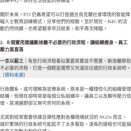
訓練中心，保持生活技能的熟練度。
關於未來，P23 仍舊希望可以打造適合烏克蘭社會環境的智能障
礙人士教育訓練模式，分享他們的經驗。至於現在，B4U 的活
動仍然持續，也希望戰爭早日結束，和平再次降臨。
2. ８個實用建議斷捨離不必要的行政流程，讓組織瘦身、員工
壓力直直落
一言以蔽之：
有些行政流程看似重要其實並不需要，斷捨離那些
不必要的流程，打造一個輕盈實際又充滿信任感的行政系統吧。
（
資料來源
）
行政體系，或可理解為官僚系統，原本是一種理性化的組織管理
結構，但現在卻時常是每個公私組織中，讓員工以及夥伴壓力倍
增、哀鴻遍野卻又無可奈何的系統。
尤其對經常需要快速且彈性應對各種現場狀況的 NGOs 而言，
過於繁瑣的行政系統可能起不了太多幫助，漫長的過程也可能損