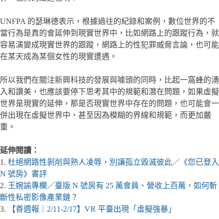
UNFPA 的瑟琳德表示，根據過往的紀錄和案例，數位世界的不
當行為是真的會延伸到現實世界中，比如網路上的跟蹤行為，就
容易演變成現實世界的跟蹤，網路上的性犯罪威脅言論，也可能
在某天成為某個女性的現實遭遇。
所以我們在關注新興科技的發展與噱頭的同時，比起一窩蜂的湧
入和讚美，也應該要停下思考其中的規範和潛在問題，如果虛擬
世界是現實的延伸，那是否現實世界中存在的問題，也可能會一
併出現在虛擬世界中，甚至因為模糊的界線和規範，而更加嚴
重。
延伸閱讀：
1.
杜絕網路性剝削與熟人凌辱，別讓孤立毀滅彼此／《您已登入
N 號房》書評
2.
王婉諭專欄／臺版 N 號房有 25 萬會員、營收上百萬，如何斬
斷性私密影像產業鏈？
3.
【善週報｜2/11-2/17】VR 平臺出現「虛擬強暴」