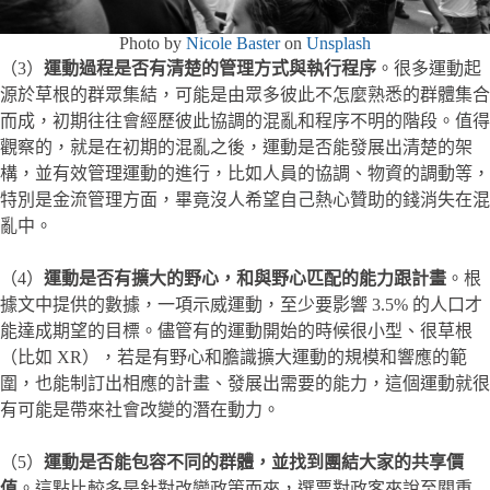
Photo by
Nicole Baster
on
Unsplash
（3）
運動過程是否有清楚的管理方式與執行程序
。很多運動起
源於草根的群眾集結，可能是由眾多彼此不怎麼熟悉的群體集合
而成，初期往往會經歷彼此協調的混亂和程序不明的階段。值得
觀察的，就是在初期的混亂之後，運動是否能發展出清楚的架
構，並有效管理運動的進行，比如人員的協調、物資的調動等，
特別是金流管理方面，畢竟沒人希望自己熱心贊助的錢消失在混
亂中。
（4）
運動是否有擴大的野心，和與野心匹配的能力跟計畫
。根
據文中提供的數據，一項示威運動，至少要影響 3.5% 的人口才
能達成期望的目標。儘管有的運動開始的時候很小型、很草根
（比如 XR），若是有野心和膽識擴大運動的規模和響應的範
圍，也能制訂出相應的計畫、發展出需要的能力，這個運動就很
有可能是帶來社會改變的潛在動力。
（5）
運動是否能包容不同的群體，並找到團結大家的共享價
值
。這點比較多是針對改變政策而來，選票對政客來說至關重