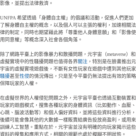
影像，並提出法律救濟。
UNFPA 希望透過「身體自主權」的倡議和活動，促進人們更加
了解身體自主權的概念，以及個人可以主張的權利，加速相關法
律的制定，同時也期望藉此將「尊重他人身體意願」和「影像使
用同意權」等概念深入社會各個角落。
除了網路平臺上的影像暴力和散播問題，元宇宙（metaverse）和
虛擬實境中的性騷擾問題也值得各界
關注
，特別是在臉書推出元
宇宙的虛擬實境遊戲後，不斷有女性玩家在遊戲中遭到其他玩家
騷擾
甚至
性侵
的情況傳出，只是至今平臺仍無法提出有效的策略
保障玩家的人權。
在虛擬世界的人權侵犯問題之外，元宇宙平臺也透過互動裝置和
玩家的遊戲模式，搜集各種玩家的身體資訊（比如動作、血壓、
心跳、腦波活動等）和個人偏好資料，並將這些資料進行分析，
後續可能會像其他的大數據一樣販賣給廣告投放商盈利，或用來
訓練人工智慧。重點在於，元宇宙並沒有明確的向玩家揭示這些
資料的搜集和應用方式，相關的規範也處於模糊不明狀態。