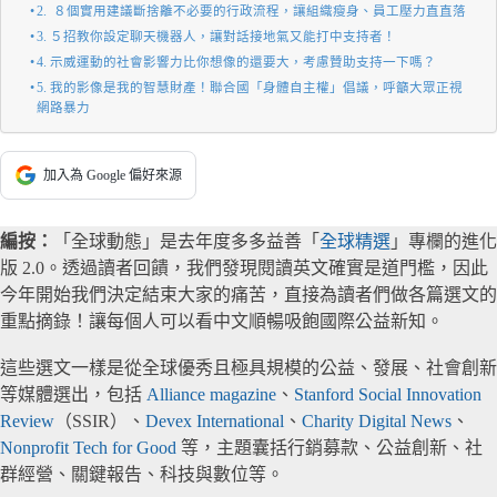
2. ８個實用建議斷捨離不必要的行政流程，讓組織瘦身、員工壓力直直落
3. ５招教你設定聊天機器人，讓對話接地氣又能打中支持者！
4. 示威運動的社會影響力比你想像的還要大，考慮贊助支持一下嗎？
5. 我的影像是我的智慧財產！聯合國「身體自主權」倡議，呼籲大眾正視
網路暴力
加入為 Google 偏好來源
編按：
「全球動態」是去年度多多益善「
全球精選
」專欄的進化
版 2.0。透過讀者回饋，我們發現閱讀英文確實是道門檻，因此
今年開始我們決定結束大家的痛苦，直接為讀者們做各篇選文的
重點摘錄！讓每個人可以看中文順暢吸飽國際公益新知。
這些選文一樣是從全球優秀且極具規模的公益、發展、社會創新
等媒體選出，包括
Alliance magazine
、
Stanford Social Innovation
Review
（SSIR）、
Devex International
、
Charity Digital News
、
Nonprofit Tech for Good
等，主題囊括行銷募款、公益創新、社
群經營、關鍵報告、科技與數位等。