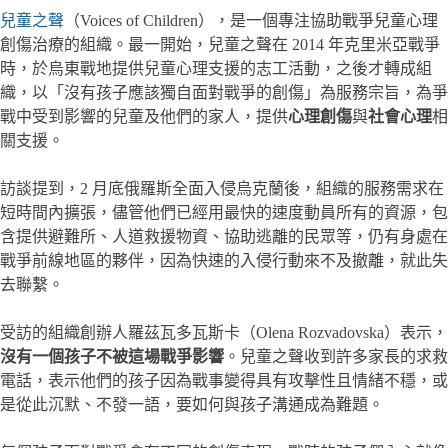
兒
童
之聲
（Voices of Children），是一個專注協助戰爭兒童心理
創傷治療的組織。最一開始，兒童之聲在 2014 年克里米亞戰爭
時，於烏東戰地提供兒童心理支援的志工活動，之後才轉成組
織，以「沒有孩子應該獨自面對戰爭的創傷」為服務宗旨，為爭
戰中受到影響的兒童及他們的家人，提供
心理創傷
與
社會心理
相
關支援。
訪談提到，2 月底俄羅斯全面入侵烏克蘭後，組織的服務需求在
短時間內擴張，儘管他們已經用最快的速度動員所有的資源，包
含提供避難所、人道救援物資、協助逃離的民眾等，仍有身處在
戰爭前線地區的夥伴，因為快速的入侵行動來不及撤離，就此失
去聯繫。
受訪的組織創辦人羅茲瓦多瓦斯卡（Olena Rozvadovska）表示，
沒有一個孩子不被這場戰爭影響
。兒童之聲收到許多家長的求救
電話，表示他們的孩子因為戰事變得具有攻擊性且情緒不穩，或
是從此沉默、不發一語，要如何與孩子溝通成為難題。