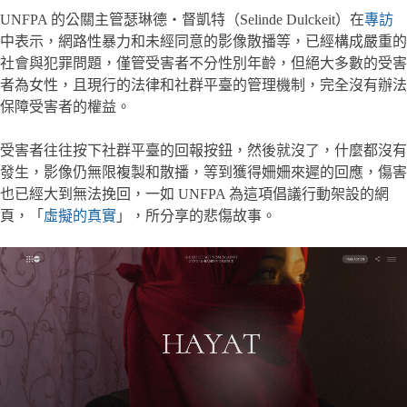
UNFPA 的公關主管瑟琳德・督凱特（Selinde Dulckeit）在
專訪
中表示，網路性暴力和未經同意的影像散播等，已經構成嚴重的
社會與犯罪問題，僅管受害者不分性別年齡，但絕大多數的受害
者為女性，且現行的法律和社群平臺的管理機制，完全沒有辦法
保障受害者的權益。
受害者往往按下社群平臺的回報按鈕，然後就沒了，什麼都沒有
發生，影像仍無限複製和散播，等到獲得姍姍來遲的回應，傷害
也已經大到無法挽回，一如 UNFPA 為這項倡議行動架設的網
頁，「
虛擬的真實
」，所分享的悲傷故事。