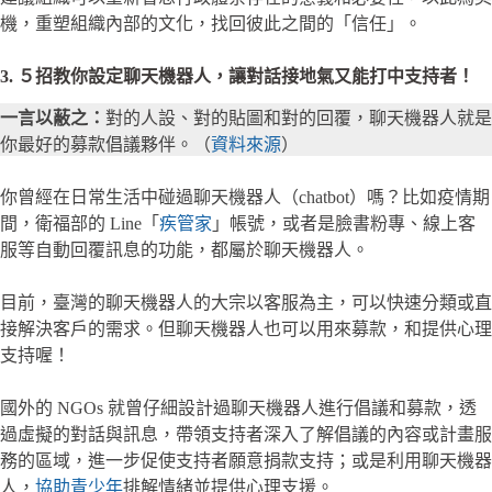
機，重塑組織內部的文化，找回彼此之間的「信任」。
3. ５招教你設定
聊天機器人，讓對話接地氣又能打中支持者！
一言以蔽之：
對的人設、對的貼圖和對的回覆，聊天機器人就是
你最好的募款倡議夥伴。（
資料來源
）
你曾經在日常生活中碰過聊天機器人（chatbot）嗎？比如疫情期
間，衛福部的 Line「
疾管家
」帳號，或者是臉書粉專、線上客
服等自動回覆訊息的功能，都屬於聊天機器人。
目前，臺灣的聊天機器人的大宗以客服為主，可以快速分類或直
接解決客戶的需求。但聊天機器人也可以用來募款，和提供心理
支持喔！
國外的 NGOs 就曾仔細設計過聊天機器人進行倡議和募款，透
過虛擬的對話與訊息，帶領支持者深入了解倡議的內容或計畫服
務的區域，進一步促使支持者願意捐款支持；或是利用聊天機器
人，
協助青少年
排解情緒並提供心理支援。