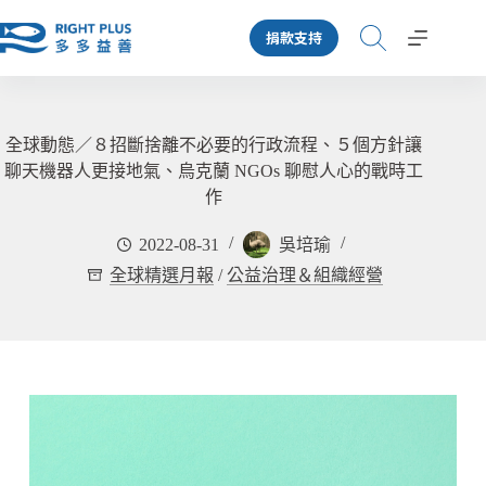
跳
捐款支持
至
主
要
內
容
全球動態／８招斷捨離不必要的行政流程、５個方針讓
聊天機器人更接地氣、烏克蘭 NGOs 聊慰人心的戰時工
作
2022-08-31
吳培瑜
全球精選月報
/
公益治理＆組織經營