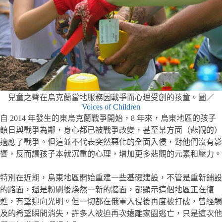
兒童之聲在烏克蘭當地服務因戰爭而心理受創的孩童。圖／
Voices of Children
自 2014 年發生的東烏克蘭戰爭開始，8 年來，烏東地區的孩子
鎮日與戰爭為鄰，身心都已被戰爭改變，甚至某方面（悲觀的）
適應了戰爭。但這並不代表突然惡化的全面入侵，對他們沒有影
響，反而讓孩子本就沉重的心理，增加更多悲觀的元素和壓力。
特別在近期，烏東地區開始重建一些基礎建設，不管是重新鋪設
的路面，還是粉刷後煥然一新的牆面，都顯示這個地區正在復
甦，有望迎向光明。但一切都在俄軍入侵後再度被打破，曾經觸
及的希望瞬間消失，許多人被迫再次遠離家園逃亡，只是這次他