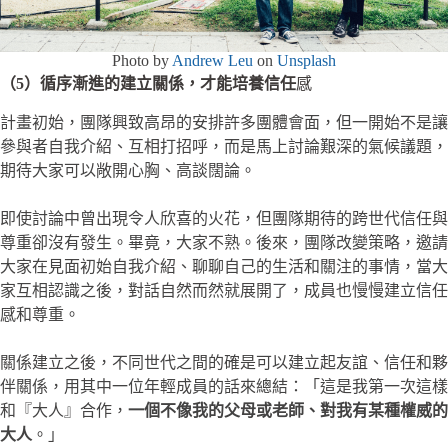
Photo by
Andrew Leu
on
Unsplash
（5）循序漸進的建立關係，才能培養信任
感
計畫初始，團隊興致高昂的安排許多團體會面，但一開始不是讓
參與者自我介紹、互相打招呼，而是馬上討論艱深的氣候議題，
期待大家可以敞開心胸、高談闊論。
即使討論中曾出現令人欣喜的火花，但團隊期待的跨世代信任與
尊重卻沒有發生。畢竟，大家不熟。後來，團隊改變策略，邀請
大家在見面初始自我介紹、聊聊自己的生活和關注的事情，當大
家互相認識之後，對話自然而然就展開了，成員也慢慢建立信任
感和尊重。
關係建立之後，不同世代之間的確是可以建立起友誼、信任和夥
伴關係，用其中一位年輕成員的話來總結：「這是我第一次這樣
和『大人』合作，
一個不像我的父母或老師、對我有某種權威的
大人
。」