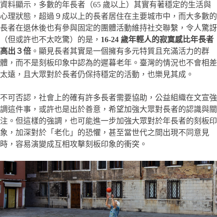
資料顯示，多數的年長者（65 歲以上）其實有著穩定的生活與
心理狀態，超過９成以上的長者居住在主要城市中，而大多數的
長者在退休後也有參與固定的團體活動維持社交聯繫，令人驚訝
（但或許也不太吃驚）的是，
16-24 歲年輕人的寂寞感比年長者
高出３倍
。顯見長者其實是一個擁有多元特質且充滿活力的群
體，而不是刻板印象中認為的遲暮老年。臺灣的情況也不會相差
太遠，且大眾對於長者仍保持穩定的活動，也樂見其成。
不可否認，社會上的確有許多長者需要協助，公益組織在文宣強
調這件事，或許也是出於善意，希望加強大眾對長者的認識與關
注。但這樣的強調，也可能進一步加強大眾對於年長者的刻板印
象，加深對於「老化」的恐懼，甚至當世代之間出現不同意見
時，容易演變成互相攻擊刻板印象的衝突。