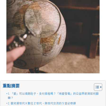
重點摘要
1. 「愛」可以填飽肚子、支付房租嗎？「用愛發電」的公益界薪資如何翻
轉？
2. 嬰兒潮世代Ｘ數位Ｚ世代，跨世代交流的５堂必修課