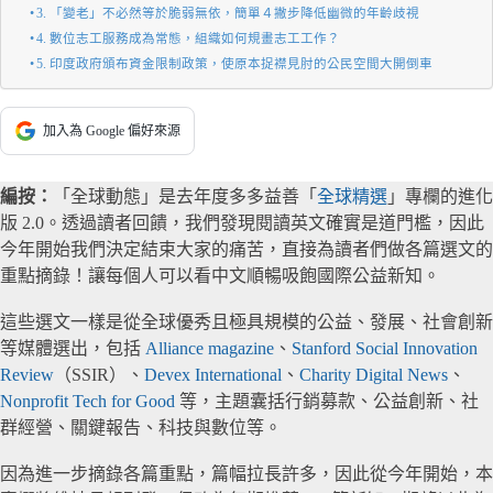
3. 「變老」不必然等於脆弱無依，簡單４撇步降低幽微的年齡歧視
4. 數位志工服務成為常態，組織如何規畫志工工作？
5. 印度政府頒布資金限制政策，使原本捉襟見肘的公民空間大開倒車
加入為 Google 偏好來源
編按：
「全球動態」是去年度多多益善「
全球精選
」專欄的進化
版 2.0。透過讀者回饋，我們發現閱讀英文確實是道門檻，因此
今年開始我們決定結束大家的痛苦，直接為讀者們做各篇選文的
重點摘錄！讓每個人可以看中文順暢吸飽國際公益新知。
這些選文一樣是從全球優秀且極具規模的公益、發展、社會創新
等媒體選出，包括
Alliance magazine
、
Stanford Social Innovation
Review
（SSIR）、
Devex International
、
Charity Digital News
、
Nonprofit Tech for Good
等，主題囊括行銷募款、公益創新、社
群經營、關鍵報告、科技與數位等。
因為進一步摘錄各篇重點，篇幅拉長許多，因此從今年開始，本