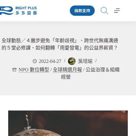
跳
捐款支持
至
主
要
內
容
全球動態／４撇步避免「年齡歧視」、跨世代無痛溝通
的５堂必修課、如何翻轉「用愛發電」的公益界薪資？
2022-04-27
吳培瑜
NPO 數位轉型
/
全球精選月報
/
公益治理＆組織
經營