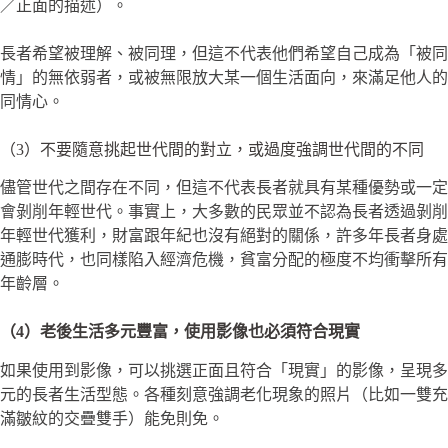
／正面的描述）。
長者希望被理解、被同理，但這不代表他們希望自己成為「被同
情」的無依弱者，或被無限放大某一個生活面向，來滿足他人的
同情心。
（3）不要隨意挑起世代間的對立，或過度強調世代間的不同
儘管世代之間存在不同，但這不代表長者就具有某種優勢或一定
會剝削年輕世代。事實上，大多數的民眾並不認為長者透過剝削
年輕世代獲利，財富跟年紀也沒有絕對的關係，許多年長者身處
通膨時代，也同樣陷入經濟危機，貧富分配的極度不均衝擊所有
年齡層。
（4）老後生活多元豐富，使用影像也必須符合現實
如果使用到影像，可以挑選正面且符合「現實」的影像，呈現多
元的長者生活型態。各種刻意強調老化現象的照片（比如一雙充
滿皺紋的交疊雙手）能免則免。