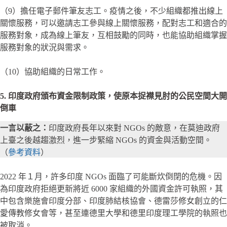
（9）擔任電子郵件筆友志工。疫情之後，不少組織都推出線上
關懷服務，可以邀請志工參與線上關懷服務，配對志工和適合的
服務對象，成為線上筆友，互相鼓勵的同時，也能協助組織掌握
服務對象的狀況與需求。
（10）協助組織的日常工作。
5. 印度政府頒布資金限制政策，使原本捉襟見肘的公民空間大開
倒車
一言以蔽之：
印度政府長年以來對 NGOs 的敵意，在莫迪政府
上臺之後越趨激烈，進一步緊縮 NGOs 的資金與活動空間。
（
參考資料
）
2022 年１月，許多印度 NGOs 面臨了可能斷炊倒閉的危機。因
為印度政府拒絕更新將近 6000 家組織的外國資金許可執照，其
中包含樂施會印度分部、印度肺結核協會、德雷莎修女創立的仁
愛傳教修女會等，甚至連德里大學和德里印度理工學院的執照也
被取消。