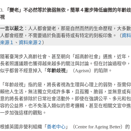
3.
「變老」不必然等於脆弱無依，簡單４撇步降低幽微的年齡歧
視
一言以蔽之
：人人都會變老，那是自然而然的生命歷程，大多數
人都會經歷，不需要過於負面看待或有特定的刻板印象。（
資料
來源１
、
資料來源２
）
隨著臺灣步入高齡社會、甚至朝向「超高齡社會」邁進，近年，
長者照護議題也獲得越來越多的關注與討論。但在討論過程中，
似乎都曾不經意掉入「
年齡歧視
」（Ageism）的陷阱。
「年齡歧視」指的是，將長者視為生理與心理上的弱勢，亟需仰
賴他人生活，無法獨立完成許多事，且孤獨、脆弱，並無意或有
意的將長者排除於日常社會活動外。即使在強調公平、多元和包
容的公益界，也不免落入類似的思考邏輯，甚至在相關文宣中進
一步加強這樣的觀點。
根據英國非營利組織「
善老中心
」（Centre for Ageing Better）的