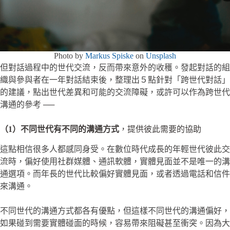
Photo by
Markus Spiske
on
Unsplash
但對話過程中的世代交流，反而帶來意外的收穫。發起對話的組
織與參與者在一年對話結束後，整理出５點針對「跨世代對話」
的建議，點出世代差異和可能的交流障礙，或許可以作為跨世代
溝通的參考 ──
（1）不同世代有不同的溝通方式
，提供彼此需要的協助
這點相信很多人都感同身受。在數位時代成長的年輕世代彼此交
流時，偏好使用社群媒體、通訊軟體，實體見面並不是唯一的溝
通選項。而年長的世代比較偏好實體見面，或者透過電話和信件
來溝通。
不同世代的溝通方式都各有優點，但這樣不同世代的溝通偏好，
如果碰到需要實體碰面的時候，容易帶來阻礙甚至衝突。因為大