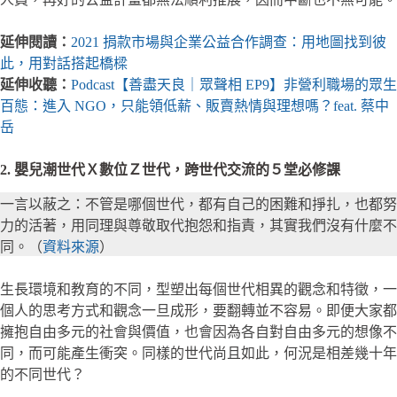
延伸閱讀：
2021 捐款市場與企業公益合作調查：用地圖找到彼
此，用對話搭起橋樑
延伸收聽：
Podcast【善盡天良｜眾聲相 EP9】非營利職場的眾生
百態：進入 NGO，只能領低薪、販賣熱情與理想嗎？feat. 蔡中
岳
2. 嬰兒潮世代Ｘ數位Ｚ世代，跨世代交流的５堂必修課
一言以蔽之：不管是哪個世代，都有自己的困難和掙扎，也都努
力的活著，用同理與尊敬取代抱怨和指責，其實我們沒有什麼不
同。（
資料來源
）
生長環境和教育的不同，型塑出每個世代相異的觀念和特徵，一
個人的思考方式和觀念一旦成形，要翻轉並不容易。即便大家都
擁抱自由多元的社會與價值，也會因為各自對自由多元的想像不
同，而可能產生衝突。同樣的世代尚且如此，何況是相差幾十年
的不同世代？