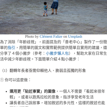
Photo by
Clément Falize
on
Unsplash
為了消除「年齡歧視」，前面提及的「善老中心」製作了一份簡
單的
指引
，用簡單的圖文和實際範例提供簡單且實用的建議，還
分享了４個小撇步（參考：
小撇步懶人包
），幫助大家在日常生
活中減少年齡歧視。下面簡單介紹４點小撇步：
（1）翻轉年長者亟需仰賴他人、脆弱且孤獨的形象
① 你可以這麼做：
運用更「貼近事實」的圖像
，一個人不需要「看起來很年
輕」，或者以跑馬拉松的意象，指涉享受老年生活
讓長者自己說故事，增加敘述的多元性，這樣的敘述也能