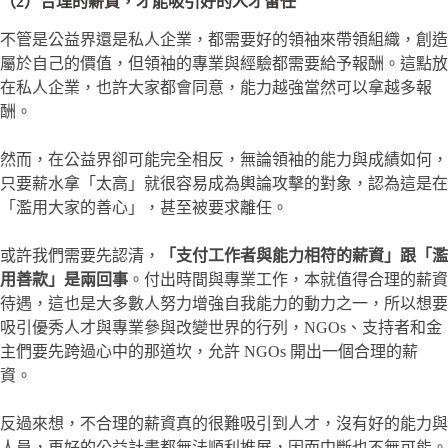
（2）合理的薪資，才能吸引好的人才留任
不管是公益界還是私人企業，都需要好的領袖來帶領組織，創造
屬於自己的價值，但領袖的專業與經驗都需要給予報酬。這點放
在私人企業，也許大家都會同意，能力越強當然可以拿越多報
酬。
然而，在公益界卻可能完全相反，無論領袖的能力與成績如何，
只要薪水拿「太高」就很容易成為輿論攻擊的對象，認為這是在
「濫用大家的善心」，甚至被要求離任。
或許我們需要先認清，
「支付工作者與能力相符的薪資」跟「濫
用善款」是兩回事
。付出時間與專業工作，本就值得合理的薪資
待遇，這也是大多數人努力增強自我能力的動力之一，所以想要
吸引優秀人才與專業參與改變世界的行列，NGOs、支持者和金
主們要先跨過心中的那道坎，允許 NGOs 開出一個合理的薪
資。
反過來想，不合理的薪資真的很難吸引到人才，沒有好的能力與
人員，再好的公益計畫都無法順利推展，因而中斷也不無可能。