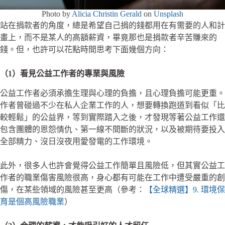
Photo by
Alicia Christin Gerald
on
Unsplash
站在捐款者的角度，總是希望自己捐的錢都用在有需要的人和計
畫上，而不是某人的高額薪資，畢竟那也是捐款者辛苦賺來的
錢。但，也許可以花點時間思考下面幾個方向：
（1）看見公益工作者的專業與風險
公益工作者必須承擔生理與心理的負擔，且心理負擔可能更重。
作者曾碰過不少在私人企業工作的人，想要轉換跑道到看似「比
較輕鬆」的公益界，等到實際踏入之後，才發現等著公益工作還
包含團體的恩怨情仇、第一線不間斷的狀況，以及被期待要投入
全部精力、沒日沒夜用愛發電的工作環境。
此外，很多人也許會覺得公益工作簡單且風險低，但其實公益工
作者的職業傷害風險很高，身心都有可能在工作中遭受嚴重的創
傷，在某些領域的風險甚至更高（參考：
【全球精選】9. 環境保
育是個高風險職業
）