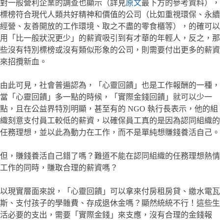
對一般營利企業的調查也顯示（詳見
原文
最下方的參考資料），
標榜符合現代人類共好精神和價值的公司（比如重視環保、永續
經營、友善開放的工作環境、取之不盡的零食櫃等），的確可以
用「比一般狀況更少」的薪資吸引到有才華的年輕人，反之，那
些沒有特別標榜或沒有類似形象的公司，則需要付出更多的薪資
來招攬新血。
由此可見，社會普遍認為，「心靈回饋」也是工作報酬的一種，
當「心靈回饋」多一點的時候，「實際金錢回饋」就可以少一
點，且在公益界特別明顯，甚至有的 NGO 執行長表示，他的組
織刻意支付員工較低的薪資，以確保員工真的是因為認同組織的
任務理想，並以此為動力在工作，而不是單純想賺錢養活自己。
但，賺錢養活自己錯了嗎？難道不能在認同組織的任務理想熱情
工作的同時，賺取合理的薪資嗎？
以現實層面來說，「心靈回饋」可以拿來付房租房貸、繳水電瓦
斯、支付孩子的學雜費、存成退休金嗎？顯然統統不行！這些生
活必要的支出，需要「實際金錢」來支應，沒有合理的金錢報