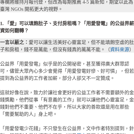
專欄將維持月報刊登，但改為每期推薦 4-5 篇新知，期望以此為
臺灣 NGOs 開拓更大的視野。
1. 「愛」可以填飽肚子、支付房租嗎？「用愛發電」的公益界薪
資如何翻轉？
一言以蔽之：
愛可以讓生活美好心靈富足，但不能填飽空虛的肚
子和房租，錢不是萬能，但沒有錢真的萬萬不能。（
資料來源
）
公益界「用愛發電」似乎是的公開祕密，甚至獲得廣大群眾認
可，儘管大眾內心多少會覺得「用愛發電好慘、好可憐」，但若
提到為公益界的工作者加薪，部分人卻又不一定贊成。
這就好像在說，致力於讓社會更好的公益工作者不需要額外的金
錢獎勵，他們從事「有意義的工作」就可以讓他們心靈富足，金
錢對他們不重要、他們不在乎，所以大家的善款還是用在那些
「需要幫助的人」身上吧。
「用愛發電少花錢」不只發生在公益界，文中作者特別提到，針