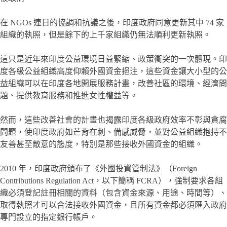
在 NGOs 連日的協調和抗議之後，印度政府同意更新其中 74 家
組織的執照，但是餘下的上千家組織仍無法順利更新執照。
這只是近年來印度公益環境日益緊縮、政策衝突的一次體現。印
度各級公益組織高度仰賴外國資金挹注，這些資金讓大小型的公
益組織可以在印度各地開展服務計畫，改善社區的環境、經濟問
題、提供教育服務和推進女性權益等。
然而，這些改善社會的計畫也揭露印度各級政府效率不彰與貪腐
問題，使印度政府如芒背在刺、備感威脅，並對公益組織抱持不
友善甚至敵意的態度，特別是那些接收外國資金的組織。
2010 年，印度政府頒布了《外國投資管制法》（Foreign
Contributions Regulation Act，以下簡稱 FCRA），強制要求各組
織必須登記註冊相關的資料（包含資金來源、用途、時間等）、
取得執照才可以合法接收外國資金，且所有資金都必須匯入政府
專門設立的指定銀行帳戶。