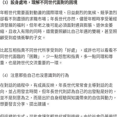
（3）設身處地，理解不同世代面對的困境
年輕世代需要面對動盪的國際環境、日益劇烈的氣候、競爭激烈
卻看不到盡頭的求職市場；年長世代亦然，儘管年輕時享受著經
濟發展的福利，但年老之後可能必須面對通貨膨脹、退休金萎
縮，且收入有限的同時，還需要照顧比自己年邁的雙親，甚至照
顧受到疫情衝擊的子女。
比起互相指責不同世代所享受到的「好處」，或許也可以看看不
同世代面臨的「困難」，少一點怨懟和指責，多一點同理和尊
重，也是跨世代交流重要的一環。
（4）注意那些自己也沒意識到的行為
在對話的過程中，有成員反映，年長世代常常會主導對話的走
向，並占用發言時間，但年長世代則認為自己的出發點是好的，
並不是刻意為之，而是出於自身經驗與知識帶來的自信與動力，
想要發言分享、提出建議。
但這樣的方式，可能會讓年輕世代感到退縮。由於社會仍普遍認