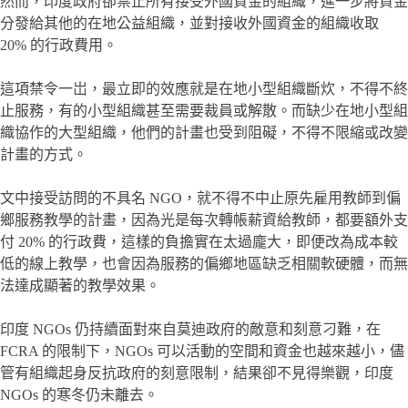
然而，印度政府卻禁止所有接受外國資金的組織，進一步將資金
分發給其他的在地公益組織，並對接收外國資金的組織收取
20% 的行政費用。
這項禁令一岀，最立即的效應就是在地小型組織斷炊，不得不終
止服務，有的小型組織甚至需要裁員或解散。而缺少在地小型組
織協作的大型組織，他們的計畫也受到阻礙，不得不限縮或改變
計畫的方式。
文中接受訪問的不具名 NGO，就不得不中止原先雇用教師到偏
鄉服務教學的計畫，因為光是每次轉帳薪資給教師，都要額外支
付 20% 的行政費，這樣的負擔實在太過龐大，即便改為成本較
低的線上教學，也會因為服務的偏鄉地區缺乏相關軟硬體，而無
法達成顯著的教學效果。
印度 NGOs 仍持續面對來自莫迪政府的敵意和刻意刁難，在
FCRA 的限制下，NGOs 可以活動的空間和資金也越來越小，儘
管有組織起身反抗政府的刻意限制，結果卻不見得樂觀，印度
NGOs 的寒冬仍未離去。