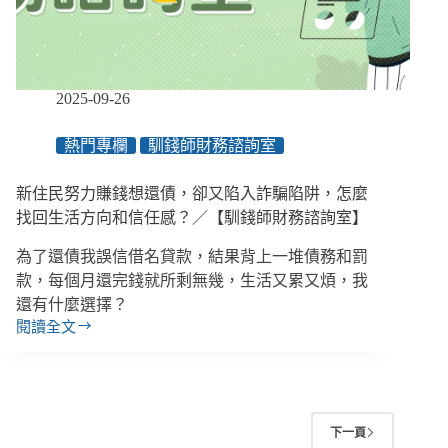
壞
只
要
一
瞬
2025-09-26
間，
公
熱門專欄
馴錢師財務諮詢室
益
界
新住民努力賺錢想還債，卻又陷入詐騙陷阱，怎麼
防
詐
找回生活方向和信任感？／【馴錢師財務諮詢室】
刻
為了還債我誤信借名貸款，結果背上一堆債務和罰
不
容
款，每個月還完錢就所剩無幾，生活又累又煩，我
緩
還有什麼選擇？
閱讀全文
新
住
民
努
力
下一頁
賺