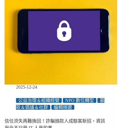
人
工
作
者
如
何
協
助
個
案
重
拾
人
生？
2025-12-24
公益治理＆組織經營
NPO 數位轉型
募
款＆倡議＆社群
編輯精選
信任流失再難挽回！詐騙捐款人成駭客新招，資訊
安全不只是 IT 人員的事