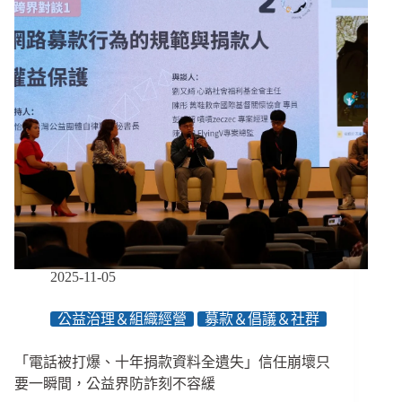
紀，
助
人
工
作
者
如
何
協
助
受
害
者？
2025-11-05
公益治理＆組織經營
募款＆倡議＆社群
「電話被打爆、十年捐款資料全遺失」信任崩壞只
要一瞬間，公益界防詐刻不容緩