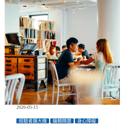
管
家
中
財
務
卻
成
金
融
服
務
邊
緣
人，
來
臺
23
年
2026-05-15
不
敢
經驗者擴大機
編輯精選
身心障礙
用
提