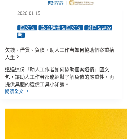
議
減
2026-01-15
少
審
圖文包
影音選書＆圖文包
貧窮＆無家
核
者
負
擔、
增
欠錢、借貸、負債，助人工作者如何協助個案重拾
加
人生？
可
及
透過這份「助人工作者如何協助個案還債」圖文
性
包，讓助人工作者都能輕鬆了解負債的嚴重性，再
提供具體的還債工具小知識。
閱讀全文
欠
錢、
借
貸、
負
債，
助