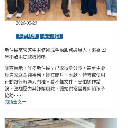
做
什
麼，
讓
2026-05-29
資
安
熱門話題
多元共融
不
是
苦
新住民掌管家中財務卻成金融服務邊緣人，來臺 23
差
年不敢用提款機轉帳
事？
調查顯示，許多新住民早已取得身分證，甚至主要
負責家庭金錢事務，卻在開戶、匯款、轉帳或使用
行動銀行時遇到門檻。看不懂文件、害怕操作錯
誤、臨櫃壓力與詐騙風險，讓她們常需要仰賴孩子
協助⋯⋯
閱讀全文
新
住
民
掌