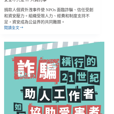
捐款人個資外洩事件使 NPOs 面臨詐騙、信任受創
和資安壓力。組織受限人力、經費和制度支持不
足，資安成為公益界的共同難題。
閱讀全文
信
任
流
失
再
難
挽
回！
詐
騙
捐
款
人
成
駭
客