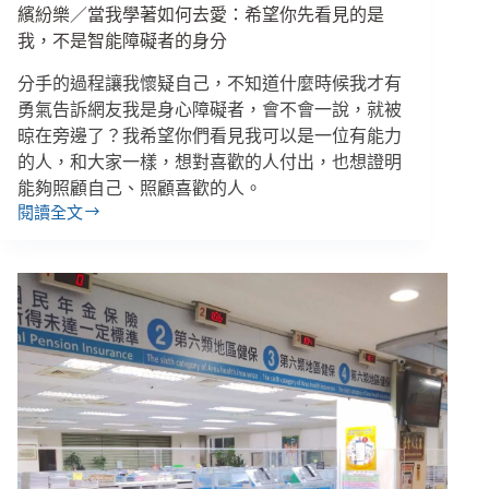
款
繽紛樂／當我學著如何去愛：希望你先看見的是
機
我，不是智能障礙者的身分
轉
帳
分手的過程讓我懷疑自己，不知道什麼時候我才有
勇氣告訴網友我是身心障礙者，會不會一說，就被
晾在旁邊了？我希望你們看見我可以是一位有能力
的人，和大家一樣，想對喜歡的人付出，也想證明
能夠照顧自己、照顧喜歡的人。
閱讀全文
繽
紛
樂
／
當
我
學
著
如
何
去
愛：