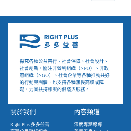
錢
想
還
債，
卻
又
陷
入
詐
騙
探究各種公益善行、社會保障、社會設計、
陷
社會創新，關注非營利組織（NPO）、非政
阱，
府組織（NGO）、社會企業等各種推動共好
怎
的行動與團體，也支持各種無畏高牆或障
麼
礙，力圖扶持雞蛋的倡議與服務。
找
回
生
活
關於我們
內容頻道
方
向
Right Plus 多多益善
深度專題報導
和