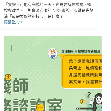
「資安不可能有完成的一天，它需要持續檢視、監
控與改善。」對資源有限的 NPO 來說，關鍵是先釐
清「最需要保護的核心」是什麼？
閱讀全文
「電
話
被
打
爆、
十
年
捐
款
資
料
全
遺
失」
信
任
崩