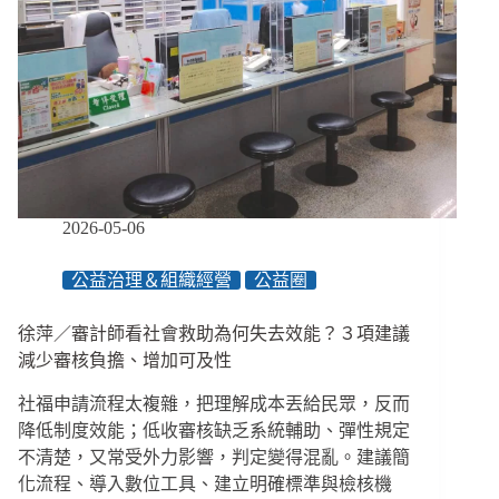
希
望
你
先
看
見
的
是
我，
不
2026-05-06
是
智
公益治理＆組織經營
公益圈
能
障
徐萍／審計師看社會救助為何失去效能？３項建議
礙
者
減少審核負擔、增加可及性
的
社福申請流程太複雜，把理解成本丟給民眾，反而
身
分
降低制度效能；低收審核缺乏系統輔助、彈性規定
不清楚，又常受外力影響，判定變得混亂。建議簡
化流程、導入數位工具、建立明確標準與檢核機