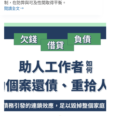
制，在防弊與可及性間取得平衡。
閱讀全文
徐
萍
／
審
計
師
看
社
會
救
助
為
何
失
去
效
能？
３
項
建