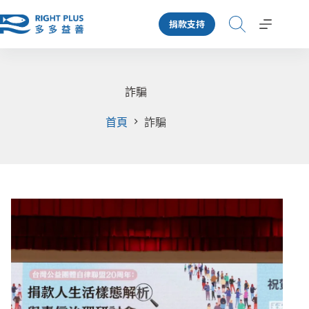
跳
捐款支持
至
主
要
內
容
詐騙
首頁
詐騙