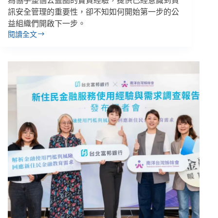
為協手整個公益圈的寶貴經驗，提供已經意識到資
訊安全管理的重要性，卻不知如何開始第一步的公
益組織們開啟下一步。
閱讀全文
公
益
團
體
自
律
聯
盟
／
捐
款
詐
騙
５
年
後，
NPO
能