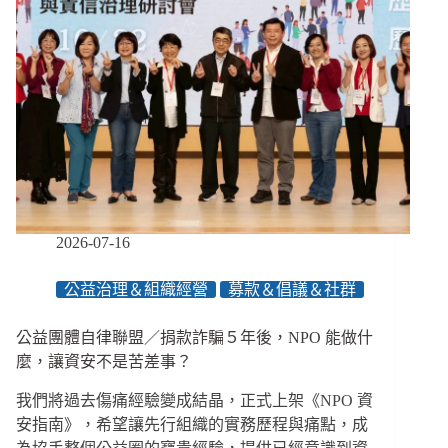
2026-07-16
公益治理＆組織經營
募款＆倡議＆社群
公益團體自律聯盟／捐款詐騙５年後，NPO 能做什
麼，讓資安不是苦差事？
我們將過去傷痛經驗變成結晶，正式上架《NPO 資
安指南》，希望讓先行組織的實務歷程與痛點，成