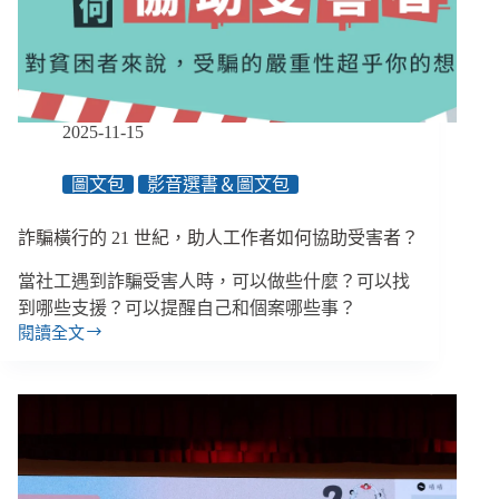
新
招，
資
訊
安
全
2025-11-15
不
只
圖文包
影音選書＆圖文包
是
IT
人
詐騙橫行的 21 世紀，助人工作者如何協助受害者？
員
當社工遇到詐騙受害人時，可以做些什麼？可以找
的
事
到哪些支援？可以提醒自己和個案哪些事？
閱讀全文
詐
騙
橫
行
的
21
世