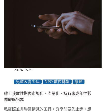
成
年
人
應
從
小
教
育
孩
子
科
技
風
險
2018-12-25
兒童＆青少年
NPO 數位轉型
議題
線上孩童性影像市場化、產業化，持有未成年性影
像即屬犯罪
私密照並非聯繫情感的工具，分享前要先止步，想