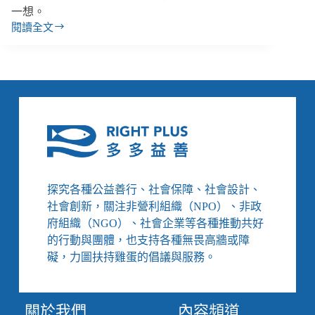
一想。
閱讀全文
線
上
孩
童
性
影
像
市
場
化、
產
探究各種公益善行、社會保障、社會設計、
業
社會創新，關注非營利組織（NPO）、非政
化，
府組織（NGO）、社會企業等各種推動共好
持
的行動與團體，也支持各種無畏高牆或障
有
未
礙，力圖扶持雞蛋的倡議與服務。
成
年
性
關於我們
內容頻道
影