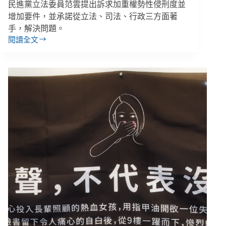
民進黨立法委員范雲提出訴求加重權勢性侵刑度並
增加要件，並承諾從立法、司法、行政三方面著
手，解決問題。
閱讀全文
林
于
仙
事
件
促
權
勢
性
侵
修
法，
范
雲
呼
籲
行
政