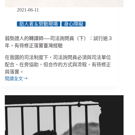
止
憾
2021-06-11
事
發
助人者＆勞動現場
身心障礙
生？
弱勢證人的轉譯師──司法詢問員（下）：試行逾３
年，有待修正落實臺灣經驗
在我國的司法制度下，司法詢問員必須與司法單位
配合、在旁協助，但合作的方式與流程，有待修正
與落實。
閱讀全文
弱
勢
證
人
的
轉
譯
師
──