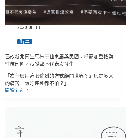
與
司
法
共
2020-08-13
同
成
時事
為
受
已故新北衛生局林于仙家屬與民團：呼籲加重權勢
害
者
性侵刑罰，沒發聲不代表沒發生
後
「為什麼用這麼慘烈的方式離開世界？到底是多大
盾
的痛苦，讓妳連死都不怕？」
閱讀全文
已
故
新
北
衛
生
局