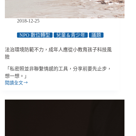
一
個
安
2018-12-25
全
的
NPO 數位轉型
兒童＆青少年
議題
社
會
法治環境防範不力，成年人應從小教育孩子科技風
險
「私密照並非聯繫情感的工具，分享前要先止步，
想一想。」
閱讀全文
法
治
環
境
防
範
不
力，