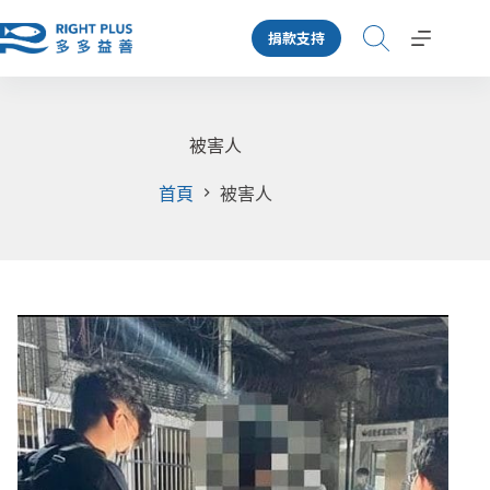
跳
捐款支持
至
主
要
內
容
被害人
首頁
被害人