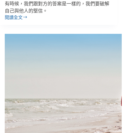
有時候，我們跟對方的答案是一樣的，我們要破解
代
表
自己與他人的堅信。
沒
閱讀全文
【人
發
權
生
星
期
三】
走
遍
臺
灣
聊
死
刑，
發
現
我
們
都
想
要