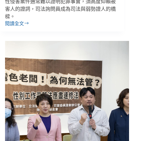
性侵害案件通常難以證明犯罪事實，須高度仰賴被
害人的證詞，司法詢問員成為司法與弱勢證人的橋
樑。
閱讀全文
弱
勢
證
人
的
轉
譯
師
──
司
法
詢
問
員
（上）：
不
再
縱