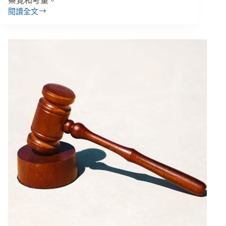
察覺和考量。
閱讀全文
王
婉
諭
／
《跟
騷
法》
正
式
上
路，
４
項
未
竟
之
業
能
否
遏