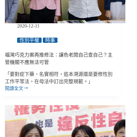
放
真
兇、
釀
2020-12-11
成
冤
性別平權
時事
獄
憾
事
福灣巧克力案再推修法：讓色老闆自己查自己？主
管機關不應無法可管
「要對症下藥、名實相符，追本溯源還是要修性別
工作平等法，在母法中訂出完整規範。」
閱讀全文
福
灣
巧
克
力
案
再
推