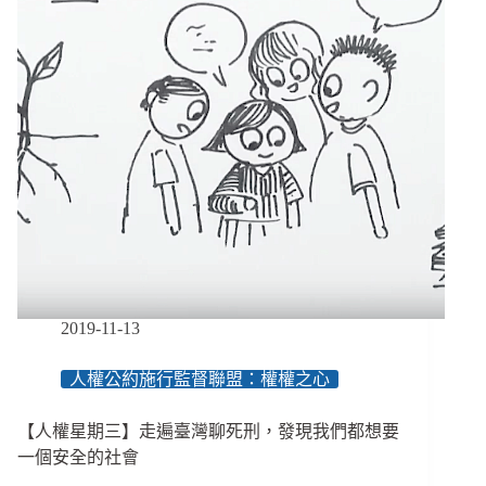
林
于
仙
家
屬
與
民
團：
呼
籲
加
重
權
勢
性
2019-11-13
侵
刑
人權公約施行監督聯盟：權權之心
罰，
沒
【人權星期三】走遍臺灣聊死刑，發現我們都想要
發
聲
一個安全的社會
不