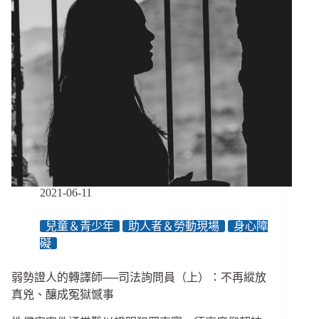
司
法
詢
問
員
（下）：
試
行
逾
３
年，
有
待
2021-06-11
修
正
兒童＆青少年
助人者＆勞動現場
身心障
落
礙
實
臺
灣
弱勢證人的轉譯師──司法詢問員（上）：不再縱放
經
真兇、釀成冤獄憾事
驗