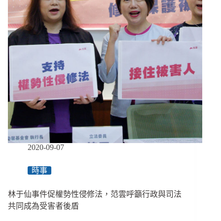
修
法：
讓
色
老
闆
自
己
查
自
己？
主
管
機
2020-09-07
關
不
時事
應
無
林于仙事件促權勢性侵修法，范雲呼籲行政與司法
法
可
共同成為受害者後盾
管